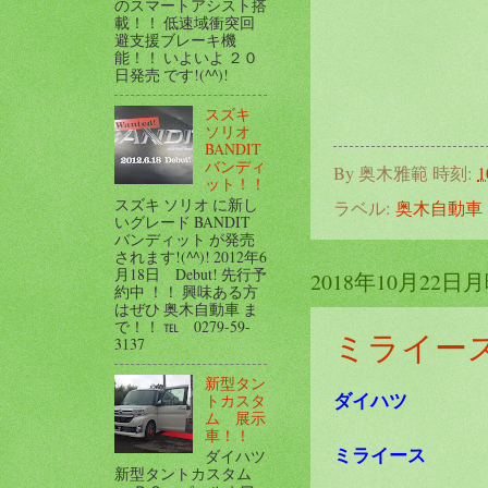
のスマートアシスト搭
載！！ 低速域衝突回
避支援ブレーキ機
能！！ いよいよ ２０
日発売 です!(^^)!
スズキ
ソリオ
BANDIT
バンディ
By
奥木雅範
時刻:
1
ット！！
スズキ ソリオ に新し
ラベル:
奥木自動車
いグレード BANDIT
バンディット が発売
されます!(^^)! 2012年6
月18日 Debut! 先行予
2018年10月22日
約中 ！！ 興味ある方
はぜひ 奥木自動車 ま
で！！ ℡ 0279-59-
ミライー
3137
新型タン
ダイハツ
トカスタ
ム 展示
車！！
ミライース
ダイハツ
新型タントカスタム