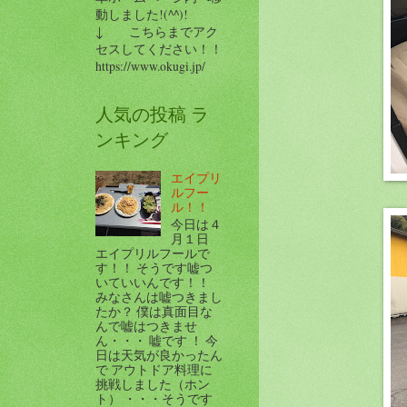
動しました!(^^)!
↓ こちらまでアク
セスしてください！！
https://www.okugi.jp/
人気の投稿 ラ
ンキング
エイプリ
ルフー
ル！！
今日は４
月１日
エイプリルフールで
す！！ そうです嘘つ
いていいんです！！
みなさんは嘘つきまし
たか？ 僕は真面目な
んで嘘はつきませ
ん・・・ 嘘です ！ 今
日は天気が良かったん
で アウトドア料理に
挑戦しました（ホン
ト） ・・・そうです