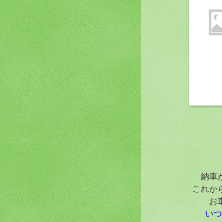
納車
これか
お
いつ