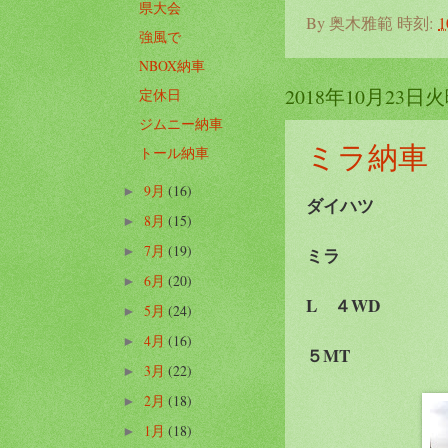
県大会
By
奥木雅範
時刻:
1
強風で
NBOX納車
2018年10月23日
定休日
ジムニー納車
ミラ納車
トール納車
9月
(16)
►
ダイハツ
8月
(15)
►
7月
(19)
ミラ
►
6月
(20)
►
L ４WD
5月
(24)
►
4月
(16)
►
５MT
3月
(22)
►
2月
(18)
►
1月
(18)
►