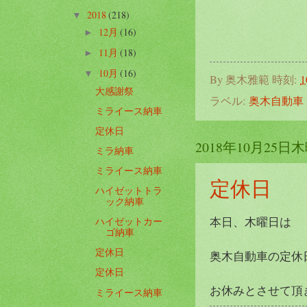
2018
(218)
▼
12月
(16)
►
11月
(18)
►
10月
(16)
▼
By
奥木雅範
時刻:
1
大感謝祭
ラベル:
奥木自動車
ミライース納車
定休日
2018年10月25日
ミラ納車
ミライース納車
定休日
ハイゼットトラ
ック納車
本日、木曜日は
ハイゼットカー
ゴ納車
定休日
奥木自動車の定休
定休日
お休みとさせて頂
ミライース納車