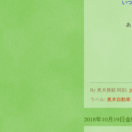
いつ
あ
By
奥木雅範
時刻:
1
ラベル:
奥木自動車
2018年10月19日