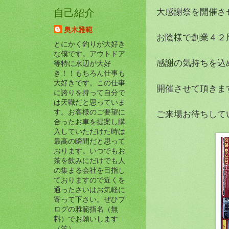
大感謝祭を開催させて
自己紹介
奥木雅範
お陰様で創業４２
とにかく釣りが大好き
な僕です。アウトドア
感謝の気持ちを込
等特に水辺が大好
き！！もちろん仕事も
大好きです。この仕事
開催させて頂きま
に誇りを持って自分で
は天職だと思っていま
す。お客様のご要望に
ご来場お待ちしていま
合ったお車を提案し購
入していただけた時は
最高の瞬間だと思って
おります。いつでもお
茶を飲みにだけでも人
の集まる会社を目指し
ておりますので近くを
通ったさいはお気軽に
寄って下さい。ぜひブ
ログの雅範指名（無
料）でお願いします
（笑）。