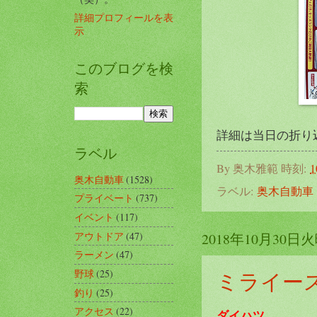
詳細プロフィールを表
示
このブログを検
索
詳細は当日の折り込
ラベル
By
奥木雅範
時刻:
1
奥木自動車
(1528)
ラベル:
奥木自動車
プライベート
(737)
イベント
(117)
アウトドア
(47)
2018年10月30日
ラーメン
(47)
ミライー
野球
(25)
釣り
(25)
アクセス
(22)
ダイハツ