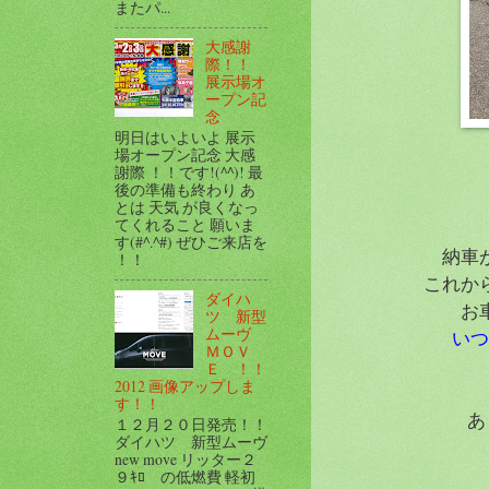
またパ...
大感謝
際！！
展示場オ
ープン記
念
明日はいよいよ 展示
場オープン記念 大感
謝際 ！！です!(^^)! 最
後の準備も終わり あ
とは 天気 が良くなっ
てくれること 願いま
す(#^.^#) ぜひご来店を
納車
！！
これか
ダイハ
お
ツ 新型
ムーヴ
いつ
ＭＯＶ
Ｅ ！！
2012 画像アップしま
す！！
あ
１２月２０日発売！！
ダイハツ 新型ムーヴ
new move リッター２
９ｷﾛ の低燃費 軽初