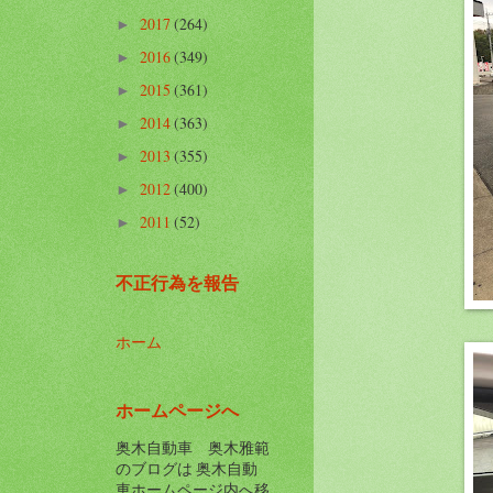
2017
(264)
►
2016
(349)
►
2015
(361)
►
2014
(363)
►
2013
(355)
►
2012
(400)
►
2011
(52)
►
不正行為を報告
ホーム
ホームページへ
奥木自動車 奥木雅範
のブログは 奥木自動
車ホームページ内へ移