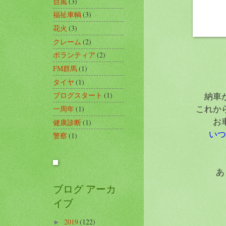
台風
(3)
福祉車輌
(3)
花火
(3)
クレーム
(2)
ボランティア
(2)
FM群馬
(1)
タイヤ
(1)
ブログスタート
(1)
納車
これか
一周年
(1)
お
健康診断
(1)
いつ
警察
(1)
あ
ブログ アーカ
イブ
2019
(122)
►