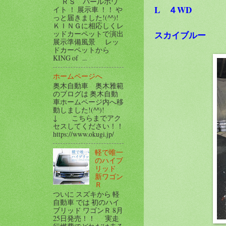
ＲＳ パールホワ
L ４WD
イト ！ 展示車 ！！ や
っと届きました!(^^)!
ＫＩＮＧに相応しくレ
スカイブルー
ッドカーペットで演出
展示準備風景 レッ
ドカーペットから
KING of ...
ホームページへ
奥木自動車 奥木雅範
のブログは 奥木自動
車ホームページ内へ移
動しました!(^^)!
↓ こちらまでアク
セスしてください！！
https://www.okugi.jp/
軽で唯一
のハイブ
リッド
新ワゴン
Ｒ
ついに スズキから 軽
自動車 では 初のハイ
ブリッド ワゴンＲ 8月
25日発売！！ 実走