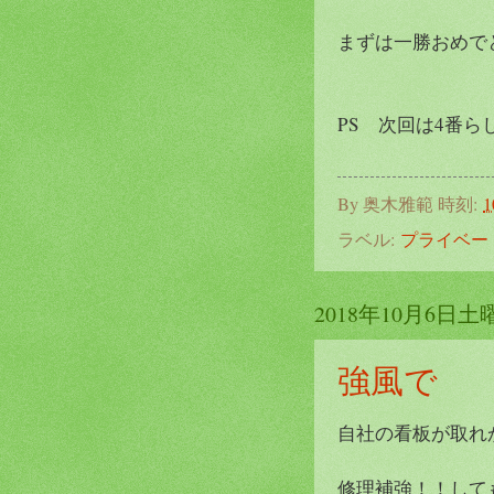
まずは一勝おめで
PS 次回は4番
By
奥木雅範
時刻:
1
ラベル:
プライベー
2018年10月6日土
強風で
自社の看板が取れ
修理補強！！しても