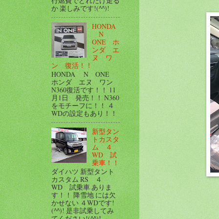
行燃費でどれだけ走る
か 楽しみです!(^^)!
HONDA
N
ONE ホ
ンダ エ
ヌ ワ
ン 復活！！
HONDA N ONE
ホンダ エヌ ワン
N360復活です！！ 11
月1日 発売！！ N360
をモチーフに！！ ４
WDの設定もあり！！
新型タン
トカスタ
ム ４
WD 試
乗車！！
ダイハツ 新型タント
カスタム RS ４
WD 試乗車 ありま
す！！ 降雪地 には欠
かせない ４WDです!
(^^)! 是非試乗してみ
てください!(^^)!