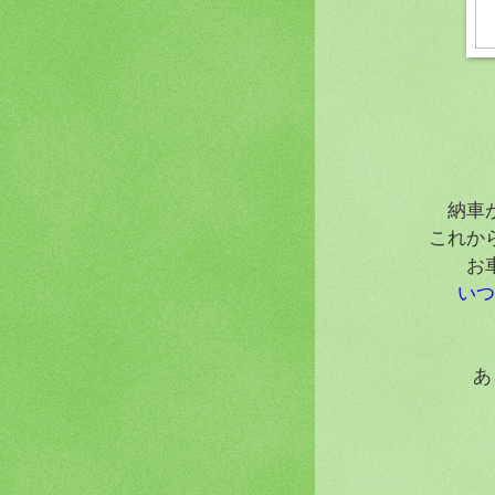
納車
これか
お
いつ
あ