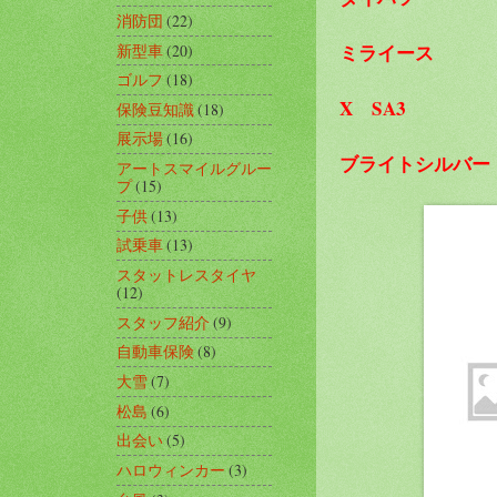
消防団
(22)
ミライース
新型車
(20)
ゴルフ
(18)
X SA3
保険豆知識
(18)
展示場
(16)
ブライトシルバー
アートスマイルグルー
プ
(15)
子供
(13)
試乗車
(13)
スタットレスタイヤ
(12)
スタッフ紹介
(9)
自動車保険
(8)
大雪
(7)
松島
(6)
出会い
(5)
ハロウィンカー
(3)