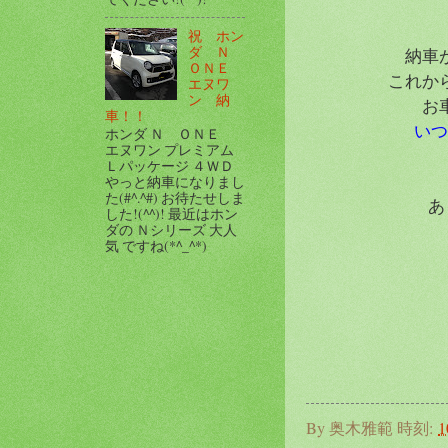
祝 ホン
ダ Ｎ
納車
ＯＮＥ
これか
エヌワ
ン 納
お
車！！
いつ
ホンダ Ｎ ＯＮＥ
エヌワン プレミアム
Ｌパッケージ ４ＷＤ
やっと納車になりまし
た(#^.^#) お待たせしま
あ
した!(^^)! 最近はホン
ダの Ｎシリーズ 大人
気 ですね(*^_^*)
By
奥木雅範
時刻:
1