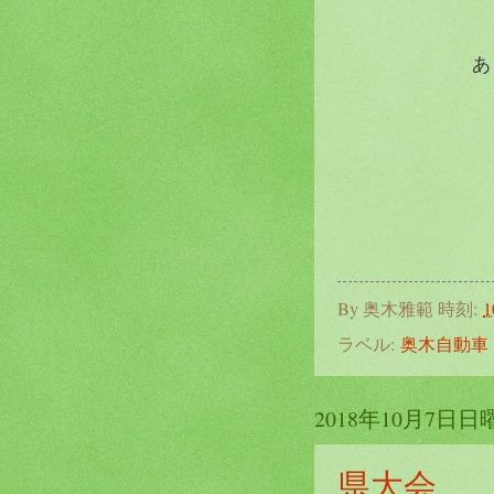
あ
By
奥木雅範
時刻:
1
ラベル:
奥木自動車
2018年10月7日日
県大会