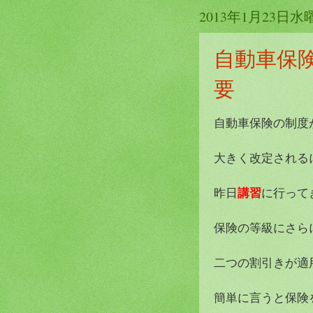
2013年1月23日水
自動車保
要
自動車保険の制度
大きく改定される
講習
昨日
に行ってき
保険の等級にさら
二つの割引きが適
簡単に言うと保険