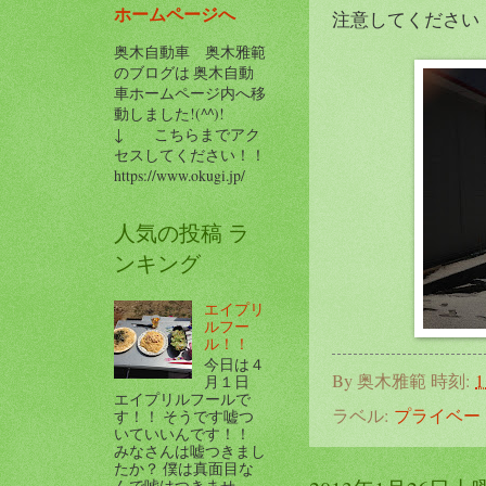
ホームページへ
注意してください
奥木自動車 奥木雅範
のブログは 奥木自動
車ホームページ内へ移
動しました!(^^)!
↓ こちらまでアク
セスしてください！！
https://www.okugi.jp/
人気の投稿 ラ
ンキング
エイプリ
ルフー
ル！！
今日は４
By
奥木雅範
時刻:
1
月１日
エイプリルフールで
ラベル:
プライベー
す！！ そうです嘘つ
いていいんです！！
みなさんは嘘つきまし
たか？ 僕は真面目な
んで嘘はつきませ