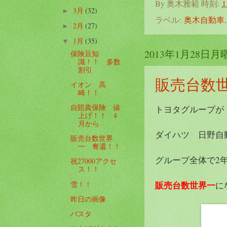
By
奥木雅範
時刻:
1
3月
(32)
►
ラベル:
奥木自動車
2月
(27)
►
1月
(35)
▼
2013年1月28日月
保険豆知
識！！ 多数
割引
販売台数
イオン 高
崎！！
自賠責保険 値
トヨタグループが
上げ！！ 4
月から
ダイハツ 日野自
販売台数世界
一 奪還！！
グループ全体で2
祝27000アクセ
ス！！
販売台数世界一
雪！！
に
昨日の画像
パスタ