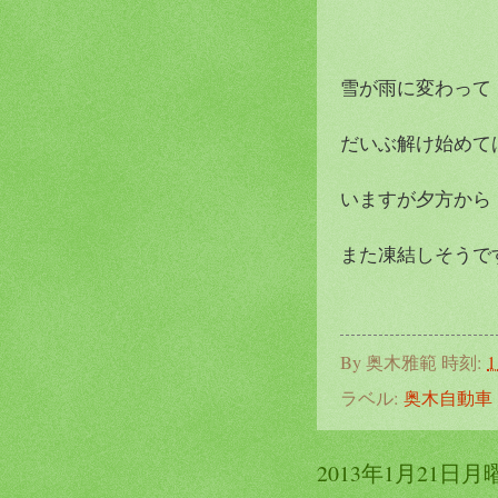
雪が雨に変わって
だいぶ解け始めて
いますが夕方から
また凍結しそうです(
By
奥木雅範
時刻:
1
ラベル:
奥木自動車
2013年1月21日月