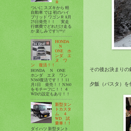
Ｒ
ついに スズキから 軽
自動車 では 初のハイ
ブリッド ワゴンＲ 8月
25日発売！！ 実走
行燃費でどれだけ走る
か 楽しみです!(^^)!
HONDA
N
ONE ホ
ンダ エ
ヌ ワ
ン 復活！！
その後お決まりの
HONDA N ONE
ホンダ エヌ ワン
N360復活です！！ 11
夕飯（パスタ）を
月1日 発売！！ N360
をモチーフに！！ ４
WDの設定もあり！！
新型タン
トカスタ
ム ４
WD 試
乗車！！
ダイハツ 新型タント