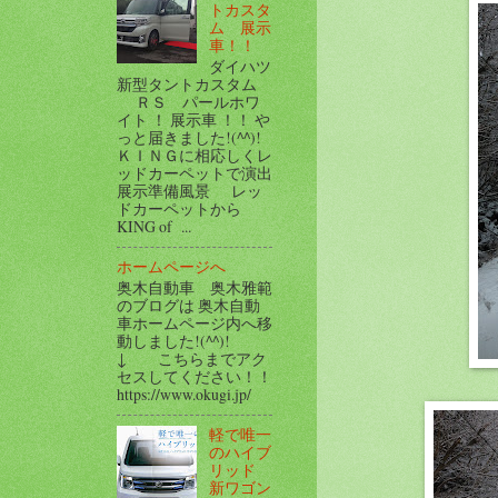
トカスタ
ム 展示
車！！
ダイハツ
新型タントカスタム
ＲＳ パールホワ
イト ！ 展示車 ！！ や
っと届きました!(^^)!
ＫＩＮＧに相応しくレ
ッドカーペットで演出
展示準備風景 レッ
ドカーペットから
KING of ...
ホームページへ
奥木自動車 奥木雅範
のブログは 奥木自動
車ホームページ内へ移
動しました!(^^)!
↓ こちらまでアク
セスしてください！！
https://www.okugi.jp/
軽で唯一
のハイブ
リッド
新ワゴン