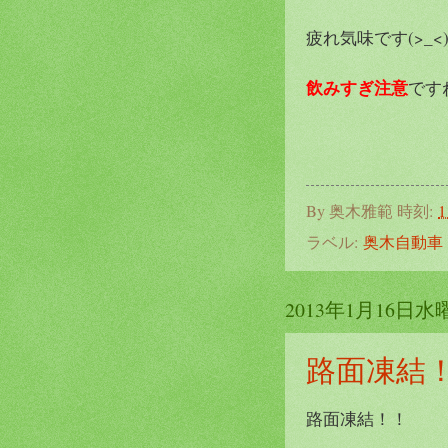
疲れ気味です(>_<
飲みすぎ注意
ですね
By
奥木雅範
時刻:
1
ラベル:
奥木自動車
2013年1月16日水
路面凍結
路面凍結！！