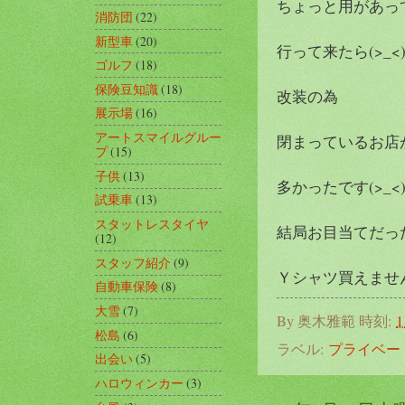
ちょっと用があっ
消防団
(22)
新型車
(20)
行って来たら(>_<
ゴルフ
(18)
保険豆知識
(18)
改装の為
展示場
(16)
アートスマイルグルー
閉まっているお店
プ
(15)
子供
(13)
多かったです(>_<
試乗車
(13)
スタットレスタイヤ
結局お目当てだっ
(12)
スタッフ紹介
(9)
Ｙシャツ買えません
自動車保険
(8)
大雪
(7)
By
奥木雅範
時刻:
1
松島
(6)
ラベル:
プライベー
出会い
(5)
ハロウィンカー
(3)