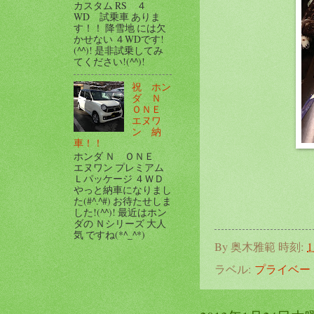
カスタム RS ４
WD 試乗車 ありま
す！！ 降雪地 には欠
かせない ４WDです!
(^^)! 是非試乗してみ
てください!(^^)!
祝 ホン
ダ Ｎ
ＯＮＥ
エヌワ
ン 納
車！！
ホンダ Ｎ ＯＮＥ
エヌワン プレミアム
Ｌパッケージ ４ＷＤ
やっと納車になりまし
た(#^.^#) お待たせしま
した!(^^)! 最近はホン
ダの Ｎシリーズ 大人
気 ですね(*^_^*)
By
奥木雅範
時刻:
1
ラベル:
プライベー