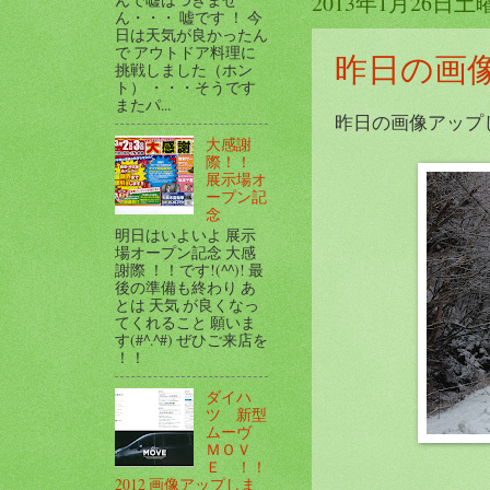
2013年1月26日土
ん・・・ 嘘です ！ 今
日は天気が良かったん
で アウトドア料理に
昨日の画
挑戦しました（ホン
ト） ・・・そうです
またパ...
昨日の画像アップしま
大感謝
際！！
展示場オ
ープン記
念
明日はいよいよ 展示
場オープン記念 大感
謝際 ！！です!(^^)! 最
後の準備も終わり あ
とは 天気 が良くなっ
てくれること 願いま
す(#^.^#) ぜひご来店を
！！
ダイハ
ツ 新型
ムーヴ
ＭＯＶ
Ｅ ！！
2012 画像アップしま