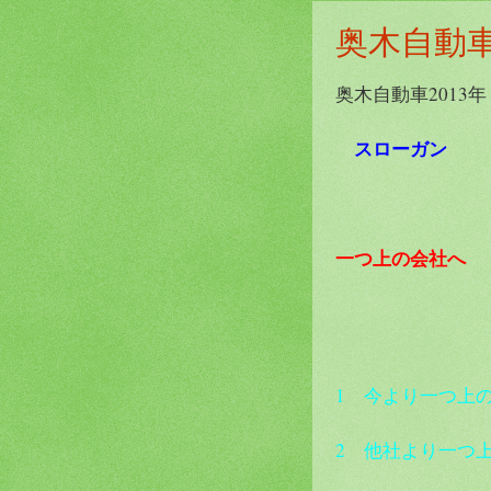
奥木自動車
奥木自動車2013年
スローガン
一
つ上の会社へ
1 今より一つ上
2 他社より一つ