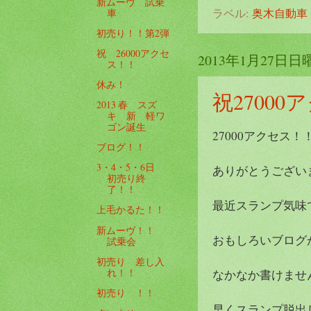
新ムーヴ 試乗
ラベル:
奥木自動車
車
初売り！！第2弾
祝 26000アクセ
2013年1月27日日
ス！！
休み！
祝2700
2013 春 スズ
キ 新 軽ワ
ゴン誕生
27000アクセス！
ブログ！！
3・4・5・6日
ありがとうございます
初売り終
了！！
最近スランプ気味
上毛かるた！！
新ムーヴ！！
おもしろいブログ
試乗会
初売り 差し入
れ！！
なかなか書けませ
初売り ！！
早くスランプ脱出