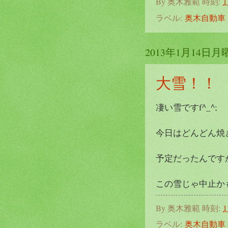
By
奥木雅範
時刻:
1
ラベル:
奥木自動車
2013年1月14日月
大雪！！
凄い雪ですf^_^;
今日はどんどん焼
予定だったんです
この雪じゃ中止かも
By
奥木雅範
時刻:
1
ラベル:
奥木自動車