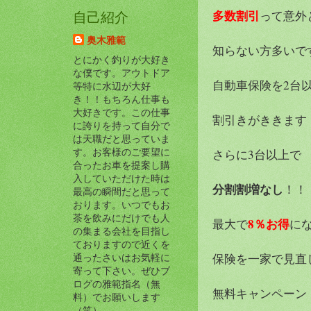
多数割引
って意外
自己紹介
奥木雅範
知らない方多いで
とにかく釣りが大好き
な僕です。アウトドア
自動車保険を2台
等特に水辺が大好
き！！もちろん仕事も
大好きです。この仕事
割引きがききます
に誇りを持って自分で
は天職だと思っていま
す。お客様のご要望に
さらに3台以上で
合ったお車を提案し購
入していただけた時は
分割割増なし
！！
最高の瞬間だと思って
おります。いつでもお
茶を飲みにだけでも人
8％お得
最大で
にな
の集まる会社を目指し
ておりますので近くを
保険を一家で見直
通ったさいはお気軽に
寄って下さい。ぜひブ
ログの雅範指名（無
無料キャンペーン
料）でお願いします
（笑）。