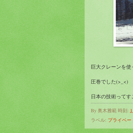
巨大クレーンを使
圧巻でした(>_<)
日本の技術ってすごい
By
奥木雅範
時刻:
1
ラベル:
プライベー