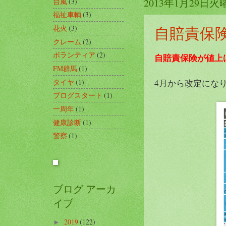
2013年1月29日火
台風
(3)
福祉車輌
(3)
自賠責保
花火
(3)
クレーム
(2)
ボランティア
(2)
自賠責保険が値上
FM群馬
(1)
タイヤ
(1)
4月から改定にな
ブログスタート
(1)
一周年
(1)
健康診断
(1)
警察
(1)
ブログ アーカ
イブ
2019
(122)
►