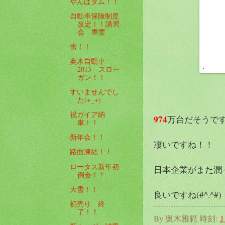
やんばダム！！
自動車保険制度
改定！！講習
会 重要
雪！！
奥木自動車
2013 スロー
ガン！！
すいませんでし
た(+_+)
祝ガイア納
974
万台だそうで
車！！
新年会！！
凄いですね！！
路面凍結！！
ロータス新年初
日本企業がまた潤
例会！！
大雪！！
良いですね(#^.^#)
初売り 終
了！！
By
奥木雅範
時刻:
1