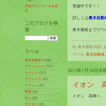
実施中です！！
詳細プロフィールを表
示
奥木自動
詳しくは
このブログを検
索
奥木雅範まで!(^^)!
By
奥木雅範
時刻:
1
ラベル
ラベル:
奥木自動車
奥木自動車
(1528)
プライベート
(737)
2013年1月30日水
イベント
(117)
アウトドア
(47)
イオン 
ラーメン
(47)
野球
(25)
イオン 高崎へ
釣り
(25)
アクセス
(22)