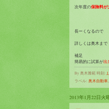
保険料が
次年度の
長ーくなるので
詳しくは奥木まで
補足
簡易的に試算が
出
By
奥木雅範
時刻:
1
ラベル:
奥木自動車
2013年1月22日火