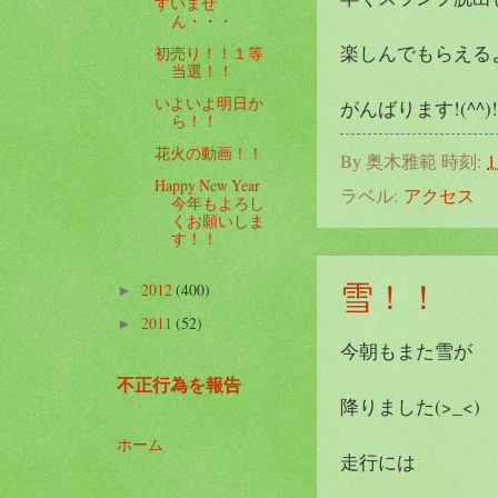
すいませ
ん・・・
楽しんでもらえる
初売り！！１等
当選！！
いよいよ明日か
がんばります!(^^)!
ら！！
花火の動画！！
By
奥木雅範
時刻:
1
Happy New Year
ラベル:
アクセス
今年もよろし
くお願いしま
す！！
雪！！
2012
(400)
►
2011
(52)
►
今朝もまた雪が
不正行為を報告
降りました(>_<)
ホーム
走行には