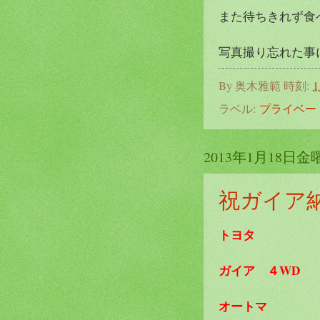
また待ちきれず食
写真撮り忘れた事に
By
奥木雅範
時刻:
1
ラベル:
プライベー
2013年1月18日金
祝ガイア
トヨタ
ガイア ４WD
オートマ