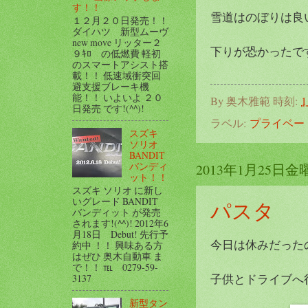
す！！
雪道はのぼりは良
１２月２０日発売！！
ダイハツ 新型ムーヴ
new move リッター２
下りが恐かったです(
９ｷﾛ の低燃費 軽初
のスマートアシスト搭
載！！ 低速域衝突回
避支援ブレーキ機
能！！ いよいよ ２０
By
奥木雅範
時刻:
1
日発売 です!(^^)!
ラベル:
プライベー
スズキ
ソリオ
BANDIT
バンディ
2013年1月25日金
ット！！
スズキ ソリオ に新し
いグレード BANDIT
パスタ
バンディット が発売
されます!(^^)! 2012年6
月18日 Debut! 先行予
今日は休みだった
約中 ！！ 興味ある方
はぜひ 奥木自動車 ま
で！！ ℡ 0279-59-
子供とドライブへ
3137
新型タン