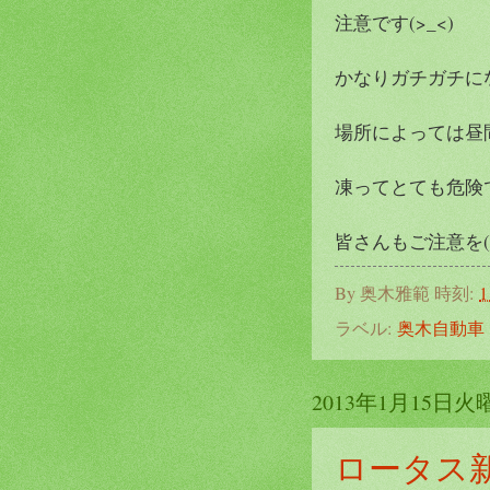
注意です(>_<)
かなりガチガチに
場所によっては昼
凍ってとても危険
皆さんもご注意を(>
By
奥木雅範
時刻:
1
ラベル:
奥木自動車
2013年1月15日火
ロータス