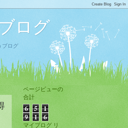
ブログ
うブログ
ページビューの
合計
得
6
5
1
9
1
6
マイブログ リ