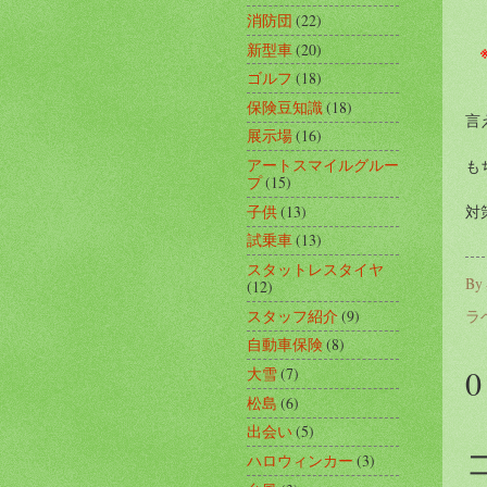
消防団
(22)
新型車
(20)
ゴルフ
(18)
保険豆知識
(18)
言
展示場
(16)
アートスマイルグルー
も
プ
(15)
子供
(13)
対
試乗車
(13)
スタットレスタイヤ
By
(12)
ラ
スタッフ紹介
(9)
自動車保険
(8)
大雪
(7)
松島
(6)
出会い
(5)
ハロウィンカー
(3)