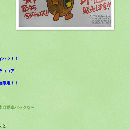
イハツ！！
ラココア
台限定！！
木自動車パックなら
んと