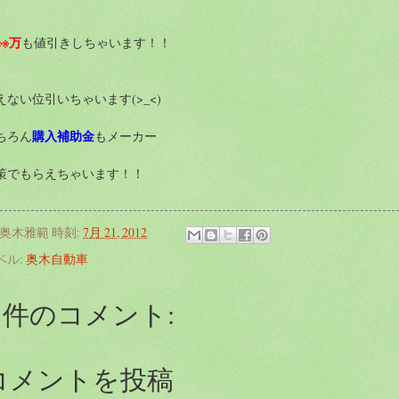
※※万
も値引きしちゃいます！！
えない位引いちゃいます(>_<)
購入補助金
ちろん
もメーカー
策でもらえちゃいます！！
奥木雅範
時刻:
7月 21, 2012
ベル:
奥木自動車
0 件のコメント:
コメントを投稿