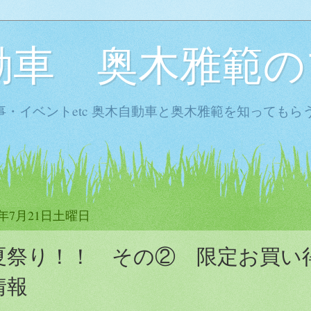
動車 奥木雅範の
・イベントetc 奥木自動車と奥木雅範を知ってもら
2年7月21日土曜日
夏祭り！！ その② 限定お買い
情報