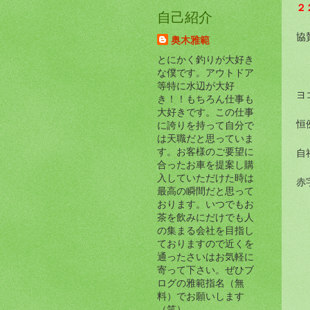
２
自己紹介
協
奥木雅範
とにかく釣りが大好き
な僕です。アウトドア
等特に水辺が大好
ヨ
き！！もちろん仕事も
大好きです。この仕事
恒
に誇りを持って自分で
は天職だと思っていま
す。お客様のご要望に
自
合ったお車を提案し購
入していただけた時は
赤
最高の瞬間だと思って
おります。いつでもお
茶を飲みにだけでも人
の集まる会社を目指し
ておりますので近くを
通ったさいはお気軽に
寄って下さい。ぜひブ
ログの雅範指名（無
料）でお願いします
（笑）。