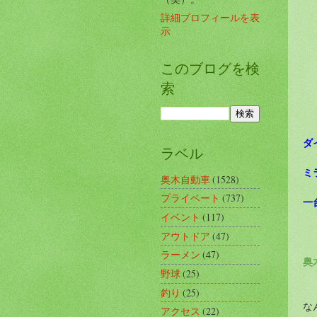
詳細プロフィールを表
示
このブログを検
索
ダ
ラベル
ミ
奥木自動車
(1528)
プライベート
(737)
一
イベント
(117)
アウトドア
(47)
ラーメン
(47)
奥
野球
(25)
釣り
(25)
な
アクセス
(22)