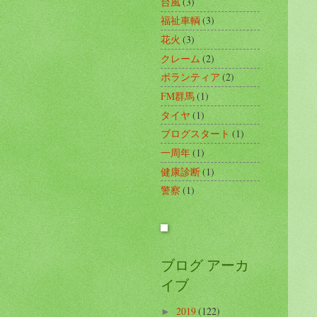
台風
(3)
福祉車輌
(3)
花火
(3)
クレーム
(2)
ボランティア
(2)
FM群馬
(1)
タイヤ
(1)
ブログスタート
(1)
一周年
(1)
健康診断
(1)
警察
(1)
ブログ アーカ
イブ
2019
(122)
►