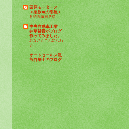
栗原モータース
＜栗原薫の部屋＞
参議院議員選挙
中央自動車工業
井草裕貴がブログ
作ってみました。
みなさんこんにちわ
☆
オートセールス龍
熊谷剛士のブログ