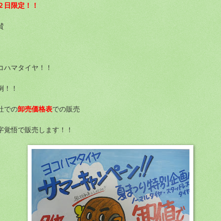
２日限定！！
賛
コハマタイヤ！！
例！！
卸売価格表
社での
での販売
字覚悟で販売します！！