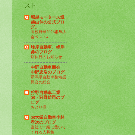
スト
堀越モータース堀
越由伸の公式ブロ
グ。
高校野球2026群馬大
会ベスト4
峰岸自動車、峰岸
勇のブログ
店休日のお知らせ
中野自動車商会
中野忠浩のブログ
新潟県自動車整備振
興会の総会
狩野自動車工業
㈱・狩野雄司のブ
ログ
おとり様
㈱大栄自動車小林
孝次のブログ
当社で一緒に働いて
くれる人募集！！