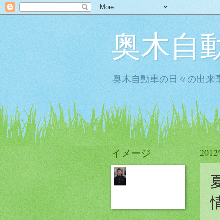
奥木自
奥木自動車の日々の出来事
イメージ
201