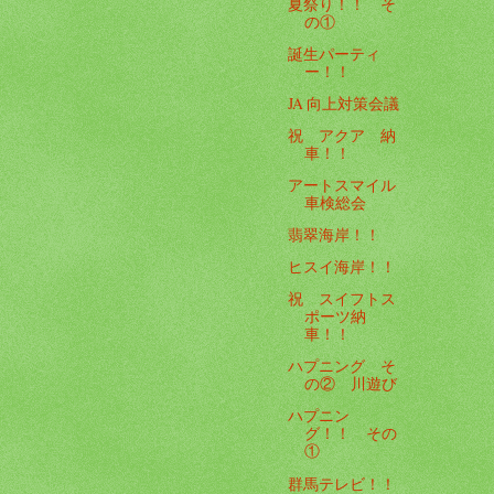
夏祭り！！ そ
の①
誕生パーティ
ー！！
JA 向上対策会議
祝 アクア 納
車！！
アートスマイル
車検総会
翡翠海岸！！
ヒスイ海岸！！
祝 スイフトス
ポーツ納
車！！
ハプニング そ
の② 川遊び
ハプニン
グ！！ その
①
群馬テレビ！！