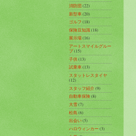
消防団
(22)
新型車
(20)
ゴルフ
(18)
保険豆知識
(18)
展示場
(16)
アートスマイルグルー
プ
(15)
子供
(13)
試乗車
(13)
スタットレスタイヤ
(12)
スタッフ紹介
(9)
自動車保険
(8)
大雪
(7)
松島
(6)
出会い
(5)
ハロウィンカー
(3)