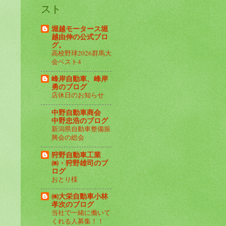
スト
堀越モータース堀
越由伸の公式ブロ
グ。
高校野球2026群馬大
会ベスト4
峰岸自動車、峰岸
勇のブログ
店休日のお知らせ
中野自動車商会
中野忠浩のブログ
新潟県自動車整備振
興会の総会
狩野自動車工業
㈱・狩野雄司のブ
ログ
おとり様
㈱大栄自動車小林
孝次のブログ
当社で一緒に働いて
くれる人募集！！