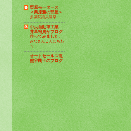
栗原モータース
＜栗原薫の部屋＞
参議院議員選挙
中央自動車工業
井草裕貴がブログ
作ってみました。
みなさんこんにちわ
☆
オートセールス龍
熊谷剛士のブログ