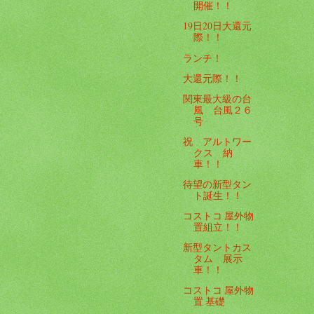
開催！！
19日20日大還元
際！！
ランチ！
大還元際！！
関東最大級の台
風 台風２６
号
祝 アルトワー
クス 納
車！！
待望の新型タン
ト誕生！！
コストコ 屋外物
置組立！！
新型タントカス
タム 展示
車！！
コストコ 屋外物
置 基礎