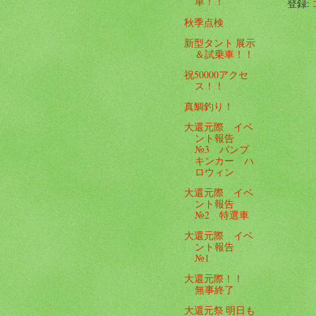
車！！
登録:
秋季点検
新型タント 展示
＆試乗車！！
祝50000アクセ
ス！！
真鯛釣り！
大還元際 イベ
ント報告
№3 パンプ
キンカー ハ
ロウィン
大還元際 イベ
ント報告
№2 特選車
大還元際 イベ
ント報告
№1
大還元際！！
無事終了
大還元祭 明日も