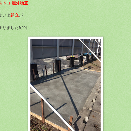
ストコ 屋外物置
組立
よいよ
が
りました!(^^)!