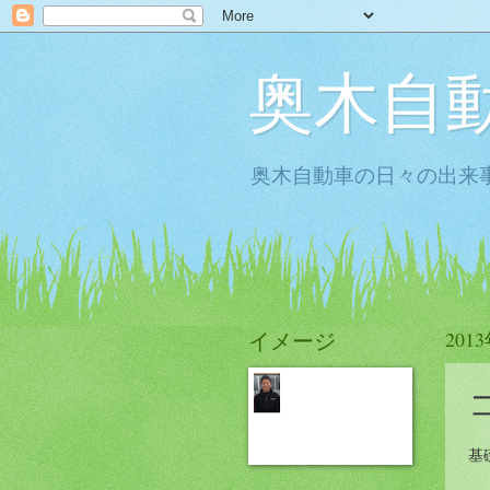
奥木自
奥木自動車の日々の出来事
イメージ
201
基