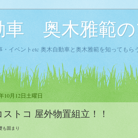
動車 奥木雅範の
・イベントetc 奥木自動車と奥木雅範を知ってもら
3年10月12日土曜日
コストコ 屋外物置組立！！
礎も固まり