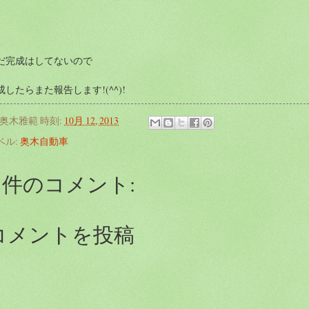
だ完成はしてないので
成したらまた報告します!(^^)!
奥木雅範
時刻:
10月 12, 2013
ベル:
奥木自動車
0 件のコメント:
コメントを投稿