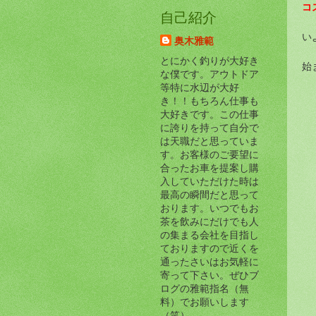
コ
自己紹介
い
奥木雅範
とにかく釣りが大好き
始ま
な僕です。アウトドア
等特に水辺が大好
き！！もちろん仕事も
大好きです。この仕事
に誇りを持って自分で
は天職だと思っていま
す。お客様のご要望に
合ったお車を提案し購
入していただけた時は
最高の瞬間だと思って
おります。いつでもお
茶を飲みにだけでも人
の集まる会社を目指し
ておりますので近くを
通ったさいはお気軽に
寄って下さい。ぜひブ
ログの雅範指名（無
料）でお願いします
（笑）。