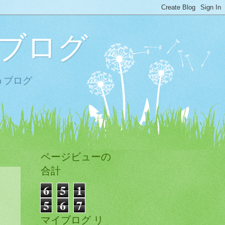
ブログ
うブログ
ページビューの
合計
6
5
1
5
6
7
マイブログ リ