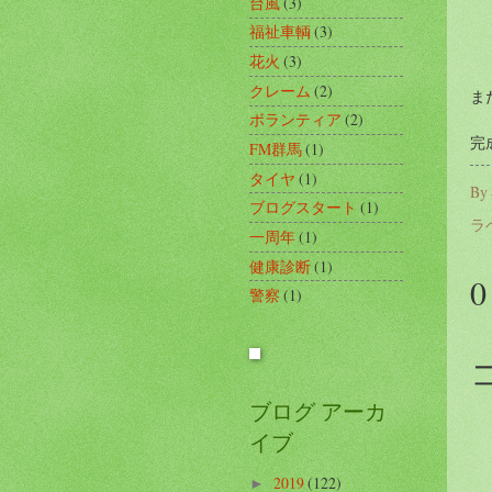
台風
(3)
福祉車輌
(3)
花火
(3)
クレーム
(2)
ま
ボランティア
(2)
完
FM群馬
(1)
タイヤ
(1)
By
ブログスタート
(1)
ラ
一周年
(1)
健康診断
(1)
警察
(1)
ブログ アーカ
イブ
2019
(122)
►