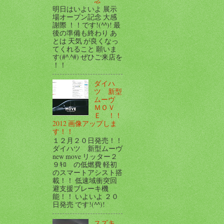
明日はいよいよ 展示
場オープン記念 大感
謝際 ！！です!(^^)! 最
後の準備も終わり あ
とは 天気 が良くなっ
てくれること 願いま
す(#^.^#) ぜひご来店を
！！
ダイハ
ツ 新型
ムーヴ
ＭＯＶ
Ｅ ！！
2012 画像アップしま
す！！
１２月２０日発売！！
ダイハツ 新型ムーヴ
new move リッター２
９ｷﾛ の低燃費 軽初
のスマートアシスト搭
載！！ 低速域衝突回
避支援ブレーキ機
能！！ いよいよ ２０
日発売 です!(^^)!
スズキ