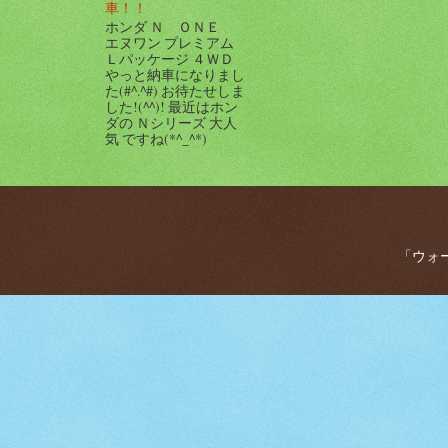
車！！
ホンダ Ｎ ＯＮＥ
エヌワン プレミアム
Ｌパッケージ ４ＷＤ
やっと納車になりまし
た(#^.^#) お待たせしま
した!(^^)! 最近はホン
ダの Ｎシリーズ 大人
気 ですね(*^_^*)
「ウォー