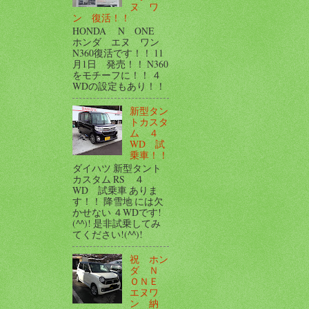
ヌ ワ
ン 復活！！
HONDA N ONE
ホンダ エヌ ワン
N360復活です！！ 11
月1日 発売！！ N360
をモチーフに！！ ４
WDの設定もあり！！
新型タン
トカスタ
ム ４
WD 試
乗車！！
ダイハツ 新型タント
カスタム RS ４
WD 試乗車 ありま
す！！ 降雪地 には欠
かせない ４WDです!
(^^)! 是非試乗してみ
てください!(^^)!
祝 ホン
ダ Ｎ
ＯＮＥ
エヌワ
ン 納