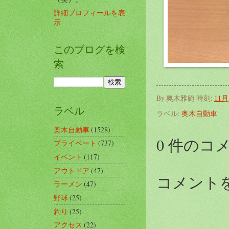
詳細プロフィールを表
示
このブログを検
索
By
奥木雅範
時刻:
11月 
ラベル
ラベル:
奥木自動車
奥木自動車
(1528)
0 件のコ
プライベート
(737)
イベント
(117)
アウトドア
(47)
コメント
ラーメン
(47)
野球
(25)
釣り
(25)
アクセス
(22)