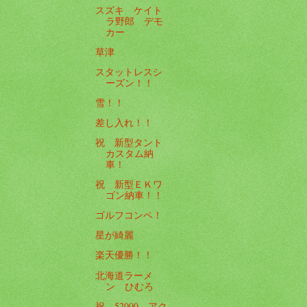
スズキ ケイト
ラ野郎 デモ
カー
草津
スタットレスシ
ーズン！！
雪！！
差し入れ！！
祝 新型タント
カスタム納
車！
祝 新型ＥＫワ
ゴン納車！！
ゴルフコンペ！
星が綺麗
楽天優勝！！
北海道ラーメ
ン ひむろ
祝 52000 アク