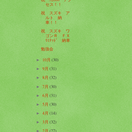
セス！！
祝 スズキ ア
ルト 納
車！！
祝 スズキ ワ
ゴンＲ ＦＸ
ﾘﾐﾃｯﾄﾞ 納車
勉強会
10月
(30)
►
9月
(31)
►
8月
(32)
►
7月
(30)
►
6月
(31)
►
5月
(30)
►
4月
(14)
►
3月
(32)
►
2月
(27)
►