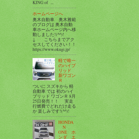
KING of ...
ホームページへ
奥木自動車 奥木雅範
のブログは 奥木自動
車ホームページ内へ移
動しました!(^^)!
↓ こちらまでアク
セスしてください！！
https://www.okugi.jp/
軽で唯一
のハイブ
リッド
新ワゴン
Ｒ
ついに スズキから 軽
自動車 では 初のハイ
ブリッド ワゴンＲ 8月
25日発売！！ 実走
行燃費でどれだけ走る
か 楽しみです!(^^)!
HONDA
N
ONE ホ
ンダ エ