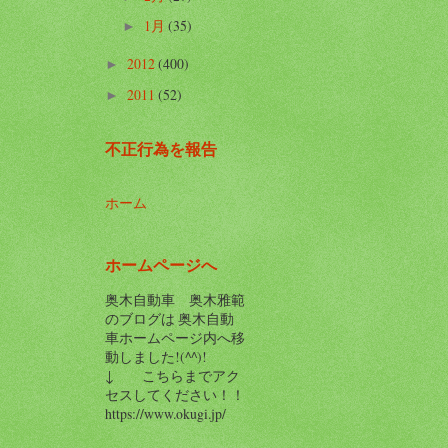
1月
(35)
►
2012
(400)
►
2011
(52)
►
不正行為を報告
ホーム
ホームページへ
奥木自動車 奥木雅範
のブログは 奥木自動
車ホームページ内へ移
動しました!(^^)!
↓ こちらまでアク
セスしてください！！
https://www.okugi.jp/