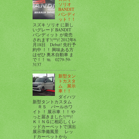
ソリオ
BANDIT
バンディ
ット！！
スズキ ソリオ に新し
いグレード BANDIT
バンディット が発売
されます!(^^)! 2012年6
月18日 Debut! 先行予
約中 ！！ 興味ある方
はぜひ 奥木自動車 ま
で！！ ℡ 0279-59-
3137
新型タン
トカスタ
ム 展示
車！！
ダイハツ
新型タントカスタム
ＲＳ パールホワ
イト ！ 展示車 ！！ や
っと届きました!(^^)!
ＫＩＮＧに相応しくレ
ッドカーペットで演出
展示準備風景 レッ
ドカーペットから