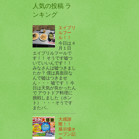
人気の投稿 ラ
ンキング
エイプリ
ルフー
ル！！
今日は４
月１日
エイプリルフールで
す！！ そうです嘘つ
いていいんです！！
みなさんは嘘つきまし
たか？ 僕は真面目な
んで嘘はつきませ
ん・・・ 嘘です ！ 今
日は天気が良かったん
で アウトドア料理に
挑戦しました（ホン
ト） ・・・そうです
またパ...
大感謝
際！！
展示場オ
ープン記
念