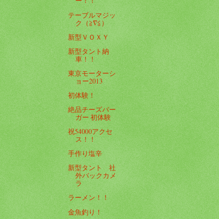
ー！！
テーブルマジッ
ク（≧∇≦）
新型ＶＯＸＹ
新型タント納
車！！
東京モーターシ
ョー2013
初体験！
絶品チーズバー
ガー 初体験
祝54000アクセ
ス！！
手作り塩辛
新型タント 社
外バックカメ
ラ
ラーメン！！
金魚釣り！