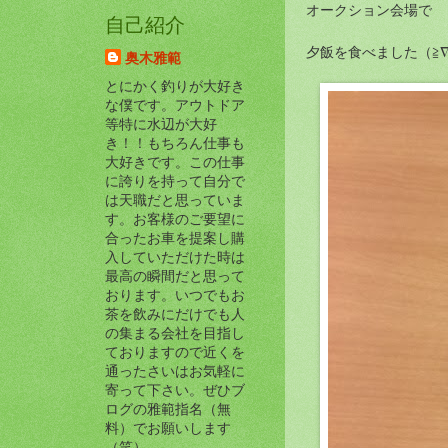
オークション会場で
自己紹介
夕飯を食べました（≧∇
奥木雅範
とにかく釣りが大好き
な僕です。アウトドア
等特に水辺が大好
き！！もちろん仕事も
大好きです。この仕事
に誇りを持って自分で
は天職だと思っていま
す。お客様のご要望に
合ったお車を提案し購
入していただけた時は
最高の瞬間だと思って
おります。いつでもお
茶を飲みにだけでも人
の集まる会社を目指し
ておりますので近くを
通ったさいはお気軽に
寄って下さい。ぜひブ
ログの雅範指名（無
料）でお願いします
（笑）。