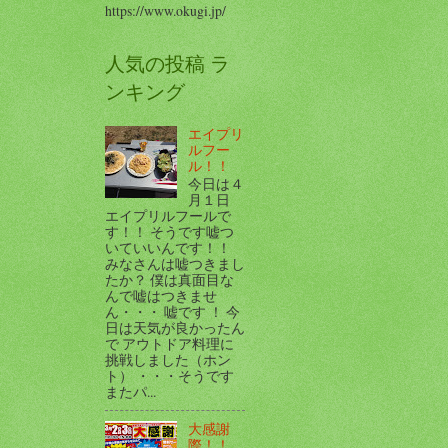
https://www.okugi.jp/
人気の投稿 ラ
ンキング
エイプリ
ルフー
ル！！
今日は４
月１日
エイプリルフールで
す！！ そうです嘘つ
いていいんです！！
みなさんは嘘つきまし
たか？ 僕は真面目な
んで嘘はつきませ
ん・・・ 嘘です ！ 今
日は天気が良かったん
で アウトドア料理に
挑戦しました（ホン
ト） ・・・そうです
またパ...
大感謝
際！！