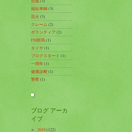
台風
(3)
福祉車輌
(3)
花火
(3)
クレーム
(2)
ボランティア
(2)
FM群馬
(1)
タイヤ
(1)
ブログスタート
(1)
一周年
(1)
健康診断
(1)
警察
(1)
ブログ アーカ
イブ
2019
(122)
►