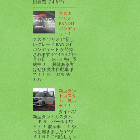
日発売 です!(^^)!
スズキ
ソリオ
BANDIT
バンディ
ット！！
スズキ ソリオ に新し
いグレード BANDIT
バンディット が発売
されます!(^^)! 2012年6
月18日 Debut! 先行予
約中 ！！ 興味ある方
はぜひ 奥木自動車 ま
で！！ ℡ 0279-59-
3137
新型タン
トカスタ
ム 展示
車！！
ダイハツ
新型タントカスタム
ＲＳ パールホワ
イト ！ 展示車 ！！ や
っと届きました!(^^)!
ＫＩＮＧに相応しくレ