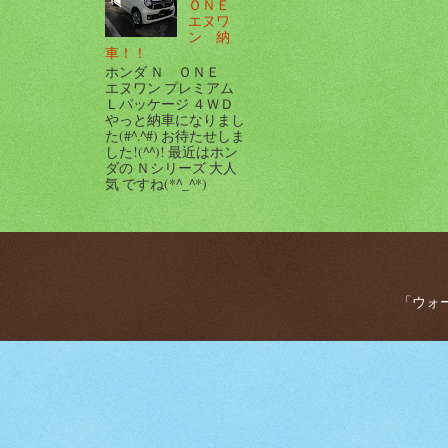
ＯＮＥ
エヌワ
ン 納
車！！
ホンダ Ｎ ＯＮＥ
エヌワン プレミアム
Ｌパッケージ ４ＷＤ
やっと納車になりまし
た(#^.^#) お待たせしま
した!(^^)! 最近はホン
ダの Ｎシリーズ 大人
気 ですね(*^_^*)
「ウォー