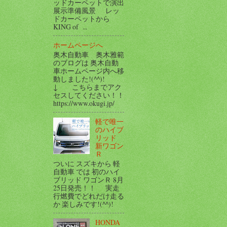
ッドカーペットで演出
展示準備風景 レッ
ドカーペットから
KING of ...
ホームページへ
奥木自動車 奥木雅範
のブログは 奥木自動
車ホームページ内へ移
動しました!(^^)!
↓ こちらまでアク
セスしてください！！
https://www.okugi.jp/
軽で唯一
のハイブ
リッド
新ワゴン
Ｒ
ついに スズキから 軽
自動車 では 初のハイ
ブリッド ワゴンＲ 8月
25日発売！！ 実走
行燃費でどれだけ走る
か 楽しみです!(^^)!
HONDA