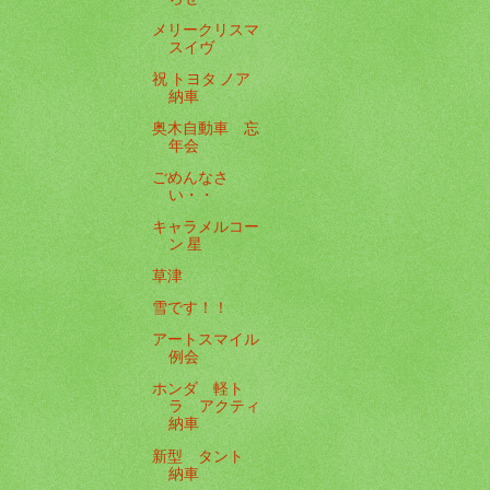
メリークリスマ
スイヴ
祝 トヨタ ノア
納車
奥木自動車 忘
年会
ごめんなさ
い・・
キャラメルコー
ン 星
草津
雪です！！
アートスマイル
例会
ホンダ 軽ト
ラ アクティ
納車
新型 タント
納車