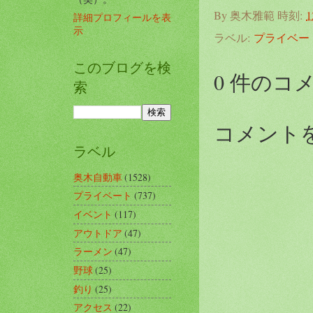
By
奥木雅範
時刻:
1
詳細プロフィールを表
示
ラベル:
プライベー
このブログを検
0 件のコ
索
コメント
ラベル
奥木自動車
(1528)
プライベート
(737)
イベント
(117)
アウトドア
(47)
ラーメン
(47)
野球
(25)
釣り
(25)
アクセス
(22)