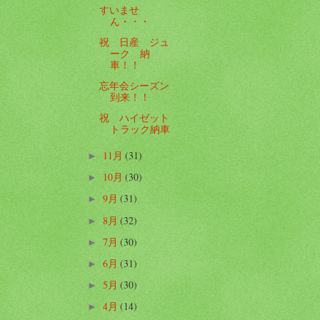
すいませ
ん・・・
祝 日産 ジュ
ーク 納
車！！
忘年会シーズン
到来！！
祝 ハイゼット
トラック納車
11月
(31)
►
10月
(30)
►
9月
(31)
►
8月
(32)
►
7月
(30)
►
6月
(31)
►
5月
(30)
►
4月
(14)
►