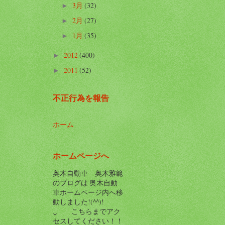
3月
(32)
►
2月
(27)
►
1月
(35)
►
2012
(400)
►
2011
(52)
►
不正行為を報告
ホーム
ホームページへ
奥木自動車 奥木雅範
のブログは 奥木自動
車ホームページ内へ移
動しました!(^^)!
↓ こちらまでアク
セスしてください！！