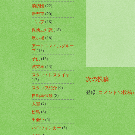
消防団
(22)
新型車
(20)
ゴルフ
(18)
保険豆知識
(18)
展示場
(16)
アートスマイルグルー
プ
(15)
子供
(13)
試乗車
(13)
スタットレスタイヤ
次の投稿
(12)
スタッフ紹介
(9)
登録:
コメントの投稿 (A
自動車保険
(8)
大雪
(7)
松島
(6)
出会い
(5)
ハロウィンカー
(3)