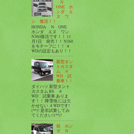
N
ONE ホ
ンダ エ
ヌ ワ
ン 復活！！
HONDA N ONE
ホンダ エヌ ワン
N360復活です！！ 11
月1日 発売！！ N360
をモチーフに！！ ４
WDの設定もあり！！
新型タン
トカスタ
ム ４
WD 試
乗車！！
ダイハツ 新型タント
カスタム RS ４
WD 試乗車 ありま
す！！ 降雪地 には欠
かせない ４WDです!
(^^)! 是非試乗してみ
てください!(^^)!
祝 ホン
ダ Ｎ