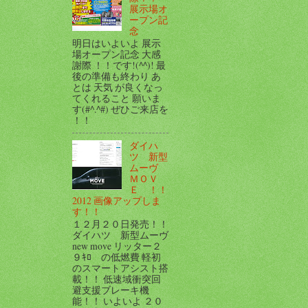
展示場オ
ープン記
念
明日はいよいよ 展示
場オープン記念 大感
謝際 ！！です!(^^)! 最
後の準備も終わり あ
とは 天気 が良くなっ
てくれること 願いま
す(#^.^#) ぜひご来店を
！！
ダイハ
ツ 新型
ムーヴ
ＭＯＶ
Ｅ ！！
2012 画像アップしま
す！！
１２月２０日発売！！
ダイハツ 新型ムーヴ
new move リッター２
９ｷﾛ の低燃費 軽初
のスマートアシスト搭
載！！ 低速域衝突回
避支援ブレーキ機
能！！ いよいよ ２０