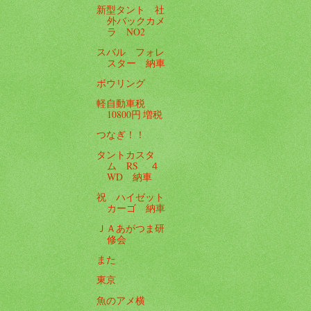
新型タント 社
外バックカメ
ラ NO2
スバル フォレ
スター 納車
ボウリング
軽自動車税
10800円 増税
つなぎ！！
タントカスタ
ム RS ４
WD 納車
祝 ハイゼット
カーゴ 納車
ＪＡあがつま研
修会
また
東京
魚のアメ横