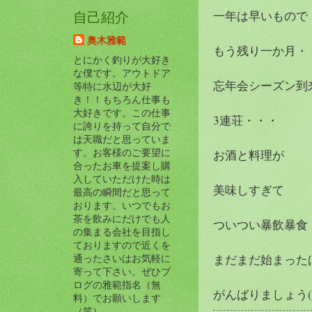
一年は早いもので
自己紹介
奥木雅範
もう残り一か月・
とにかく釣りが大好き
な僕です。アウトドア
忘年会シーズン到
等特に水辺が大好
き！！もちろん仕事も
大好きです。この仕事
3連荘・・・
に誇りを持って自分で
は天職だと思っていま
す。お客様のご要望に
お酒と料理が
合ったお車を提案し購
入していただけた時は
美味しすぎて
最高の瞬間だと思って
おります。いつでもお
茶を飲みにだけでも人
ついつい暴飲暴食
の集まる会社を目指し
ておりますので近くを
まだまだ始まった
通ったさいはお気軽に
寄って下さい。ぜひブ
ログの雅範指名（無
がんばりましょう(^_
料）でお願いします
（笑）。