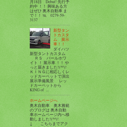
月18日 Debut! 先行予
約中 ！！ 興味ある方
はぜひ 奥木自動車 ま
で！！ ℡ 0279-59-
3137
新型タン
トカスタ
ム 展示
車！！
ダイハツ
新型タントカスタム
ＲＳ パールホワ
イト ！ 展示車 ！！ や
っと届きました!(^^)!
ＫＩＮＧに相応しくレ
ッドカーペットで演出
展示準備風景 レッ
ドカーペットから
KING of ...
ホームページへ
奥木自動車 奥木雅範
のブログは 奥木自動
車ホームページ内へ移
動しました!(^^)!
↓ こちらまでアク