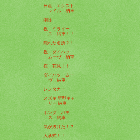
日産 エクスト
レイル 納車
削除
祝 ミライー
ス 納車！！
隠れた名所？！
祝 ダイハツ
ムーヴ 納車
桜 花見！！
ダイハツ ムー
ヴ 納車
レンタカー
スズキ 新型キャ
リー 納車
ホンダ バモ
ス 納車
気が抜けた！？
入学式！！