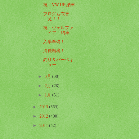
祝 VW UP 納車
ブログも衣替
え！！
祝 ヴェルファ
イア 納車
入学準備！！
消費増税！！
釣り＆バーベキ
ュー
3月
(30)
►
2月
(28)
►
1月
(31)
►
2013
(355)
►
2012
(400)
►
2011
(52)
►