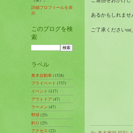
詳細プロフィールを表
示
あるかもしれませ
このブログを検
ご了承くださいm(_
索
ラベル
奥木自動車
(1528)
プライベート
(737)
イベント
(117)
アウトドア
(47)
ラーメン
(47)
野球
(25)
釣り
(25)
アクセス
(22)
By
奥木雅範
時刻:
4