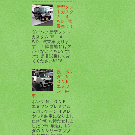
新型タン
トカスタ
ム ４
WD 試
乗車！！
ダイハツ 新型タント
カスタム RS ４
WD 試乗車 ありま
す！！ 降雪地 には欠
かせない ４WDです!
(^^)! 是非試乗してみ
てください!(^^)!
祝 ホン
ダ Ｎ
ＯＮＥ
エヌワ
ン 納
車！！
ホンダ Ｎ ＯＮＥ
エヌワン プレミアム
Ｌパッケージ ４ＷＤ
やっと納車になりまし
た(#^.^#) お待たせしま
した!(^^)! 最近はホン
ダの Ｎシリーズ 大人