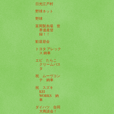
日光江戸村
野球ネット
野球
富岡製糸場 世
界遺産登
録！！
歓送迎会
トヨタ アレック
ス 納車
エビ たらこ
クリームパス
タ
祝 ムーヴコン
テ 納車
祝 スズキ
KEI
WORKS 納
車
ダイハツ 合同
大商談会！