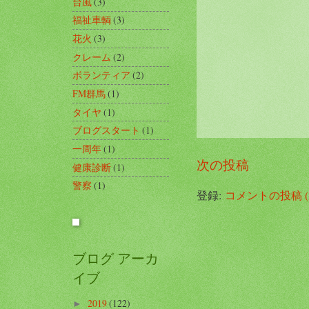
台風
(3)
福祉車輌
(3)
花火
(3)
クレーム
(2)
ボランティア
(2)
FM群馬
(1)
タイヤ
(1)
ブログスタート
(1)
一周年
(1)
次の投稿
健康診断
(1)
警察
(1)
登録:
コメントの投稿 (A
ブログ アーカ
イブ
2019
(122)
►