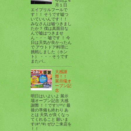
今日は４
月１日
エイプリルフールで
す！！ そうです嘘つ
いていいんです！！
みなさんは嘘つきまし
たか？ 僕は真面目な
んで嘘はつきませ
ん・・・ 嘘です ！ 今
日は天気が良かったん
で アウトドア料理に
挑戦しました（ホン
ト） ・・・そうです
またパ...
大感謝
際！！
展示場オ
ープン記
念
明日はいよいよ 展示
場オープン記念 大感
謝際 ！！です!(^^)! 最
後の準備も終わり あ
とは 天気 が良くなっ
てくれること 願いま
す(#^.^#) ぜひご来店を
！！