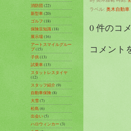
消防団
(22)
ラベル:
奥木自動車
新型車
(20)
ゴルフ
(18)
0 件のコ
保険豆知識
(18)
展示場
(16)
アートスマイルグルー
コメント
プ
(15)
子供
(13)
試乗車
(13)
スタットレスタイヤ
(12)
スタッフ紹介
(9)
自動車保険
(8)
大雪
(7)
松島
(6)
出会い
(5)
ハロウィンカー
(3)