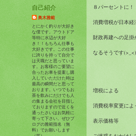
８パーセントに！
自己紹介
奥木雅範
消費増税が日本経
とにかく釣りが大好き
な僕です。アウトドア
財政再建への足掛
等特に水辺が大好
き！！もちろん仕事も
大好きです。この仕事
なるそうです(>_<
に誇りを持って自分で
は天職だと思っていま
す。お客様のご要望に
合ったお車を提案し購
入していただけた時は
最高の瞬間だと思って
おります。いつでもお
増税による
茶を飲みにだけでも人
の集まる会社を目指し
消費税率変更によ
ておりますので近くを
通ったさいはお気軽に
寄って下さい。ぜひブ
表示価格等
ログの雅範指名（無
料）でお願いします
ご迷惑をおかけし
（笑）。