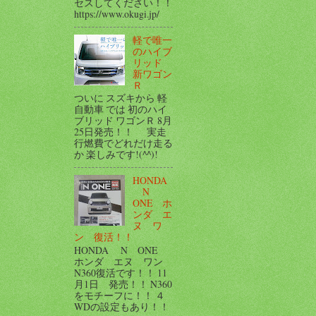
セスしてください！！
https://www.okugi.jp/
軽で唯一
のハイブ
リッド
新ワゴン
Ｒ
ついに スズキから 軽
自動車 では 初のハイ
ブリッド ワゴンＲ 8月
25日発売！！ 実走
行燃費でどれだけ走る
か 楽しみです!(^^)!
HONDA
N
ONE ホ
ンダ エ
ヌ ワ
ン 復活！！
HONDA N ONE
ホンダ エヌ ワン
N360復活です！！ 11
月1日 発売！！ N360
をモチーフに！！ ４
WDの設定もあり！！