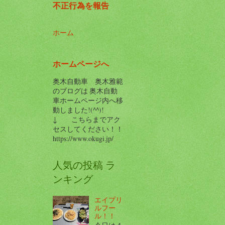
不正行為を報告
ホーム
ホームページへ
奥木自動車 奥木雅範
のブログは 奥木自動
車ホームページ内へ移
動しました!(^^)!
↓ こちらまでアク
セスしてください！！
https://www.okugi.jp/
人気の投稿 ラ
ンキング
エイプリ
ルフー
ル！！