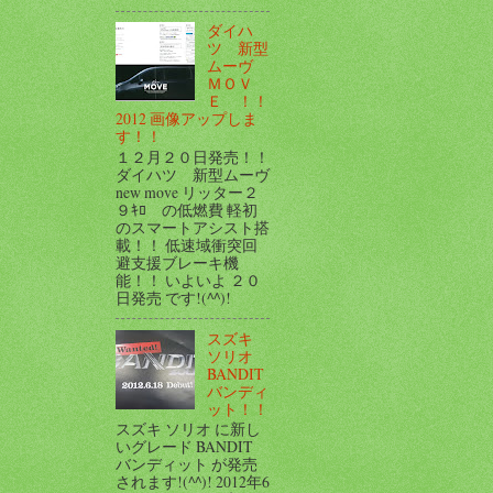
ダイハ
ツ 新型
ムーヴ
ＭＯＶ
Ｅ ！！
2012 画像アップしま
す！！
１２月２０日発売！！
ダイハツ 新型ムーヴ
new move リッター２
９ｷﾛ の低燃費 軽初
のスマートアシスト搭
載！！ 低速域衝突回
避支援ブレーキ機
能！！ いよいよ ２０
日発売 です!(^^)!
スズキ
ソリオ
BANDIT
バンディ
ット！！
スズキ ソリオ に新し
いグレード BANDIT
バンディット が発売
されます!(^^)! 2012年6