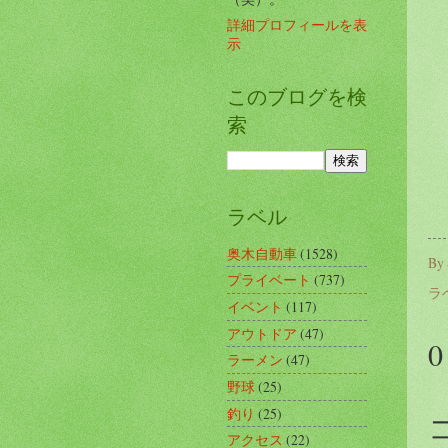
詳細プロフィールを表
示
このブログを検
索
ラベル
奥木自動車
(1528)
By
プライベート
(737)
ラ
イベント
(117)
アウトドア
(47)
ラーメン
(47)
野球
(25)
釣り
(25)
アクセス
(22)