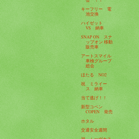
キーフリー 電
池交換
ハイゼット
VS 納車
SNAP ON スナ
ップオン 移動
販売車
アートスマイル
車検グループ
総会
ほたる NO2
祝 ミライー
ス 納車
当て逃げ！！
新型コペン
COPEN 発売
ホタル
交通安全週間
祝 ムーヴカス