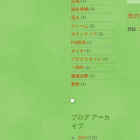
台風
(3)
福祉車輌
(3)
次の
花火
(3)
クレーム
(2)
登録:
ボランティア
(2)
FM群馬
(1)
タイヤ
(1)
ブログスタート
(1)
一周年
(1)
健康診断
(1)
警察
(1)
ブログ アーカ
イブ
2019
(122)
►