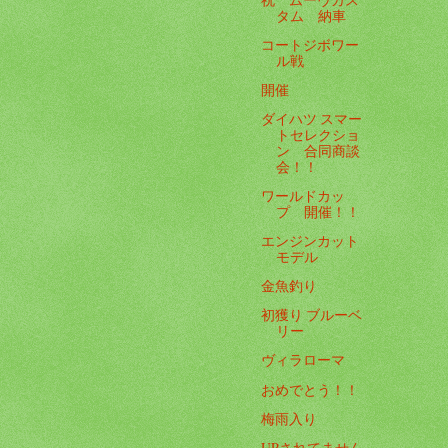
タム 納車
コートジボワー
ル戦
開催
ダイハツ スマー
トセレクショ
ン 合同商談
会！！
ワールドカッ
プ 開催！！
エンジンカット
モデル
金魚釣り
初獲り ブルーベ
リー
ヴィラローマ
おめでとう！！
梅雨入り
UPされてません