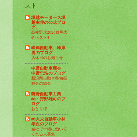
スト
堀越モータース堀
越由伸の公式ブロ
グ。
高校野球2026群馬大
会ベスト4
峰岸自動車、峰岸
勇のブログ
店休日のお知らせ
中野自動車商会
中野忠浩のブログ
新潟県自動車整備振
興会の総会
狩野自動車工業
㈱・狩野雄司のブ
ログ
おとり様
㈱大栄自動車小林
孝次のブログ
当社で一緒に働いて
くれる人募集！！