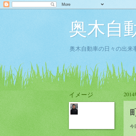
奥木自
奥木自動車の日々の出来事
イメージ
201
今