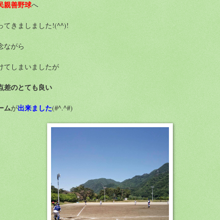
民親善野球
へ
ってきましました!(^^)!
念ながら
けてしまいましたが
点差のとても良い
ーム
出来ました
が
(#^.^#)