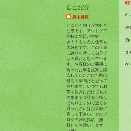
町
自己紹介
行
奥木雅範
とにかく釣りが大好き
残
な僕です。アウトドア
等特に水辺が大好
負
き！！もちろん仕事も
大好きです。この仕事
１
に誇りを持って自分で
は天職だと思っていま
ゲ
す。お客様のご要望に
合ったお車を提案し購
入していただけた時は
最高の瞬間だと思って
おります。いつでもお
茶を飲みにだけでも人
の集まる会社を目指し
ておりますので近くを
通ったさいはお気軽に
寄って下さい。ぜひブ
ログの雅範指名（無
料）でお願いします
（笑）。