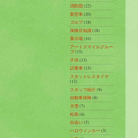
消防団
(22)
新型車
(20)
ゴルフ
(18)
保険豆知識
(18)
展示場
(16)
アートスマイルグルー
プ
(15)
子供
(13)
試乗車
(13)
スタットレスタイヤ
(12)
スタッフ紹介
(9)
自動車保険
(8)
大雪
(7)
松島
(6)
出会い
(5)
ハロウィンカー
(3)