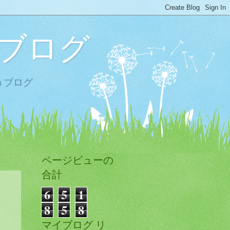
ブログ
うブログ
ページビューの
合計
6
5
1
8
5
8
マイブログ リ