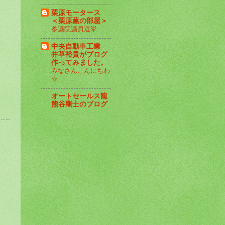
栗原モータース
＜栗原薫の部屋＞
参議院議員選挙
中央自動車工業
井草裕貴がブログ
作ってみました。
みなさんこんにちわ
☆
オートセールス龍
熊谷剛士のブログ