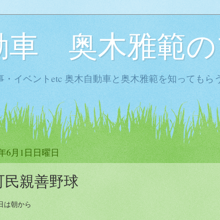
動車 奥木雅範の
・イベントetc 奥木自動車と奥木雅範を知ってもら
4年6月1日日曜日
町民親善野球
日は朝から