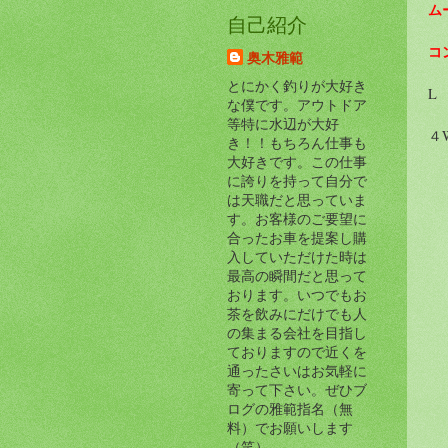
ム
自己紹介
コ
奥木雅範
とにかく釣りが大好き
L
な僕です。アウトドア
等特に水辺が大好
４
き！！もちろん仕事も
大好きです。この仕事
に誇りを持って自分で
は天職だと思っていま
す。お客様のご要望に
合ったお車を提案し購
入していただけた時は
最高の瞬間だと思って
おります。いつでもお
茶を飲みにだけでも人
の集まる会社を目指し
ておりますので近くを
通ったさいはお気軽に
寄って下さい。ぜひブ
ログの雅範指名（無
料）でお願いします
（笑）。