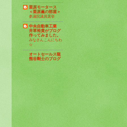
栗原モータース
＜栗原薫の部屋＞
参議院議員選挙
中央自動車工業
井草裕貴がブログ
作ってみました。
みなさんこんにちわ
☆
オートセールス龍
熊谷剛士のブログ