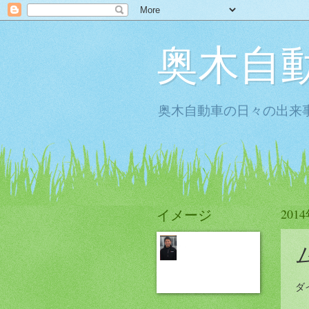
奥木自
奥木自動車の日々の出来事
イメージ
201
ダ