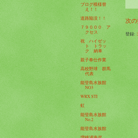
ブログ模様替
え！！
道路陥没！！
次の
７９０００ ア
クセス
登録:
祝 ハイゼッ
ト トラッ
ク 納車
親子奉仕作業
高校野球 群馬
代表
能登島水族館
NO3
WRX STI
虹
能登島水族館
No.2
能登島水族館
増穂浦海岸