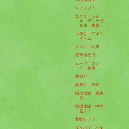
キャンプ！
エクストレイ
ル ディーゼ
ル車 納車
手作り アイス
クーム
タント 納車
夏季休業日
ムーヴ コン
テ 納車
夏祭り
夏祭り NO2
職場体験 最終
日
職場体験 中学
生！！
夏祭り！！
ダイハツ ハイ