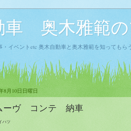
動車 奥木雅範の
・イベントetc 奥木自動車と奥木雅範を知ってもら
4年8月10日日曜日
ムーヴ コンテ 納車
イハツ