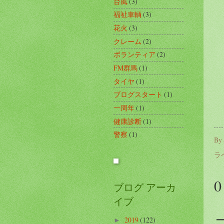
台風
(3)
福祉車輌
(3)
花火
(3)
クレーム
(2)
ボランティア
(2)
FM群馬
(1)
タイヤ
(1)
ブログスタート
(1)
一周年
(1)
健康診断
(1)
警察
(1)
By
ラ
ブログ アーカ
イブ
2019
(122)
►