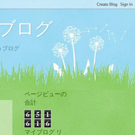
ブログ
うブログ
ページビューの
合計
6
5
1
6
1
6
マイブログ リ