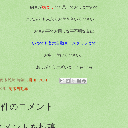
納車が
始まり
だと思っておりますので
これからも末永くお付き合いください！！
お車の事でお困りな事不明な点は
いつでも奥木自動車 スタッフまで
お申し付けください。
ありがとうございました(#^.^#)
奥木雅範
時刻:
8月 10, 2014
ベル:
奥木自動車
0 件のコメント:
コメントを投稿