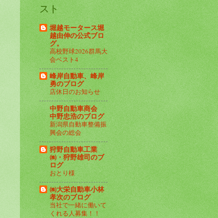
スト
堀越モータース堀
越由伸の公式ブロ
グ。
高校野球2026群馬大
会ベスト4
峰岸自動車、峰岸
勇のブログ
店休日のお知らせ
中野自動車商会
中野忠浩のブログ
新潟県自動車整備振
興会の総会
狩野自動車工業
㈱・狩野雄司のブ
ログ
おとり様
㈱大栄自動車小林
孝次のブログ
当社で一緒に働いて
くれる人募集！！