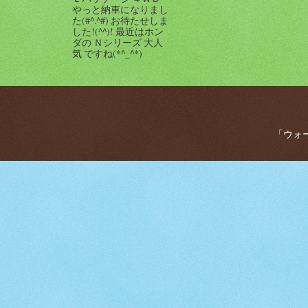
やっと納車になりまし
た(#^.^#) お待たせしま
した!(^^)! 最近はホン
ダの Ｎシリーズ 大人
気 ですね(*^_^*)
「ウォー