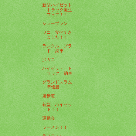
新型ハイゼット
トラック誕生
フェア！！
シューブラン
ワニ 食べてき
ました！！
ランクル プラ
ド 納車
沢ガニ
ハイゼット ト
ラック 納車
グランドスラム
準優勝
遊歩道
新型 ハイゼッ
ト！！
運動会
ラーメン！！
ラフティン