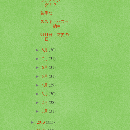
グ！？
苦手な
スズキ ハスラ
ー 納車！！
9月1日 防災の
日
8月
(30)
►
7月
(31)
►
6月
(31)
►
5月
(31)
►
4月
(29)
►
3月
(30)
►
2月
(28)
►
1月
(31)
►
2013
(355)
►