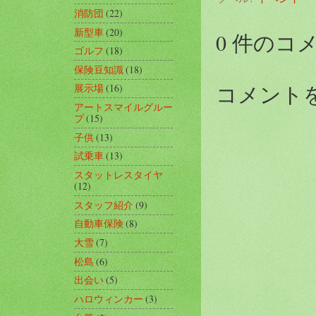
消防団
(22)
新型車
(20)
0 件のコ
ゴルフ
(18)
保険豆知識
(18)
コメント
展示場
(16)
アートスマイルグルー
プ
(15)
子供
(13)
試乗車
(13)
スタットレスタイヤ
(12)
スタッフ紹介
(9)
自動車保険
(8)
大雪
(7)
松島
(6)
出会い
(5)
ハロウィンカー
(3)