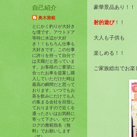
豪華景品あり！！
自己紹介
奥木雅範
射的遊び
！！
とにかく釣りが大好き
な僕です。アウトドア
大人も子供も
等特に水辺が大好
き！！もちろん仕事も
大好きです。この仕事
楽しめる！！
に誇りを持って自分で
は天職だと思っていま
す。お客様のご要望に
ご家族総出でお楽しみ
合ったお車を提案し購
入していただけた時は
最高の瞬間だと思って
おります。いつでもお
茶を飲みにだけでも人
の集まる会社を目指し
ておりますので近くを
通ったさいはお気軽に
寄って下さい。ぜひブ
ログの雅範指名（無
料）でお願いします
（笑）。