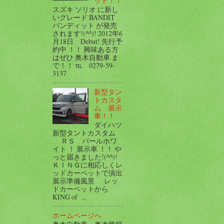
ット！！
スズキ ソリオ に新し
いグレード BANDIT
バンディット が発売
されます!(^^)! 2012年6
月18日 Debut! 先行予
約中 ！！ 興味ある方
はぜひ 奥木自動車 ま
で！！ ℡ 0279-59-
3137
新型タン
トカスタ
ム 展示
車！！
ダイハツ
新型タントカスタム
ＲＳ パールホワ
イト ！ 展示車 ！！ や
っと届きました!(^^)!
ＫＩＮＧに相応しくレ
ッドカーペットで演出
展示準備風景 レッ
ドカーペットから
KING of ...
ホームページへ