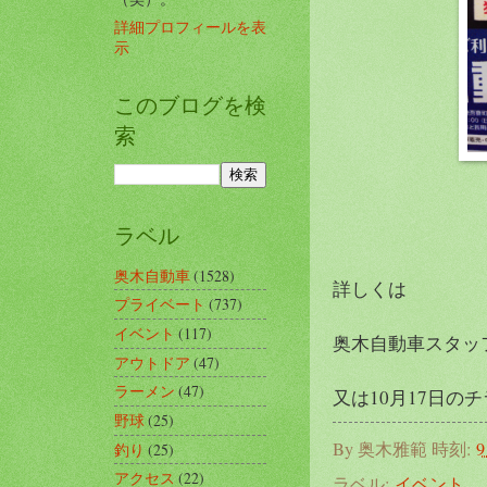
詳細プロフィールを表
示
このブログを検
索
ラベル
奥木自動車
(1528)
詳しくは
プライベート
(737)
イベント
(117)
奥木自動車スタッ
アウトドア
(47)
ラーメン
(47)
又は10月17日のチラ
野球
(25)
By
奥木雅範
時刻:
9
釣り
(25)
アクセス
(22)
ラベル:
イベント