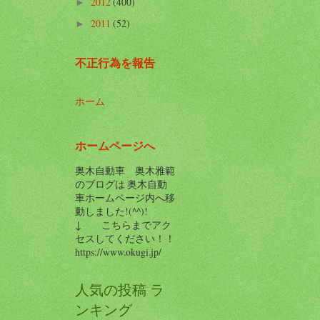
2012
(400)
►
2011
(52)
►
不正行為を報告
ホーム
ホームページへ
奥木自動車 奥木雅範
のブログは 奥木自動
車ホームページ内へ移
動しました!(^^)!
↓ こちらまでアク
セスしてください！！
https://www.okugi.jp/
人気の投稿 ラ
ンキング