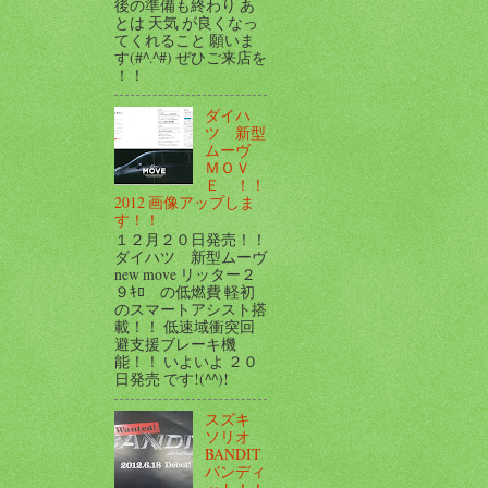
後の準備も終わり あ
とは 天気 が良くなっ
てくれること 願いま
す(#^.^#) ぜひご来店を
！！
ダイハ
ツ 新型
ムーヴ
ＭＯＶ
Ｅ ！！
2012 画像アップしま
す！！
１２月２０日発売！！
ダイハツ 新型ムーヴ
new move リッター２
９ｷﾛ の低燃費 軽初
のスマートアシスト搭
載！！ 低速域衝突回
避支援ブレーキ機
能！！ いよいよ ２０
日発売 です!(^^)!
スズキ
ソリオ
BANDIT
バンディ