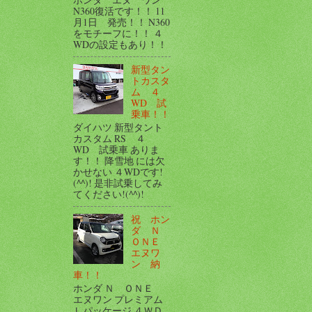
N360復活です！！ 11
月1日 発売！！ N360
をモチーフに！！ ４
WDの設定もあり！！
新型タン
トカスタ
ム ４
WD 試
乗車！！
ダイハツ 新型タント
カスタム RS ４
WD 試乗車 ありま
す！！ 降雪地 には欠
かせない ４WDです!
(^^)! 是非試乗してみ
てください!(^^)!
祝 ホン
ダ Ｎ
ＯＮＥ
エヌワ
ン 納
車！！
ホンダ Ｎ ＯＮＥ
エヌワン プレミアム
Ｌパッケージ ４ＷＤ