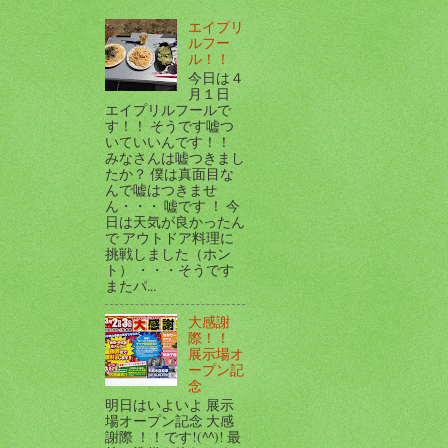
エイプリ
ルフー
ル！！
今日は４
月１日
エイプリルフールで
す！！ そうです嘘つ
いていいんです！！
みなさんは嘘つきまし
たか？ 僕は真面目な
んで嘘はつきませ
ん・・・ 嘘です ！ 今
日は天気が良かったん
で アウトドア料理に
挑戦しました（ホン
ト） ・・・そうです
またパ...
大感謝
際！！
展示場オ
ープン記
念
明日はいよいよ 展示
場オープン記念 大感
謝際 ！！です!(^^)! 最