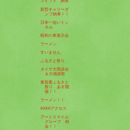
スイフト 納車
新型キャリーダ
ンプ納車！！
日本一短いトン
ネル
昭和の車展示会
ラーメン
すいません
ふるさと祭り
タイヤ大商談会
＆大感謝祭
東吾妻ふるさと
祭り あす開
催！！
ラーメン！！
80000アクセス
アートスマイル
グループ 例
会！！