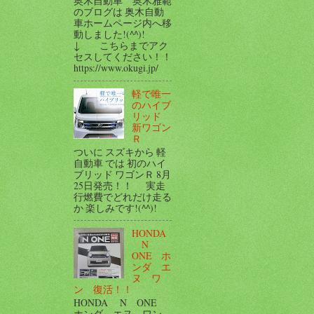
奥木自動車 奥木雅範
のブログは 奥木自動
車ホームページ内へ移
動しました!(^^)!
↓ こちらまでアク
セスしてください！！
https://www.okugi.jp/
軽で唯一
のハイブ
リッド
新ワゴン
Ｒ
ついに スズキから 軽
自動車 では 初のハイ
ブリッド ワゴンＲ 8月
25日発売！！ 実走
行燃費でどれだけ走る
か 楽しみです!(^^)!
HONDA
N
ONE ホ
ンダ エ
ヌ ワ
ン 復活！！
HONDA N ONE
ホンダ エヌ ワン