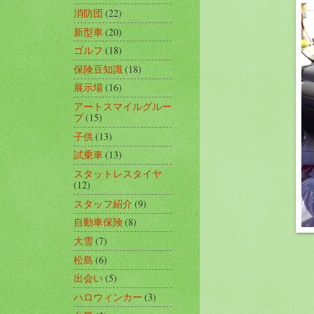
消防団
(22)
新型車
(20)
ゴルフ
(18)
保険豆知識
(18)
展示場
(16)
アートスマイルグルー
プ
(15)
子供
(13)
試乗車
(13)
スタットレスタイヤ
(12)
スタッフ紹介
(9)
自動車保険
(8)
大雪
(7)
松島
(6)
出会い
(5)
ハロウィンカー
(3)