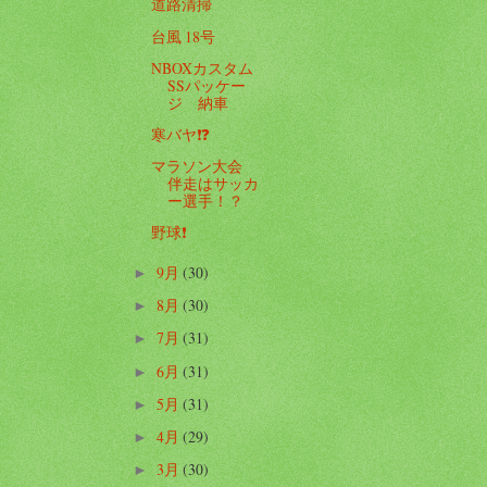
道路清掃
台風 18号
NBOXカスタム
SSパッケー
ジ 納車
寒バヤ❗️❓
マラソン大会
伴走はサッカ
ー選手！？
野球❗️
9月
(30)
►
8月
(30)
►
7月
(31)
►
6月
(31)
►
5月
(31)
►
4月
(29)
►
3月
(30)
►