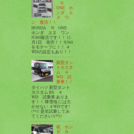
N
ONE ホ
ンダ エ
ヌ ワ
ン 復活！！
HONDA N ONE
ホンダ エヌ ワン
N360復活です！！ 11
月1日 発売！！ N360
をモチーフに！！ ４
WDの設定もあり！！
新型タン
トカスタ
ム ４
WD 試
乗車！！
ダイハツ 新型タント
カスタム RS ４
WD 試乗車 ありま
す！！ 降雪地 には欠
かせない ４WDです!
(^^)! 是非試乗してみ
てください!(^^)!
祝 ホン
ダ Ｎ