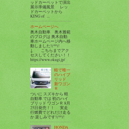
ッドカーペットで演出
展示準備風景 レッ
ドカーペットから
KING of ...
ホームページへ
奥木自動車 奥木雅範
のブログは 奥木自動
車ホームページ内へ移
動しました!(^^)!
↓ こちらまでアク
セスしてください！！
https://www.okugi.jp/
軽で唯一
のハイブ
リッド
新ワゴン
Ｒ
ついに スズキから 軽
自動車 では 初のハイ
ブリッド ワゴンＲ 8月
25日発売！！ 実走
行燃費でどれだけ走る
か 楽しみです!(^^)!
HONDA