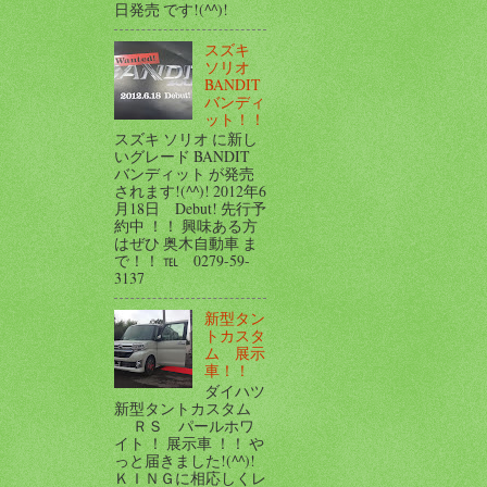
日発売 です!(^^)!
スズキ
ソリオ
BANDIT
バンディ
ット！！
スズキ ソリオ に新し
いグレード BANDIT
バンディット が発売
されます!(^^)! 2012年6
月18日 Debut! 先行予
約中 ！！ 興味ある方
はぜひ 奥木自動車 ま
で！！ ℡ 0279-59-
3137
新型タン
トカスタ
ム 展示
車！！
ダイハツ
新型タントカスタム
ＲＳ パールホワ
イト ！ 展示車 ！！ や
っと届きました!(^^)!
ＫＩＮＧに相応しくレ