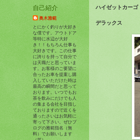
ハイゼットカーゴ
自己紹介
奥木雅範
デラックス
とにかく釣りが大好き
な僕です。アウトドア
等特に水辺が大好
き！！もちろん仕事も
大好きです。この仕事
に誇りを持って自分で
は天職だと思っていま
す。お客様のご要望に
合ったお車を提案し購
入していただけた時は
最高の瞬間だと思って
おります。いつでもお
茶を飲みにだけでも人
の集まる会社を目指し
ておりますので近くを
通ったさいはお気軽に
寄って下さい。ぜひブ
ログの雅範指名（無
料）でお願いします
（笑）。