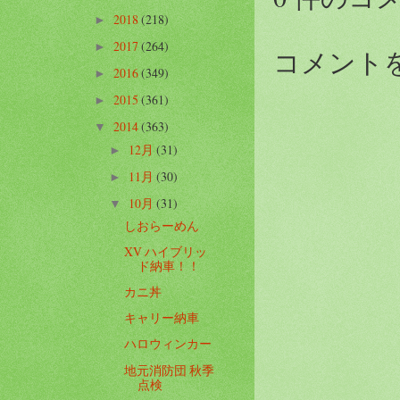
2018
(218)
►
2017
(264)
►
コメント
2016
(349)
►
2015
(361)
►
2014
(363)
▼
12月
(31)
►
11月
(30)
►
10月
(31)
▼
しおらーめん
XV ハイブリッ
ド納車！！
カニ丼
キャリー納車
ハロウィンカー
地元消防団 秋季
点検