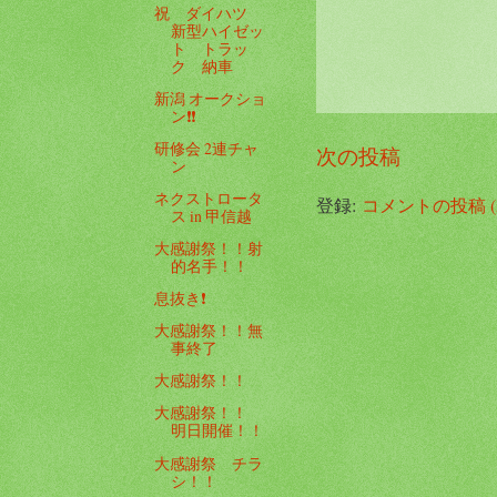
祝 ダイハツ
新型ハイゼッ
ト トラッ
ク 納車
新潟 オークショ
ン❗️❗️
研修会 2連チャ
次の投稿
ン
ネクストロータ
登録:
コメントの投稿 (A
ス in 甲信越
大感謝祭！！射
的名手！！
息抜き❗️
大感謝祭！！無
事終了
大感謝祭！！
大感謝祭！！
明日開催！！
大感謝祭 チラ
シ！！