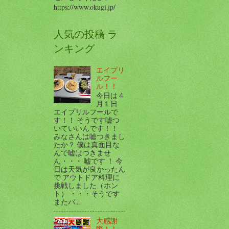
https://www.okugi.jp/
人気の投稿 ラ
ンキング
エイプリ
ルフー
ル！！
今日は４
月１日
エイプリルフールで
す！！ そうです嘘つ
いていいんです！！
みなさんは嘘つきまし
たか？ 僕は真面目な
んで嘘はつきませ
ん・・・ 嘘です ！ 今
日は天気が良かったん
で アウトドア料理に
挑戦しました（ホン
ト） ・・・そうです
またパ...
大感謝
際！！