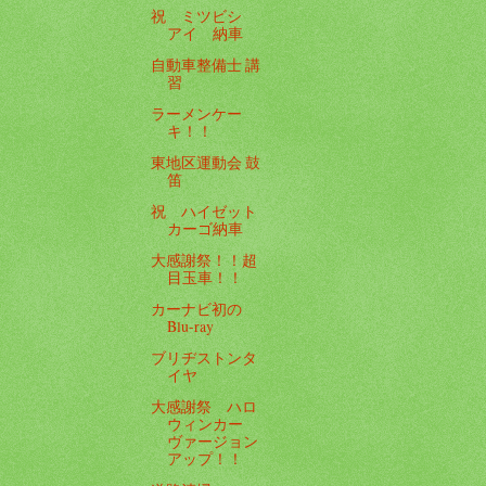
祝 ミツビシ
アイ 納車
自動車整備士 講
習
ラーメンケー
キ！！
東地区運動会 鼓
笛
祝 ハイゼット
カーゴ納車
大感謝祭！！超
目玉車！！
カーナビ初の
Blu-ray
ブリヂストンタ
イヤ
大感謝祭 ハロ
ウィンカー
ヴァージョン
アップ！！