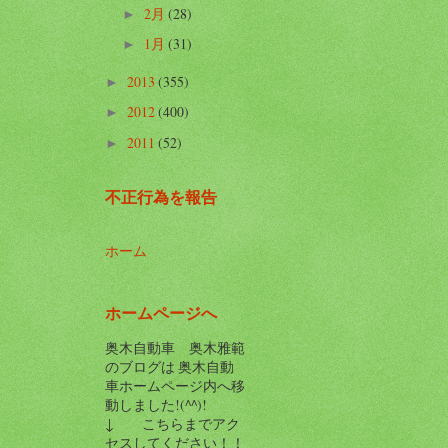
2月
(28)
►
1月
(31)
►
2013
(355)
►
2012
(400)
►
2011
(52)
►
不正行為を報告
ホーム
ホームページへ
奥木自動車 奥木雅範
のブログは 奥木自動
車ホームページ内へ移
動しました!(^^)!
↓ こちらまでアク
セスしてください！！