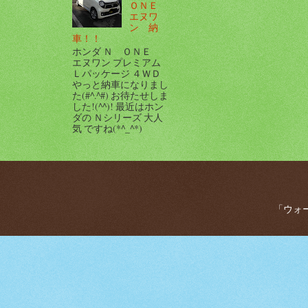
ＯＮＥ
エヌワ
ン 納
車！！
ホンダ Ｎ ＯＮＥ
エヌワン プレミアム
Ｌパッケージ ４ＷＤ
やっと納車になりまし
た(#^.^#) お待たせしま
した!(^^)! 最近はホン
ダの Ｎシリーズ 大人
気 ですね(*^_^*)
「ウォー