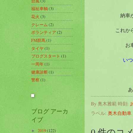
台風
(3)
福祉車輌
(3)
納車
花火
(3)
クレーム
(2)
これか
ボランティア
(2)
FM群馬
(1)
お
タイヤ
(1)
ブログスタート
(1)
いつ
一周年
(1)
健康診断
(1)
警察
(1)
あ
By
奥木雅範
時刻:
1
ブログ アーカ
ラベル:
奥木自動車
イブ
0 件のコ
2019
(122)
►