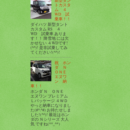
新型タン
トカスタ
ム ４
WD 試
乗車！！
ダイハツ 新型タント
カスタム RS ４
WD 試乗車 ありま
す！！ 降雪地 には欠
かせない ４WDです!
(^^)! 是非試乗してみ
てください!(^^)!
祝 ホン
ダ Ｎ
ＯＮＥ
エヌワ
ン 納
車！！
ホンダ Ｎ ＯＮＥ
エヌワン プレミアム
Ｌパッケージ ４ＷＤ
やっと納車になりまし
た(#^.^#) お待たせしま
した!(^^)! 最近はホン
ダの Ｎシリーズ 大人
気 ですね(*^_^*)