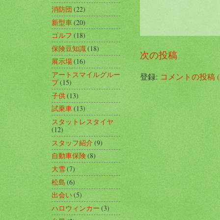
消防団
(22)
新型車
(20)
ゴルフ
(18)
保険豆知識
(18)
次の投稿
展示場
(16)
アートスマイルグルー
登録:
コメントの投稿 (A
プ
(15)
子供
(13)
試乗車
(13)
スタットレスタイヤ
(12)
スタッフ紹介
(9)
自動車保険
(8)
大雪
(7)
松島
(6)
出会い
(5)
ハロウィンカー
(3)