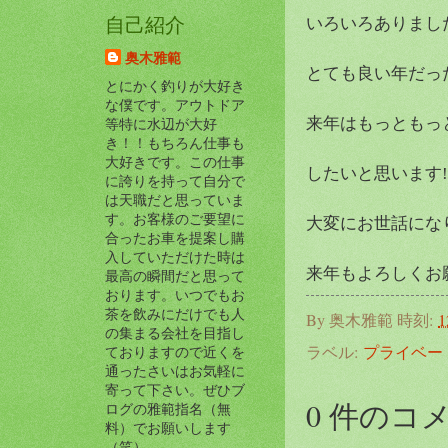
いろいろありまし
自己紹介
奥木雅範
とても良い年だったと
とにかく釣りが大好き
な僕です。アウトドア
来年はもっともっ
等特に水辺が大好
き！！もちろん仕事も
大好きです。この仕事
したいと思います‼️d
に誇りを持って自分で
は天職だと思っていま
す。お客様のご要望に
大変にお世話になりま
合ったお車を提案し購
入していただけた時は
来年もよろしくお願い
最高の瞬間だと思って
おります。いつでもお
茶を飲みにだけでも人
By
奥木雅範
時刻:
1
の集まる会社を目指し
ラベル:
プライベー
ておりますので近くを
通ったさいはお気軽に
寄って下さい。ぜひブ
0 件のコ
ログの雅範指名（無
料）でお願いします
（笑）。