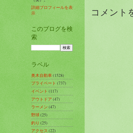
詳細プロフィールを表
コメント
示
このブログを検
索
ラベル
奥木自動車
(1528)
プライベート
(737)
イベント
(117)
アウトドア
(47)
ラーメン
(47)
野球
(25)
釣り
(25)
アクセス
(22)