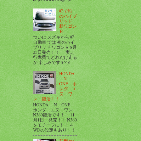
軽で唯一
のハイブ
リッド
新ワゴン
Ｒ
ついに スズキから 軽
自動車 では 初のハイ
ブリッド ワゴンＲ 8月
25日発売！！ 実走
行燃費でどれだけ走る
か 楽しみです!(^^)!
HONDA
N
ONE ホ
ンダ エ
ヌ ワ
ン 復活！！
HONDA N ONE
ホンダ エヌ ワン
N360復活です！！ 11
月1日 発売！！ N360
をモチーフに！！ ４
WDの設定もあり！！