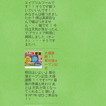
エイプリルフールで
す！！ そうです嘘つ
いていいんです！！
みなさんは嘘つきまし
たか？ 僕は真面目な
んで嘘はつきませ
ん・・・ 嘘です ！ 今
日は天気が良かったん
で アウトドア料理に
挑戦しました（ホン
ト） ・・・そうです
またパ...
大感謝
際！！
展示場オ
ープン記
念
明日はいよいよ 展示
場オープン記念 大感
謝際 ！！です!(^^)! 最
後の準備も終わり あ
とは 天気 が良くなっ
てくれること 願いま
す(#^.^#) ぜひご来店を
！！