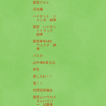
新型アルト
月光麺
ハイゼット ジ
ャンボ 納車
新型 ハイゼッ
トトラック
納車
新型車WAKE
ウェイク 納
車
パスタ
山中湖&富士山
伊豆
差し入れ！！
雪！！
代理店研修会
新型ムーヴカス
タムハイパ
ー 試乗車