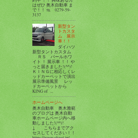
はぜひ 奥木自動車 ま
で！！ ℡ 0279-59-
3137
新型タン
トカスタ
ム 展示
車！！
ダイハツ
新型タントカスタム
ＲＳ パールホワ
イト ！ 展示車 ！！ や
っと届きました!(^^)!
ＫＩＮＧに相応しくレ
ッドカーペットで演出
展示準備風景 レッ
ドカーペットから
KING of ...
ホームページへ
奥木自動車 奥木雅範
のブログは 奥木自動
車ホームページ内へ移
動しました!(^^)!
↓ こちらまでアク
セスしてください！！
https://www.okugi.jp/