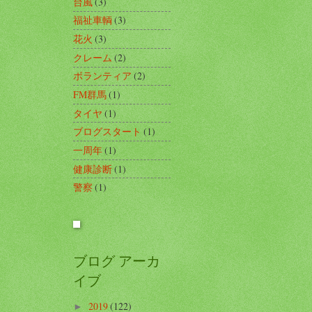
台風
(3)
福祉車輌
(3)
花火
(3)
クレーム
(2)
ボランティア
(2)
FM群馬
(1)
タイヤ
(1)
ブログスタート
(1)
一周年
(1)
健康診断
(1)
警察
(1)
ブログ アーカ
イブ
2019
(122)
►