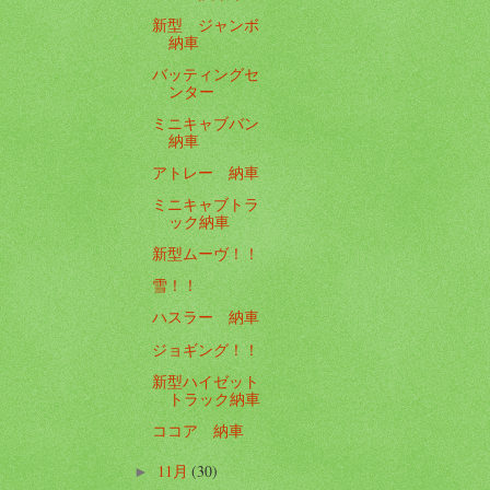
新型 ジャンボ
納車
バッティングセ
ンター
ミニキャブバン
納車
アトレー 納車
ミニキャブトラ
ック納車
新型ムーヴ！！
雪！！
ハスラー 納車
ジョギング！！
新型ハイゼット
トラック納車
ココア 納車
11月
(30)
►