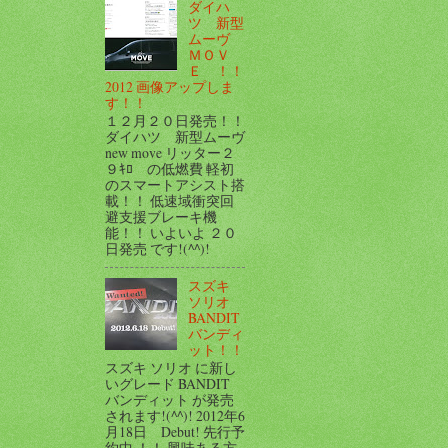
ダイハ
ツ 新型
ムーヴ
ＭＯＶ
Ｅ ！！
2012 画像アップしま
す！！
１２月２０日発売！！
ダイハツ 新型ムーヴ
new move リッター２
９ｷﾛ の低燃費 軽初
のスマートアシスト搭
載！！ 低速域衝突回
避支援ブレーキ機
能！！ いよいよ ２０
日発売 です!(^^)!
スズキ
ソリオ
BANDIT
バンディ
ット！！
スズキ ソリオ に新し
いグレード BANDIT
バンディット が発売
されます!(^^)! 2012年6
月18日 Debut! 先行予
約中 ！！ 興味ある方