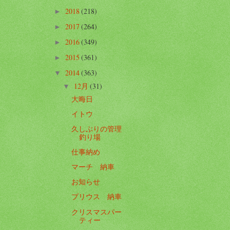
2018
(218)
►
2017
(264)
►
2016
(349)
►
2015
(361)
►
2014
(363)
▼
12月
(31)
▼
大晦日
イトウ
久しぶりの管理
釣り場
仕事納め
マーチ 納車
お知らせ
プリウス 納車
クリスマスパー
ティー