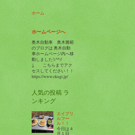
ホーム
ホームページへ
奥木自動車 奥木雅範
のブログは 奥木自動
車ホームページ内へ移
動しました!(^^)!
↓ こちらまでアク
セスしてください！！
https://www.okugi.jp/
人気の投稿 ラ
ンキング
エイプリ
ルフー
ル！！
今日は４
月１日