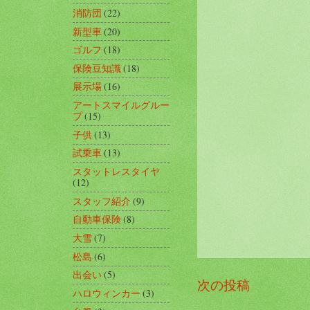
消防団
(22)
新型車
(20)
ゴルフ
(18)
保険豆知識
(18)
展示場
(16)
アートスマイルグルー
プ
(15)
子供
(13)
試乗車
(13)
スタットレスタイヤ
(12)
スタッフ紹介
(9)
自動車保険
(8)
大雪
(7)
松島
(6)
出会い
(5)
次の投稿
ハロウィンカー
(3)