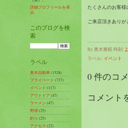
たくさんのお客様
詳細プロフィールを表
示
ご来店頂きありがとう
このブログを検
索
By
奥木雅範
時刻:
2
ラベル:
イベント
ラベル
奥木自動車
(1528)
0 件のコ
プライベート
(737)
イベント
(117)
コメント
アウトドア
(47)
ラーメン
(47)
野球
(25)
釣り
(25)
アクセス
(22)