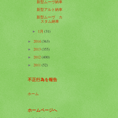
新型ムーヴ納車
新型アルト納車
新型ムーヴ カ
スタム納車
1月
(31)
►
2014
(363)
►
2013
(355)
►
2012
(400)
►
2011
(52)
►
不正行為を報告
ホーム
ホームページへ