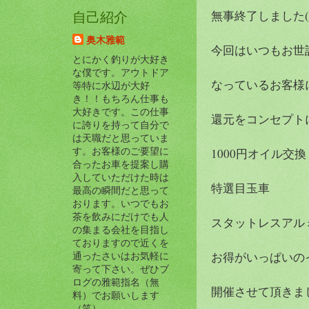
無事終了しました(^-
自己紹介
奥木雅範
今回はいつもお世
とにかく釣りが大好き
な僕です。アウトドア
なっているお客様
等特に水辺が大好
き！！もちろん仕事も
大好きです。この仕事
還元をコンセプト
に誇りを持って自分で
は天職だと思っていま
す。お客様のご要望に
1000円オイル交換
合ったお車を提案し購
入していただけた時は
特選目玉車
最高の瞬間だと思って
おります。いつでもお
茶を飲みにだけでも人
スタットレスアル
の集まる会社を目指し
ておりますので近くを
お得がいっぱいの
通ったさいはお気軽に
寄って下さい。ぜひブ
ログの雅範指名（無
開催させて頂きま
料）でお願いします
（笑）。