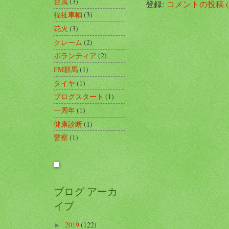
台風
(3)
登録:
コメントの投稿 (A
福祉車輌
(3)
花火
(3)
クレーム
(2)
ボランティア
(2)
FM群馬
(1)
タイヤ
(1)
ブログスタート
(1)
一周年
(1)
健康診断
(1)
警察
(1)
ブログ アーカ
イブ
2019
(122)
►