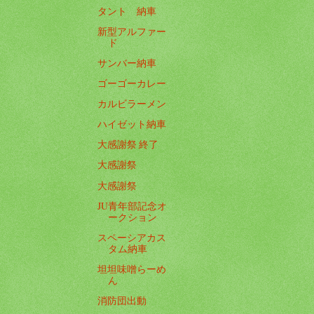
タント 納車
新型アルファー
ド
サンバー納車
ゴーゴーカレー
カルビラーメン
ハイゼット納車
大感謝祭 終了
大感謝祭
大感謝祭
JU青年部記念オ
ークション
スペーシアカス
タム納車
坦坦味噌らーめ
ん
消防団出動