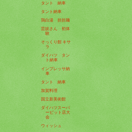
タント 納車
タント納車
鶏白湯 担担麺
芸妓さん 初体
験
そっくり館 キサ
ラ
ダイハツ タン
ト納車
インプレッサ納
車
タント 納車
加賀料理
国立新美術館
ダイハツスーパ
ーピット店大
会
ウィッシュ