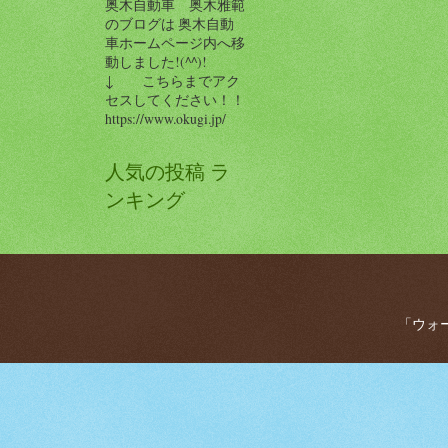
奥木自動車 奥木雅範
のブログは 奥木自動
車ホームページ内へ移
動しました!(^^)!
↓ こちらまでアク
セスしてください！！
https://www.okugi.jp/
人気の投稿 ラ
ンキング
「ウォー