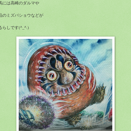
馬には高崎のダルマや
品のミズバショウなどが
らしです(^_^.)