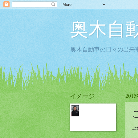
奥木自
奥木自動車の日々の出来事
イメージ
201
ご