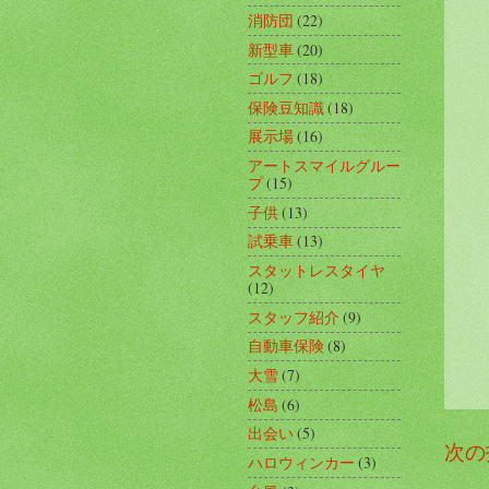
消防団
(22)
新型車
(20)
ゴルフ
(18)
保険豆知識
(18)
展示場
(16)
アートスマイルグルー
プ
(15)
子供
(13)
試乗車
(13)
スタットレスタイヤ
(12)
スタッフ紹介
(9)
自動車保険
(8)
大雪
(7)
松島
(6)
出会い
(5)
次の
ハロウィンカー
(3)