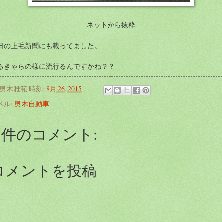
ネットから抜粋
日の上毛新聞にも載ってました。
るきゃらの様に流行るんですかね？？
奥木雅範
時刻:
8月 26, 2015
ベル:
奥木自動車
0 件のコメント:
コメントを投稿