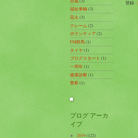
台風
(3)
登録:
福祉車輌
(3)
花火
(3)
クレーム
(2)
ボランティア
(2)
FM群馬
(1)
タイヤ
(1)
ブログスタート
(1)
一周年
(1)
健康診断
(1)
警察
(1)
ブログ アーカ
イブ
2019
(122)
►