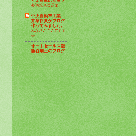
＜栗原薫の部屋＞
参議院議員選挙
中央自動車工業
井草裕貴がブログ
作ってみました。
みなさんこんにちわ
☆
オートセールス龍
熊谷剛士のブログ