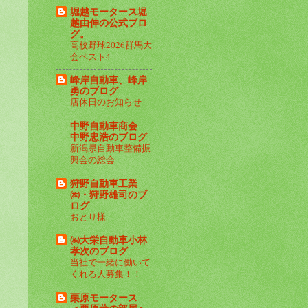
堀越モータース堀
越由伸の公式ブロ
グ。
高校野球2026群馬大
会ベスト4
峰岸自動車、峰岸
勇のブログ
店休日のお知らせ
中野自動車商会
中野忠浩のブログ
新潟県自動車整備振
興会の総会
狩野自動車工業
㈱・狩野雄司のブ
ログ
おとり様
㈱大栄自動車小林
孝次のブログ
当社で一緒に働いて
くれる人募集！！
栗原モータース