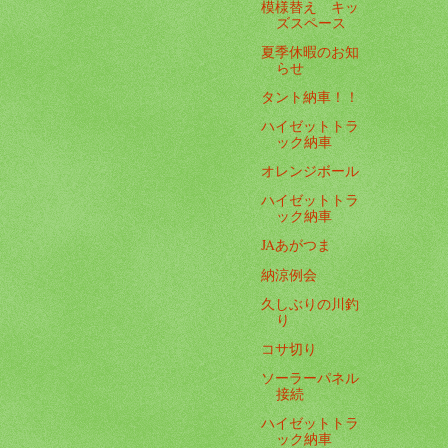
模様替え キッ
ズスペース
夏季休暇のお知
らせ
タント納車！！
ハイゼットトラ
ック納車
オレンジボール
ハイゼットトラ
ック納車
JAあがつま
納涼例会
久しぶりの川釣
り
コサ切り
ソーラーパネル
接続
ハイゼットトラ
ック納車