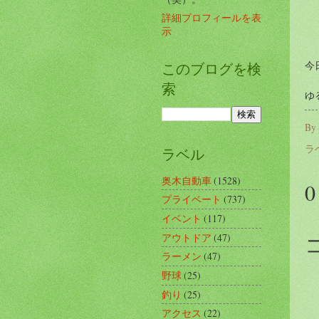
詳細プロフィールを表
示
今
このブログを検
索
ゆ
By
ラ
ラベル
奥木自動車
(1528)
プライベート
(737)
イベント
(117)
アウトドア
(47)
ラーメン
(47)
野球
(25)
釣り
(25)
アクセス
(22)