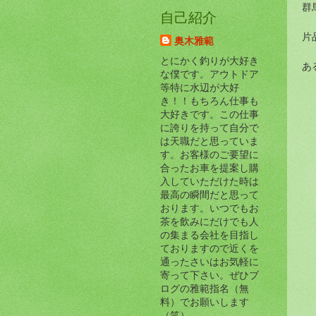
群
自己紹介
片
奥木雅範
とにかく釣りが大好き
ある
な僕です。アウトドア
等特に水辺が大好
き！！もちろん仕事も
大好きです。この仕事
に誇りを持って自分で
は天職だと思っていま
す。お客様のご要望に
合ったお車を提案し購
入していただけた時は
最高の瞬間だと思って
おります。いつでもお
茶を飲みにだけでも人
の集まる会社を目指し
ておりますので近くを
通ったさいはお気軽に
寄って下さい。ぜひブ
ログの雅範指名（無
料）でお願いします
（笑）。