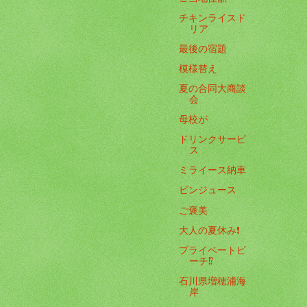
チキンライスド
リア
最後の宿題
模様替え
夏の合同大商談
会
母校が
ドリンクサービ
ス
ミライース納車
ビンジュース
ご褒美
大人の夏休み❗️
プライベートビ
ーチ⁉️
石川県増穂浦海
岸