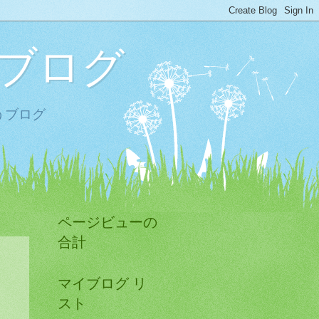
ブログ
うブログ
ページビューの
合計
マイブログ リ
スト