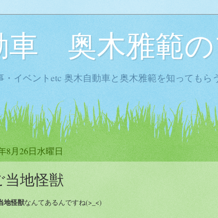
動車 奥木雅範の
・イベントetc 奥木自動車と奥木雅範を知ってもら
5年8月26日水曜日
ご当地怪獣
当地怪獣
なんてあるんですね(>_<)