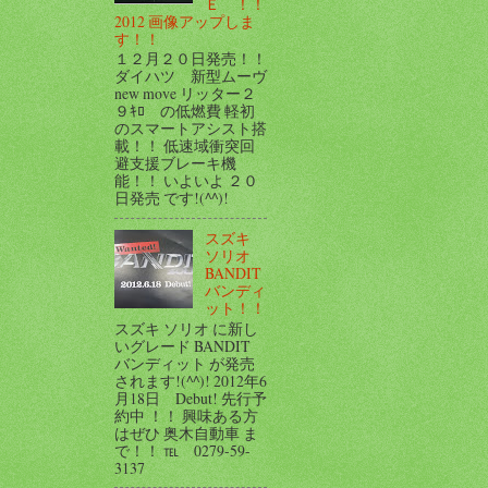
Ｅ ！！
2012 画像アップしま
す！！
１２月２０日発売！！
ダイハツ 新型ムーヴ
new move リッター２
９ｷﾛ の低燃費 軽初
のスマートアシスト搭
載！！ 低速域衝突回
避支援ブレーキ機
能！！ いよいよ ２０
日発売 です!(^^)!
スズキ
ソリオ
BANDIT
バンディ
ット！！
スズキ ソリオ に新し
いグレード BANDIT
バンディット が発売
されます!(^^)! 2012年6
月18日 Debut! 先行予
約中 ！！ 興味ある方
はぜひ 奥木自動車 ま
で！！ ℡ 0279-59-
3137