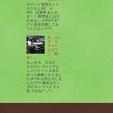
ダイハツ 新型タント
カスタム RS ４
WD 試乗車 ありま
す！！ 降雪地 には欠
かせない ４WDです!
(^^)! 是非試乗してみ
てください!(^^)!
祝 ホン
ダ Ｎ
ＯＮＥ
エヌワ
ン 納
車！！
ホンダ Ｎ ＯＮＥ
エヌワン プレミアム
Ｌパッケージ ４ＷＤ
やっと納車になりまし
た(#^.^#) お待たせしま
した!(^^)! 最近はホン
ダの Ｎシリーズ 大人
気 ですね(*^_^*)