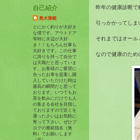
昨年の健康診断で
自己紹介
奥木雅範
引っかかってしまい
とにかく釣りが大好き
な僕です。アウトドア
それまではオール
等特に水辺が大好
き！！もちろん仕事も
大好きです。この仕事
なので健康のため
に誇りを持って自分で
は天職だと思っていま
す。お客様のご要望に
合ったお車を提案し購
入していただけた時は
最高の瞬間だと思って
おります。いつでもお
茶を飲みにだけでも人
の集まる会社を目指し
ておりますので近くを
通ったさいはお気軽に
寄って下さい。ぜひブ
ログの雅範指名（無
料）でお願いします
（笑）。