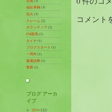
0 件のコ
台風
(3)
福祉車輌
(3)
花火
(3)
コメント
クレーム
(2)
ボランティア
(2)
FM群馬
(1)
タイヤ
(1)
ブログスタート
(1)
一周年
(1)
健康診断
(1)
警察
(1)
ブログ アーカ
イブ
2019
(122)
►