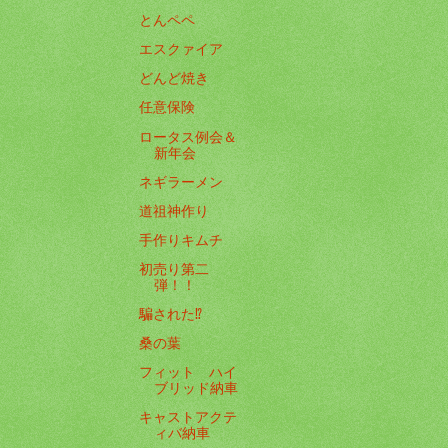
とんペペ
エスクァイア
どんど焼き
任意保険
ロータス例会＆
新年会
ネギラーメン
道祖神作り
手作りキムチ
初売り第二
弾！！
騙された⁉️
桑の葉
フィット ハイ
ブリッド納車
キャストアクテ
ィバ納車