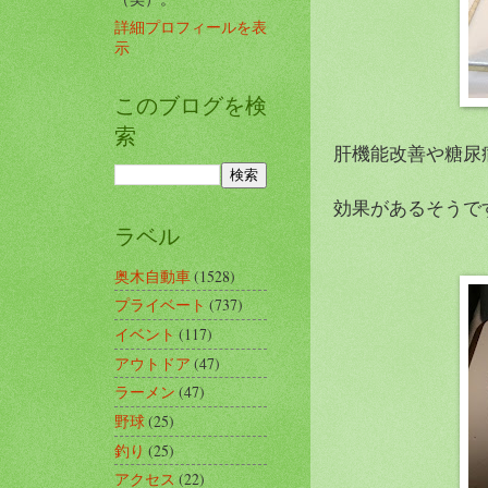
詳細プロフィールを表
示
このブログを検
索
肝機能改善や糖尿
効果があるそうで
ラベル
奥木自動車
(1528)
プライベート
(737)
イベント
(117)
アウトドア
(47)
ラーメン
(47)
野球
(25)
釣り
(25)
アクセス
(22)