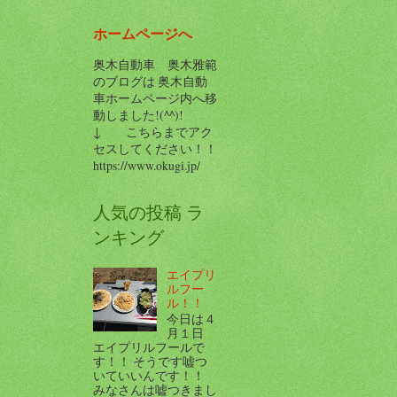
ホームページへ
奥木自動車 奥木雅範
のブログは 奥木自動
車ホームページ内へ移
動しました!(^^)!
↓ こちらまでアク
セスしてください！！
https://www.okugi.jp/
人気の投稿 ラ
ンキング
エイプリ
ルフー
ル！！
今日は４
月１日
エイプリルフールで
す！！ そうです嘘つ
いていいんです！！
みなさんは嘘つきまし