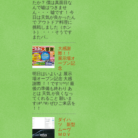
たか？ 僕は真面目な
んで嘘はつきませ
ん・・・ 嘘です ！ 今
日は天気が良かったん
で アウトドア料理に
挑戦しました（ホン
ト） ・・・そうです
またパ...
大感謝
際！！
展示場オ
ープン記
念
明日はいよいよ 展示
場オープン記念 大感
謝際 ！！です!(^^)! 最
後の準備も終わり あ
とは 天気 が良くなっ
てくれること 願いま
す(#^.^#) ぜひご来店を
！！
ダイハ
ツ 新型
ムーヴ
ＭＯＶ