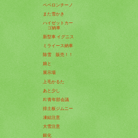
ペペロンチーノ
また雪かき
ハイゼットカー
ゴ納車
新型車 イグニス
ミライース納車
除雪 販売！！
娘と
展示場
上毛かるた
あと少し
JU青年部会議
排土板ジムニー
凍結注意
大雪注意
銀化