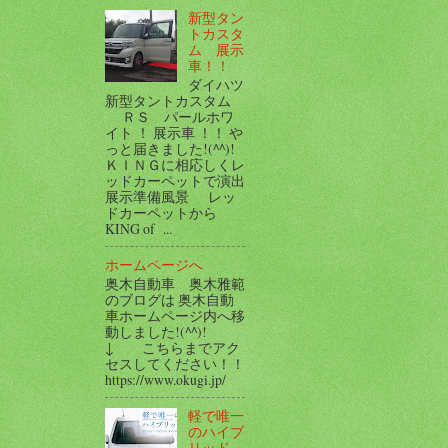
新型タン
トカスタ
ム 展示
車！！
ダイハツ
新型タントカスタム
ＲＳ パールホワ
イト ！ 展示車 ！！ や
っと届きました!(^^)!
ＫＩＮＧに相応しくレ
ッドカーペットで演出
展示準備風景 レッ
ドカーペットから
KING of ...
ホームページへ
奥木自動車 奥木雅範
のブログは 奥木自動
車ホームページ内へ移
動しました!(^^)!
↓ こちらまでアク
セスしてください！！
https://www.okugi.jp/
軽で唯一
のハイブ
リッド