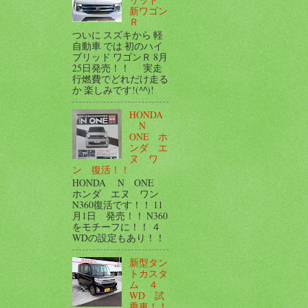
新ワゴン
Ｒ
ついに スズキから 軽
自動車 では 初のハイ
ブリッド ワゴンＲ 8月
25日発売！！ 実走
行燃費でどれだけ走る
か 楽しみです!(^^)!
HONDA
N
ONE ホ
ンダ エ
ヌ ワ
ン 復活！！
HONDA N ONE
ホンダ エヌ ワン
N360復活です！！ 11
月1日 発売！！ N360
をモチーフに！！ ４
WDの設定もあり！！
新型タン
トカスタ
ム ４
WD 試
乗車！！