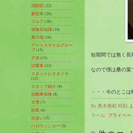
消防団
(22)
新型車
(20)
ゴルフ
(18)
保険豆知識
(18)
展示場
(16)
アートスマイルグルー
プ
(15)
短期間では無く長
子供
(13)
試乗車
(13)
なので僕は桑の葉で
スタットレスタイヤ
(12)
スタッフ紹介
(9)
・・・今のとこは晩
自動車保険
(8)
大雪
(7)
By
奥木雅範
時刻:
1
松島
(6)
ラベル:
プライベー
出会い
(5)
ハロウィンカー
(3)