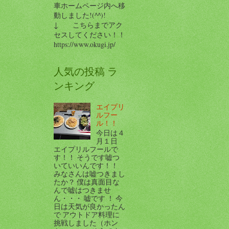
車ホームページ内へ移
動しました!(^^)!
↓ こちらまでアク
セスしてください！！
https://www.okugi.jp/
人気の投稿 ラ
ンキング
エイプリ
ルフー
ル！！
今日は４
月１日
エイプリルフールで
す！！ そうです嘘つ
いていいんです！！
みなさんは嘘つきまし
たか？ 僕は真面目な
んで嘘はつきませ
ん・・・ 嘘です ！ 今
日は天気が良かったん
で アウトドア料理に
挑戦しました（ホン