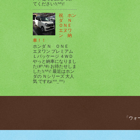
てください!(^^)!
祝 ホン
ダ Ｎ
ＯＮＥ
エヌワ
ン 納
車！！
ホンダ Ｎ ＯＮＥ
エヌワン プレミアム
Ｌパッケージ ４ＷＤ
やっと納車になりまし
た(#^.^#) お待たせしま
した!(^^)! 最近はホン
ダの Ｎシリーズ 大人
気 ですね(*^_^*)
「ウォー