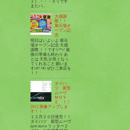
ト） ・・・そうです
またパ...
大感謝
際！！
展示場オ
ープン記
念
明日はいよいよ 展示
場オープン記念 大感
謝際 ！！です!(^^)! 最
後の準備も終わり あ
とは 天気 が良くなっ
てくれること 願いま
す(#^.^#) ぜひご来店を
！！
ダイハ
ツ 新型
ムーヴ
ＭＯＶ
Ｅ ！！
2012 画像アップしま
す！！
１２月２０日発売！！
ダイハツ 新型ムーヴ
new move リッター２