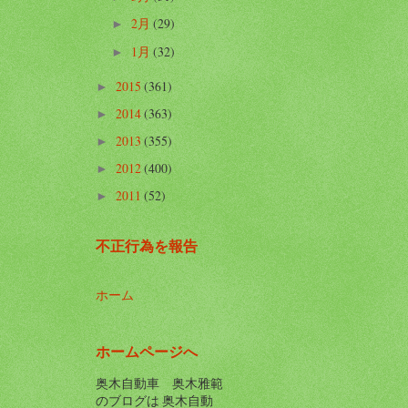
2月
(29)
►
1月
(32)
►
2015
(361)
►
2014
(363)
►
2013
(355)
►
2012
(400)
►
2011
(52)
►
不正行為を報告
ホーム
ホームページへ
奥木自動車 奥木雅範
のブログは 奥木自動