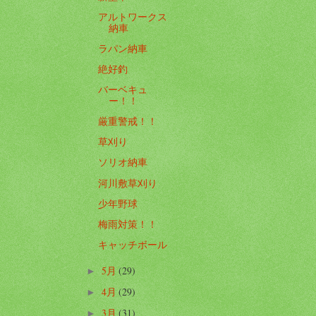
アルトワークス
納車
ラパン納車
絶好釣
バーベキュ
ー！！
厳重警戒！！
草刈り
ソリオ納車
河川敷草刈り
少年野球
梅雨対策！！
キャッチボール
5月
(29)
►
4月
(29)
►
3月
(31)
►