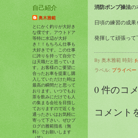
消防ポンプ操法
の
自己紹介
奥木雅範
日頃の練習の成果
とにかく釣りが大好き
な僕です。アウトドア
発揮して頑張って
等特に水辺が大好
き！！もちろん仕事も
大好きです。この仕事
に誇りを持って自分で
By
奥木雅範
時刻:
6
は天職だと思っていま
す。お客様のご要望に
ラベル:
プライベー
合ったお車を提案し購
入していただけた時は
最高の瞬間だと思って
0 件のコ
おります。いつでもお
茶を飲みにだけでも人
の集まる会社を目指し
ておりますので近くを
コメント
通ったさいはお気軽に
寄って下さい。ぜひブ
ログの雅範指名（無
料）でお願いします
（笑）。