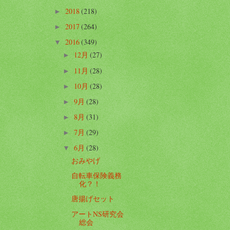
2018
(218)
►
2017
(264)
►
2016
(349)
▼
12月
(27)
►
11月
(28)
►
10月
(28)
►
9月
(28)
►
8月
(31)
►
7月
(29)
►
6月
(28)
▼
おみやげ
自転車保険義務
化？！
唐揚げセット
アートNS研究会
総会