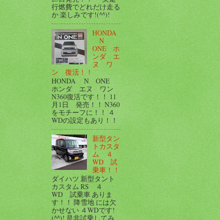
行燃費でどれだけ走る
か 楽しみです!(^^)!
HONDA
N
ONE ホ
ンダ エ
ヌ ワ
ン 復活！！
HONDA N ONE
ホンダ エヌ ワン
N360復活です！！ 11
月1日 発売！！ N360
をモチーフに！！ ４
WDの設定もあり！！
新型タン
トカスタ
ム ４
WD 試
乗車！！
ダイハツ 新型タント
カスタム RS ４
WD 試乗車 ありま
す！！ 降雪地 には欠
かせない ４WDです!
(^^)! 是非試乗してみ