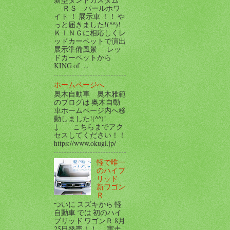
ＲＳ パールホワ
イト ！ 展示車 ！！ や
っと届きました!(^^)!
ＫＩＮＧに相応しくレ
ッドカーペットで演出
展示準備風景 レッ
ドカーペットから
KING of ...
ホームページへ
奥木自動車 奥木雅範
のブログは 奥木自動
車ホームページ内へ移
動しました!(^^)!
↓ こちらまでアク
セスしてください！！
https://www.okugi.jp/
軽で唯一
のハイブ
リッド
新ワゴン
Ｒ
ついに スズキから 軽
自動車 では 初のハイ
ブリッド ワゴンＲ 8月
25日発売！！ 実走