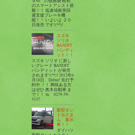
９ｷﾛ の低燃費 軽初
のスマートアシスト搭
載！！ 低速域衝突回
避支援ブレーキ機
能！！ いよいよ ２０
日発売 です!(^^)!
スズキ
ソリオ
BANDIT
バンディ
ット！！
スズキ ソリオ に新し
いグレード BANDIT
バンディット が発売
されます!(^^)! 2012年6
月18日 Debut! 先行予
約中 ！！ 興味ある方
はぜひ 奥木自動車 ま
で！！ ℡ 0279-59-
3137
新型タン
トカスタ
ム 展示
車！！
ダイハツ
新型タントカスタム