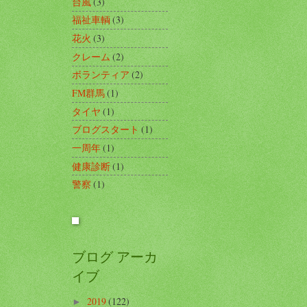
台風
(3)
福祉車輌
(3)
花火
(3)
クレーム
(2)
ボランティア
(2)
FM群馬
(1)
タイヤ
(1)
ブログスタート
(1)
一周年
(1)
健康診断
(1)
警察
(1)
ブログ アーカ
イブ
2019
(122)
►