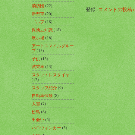
消防団
(22)
登録:
コメントの投稿 (A
新型車
(20)
ゴルフ
(18)
保険豆知識
(18)
展示場
(16)
アートスマイルグルー
プ
(15)
子供
(13)
試乗車
(13)
スタットレスタイヤ
(12)
スタッフ紹介
(9)
自動車保険
(8)
大雪
(7)
松島
(6)
出会い
(5)
ハロウィンカー
(3)