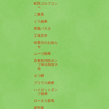
町民ゴルフコン
ペ
ご褒美
ミラ納車
和風パスタ
工場見学
休業日のお知ら
せ
ムーヴ納車
吾妻郡消防ポン
プ操法競技大
会
もつ鍋
プリウス納車
ハイゼットダン
プ納車
ロータス群馬
新型車