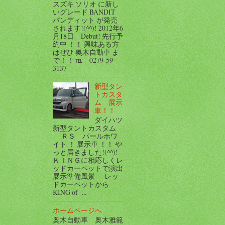
スズキ ソリオ に新し
いグレード BANDIT
バンディット が発売
されます!(^^)! 2012年6
月18日 Debut! 先行予
約中 ！！ 興味ある方
はぜひ 奥木自動車 ま
で！！ ℡ 0279-59-
3137
新型タン
トカスタ
ム 展示
車！！
ダイハツ
新型タントカスタム
ＲＳ パールホワ
イト ！ 展示車 ！！ や
っと届きました!(^^)!
ＫＩＮＧに相応しくレ
ッドカーペットで演出
展示準備風景 レッ
ドカーペットから
KING of ...
ホームページへ
奥木自動車 奥木雅範