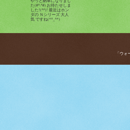
やっと納車になりまし
た(#^.^#) お待たせしま
した!(^^)! 最近はホン
ダの Ｎシリーズ 大人
気 ですね(*^_^*)
「ウォー