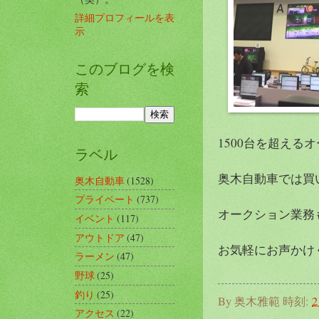
詳細プロフィールを表
示
このブログを検
索
1500台を超える
ラベル
奥木自動車では買
奥木自動車
(1528)
プライベート
(737)
オークション業務
イベント
(117)
アウトドア
(47)
お気軽にお声かけく
ラーメン
(47)
野球
(25)
釣り
(25)
By
奥木雅範
時刻:
2
アクセス
(22)