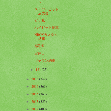
ン
スーパーピット
店大会
ピザ風
ハイゼット納車
NBOXカスタム
納車
感謝祭
定休日
ギャラン納車
1月
(25)
►
2016
(349)
►
2015
(361)
►
2014
(363)
►
2013
(355)
►
2012
(400)
►