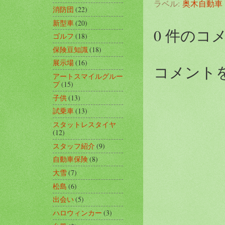
ラベル:
奥木自動車
消防団
(22)
新型車
(20)
0 件のコ
ゴルフ
(18)
保険豆知識
(18)
展示場
(16)
コメント
アートスマイルグルー
プ
(15)
子供
(13)
試乗車
(13)
スタットレスタイヤ
(12)
スタッフ紹介
(9)
自動車保険
(8)
大雪
(7)
松島
(6)
出会い
(5)
ハロウィンカー
(3)