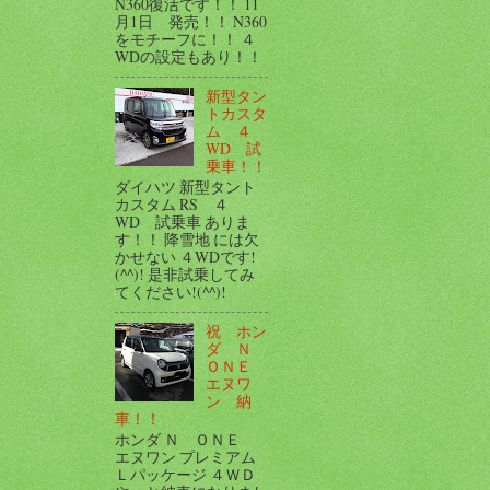
N360復活です！！ 11
月1日 発売！！ N360
をモチーフに！！ ４
WDの設定もあり！！
新型タン
トカスタ
ム ４
WD 試
乗車！！
ダイハツ 新型タント
カスタム RS ４
WD 試乗車 ありま
す！！ 降雪地 には欠
かせない ４WDです!
(^^)! 是非試乗してみ
てください!(^^)!
祝 ホン
ダ Ｎ
ＯＮＥ
エヌワ
ン 納
車！！
ホンダ Ｎ ＯＮＥ
エヌワン プレミアム
Ｌパッケージ ４ＷＤ