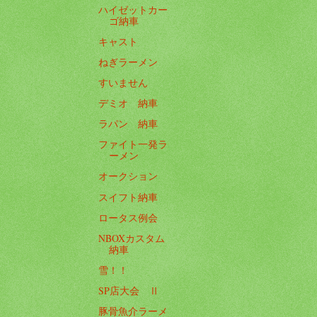
ハイゼットカー
ゴ納車
キャスト
ねぎラーメン
すいません
デミオ 納車
ラパン 納車
ファイト一発ラ
ーメン
オークション
スイフト納車
ロータス例会
NBOXカスタム
納車
雪！！
SP店大会 Ⅱ
豚骨魚介ラーメ