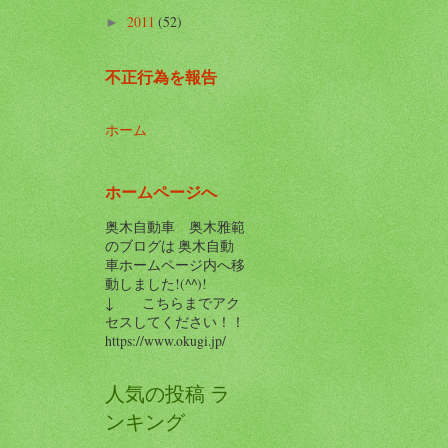
2011
(52)
►
不正行為を報告
ホーム
ホームページへ
奥木自動車 奥木雅範
のブログは 奥木自動
車ホームページ内へ移
動しました!(^^)!
↓ こちらまでアク
セスしてください！！
https://www.okugi.jp/
人気の投稿 ラ
ンキング