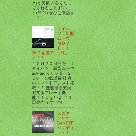
とは 天気 が良くなっ
てくれること 願いま
す(#^.^#) ぜひご来店を
！！
ダイハ
ツ 新型
ムーヴ
ＭＯＶ
Ｅ ！！
2012 画像アップしま
す！！
１２月２０日発売！！
ダイハツ 新型ムーヴ
new move リッター２
９ｷﾛ の低燃費 軽初
のスマートアシスト搭
載！！ 低速域衝突回
避支援ブレーキ機
能！！ いよいよ ２０
日発売 です!(^^)!
スズキ
ソリオ
BANDIT
バンディ
ット！！