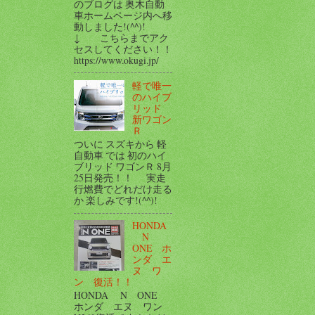
のブログは 奥木自動
車ホームページ内へ移
動しました!(^^)!
↓ こちらまでアク
セスしてください！！
https://www.okugi.jp/
軽で唯一
のハイブ
リッド
新ワゴン
Ｒ
ついに スズキから 軽
自動車 では 初のハイ
ブリッド ワゴンＲ 8月
25日発売！！ 実走
行燃費でどれだけ走る
か 楽しみです!(^^)!
HONDA
N
ONE ホ
ンダ エ
ヌ ワ
ン 復活！！
HONDA N ONE
ホンダ エヌ ワン