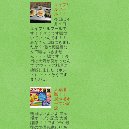
エイプリ
ルフー
ル！！
今日は４
月１日
エイプリルフールで
す！！ そうです嘘つ
いていいんです！！
みなさんは嘘つきまし
たか？ 僕は真面目な
んで嘘はつきませ
ん・・・ 嘘です ！ 今
日は天気が良かったん
で アウトドア料理に
挑戦しました（ホン
ト） ・・・そうです
またパ...
大感謝
際！！
展示場オ
ープン記
念
明日はいよいよ 展示
場オープン記念 大感
謝際 ！！です!(^^)! 最
後の準備も終わり あ