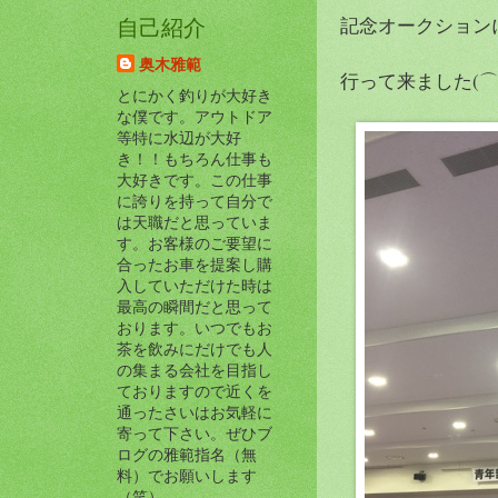
記念オークション
自己紹介
奥木雅範
行って来ました(⌒
とにかく釣りが大好き
な僕です。アウトドア
等特に水辺が大好
き！！もちろん仕事も
大好きです。この仕事
に誇りを持って自分で
は天職だと思っていま
す。お客様のご要望に
合ったお車を提案し購
入していただけた時は
最高の瞬間だと思って
おります。いつでもお
茶を飲みにだけでも人
の集まる会社を目指し
ておりますので近くを
通ったさいはお気軽に
寄って下さい。ぜひブ
ログの雅範指名（無
料）でお願いします
（笑）。