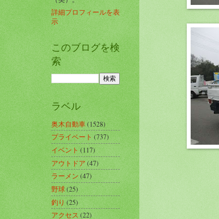
詳細プロフィールを表
示
このブログを検
索
ラベル
奥木自動車
(1528)
プライベート
(737)
イベント
(117)
アウトドア
(47)
ラーメン
(47)
野球
(25)
釣り
(25)
アクセス
(22)