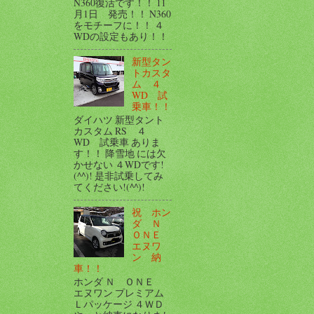
N360復活です！！ 11
月1日 発売！！ N360
をモチーフに！！ ４
WDの設定もあり！！
新型タン
トカスタ
ム ４
WD 試
乗車！！
ダイハツ 新型タント
カスタム RS ４
WD 試乗車 ありま
す！！ 降雪地 には欠
かせない ４WDです!
(^^)! 是非試乗してみ
てください!(^^)!
祝 ホン
ダ Ｎ
ＯＮＥ
エヌワ
ン 納
車！！
ホンダ Ｎ ＯＮＥ
エヌワン プレミアム
Ｌパッケージ ４ＷＤ