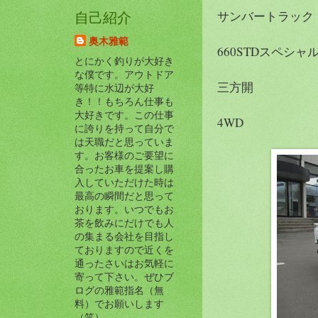
サンバートラック
自己紹介
奥木雅範
660STDスペシャ
とにかく釣りが大好き
な僕です。アウトドア
三方開
等特に水辺が大好
き！！もちろん仕事も
大好きです。この仕事
4WD
に誇りを持って自分で
は天職だと思っていま
す。お客様のご要望に
合ったお車を提案し購
入していただけた時は
最高の瞬間だと思って
おります。いつでもお
茶を飲みにだけでも人
の集まる会社を目指し
ておりますので近くを
通ったさいはお気軽に
寄って下さい。ぜひブ
ログの雅範指名（無
料）でお願いします
（笑）。