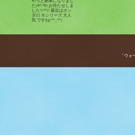
やっと納車になりまし
た(#^.^#) お待たせしま
した!(^^)! 最近はホン
ダの Ｎシリーズ 大人
気 ですね(*^_^*)
「ウォー