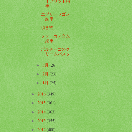
イブリッド納
車
エブリーワゴン
納車
頂き物
タントカスタム
納車
ポルチーニのク
リームパスタ
3月
(26)
►
2月
(23)
►
1月
(25)
►
2016
(349)
►
2015
(361)
►
2014
(363)
►
2013
(355)
►
2012
(400)
►