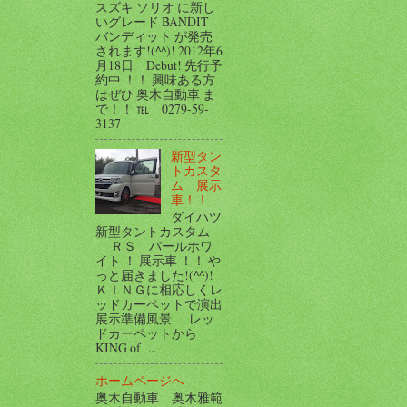
スズキ ソリオ に新し
いグレード BANDIT
バンディット が発売
されます!(^^)! 2012年6
月18日 Debut! 先行予
約中 ！！ 興味ある方
はぜひ 奥木自動車 ま
で！！ ℡ 0279-59-
3137
新型タン
トカスタ
ム 展示
車！！
ダイハツ
新型タントカスタム
ＲＳ パールホワ
イト ！ 展示車 ！！ や
っと届きました!(^^)!
ＫＩＮＧに相応しくレ
ッドカーペットで演出
展示準備風景 レッ
ドカーペットから
KING of ...
ホームページへ
奥木自動車 奥木雅範