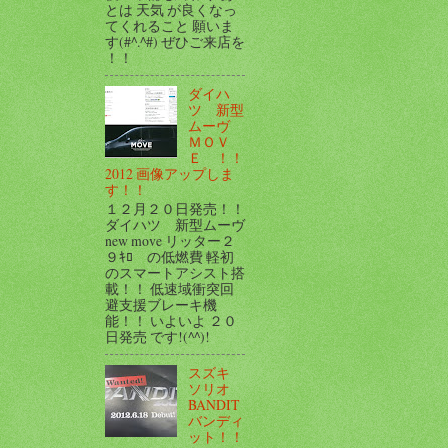
とは 天気 が良くなっ
てくれること 願いま
す(#^.^#) ぜひご来店を
！！
ダイハ
ツ 新型
ムーヴ
ＭＯＶ
Ｅ ！！
2012 画像アップしま
す！！
１２月２０日発売！！
ダイハツ 新型ムーヴ
new move リッター２
９ｷﾛ の低燃費 軽初
のスマートアシスト搭
載！！ 低速域衝突回
避支援ブレーキ機
能！！ いよいよ ２０
日発売 です!(^^)!
スズキ
ソリオ
BANDIT
バンディ
ット！！