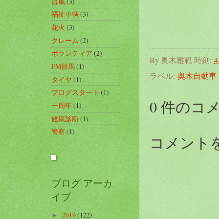
台風
(3)
福祉車輌
(3)
花火
(3)
クレーム
(2)
ボランティア
(2)
By
奥木雅範
時刻:
4
FM群馬
(1)
ラベル:
奥木自動車
タイヤ
(1)
ブログスタート
(1)
0 件のコ
一周年
(1)
健康診断
(1)
警察
(1)
コメント
ブログ アーカ
イブ
2019
(122)
►