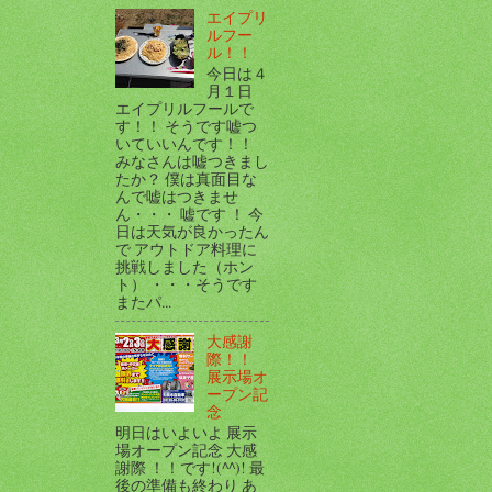
エイプリ
ルフー
ル！！
今日は４
月１日
エイプリルフールで
す！！ そうです嘘つ
いていいんです！！
みなさんは嘘つきまし
たか？ 僕は真面目な
んで嘘はつきませ
ん・・・ 嘘です ！ 今
日は天気が良かったん
で アウトドア料理に
挑戦しました（ホン
ト） ・・・そうです
またパ...
大感謝
際！！
展示場オ
ープン記
念
明日はいよいよ 展示
場オープン記念 大感
謝際 ！！です!(^^)! 最
後の準備も終わり あ