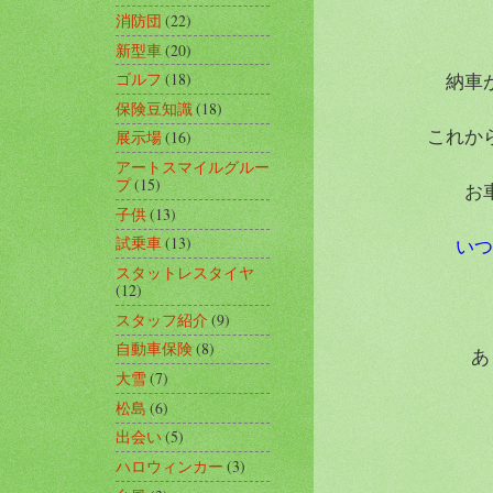
消防団
(22)
新型車
(20)
納車
ゴルフ
(18)
保険豆知識
(18)
これか
展示場
(16)
アートスマイルグルー
プ
(15)
お
子供
(13)
試乗車
(13)
いつ
スタットレスタイヤ
(12)
スタッフ紹介
(9)
自動車保険
(8)
あ
大雪
(7)
松島
(6)
出会い
(5)
ハロウィンカー
(3)