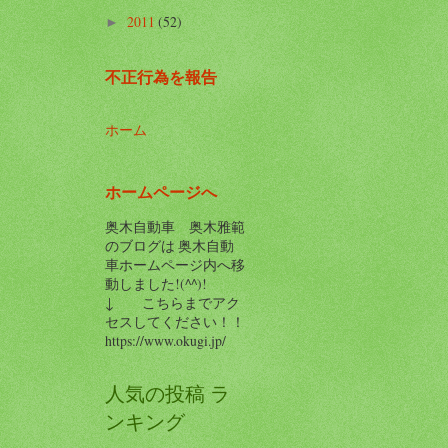
2011
(52)
►
不正行為を報告
ホーム
ホームページへ
奥木自動車 奥木雅範
のブログは 奥木自動
車ホームページ内へ移
動しました!(^^)!
↓ こちらまでアク
セスしてください！！
https://www.okugi.jp/
人気の投稿 ラ
ンキング