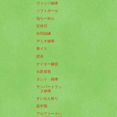
ヴィッツ納車
ソフトボール
塩らーめん
定休日
合同訓練
デミオ納車
車イス
総会
ナイター練習
火防巡視
タント 納車
サンバートラッ
ク納車
すいせん祭り
新学期
アルファードハ