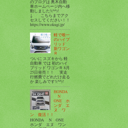
のブログは 奥木自動
車ホームページ内へ移
動しました!(^^)!
↓ こちらまでアク
セスしてください！！
https://www.okugi.jp/
軽で唯一
のハイブ
リッド
新ワゴン
Ｒ
ついに スズキから 軽
自動車 では 初のハイ
ブリッド ワゴンＲ 8月
25日発売！！ 実走
行燃費でどれだけ走る
か 楽しみです!(^^)!
HONDA
N
ONE ホ
ンダ エ
ヌ ワ
ン 復活！！
HONDA N ONE
ホンダ エヌ ワン