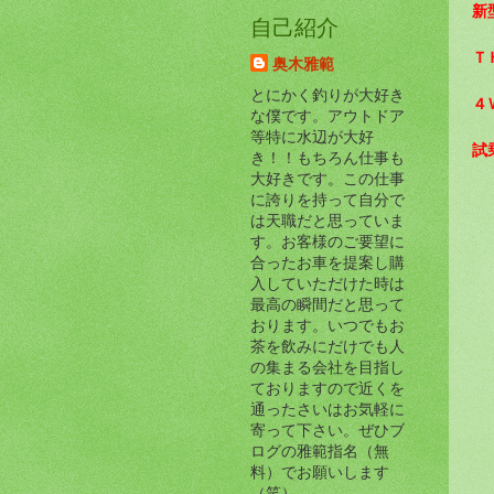
新
自己紹介
Ｔ
奥木雅範
とにかく釣りが大好き
４
な僕です。アウトドア
等特に水辺が大好
試
き！！もちろん仕事も
大好きです。この仕事
に誇りを持って自分で
は天職だと思っていま
す。お客様のご要望に
合ったお車を提案し購
入していただけた時は
最高の瞬間だと思って
おります。いつでもお
茶を飲みにだけでも人
の集まる会社を目指し
ておりますので近くを
通ったさいはお気軽に
寄って下さい。ぜひブ
ログの雅範指名（無
料）でお願いします
（笑）。