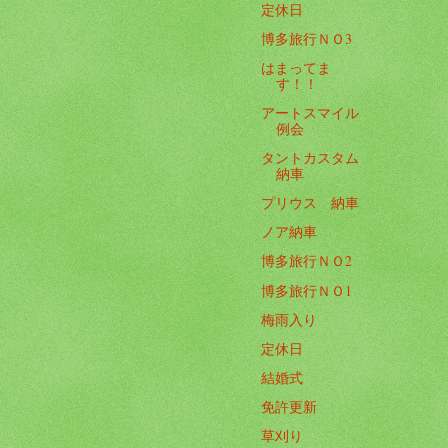
定休日
博多旅行ＮＯ3
はまってま
す！！
アートスマイル
例会
タントカスタム
納車
プリウス 納車
ノア納車
博多旅行ＮＯ2
博多旅行ＮＯ1
梅雨入り
定休日
結婚式
免許更新
草刈り