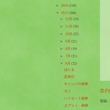
2018
(218)
►
2017
(264)
▼
12月
(19)
►
11月
(20)
►
10月
(22)
►
9月
(21)
►
8月
(19)
►
7月
(21)
►
6月
(22)
▼
ほたる
定休日
キャンバス納車
次の
カニ
ハイゼット納車
登録:
エブリィ 納車