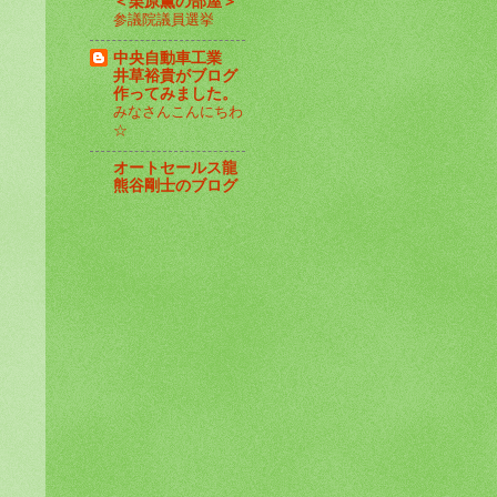
＜栗原薫の部屋＞
参議院議員選挙
中央自動車工業
井草裕貴がブログ
作ってみました。
みなさんこんにちわ
☆
オートセールス龍
熊谷剛士のブログ