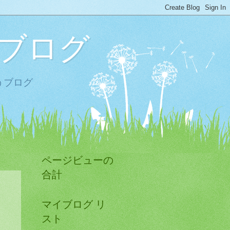
ブログ
うブログ
ページビューの
合計
マイブログ リ
スト