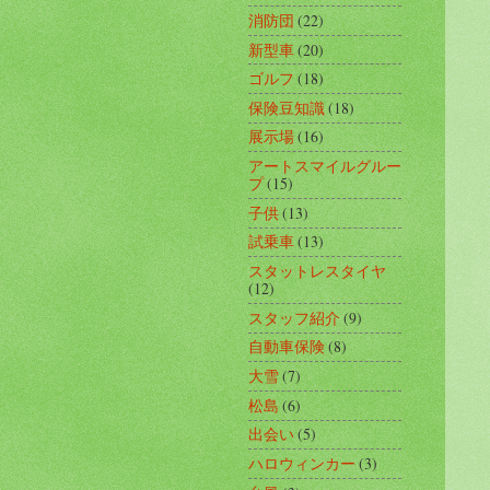
消防団
(22)
新型車
(20)
ゴルフ
(18)
保険豆知識
(18)
展示場
(16)
アートスマイルグルー
プ
(15)
子供
(13)
試乗車
(13)
スタットレスタイヤ
(12)
スタッフ紹介
(9)
自動車保険
(8)
大雪
(7)
松島
(6)
出会い
(5)
ハロウィンカー
(3)