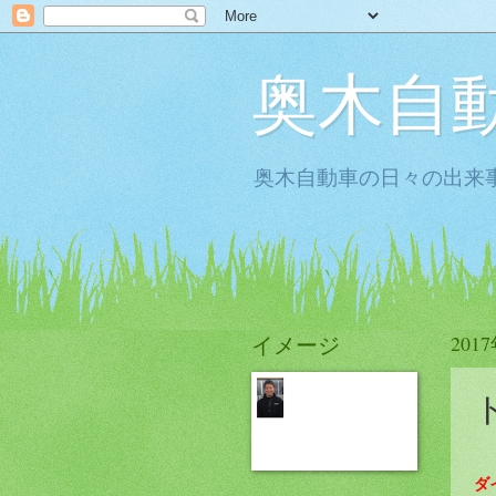
奥木自
奥木自動車の日々の出来事
イメージ
201
ダ