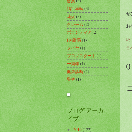
台風
(3)
福祉車輌
(3)
ぜ
花火
(3)
クレーム
(2)
お
ボランティア
(2)
By
FM群馬
(1)
タイヤ
(1)
ラ
ブログスタート
(1)
一周年
(1)
健康診断
(1)
警察
(1)
ブログ アーカ
イブ
2019
(122)
►