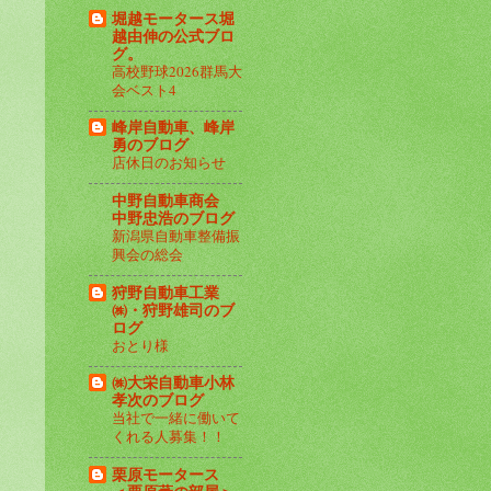
堀越モータース堀
越由伸の公式ブロ
グ。
高校野球2026群馬大
会ベスト4
峰岸自動車、峰岸
勇のブログ
店休日のお知らせ
中野自動車商会
中野忠浩のブログ
新潟県自動車整備振
興会の総会
狩野自動車工業
㈱・狩野雄司のブ
ログ
おとり様
㈱大栄自動車小林
孝次のブログ
当社で一緒に働いて
くれる人募集！！
栗原モータース