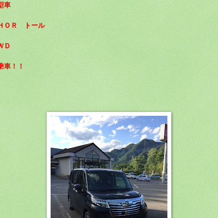
型車
ＨＯＲ トール
ＷＤ
乗車！！