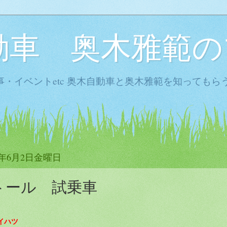
動車 奥木雅範の
・イベントetc 奥木自動車と奥木雅範を知ってもら
7年6月2日金曜日
トール 試乗車
イハツ