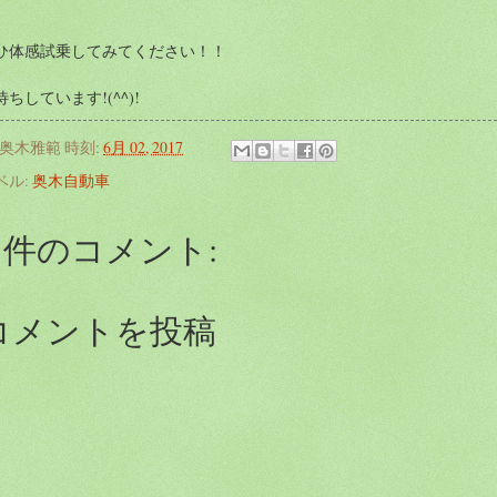
ひ体感試乗してみてください！！
待ちしています!(^^)!
奥木雅範
時刻:
6月 02, 2017
ベル:
奥木自動車
0 件のコメント:
コメントを投稿