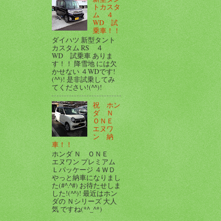
トカスタ
ム ４
WD 試
乗車！！
ダイハツ 新型タント
カスタム RS ４
WD 試乗車 ありま
す！！ 降雪地 には欠
かせない ４WDです!
(^^)! 是非試乗してみ
てください!(^^)!
祝 ホン
ダ Ｎ
ＯＮＥ
エヌワ
ン 納
車！！
ホンダ Ｎ ＯＮＥ
エヌワン プレミアム
Ｌパッケージ ４ＷＤ
やっと納車になりまし
た(#^.^#) お待たせしま
した!(^^)! 最近はホン
ダの Ｎシリーズ 大人
気 ですね(*^_^*)