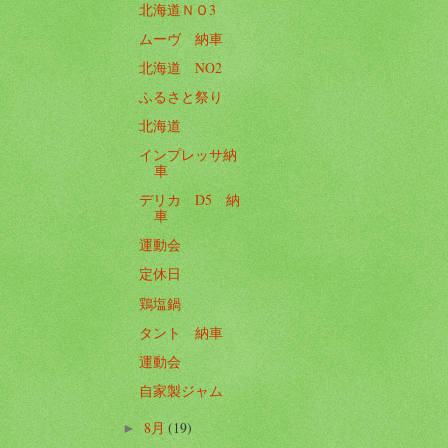
北海道ＮＯ3
ムーヴ 納車
北海道 NO2
ふるさと祭り
北海道
インプレッサ納
車
デリカ D5 納
車
運動会
定休日
鶏塩鍋
タント 納車
運動会
自家製ジャム
8月
(19)
►