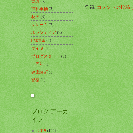
台風
(3)
登録:
コメントの投稿 (A
福祉車輌
(3)
花火
(3)
クレーム
(2)
ボランティア
(2)
FM群馬
(1)
タイヤ
(1)
ブログスタート
(1)
一周年
(1)
健康診断
(1)
警察
(1)
ブログ アーカ
イブ
2019
(122)
►