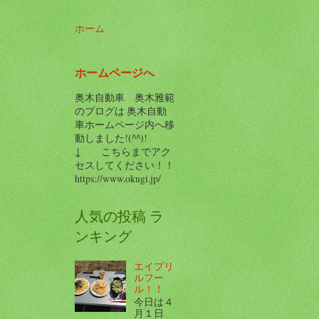
ホーム
ホームページへ
奥木自動車 奥木雅範
のブログは 奥木自動
車ホームページ内へ移
動しました!(^^)!
↓ こちらまでアク
セスしてください！！
https://www.okugi.jp/
人気の投稿 ラ
ンキング
エイプリ
ルフー
ル！！
今日は４
月１日