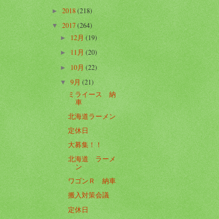
2018
(218)
►
2017
(264)
▼
12月
(19)
►
11月
(20)
►
10月
(22)
►
9月
(21)
▼
ミライース 納
車
北海道ラーメン
定休日
大募集！！
北海道 ラーメ
ン
ワゴンＲ 納車
搬入対策会議
定休日