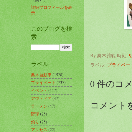
詳細プロフィールを表
示
このブログを検
索
By
奥木雅範
時刻:
9
ラベル
ラベル:
プライベー
奥木自動車
(1528)
0 件のコ
プライベート
(737)
イベント
(117)
アウトドア
(47)
コメント
ラーメン
(47)
野球
(25)
釣り
(25)
アクセス
(22)