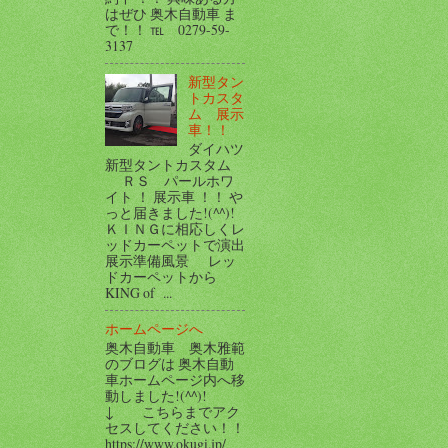
はぜひ 奥木自動車 ま
で！！ ℡ 0279-59-
3137
新型タン
トカスタ
ム 展示
車！！
ダイハツ
新型タントカスタム
ＲＳ パールホワ
イト ！ 展示車 ！！ や
っと届きました!(^^)!
ＫＩＮＧに相応しくレ
ッドカーペットで演出
展示準備風景 レッ
ドカーペットから
KING of ...
ホームページへ
奥木自動車 奥木雅範
のブログは 奥木自動
車ホームページ内へ移
動しました!(^^)!
↓ こちらまでアク
セスしてください！！
https://www.okugi.jp/