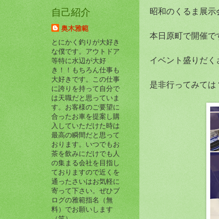
昭和のくるま展示
自己紹介
奥木雅範
本日原町で開催です!(
とにかく釣りが大好き
な僕です。アウトドア
イベント盛りだく
等特に水辺が大好
き！！もちろん仕事も
大好きです。この仕事
是非行ってみては
に誇りを持って自分で
は天職だと思っていま
す。お客様のご要望に
合ったお車を提案し購
入していただけた時は
最高の瞬間だと思って
おります。いつでもお
茶を飲みにだけでも人
の集まる会社を目指し
ておりますので近くを
通ったさいはお気軽に
寄って下さい。ぜひブ
ログの雅範指名（無
料）でお願いします
（笑）。