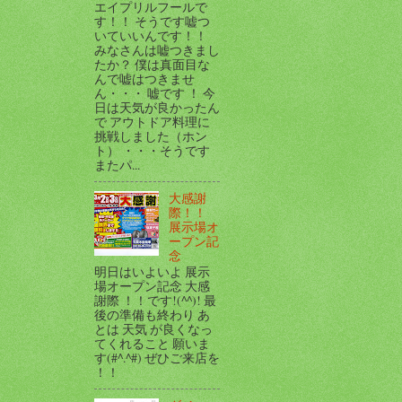
エイプリルフールで
す！！ そうです嘘つ
いていいんです！！
みなさんは嘘つきまし
たか？ 僕は真面目な
んで嘘はつきませ
ん・・・ 嘘です ！ 今
日は天気が良かったん
で アウトドア料理に
挑戦しました（ホン
ト） ・・・そうです
またパ...
大感謝
際！！
展示場オ
ープン記
念
明日はいよいよ 展示
場オープン記念 大感
謝際 ！！です!(^^)! 最
後の準備も終わり あ
とは 天気 が良くなっ
てくれること 願いま
す(#^.^#) ぜひご来店を
！！