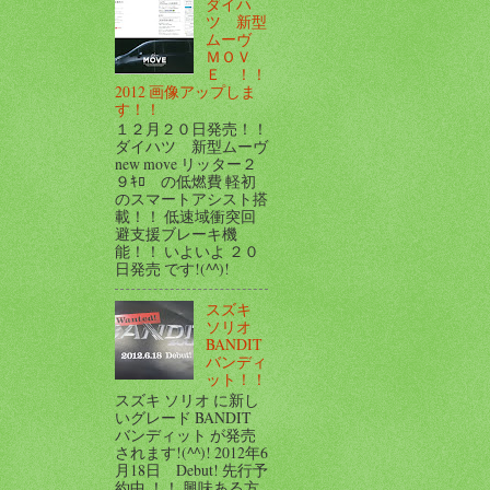
ダイハ
ツ 新型
ムーヴ
ＭＯＶ
Ｅ ！！
2012 画像アップしま
す！！
１２月２０日発売！！
ダイハツ 新型ムーヴ
new move リッター２
９ｷﾛ の低燃費 軽初
のスマートアシスト搭
載！！ 低速域衝突回
避支援ブレーキ機
能！！ いよいよ ２０
日発売 です!(^^)!
スズキ
ソリオ
BANDIT
バンディ
ット！！
スズキ ソリオ に新し
いグレード BANDIT
バンディット が発売
されます!(^^)! 2012年6
月18日 Debut! 先行予
約中 ！！ 興味ある方