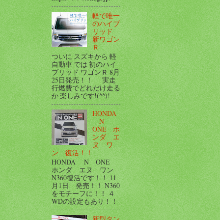
軽で唯一
のハイブ
リッド
新ワゴン
Ｒ
ついに スズキから 軽
自動車 では 初のハイ
ブリッド ワゴンＲ 8月
25日発売！！ 実走
行燃費でどれだけ走る
か 楽しみです!(^^)!
HONDA
N
ONE ホ
ンダ エ
ヌ ワ
ン 復活！！
HONDA N ONE
ホンダ エヌ ワン
N360復活です！！ 11
月1日 発売！！ N360
をモチーフに！！ ４
WDの設定もあり！！
新型タン