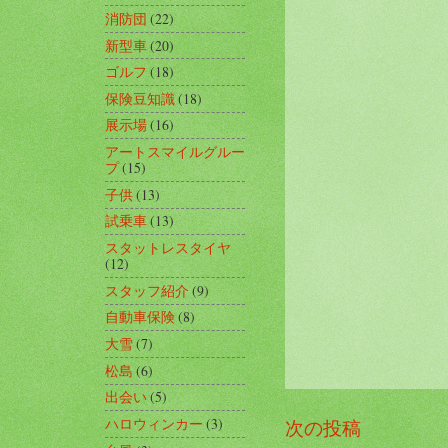
消防団
(22)
新型車
(20)
ゴルフ
(18)
保険豆知識
(18)
展示場
(16)
アートスマイルグルー
プ
(15)
子供
(13)
試乗車
(13)
スタットレスタイヤ
(12)
スタッフ紹介
(9)
自動車保険
(8)
大雪
(7)
松島
(6)
出会い
(5)
ハロウィンカー
(3)
次の投稿