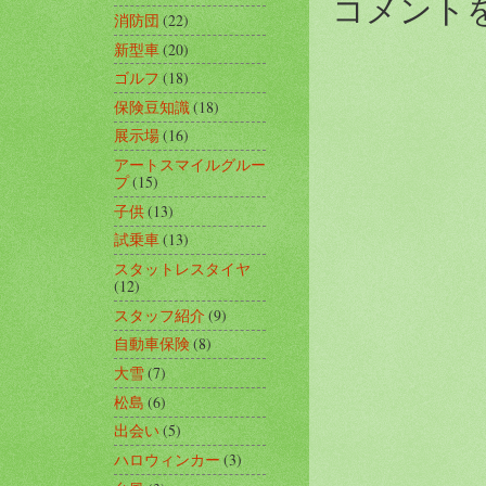
コメント
消防団
(22)
新型車
(20)
ゴルフ
(18)
保険豆知識
(18)
展示場
(16)
アートスマイルグルー
プ
(15)
子供
(13)
試乗車
(13)
スタットレスタイヤ
(12)
スタッフ紹介
(9)
自動車保険
(8)
大雪
(7)
松島
(6)
出会い
(5)
ハロウィンカー
(3)