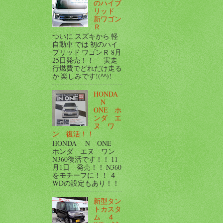
のハイブ
リッド
新ワゴン
Ｒ
ついに スズキから 軽
自動車 では 初のハイ
ブリッド ワゴンＲ 8月
25日発売！！ 実走
行燃費でどれだけ走る
か 楽しみです!(^^)!
HONDA
N
ONE ホ
ンダ エ
ヌ ワ
ン 復活！！
HONDA N ONE
ホンダ エヌ ワン
N360復活です！！ 11
月1日 発売！！ N360
をモチーフに！！ ４
WDの設定もあり！！
新型タン
トカスタ
ム ４