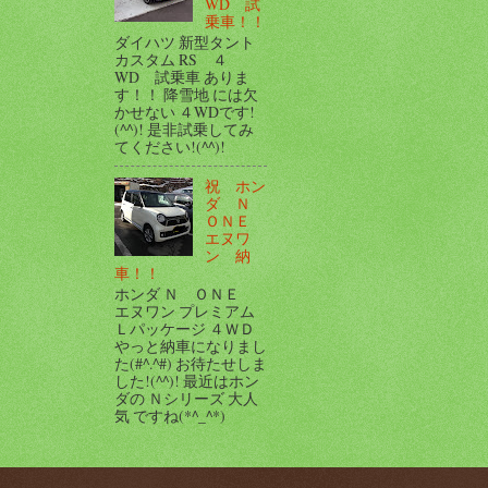
WD 試
乗車！！
ダイハツ 新型タント
カスタム RS ４
WD 試乗車 ありま
す！！ 降雪地 には欠
かせない ４WDです!
(^^)! 是非試乗してみ
てください!(^^)!
祝 ホン
ダ Ｎ
ＯＮＥ
エヌワ
ン 納
車！！
ホンダ Ｎ ＯＮＥ
エヌワン プレミアム
Ｌパッケージ ４ＷＤ
やっと納車になりまし
た(#^.^#) お待たせしま
した!(^^)! 最近はホン
ダの Ｎシリーズ 大人
気 ですね(*^_^*)