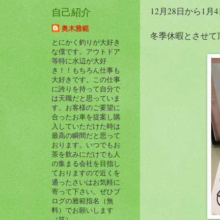
12月28日から1月
自己紹介
奥木雅範
冬季休暇とさせて
とにかく釣りが大好き
な僕です。アウトドア
等特に水辺が大好
き！！もちろん仕事も
大好きです。この仕事
に誇りを持って自分で
は天職だと思っていま
す。お客様のご要望に
合ったお車を提案し購
入していただけた時は
最高の瞬間だと思って
おります。いつでもお
茶を飲みにだけでも人
の集まる会社を目指し
ておりますので近くを
通ったさいはお気軽に
寄って下さい。ぜひブ
ログの雅範指名（無
料）でお願いします
（笑）。