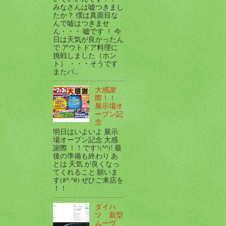
みなさんは嘘つきまし
たか？ 僕は真面目な
んで嘘はつきませ
ん・・・ 嘘です ！ 今
日は天気が良かったん
で アウトドア料理に
挑戦しました（ホン
ト） ・・・そうです
またパ...
大感謝
際！！
展示場オ
ープン記
念
明日はいよいよ 展示
場オープン記念 大感
謝際 ！！です!(^^)! 最
後の準備も終わり あ
とは 天気 が良くなっ
てくれること 願いま
す(#^.^#) ぜひご来店を
！！
ダイハ
ツ 新型
ムーヴ