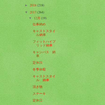
2018
(218)
►
2017
(264)
▼
12月
(19)
▼
仕事納め
キャストスタイ
ル納車
フィットハイブ
リッド納車
キャンバス 納
車
定休日
冬季休暇
キャストスタイ
ル 納車
頂き物
ステーキ
定休日