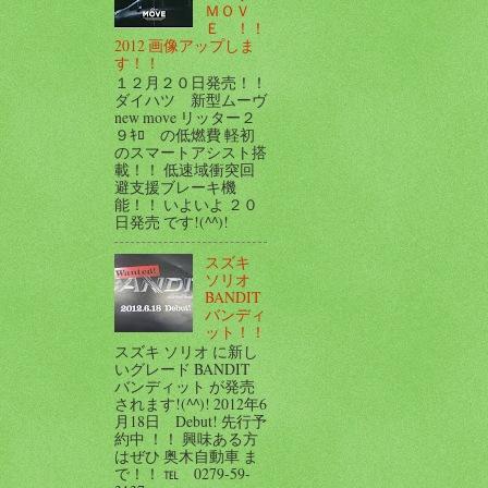
ＭＯＶ
Ｅ ！！
2012 画像アップしま
す！！
１２月２０日発売！！
ダイハツ 新型ムーヴ
new move リッター２
９ｷﾛ の低燃費 軽初
のスマートアシスト搭
載！！ 低速域衝突回
避支援ブレーキ機
能！！ いよいよ ２０
日発売 です!(^^)!
スズキ
ソリオ
BANDIT
バンディ
ット！！
スズキ ソリオ に新し
いグレード BANDIT
バンディット が発売
されます!(^^)! 2012年6
月18日 Debut! 先行予
約中 ！！ 興味ある方
はぜひ 奥木自動車 ま
で！！ ℡ 0279-59-