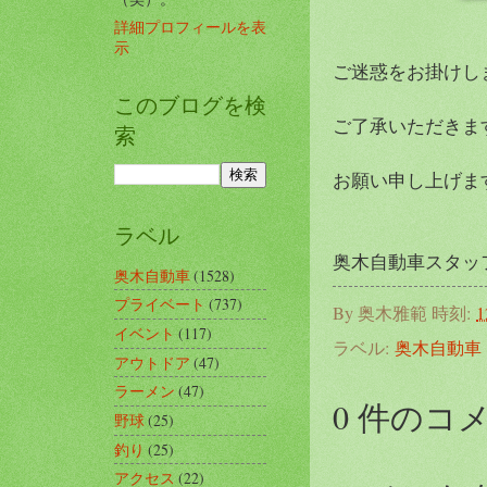
詳細プロフィールを表
示
ご迷惑をお掛けし
このブログを検
ご了承いただきま
索
お願い申し上げま
ラベル
奥木自動車スタッ
奥木自動車
(1528)
プライベート
(737)
By
奥木雅範
時刻:
1
イベント
(117)
ラベル:
奥木自動車
アウトドア
(47)
ラーメン
(47)
0 件のコ
野球
(25)
釣り
(25)
アクセス
(22)