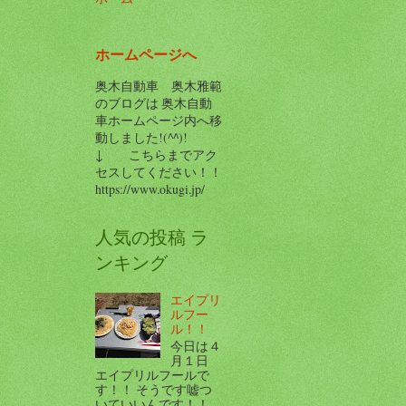
ホームページへ
奥木自動車 奥木雅範
のブログは 奥木自動
車ホームページ内へ移
動しました!(^^)!
↓ こちらまでアク
セスしてください！！
https://www.okugi.jp/
人気の投稿 ラ
ンキング
エイプリ
ルフー
ル！！
今日は４
月１日
エイプリルフールで
す！！ そうです嘘つ
いていいんです！！