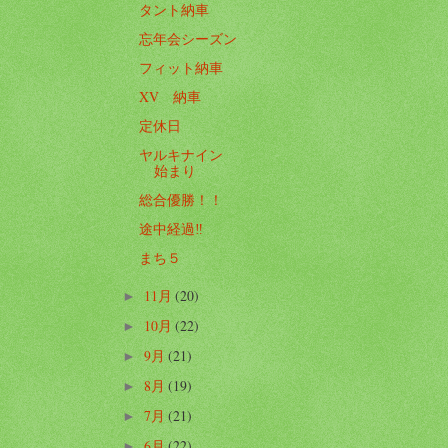
タント納車
忘年会シーズン
フィット納車
XV 納車
定休日
ヤルキナイン
始まり
総合優勝！！
途中経過‼️
まち５
11月
(20)
►
10月
(22)
►
9月
(21)
►
8月
(19)
►
7月
(21)
►
6月
(22)
►