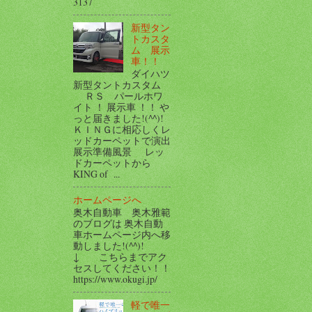
3137
新型タン
トカスタ
ム 展示
車！！
ダイハツ
新型タントカスタム
ＲＳ パールホワ
イト ！ 展示車 ！！ や
っと届きました!(^^)!
ＫＩＮＧに相応しくレ
ッドカーペットで演出
展示準備風景 レッ
ドカーペットから
KING of ...
ホームページへ
奥木自動車 奥木雅範
のブログは 奥木自動
車ホームページ内へ移
動しました!(^^)!
↓ こちらまでアク
セスしてください！！
https://www.okugi.jp/
軽で唯一