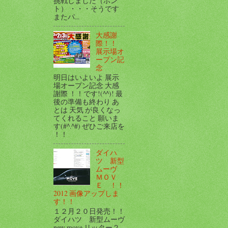
挑戦しました（ホン
ト） ・・・そうです
またパ...
大感謝
際！！
展示場オ
ープン記
念
明日はいよいよ 展示
場オープン記念 大感
謝際 ！！です!(^^)! 最
後の準備も終わり あ
とは 天気 が良くなっ
てくれること 願いま
す(#^.^#) ぜひご来店を
！！
ダイハ
ツ 新型
ムーヴ
ＭＯＶ
Ｅ ！！
2012 画像アップしま
す！！
１２月２０日発売！！
ダイハツ 新型ムーヴ
new move リッター２