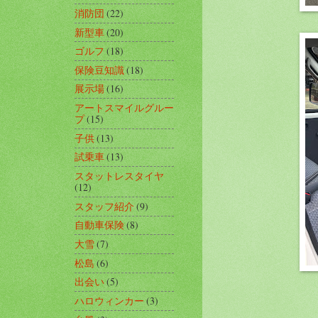
消防団
(22)
新型車
(20)
ゴルフ
(18)
保険豆知識
(18)
展示場
(16)
アートスマイルグルー
プ
(15)
子供
(13)
試乗車
(13)
スタットレスタイヤ
(12)
スタッフ紹介
(9)
自動車保険
(8)
大雪
(7)
松島
(6)
出会い
(5)
ハロウィンカー
(3)