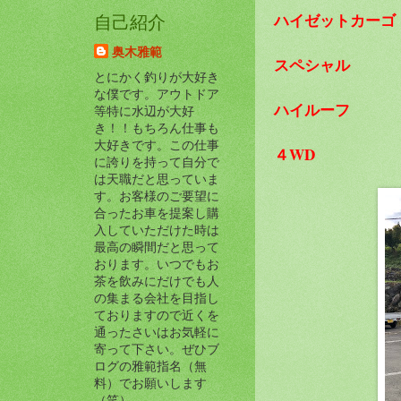
ハイゼットカーゴ
自己紹介
奥木雅範
スペシャル
とにかく釣りが大好き
な僕です。アウトドア
ハイルーフ
等特に水辺が大好
き！！もちろん仕事も
大好きです。この仕事
４WD
に誇りを持って自分で
は天職だと思っていま
す。お客様のご要望に
合ったお車を提案し購
入していただけた時は
最高の瞬間だと思って
おります。いつでもお
茶を飲みにだけでも人
の集まる会社を目指し
ておりますので近くを
通ったさいはお気軽に
寄って下さい。ぜひブ
ログの雅範指名（無
料）でお願いします
（笑）。