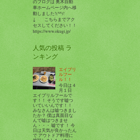
のブログは 奥木自動
車ホームページ内へ移
動しました!(^^)!
↓ こちらまでアク
セスしてください！！
https://www.okugi.jp/
人気の投稿 ラ
ンキング
エイプリ
ルフー
ル！！
今日は４
月１日
エイプリルフールで
す！！ そうです嘘つ
いていいんです！！
みなさんは嘘つきまし
たか？ 僕は真面目な
んで嘘はつきませ
ん・・・ 嘘です ！ 今
日は天気が良かったん
で アウトドア料理に