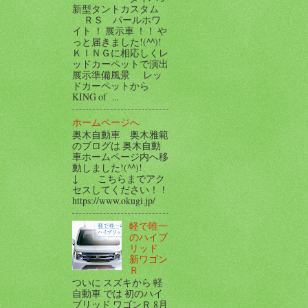
新型タントカスタム
ＲＳ パールホワ
イト ！ 展示車 ！！ や
っと届きました!(^^)!
ＫＩＮＧに相応しくレ
ッドカーペットで演出
展示準備風景 レッ
ドカーペットから
KING of ...
ホームページへ
奥木自動車 奥木雅範
のブログは 奥木自動
車ホームページ内へ移
動しました!(^^)!
↓ こちらまでアク
セスしてください！！
https://www.okugi.jp/
軽で唯一
のハイブ
リッド
新ワゴン
Ｒ
ついに スズキから 軽
自動車 では 初のハイ
ブリッド ワゴンＲ 8月