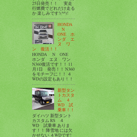
25日発売！！ 実走
行燃費でどれだけ走る
か 楽しみです!(^^)!
HONDA
N
ONE ホ
ンダ エ
ヌ ワ
ン 復活！！
HONDA N ONE
ホンダ エヌ ワン
N360復活です！！ 11
月1日 発売！！ N360
をモチーフに！！ ４
WDの設定もあり！！
新型タン
トカスタ
ム ４
WD 試
乗車！！
ダイハツ 新型タント
カスタム RS ４
WD 試乗車 ありま
す！！ 降雪地 には欠
かせない ４WDです!