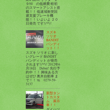
９ｷﾛ の低燃費 軽初
のスマートアシスト搭
載！！ 低速域衝突回
避支援ブレーキ機
能！！ いよいよ ２０
日発売 です!(^^)!
スズキ
ソリオ
BANDIT
バンディ
ット！！
スズキ ソリオ に新し
いグレード BANDIT
バンディット が発売
されます!(^^)! 2012年6
月18日 Debut! 先行予
約中 ！！ 興味ある方
はぜひ 奥木自動車 ま
で！！ ℡ 0279-59-
3137
新型タン
トカスタ
ム 展示
車！！
ダイハツ