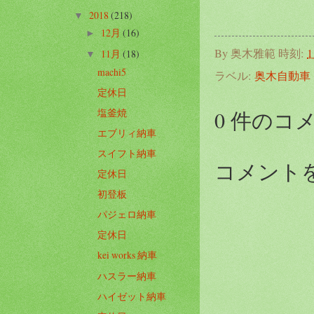
2018
(218)
▼
12月
(16)
►
By
奥木雅範
時刻:
1
11月
(18)
▼
machi5
ラベル:
奥木自動車
定休日
0 件のコ
塩釜焼
エブリィ納車
スイフト納車
コメント
定休日
初登板
パジェロ納車
定休日
kei works 納車
ハスラー納車
ハイゼット納車