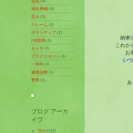
台風
(3)
福祉車輌
(3)
花火
(3)
クレーム
(2)
ボランティア
(2)
納車
FM群馬
(1)
これか
タイヤ
(1)
お
ブログスタート
(1)
いつ
一周年
(1)
健康診断
(1)
警察
(1)
あ
ブログ アーカ
イブ
2019
(122)
►