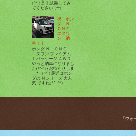
(^^)! 是非試乗してみ
てください!(^^)!
祝 ホン
ダ Ｎ
ＯＮＥ
エヌワ
ン 納
車！！
ホンダ Ｎ ＯＮＥ
エヌワン プレミアム
Ｌパッケージ ４ＷＤ
やっと納車になりまし
た(#^.^#) お待たせしま
した!(^^)! 最近はホン
ダの Ｎシリーズ 大人
気 ですね(*^_^*)
「ウォー