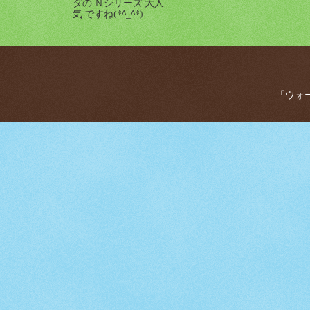
ダの Ｎシリーズ 大人
気 ですね(*^_^*)
「ウォー