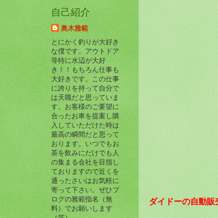
自己紹介
奥木雅範
とにかく釣りが大好き
な僕です。アウトドア
等特に水辺が大好
き！！もちろん仕事も
大好きです。この仕事
に誇りを持って自分で
は天職だと思っていま
す。お客様のご要望に
合ったお車を提案し購
入していただけた時は
最高の瞬間だと思って
おります。いつでもお
茶を飲みにだけでも人
の集まる会社を目指し
ておりますので近くを
通ったさいはお気軽に
寄って下さい。ぜひブ
ログの雅範指名（無
ダイドーの自動販
料）でお願いします
（笑）。