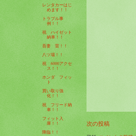
レンタカーはじ
めます！！
トラブル事
例！！
祝 ハイゼット
納車！！
吾妻 雷！！
八ツ場！！
祝 6000アクセ
ス！！
ホンダ フィッ
ト
買い取り強
化！！
祝 フリード納
車！！
フィット入
次の投稿
庫！！
降臨！！