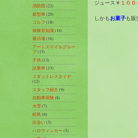
ジュース￥
１００
消防団
(22)
新型車
(20)
お菓子
しかも
も販
ゴルフ
(18)
保険豆知識
(18)
展示場
(16)
アートスマイルグルー
プ
(15)
子供
(13)
試乗車
(13)
スタットレスタイヤ
(12)
スタッフ紹介
(9)
自動車保険
(8)
大雪
(7)
松島
(6)
出会い
(5)
ハロウィンカー
(3)