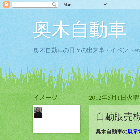
奥木自動車
奥木自動車の日々の出来事・イベントet
イメージ
2012年5月1日火
自動販売
奥木自動車の
展示