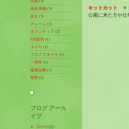
台風
(3)
キットカット
￥
福祉車輌
(3)
公園に来た方や仕
花火
(3)
クレーム
(2)
ボランティア
(2)
FM群馬
(1)
タイヤ
(1)
ブログスタート
(1)
一周年
(1)
健康診断
(1)
警察
(1)
ブログ アーカ
イブ
2019
(122)
►