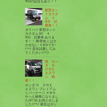
WDの設定もあり！！
新型タン
トカスタ
ム ４
WD 試
乗車！！
ダイハツ 新型タント
カスタム RS ４
WD 試乗車 ありま
す！！ 降雪地 には欠
かせない ４WDです!
(^^)! 是非試乗してみ
てください!(^^)!
祝 ホン
ダ Ｎ
ＯＮＥ
エヌワ
ン 納
車！！
ホンダ Ｎ ＯＮＥ
エヌワン プレミアム
Ｌパッケージ ４ＷＤ
やっと納車になりまし
た(#^.^#) お待たせしま
した!(^^)! 最近はホン