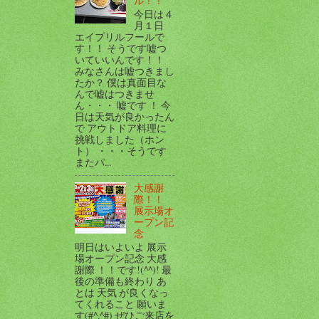
ル！！
今日は４
月１日
エイプリルフールで
す！！ そうです嘘つ
いていいんです！！
みなさんは嘘つきまし
たか？ 僕は真面目な
んで嘘はつきませ
ん・・・ 嘘です ！ 今
日は天気が良かったん
で アウトドア料理に
挑戦しました（ホン
ト） ・・・そうです
またパ...
大感謝
際！！
展示場オ
ープン記
念
明日はいよいよ 展示
場オープン記念 大感
謝際 ！！です!(^^)! 最
後の準備も終わり あ
とは 天気 が良くなっ
てくれること 願いま
す(#^.^#) ぜひご来店を