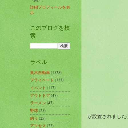
詳細プロフィールを表
示
このブログを検
索
ラベル
奥木自動車
(1528)
プライベート
(737)
イベント
(117)
アウトドア
(47)
ラーメン
(47)
野球
(25)
が設置されました(#^
釣り
(25)
アクセス
(22)