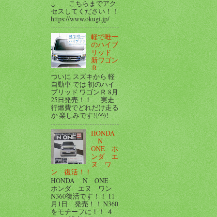
↓ こちらまでアク
セスしてください！！
https://www.okugi.jp/
軽で唯一
のハイブ
リッド
新ワゴン
Ｒ
ついに スズキから 軽
自動車 では 初のハイ
ブリッド ワゴンＲ 8月
25日発売！！ 実走
行燃費でどれだけ走る
か 楽しみです!(^^)!
HONDA
N
ONE ホ
ンダ エ
ヌ ワ
ン 復活！！
HONDA N ONE
ホンダ エヌ ワン
N360復活です！！ 11
月1日 発売！！ N360
をモチーフに！！ ４