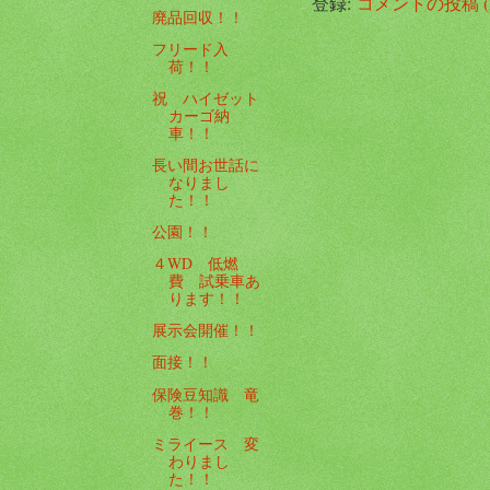
登録:
コメントの投稿 (A
廃品回収！！
フリード入
荷！！
祝 ハイゼット
カーゴ納
車！！
長い間お世話に
なりまし
た！！
公園！！
４WD 低燃
費 試乗車あ
ります！！
展示会開催！！
面接！！
保険豆知識 竜
巻！！
ミライース 変
わりまし
た！！