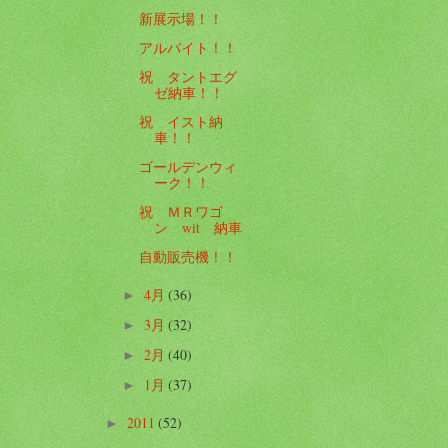
新展示場！！
アルバイト！！
祝 タントエグ
ゼ納車！！
祝 イスト納
車！！
ゴールデンウィ
ーク！！
祝 ＭＲワゴ
ン wit 納車
自動販売機！！
4月
(36)
►
3月
(32)
►
2月
(40)
►
1月
(37)
►
2011
(52)
►