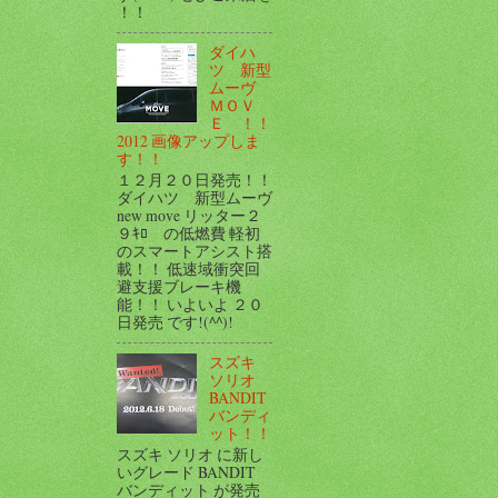
！！
ダイハ
ツ 新型
ムーヴ
ＭＯＶ
Ｅ ！！
2012 画像アップしま
す！！
１２月２０日発売！！
ダイハツ 新型ムーヴ
new move リッター２
９ｷﾛ の低燃費 軽初
のスマートアシスト搭
載！！ 低速域衝突回
避支援ブレーキ機
能！！ いよいよ ２０
日発売 です!(^^)!
スズキ
ソリオ
BANDIT
バンディ
ット！！
スズキ ソリオ に新し
いグレード BANDIT
バンディット が発売