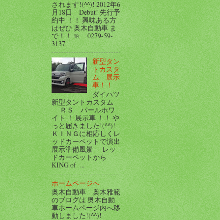
されます!(^^)! 2012年6
月18日 Debut! 先行予
約中 ！！ 興味ある方
はぜひ 奥木自動車 ま
で！！ ℡ 0279-59-
3137
新型タン
トカスタ
ム 展示
車！！
ダイハツ
新型タントカスタム
ＲＳ パールホワ
イト ！ 展示車 ！！ や
っと届きました!(^^)!
ＫＩＮＧに相応しくレ
ッドカーペットで演出
展示準備風景 レッ
ドカーペットから
KING of ...
ホームページへ
奥木自動車 奥木雅範
のブログは 奥木自動
車ホームページ内へ移
動しました!(^^)!