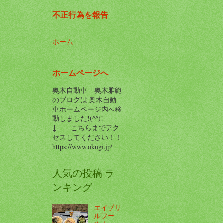
不正行為を報告
ホーム
ホームページへ
奥木自動車 奥木雅範
のブログは 奥木自動
車ホームページ内へ移
動しました!(^^)!
↓ こちらまでアク
セスしてください！！
https://www.okugi.jp/
人気の投稿 ラ
ンキング
エイプリ
ルフー