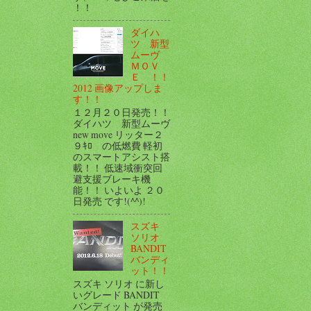
！！
ダイハ
ツ 新型
ムーヴ
ＭＯＶ
Ｅ ！！
2012 画像アップしま
す！！
１２月２０日発売！！
ダイハツ 新型ムーヴ
new move リッター２
９ｷﾛ の低燃費 軽初
のスマートアシスト搭
載！！ 低速域衝突回
避支援ブレーキ機
能！！ いよいよ ２０
日発売 です!(^^)!
スズキ
ソリオ
BANDIT
バンディ
ット！！
スズキ ソリオ に新し
いグレード BANDIT
バンディット が発売