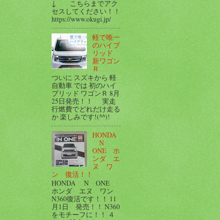
↓ こちらまでアク
セスしてください！！
https://www.okugi.jp/
軽で唯一
のハイブ
リッド
新ワゴン
Ｒ
ついに スズキから 軽
自動車 では 初のハイ
ブリッド ワゴンＲ 8月
25日発売！！ 実走
行燃費でどれだけ走る
か 楽しみです!(^^)!
HONDA
N
ONE ホ
ンダ エ
ヌ ワ
ン 復活！！
HONDA N ONE
ホンダ エヌ ワン
N360復活です！！ 11
月1日 発売！！ N360
をモチーフに！！ ４