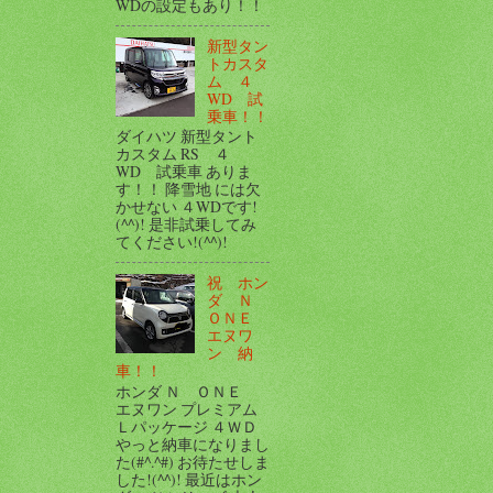
WDの設定もあり！！
新型タン
トカスタ
ム ４
WD 試
乗車！！
ダイハツ 新型タント
カスタム RS ４
WD 試乗車 ありま
す！！ 降雪地 には欠
かせない ４WDです!
(^^)! 是非試乗してみ
てください!(^^)!
祝 ホン
ダ Ｎ
ＯＮＥ
エヌワ
ン 納
車！！
ホンダ Ｎ ＯＮＥ
エヌワン プレミアム
Ｌパッケージ ４ＷＤ
やっと納車になりまし
た(#^.^#) お待たせしま
した!(^^)! 最近はホン