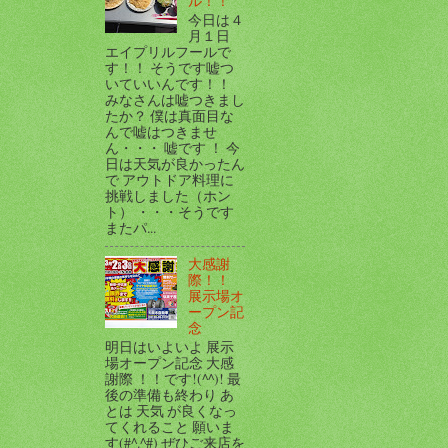
ル！！
今日は４
月１日
エイプリルフールで
す！！ そうです嘘つ
いていいんです！！
みなさんは嘘つきまし
たか？ 僕は真面目な
んで嘘はつきませ
ん・・・ 嘘です ！ 今
日は天気が良かったん
で アウトドア料理に
挑戦しました（ホン
ト） ・・・そうです
またパ...
大感謝
際！！
展示場オ
ープン記
念
明日はいよいよ 展示
場オープン記念 大感
謝際 ！！です!(^^)! 最
後の準備も終わり あ
とは 天気 が良くなっ
てくれること 願いま
す(#^.^#) ぜひご来店を