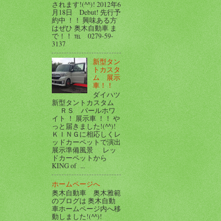
されます!(^^)! 2012年6
月18日 Debut! 先行予
約中 ！！ 興味ある方
はぜひ 奥木自動車 ま
で！！ ℡ 0279-59-
3137
新型タン
トカスタ
ム 展示
車！！
ダイハツ
新型タントカスタム
ＲＳ パールホワ
イト ！ 展示車 ！！ や
っと届きました!(^^)!
ＫＩＮＧに相応しくレ
ッドカーペットで演出
展示準備風景 レッ
ドカーペットから
KING of ...
ホームページへ
奥木自動車 奥木雅範
のブログは 奥木自動
車ホームページ内へ移
動しました!(^^)!