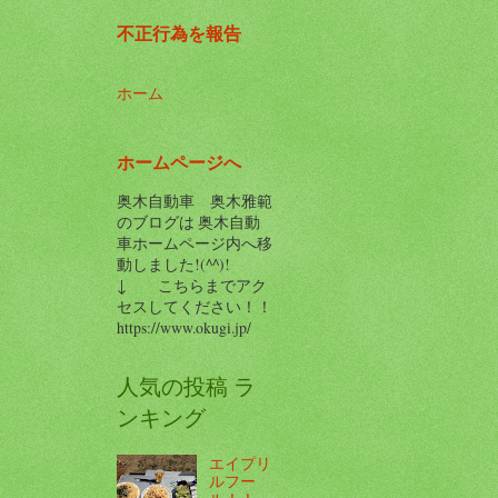
不正行為を報告
ホーム
ホームページへ
奥木自動車 奥木雅範
のブログは 奥木自動
車ホームページ内へ移
動しました!(^^)!
↓ こちらまでアク
セスしてください！！
https://www.okugi.jp/
人気の投稿 ラ
ンキング
エイプリ
ルフー