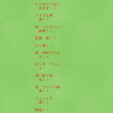
レンタカーはじ
めます！！
トラブル事
例！！
祝 ハイゼット
納車！！
吾妻 雷！！
八ツ場！！
祝 6000アクセ
ス！！
ホンダ フィッ
ト
買い取り強
化！！
祝 フリード納
車！！
フィット入
庫！！
降臨！！