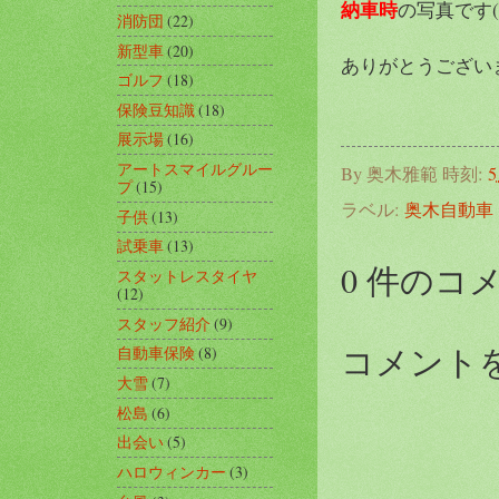
納車時
の写真です(#^
消防団
(22)
新型車
(20)
ありがとうござい
ゴルフ
(18)
保険豆知識
(18)
展示場
(16)
アートスマイルグルー
By
奥木雅範
時刻:
5
プ
(15)
ラベル:
奥木自動車
子供
(13)
試乗車
(13)
0 件のコ
スタットレスタイヤ
(12)
スタッフ紹介
(9)
コメント
自動車保険
(8)
大雪
(7)
松島
(6)
出会い
(5)
ハロウィンカー
(3)