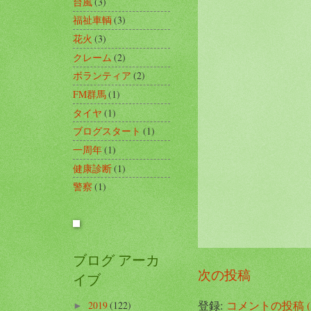
台風
(3)
福祉車輌
(3)
花火
(3)
クレーム
(2)
ボランティア
(2)
FM群馬
(1)
タイヤ
(1)
ブログスタート
(1)
一周年
(1)
健康診断
(1)
警察
(1)
ブログ アーカ
次の投稿
イブ
登録:
コメントの投稿 (A
2019
(122)
►