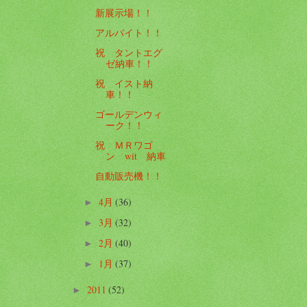
新展示場！！
アルバイト！！
祝 タントエグ
ゼ納車！！
祝 イスト納
車！！
ゴールデンウィ
ーク！！
祝 ＭＲワゴ
ン wit 納車
自動販売機！！
4月
(36)
►
3月
(32)
►
2月
(40)
►
1月
(37)
►
2011
(52)
►