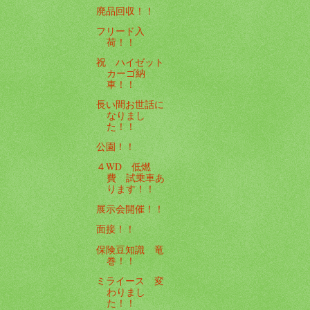
廃品回収！！
フリード入
荷！！
祝 ハイゼット
カーゴ納
車！！
長い間お世話に
なりまし
た！！
公園！！
４WD 低燃
費 試乗車あ
ります！！
展示会開催！！
面接！！
保険豆知識 竜
巻！！
ミライース 変
わりまし
た！！