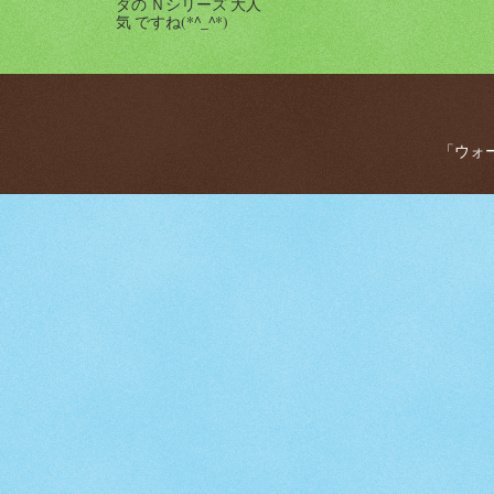
ダの Ｎシリーズ 大人
気 ですね(*^_^*)
「ウォー