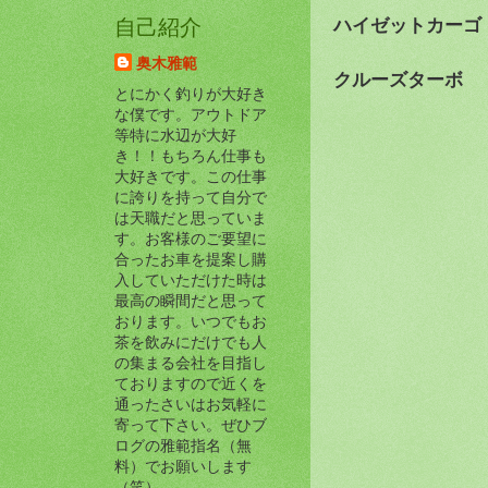
ハイゼットカーゴ
自己紹介
奥木雅範
クルーズターボ
とにかく釣りが大好き
な僕です。アウトドア
等特に水辺が大好
き！！もちろん仕事も
大好きです。この仕事
に誇りを持って自分で
は天職だと思っていま
す。お客様のご要望に
合ったお車を提案し購
入していただけた時は
最高の瞬間だと思って
おります。いつでもお
茶を飲みにだけでも人
の集まる会社を目指し
ておりますので近くを
通ったさいはお気軽に
寄って下さい。ぜひブ
ログの雅範指名（無
料）でお願いします
（笑）。