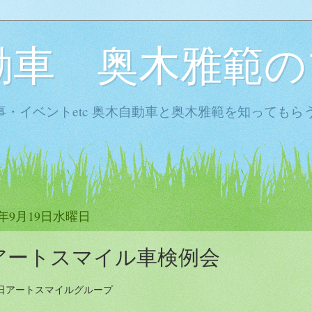
動車 奥木雅範の
・イベントetc 奥木自動車と奥木雅範を知ってもら
2年9月19日水曜日
アートスマイル車検例会
日アートスマイルグループ