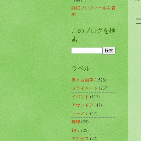
詳細プロフィールを表
示
このブログを検
索
ラベル
奥木自動車
(1528)
プライベート
(737)
イベント
(117)
アウトドア
(47)
ラーメン
(47)
野球
(25)
釣り
(25)
アクセス
(22)