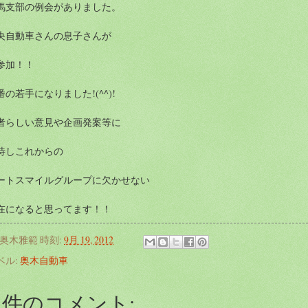
馬支部の例会がありました。
央自動車さんの息子さんが
参加！！
番の若手になりました!(^^)!
者らしい意見や企画発案等に
待しこれからの
ートスマイルグループに欠かせない
在になると思ってます！！
奥木雅範
時刻:
9月 19, 2012
ベル:
奥木自動車
0 件のコメント: