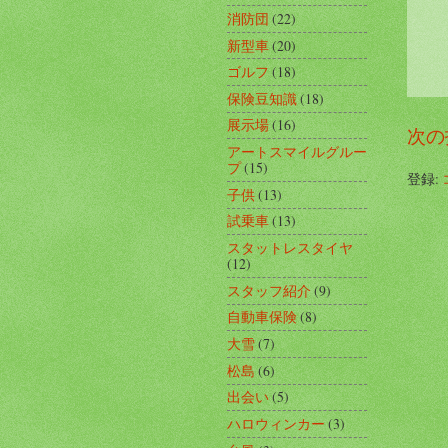
消防団
(22)
新型車
(20)
ゴルフ
(18)
保険豆知識
(18)
展示場
(16)
次の
アートスマイルグルー
プ
(15)
登録:
子供
(13)
試乗車
(13)
スタットレスタイヤ
(12)
スタッフ紹介
(9)
自動車保険
(8)
大雪
(7)
松島
(6)
出会い
(5)
ハロウィンカー
(3)