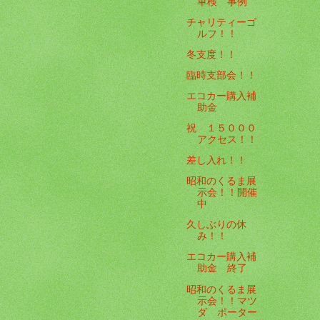
車検 事例
チャリティーゴ
ルフ！！
冬支度！！
臨時支部会！！
エコカー購入補
助金
祝 １５０００
アクセス！！
差し入れ！！
昭和のくるま展
示会！！開催
中
久しぶりの休
み！！
エコカー購入補
助金 終了
昭和のくるま展
示会！！マツ
ダ ポーター