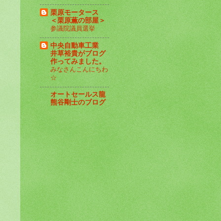
栗原モータース
＜栗原薫の部屋＞
参議院議員選挙
中央自動車工業
井草裕貴がブログ
作ってみました。
みなさんこんにちわ
☆
オートセールス龍
熊谷剛士のブログ