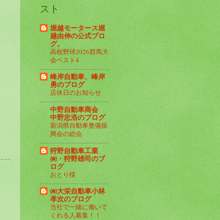
スト
堀越モータース堀
越由伸の公式ブロ
グ。
高校野球2026群馬大
会ベスト4
峰岸自動車、峰岸
勇のブログ
店休日のお知らせ
中野自動車商会
中野忠浩のブログ
新潟県自動車整備振
興会の総会
狩野自動車工業
㈱・狩野雄司のブ
ログ
おとり様
㈱大栄自動車小林
孝次のブログ
当社で一緒に働いて
くれる人募集！！