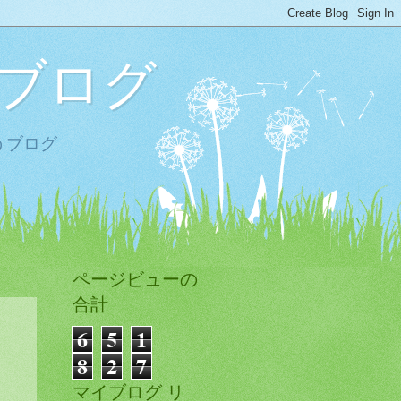
ブログ
うブログ
ページビューの
合計
6
5
1
8
2
7
マイブログ リ