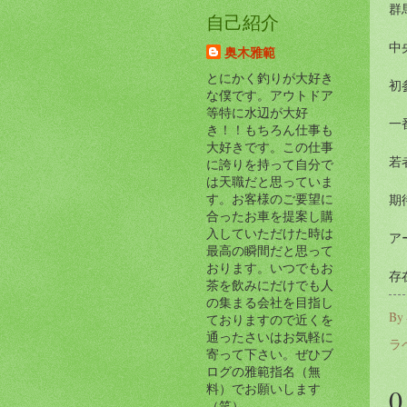
群
自己紹介
中
奥木雅範
とにかく釣りが大好き
初
な僕です。アウトドア
等特に水辺が大好
一
き！！もちろん仕事も
大好きです。この仕事
若
に誇りを持って自分で
は天職だと思っていま
す。お客様のご要望に
期
合ったお車を提案し購
入していただけた時は
ア
最高の瞬間だと思って
おります。いつでもお
存
茶を飲みにだけでも人
の集まる会社を目指し
By
ておりますので近くを
通ったさいはお気軽に
ラ
寄って下さい。ぜひブ
ログの雅範指名（無
料）でお願いします
（笑）。