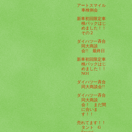
アートスマイル
車検例会
新車初回限定車
検パックはじ
めました！！
その２
ダイハツ一斉合
同大商談
会!! 最終日
新車初回限定車
検パックはじ
めました！！
NO1
ダイハツ一斉合
同大商談会!!
ダイハツ一斉合
同大商談
会！ まだ間
に合いま
す！！
売れてます！！
タント G
Special