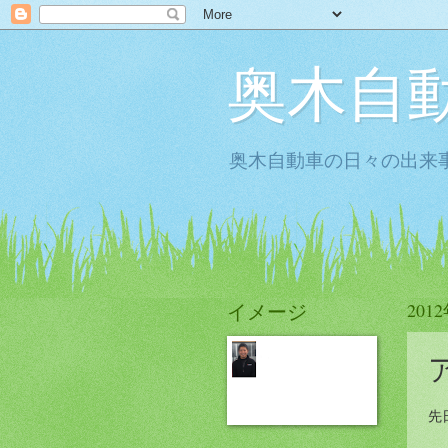
奥木自
奥木自動車の日々の出来事
イメージ
201
先