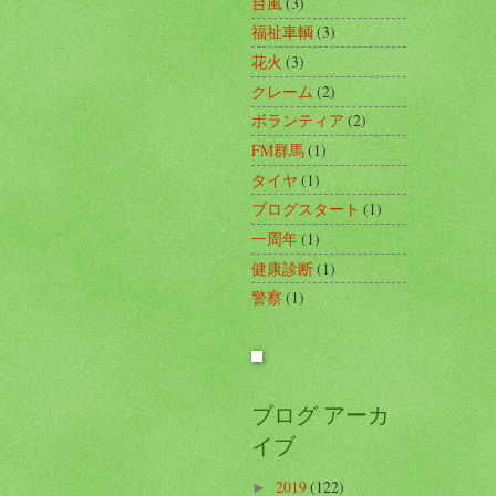
台風
(3)
福祉車輌
(3)
花火
(3)
クレーム
(2)
ボランティア
(2)
FM群馬
(1)
タイヤ
(1)
ブログスタート
(1)
一周年
(1)
健康診断
(1)
警察
(1)
ブログ アーカ
イブ
2019
(122)
►