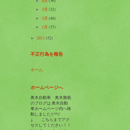
4月
(36)
►
3月
(32)
►
2月
(40)
►
1月
(37)
►
2011
(52)
►
不正行為を報告
ホーム
ホームページへ
奥木自動車 奥木雅範
のブログは 奥木自動
車ホームページ内へ移
動しました!(^^)!
↓ こちらまでアク
セスしてください！！