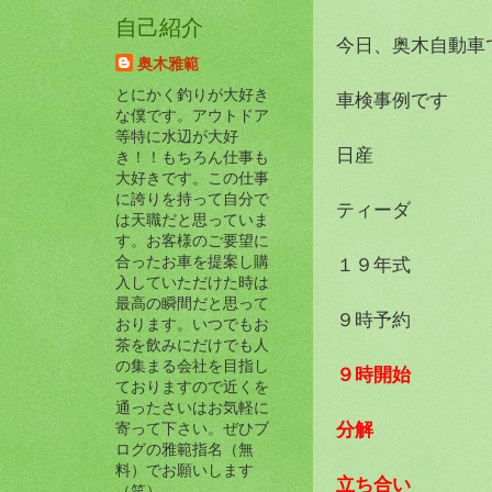
自己紹介
今日、奥木自動車
奥木雅範
とにかく釣りが大好き
車検事例です
な僕です。アウトドア
等特に水辺が大好
日産
き！！もちろん仕事も
大好きです。この仕事
に誇りを持って自分で
ティーダ
は天職だと思っていま
す。お客様のご要望に
合ったお車を提案し購
１９年式
入していただけた時は
最高の瞬間だと思って
９時予約
おります。いつでもお
茶を飲みにだけでも人
の集まる会社を目指し
９時開始
ておりますので近くを
通ったさいはお気軽に
分解
寄って下さい。ぜひブ
ログの雅範指名（無
料）でお願いします
立ち合い
（笑）。