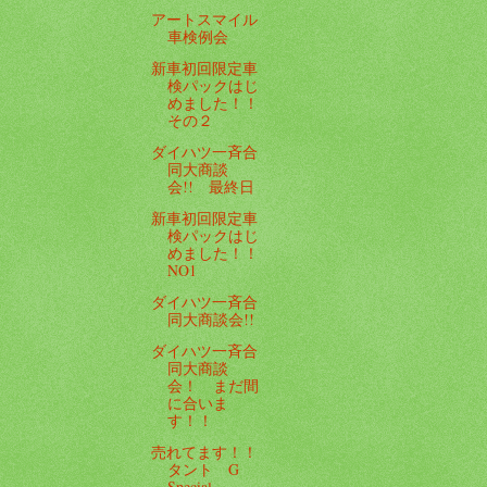
アートスマイル
車検例会
新車初回限定車
検パックはじ
めました！！
その２
ダイハツ一斉合
同大商談
会!! 最終日
新車初回限定車
検パックはじ
めました！！
NO1
ダイハツ一斉合
同大商談会!!
ダイハツ一斉合
同大商談
会！ まだ間
に合いま
す！！
売れてます！！
タント G
Special