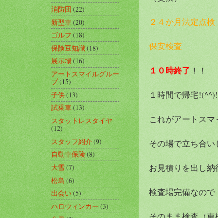
消防団
(22)
２４か月法定点検
新型車
(20)
ゴルフ
(18)
保安検査
保険豆知識
(18)
展示場
(16)
１０時終了
！！
アートスマイルグルー
プ
(15)
１時間で帰宅!(^^)!
子供
(13)
試乗車
(13)
これがアートスマ
スタットレスタイヤ
(12)
スタッフ紹介
(9)
その場で立ち合い
自動車保険
(8)
お見積りを出し納
大雪
(7)
松島
(6)
検査場完備なので
出会い
(5)
ハロウィンカー
(3)
そのまま検査（車