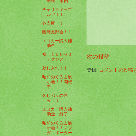
車検 事例
チャリティーゴ
ルフ！！
冬支度！！
臨時支部会！！
エコカー購入補
助金
祝 １５０００
次の投稿
アクセス！！
差し入れ！！
登録:
コメントの投稿 (A
昭和のくるま展
示会！！開催
中
久しぶりの休
み！！
エコカー購入補
助金 終了
昭和のくるま展
示会！！マツ
ダ ポーター