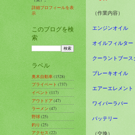
詳細プロフィールを表
（作業内容）
示
エンジンオイル
このブログを検
索
オイルフィルター
クーラントブース
ラベル
ブレーキオイル
奥木自動車
(1528)
プライベート
(737)
エアーエレメント
イベント
(117)
アウトドア
(47)
ワイパーラバー
ラーメン
(47)
野球
(25)
バッテリー
釣り
(25)
アクセス
(22)
（交換）