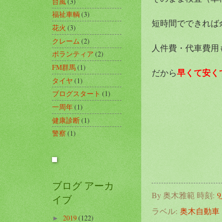
台風
(3)
福祉車輌
(3)
短時間でできれば
花火
(3)
クレーム
(2)
人件費・代車費用
ボランティア
(2)
FM群馬
(1)
早くて安く
だから
タイヤ
(1)
ブログスタート
(1)
一周年
(1)
健康診断
(1)
警察
(1)
ブログ アーカ
By
奥木雅範
時刻:
9
イブ
ラベル:
奥木自動車
2019
(122)
►