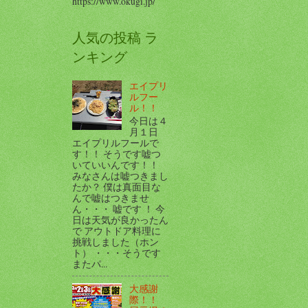
https://www.okugi.jp/
人気の投稿 ラ
ンキング
エイプリ
ルフー
ル！！
今日は４
月１日
エイプリルフールで
す！！ そうです嘘つ
いていいんです！！
みなさんは嘘つきまし
たか？ 僕は真面目な
んで嘘はつきませ
ん・・・ 嘘です ！ 今
日は天気が良かったん
で アウトドア料理に
挑戦しました（ホン
ト） ・・・そうです
またパ...
大感謝
際！！