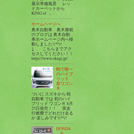
展示準備風景 レッ
ドカーペットから
KING of ...
ホームページへ
奥木自動車 奥木雅範
のブログは 奥木自動
車ホームページ内へ移
動しました!(^^)!
↓ こちらまでアク
セスしてください！！
https://www.okugi.jp/
軽で唯一
のハイブ
リッド
新ワゴン
Ｒ
ついに スズキから 軽
自動車 では 初のハイ
ブリッド ワゴンＲ 8月
25日発売！！ 実走
行燃費でどれだけ走る
か 楽しみです!(^^)!
HONDA
N