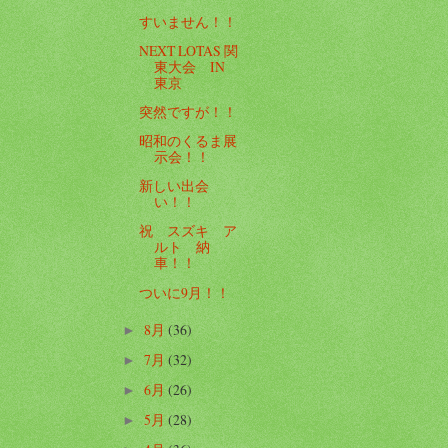
すいません！！
NEXT LOTAS 関
東大会 IN
東京
突然ですが！！
昭和のくるま展
示会！！
新しい出会
い！！
祝 スズキ ア
ルト 納
車！！
ついに9月！！
8月
(36)
►
7月
(32)
►
6月
(26)
►
5月
(28)
►