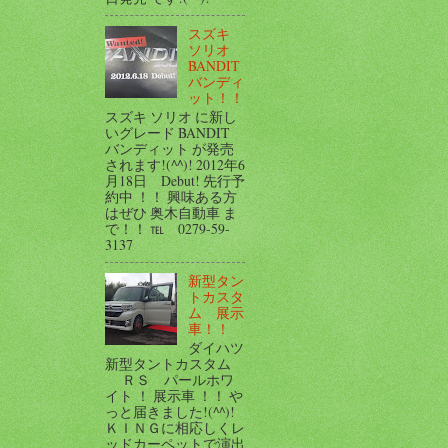
スズキ
ソリオ
BANDIT
バンディ
ット！！
スズキ ソリオ に新し
いグレード BANDIT
バンディット が発売
されます!(^^)! 2012年6
月18日 Debut! 先行予
約中 ！！ 興味ある方
はぜひ 奥木自動車 ま
で！！ ℡ 0279-59-
3137
新型タン
トカスタ
ム 展示
車！！
ダイハツ
新型タントカスタム
ＲＳ パールホワ
イト ！ 展示車 ！！ や
っと届きました!(^^)!
ＫＩＮＧに相応しくレ
ッドカーペットで演出