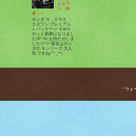
エヌワ
ン 納
車！！
ホンダ Ｎ ＯＮＥ
エヌワン プレミアム
Ｌパッケージ ４ＷＤ
やっと納車になりまし
た(#^.^#) お待たせしま
した!(^^)! 最近はホン
ダの Ｎシリーズ 大人
気 ですね(*^_^*)
「ウォー