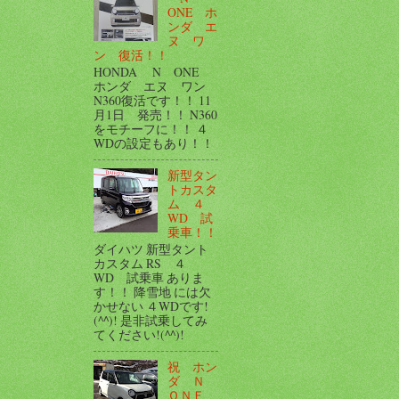
ONE ホ
ンダ エ
ヌ ワ
ン 復活！！
HONDA N ONE
ホンダ エヌ ワン
N360復活です！！ 11
月1日 発売！！ N360
をモチーフに！！ ４
WDの設定もあり！！
新型タン
トカスタ
ム ４
WD 試
乗車！！
ダイハツ 新型タント
カスタム RS ４
WD 試乗車 ありま
す！！ 降雪地 には欠
かせない ４WDです!
(^^)! 是非試乗してみ
てください!(^^)!
祝 ホン
ダ Ｎ
ＯＮＥ