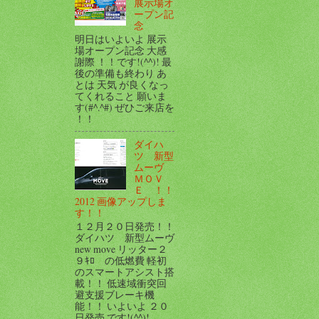
展示場オ
ープン記
念
明日はいよいよ 展示
場オープン記念 大感
謝際 ！！です!(^^)! 最
後の準備も終わり あ
とは 天気 が良くなっ
てくれること 願いま
す(#^.^#) ぜひご来店を
！！
ダイハ
ツ 新型
ムーヴ
ＭＯＶ
Ｅ ！！
2012 画像アップしま
す！！
１２月２０日発売！！
ダイハツ 新型ムーヴ
new move リッター２
９ｷﾛ の低燃費 軽初
のスマートアシスト搭
載！！ 低速域衝突回
避支援ブレーキ機
能！！ いよいよ ２０
日発売 です!(^^)!