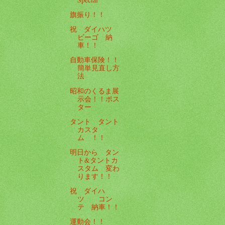
旗振り！！
祝 ダイハツ
ビーゴ 納
車！！
自動車保険！！
簡単見直し方
法
昭和のくるま展
示会！！ポス
ター
タント タント
カスタ
ム ！！
明日から タン
ト&タントカ
スタム 変わ
ります！！
祝 ダイハ
ツ コン
テ 納車！！
運動会！！