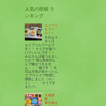
人気の投稿 ラ
ンキング
エイプリ
ルフー
ル！！
今日は４
月１日
エイプリルフールで
す！！ そうです嘘つ
いていいんです！！
みなさんは嘘つきまし
たか？ 僕は真面目な
んで嘘はつきませ
ん・・・ 嘘です ！ 今
日は天気が良かったん
で アウトドア料理に
挑戦しました（ホン
ト） ・・・そうです
またパ...
大感謝
際！！
展示場オ