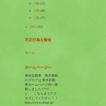
3月
(32)
►
2月
(40)
►
1月
(37)
►
2011
(52)
►
不正行為を報告
ホーム
ホームページへ
奥木自動車 奥木雅範
のブログは 奥木自動
車ホームページ内へ移
動しました!(^^)!
↓ こちらまでアク
セスしてください！！
https://www.okugi.jp/