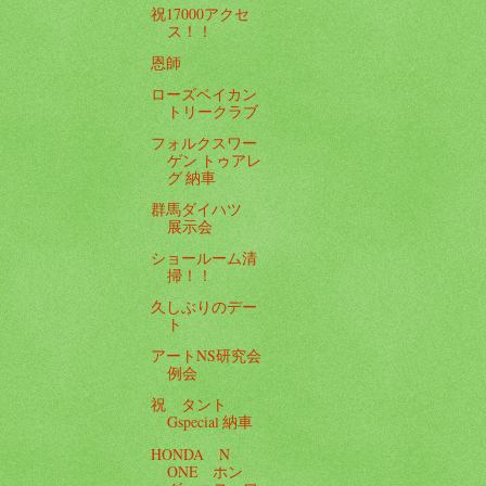
祝17000アクセ
ス！！
恩師
ローズベイカン
トリークラブ
フォルクスワー
ゲン トゥアレ
グ 納車
群馬ダイハツ
展示会
ショールーム清
掃！！
久しぶりのデー
ト
アートNS研究会
例会
祝 タント
Gspecial 納車
HONDA N
ONE ホン