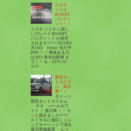
スズキ
ソリオ
BANDIT
バンディ
ット！！
スズキ ソリオ に新し
いグレード BANDIT
バンディット が発売
されます!(^^)! 2012年6
月18日 Debut! 先行予
約中 ！！ 興味ある方
はぜひ 奥木自動車 ま
で！！ ℡ 0279-59-
3137
新型タン
トカスタ
ム 展示
車！！
ダイハツ
新型タントカスタム
ＲＳ パールホワ
イト ！ 展示車 ！！ や
っと届きました!(^^)!
ＫＩＮＧに相応しくレ
ッドカーペットで演出
展示準備風景 レッ