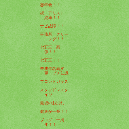
忘年会！！
祝 アリスト
納車！！
ナビ故障！！
事務所 クリー
ニング！！
七五三 画
像！！
七五三！！
未成年名義変
更 プチ知識
フロントガラス
スタッドレスタ
イヤ
最後のお別れ
健康が一番！！
ブログ 一周
年！！