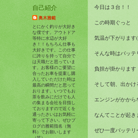
今日は３台！！
自己紹介
奥木雅範
この時期ぐっと
とにかく釣りが大好き
な僕です。アウトドア
気温が下がります(>
等特に水辺が大好
き！！もちろん仕事も
大好きです。この仕事
そんな時はバッテ
に誇りを持って自分で
は天職だと思っていま
す。お客様のご要望に
負担が掛かります
合ったお車を提案し購
入していただけた時は
そして朝、出かけ
最高の瞬間だと思って
おります。いつでもお
茶を飲みにだけでも人
エンジンがかから
の集まる会社を目指し
ておりますので近くを
なんてことが起きます
通ったさいはお気軽に
寄って下さい。ぜひブ
ログの雅範指名（無
ぜひ一度バッテリ
料）でお願いします
（笑）。