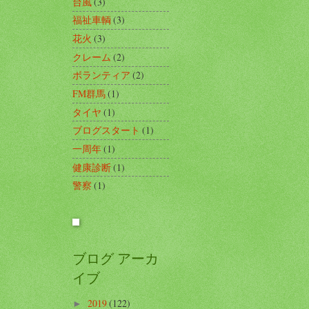
台風
(3)
福祉車輌
(3)
花火
(3)
クレーム
(2)
ボランティア
(2)
FM群馬
(1)
タイヤ
(1)
ブログスタート
(1)
一周年
(1)
健康診断
(1)
警察
(1)
ブログ アーカ
イブ
2019
(122)
►