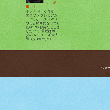
ン 納
車！！
ホンダ Ｎ ＯＮＥ
エヌワン プレミアム
Ｌパッケージ ４ＷＤ
やっと納車になりまし
た(#^.^#) お待たせしま
した!(^^)! 最近はホン
ダの Ｎシリーズ 大人
気 ですね(*^_^*)
「ウォー