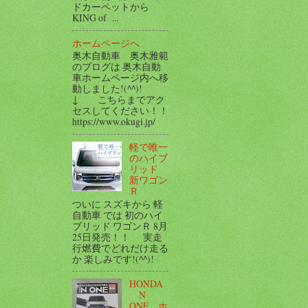
ドカーペットから
KING of ...
ホームページへ
奥木自動車 奥木雅範
のブログは 奥木自動
車ホームページ内へ移
動しました!(^^)!
↓ こちらまでアク
セスしてください！！
https://www.okugi.jp/
軽で唯一
のハイブ
リッド
新ワゴン
Ｒ
ついに スズキから 軽
自動車 では 初のハイ
ブリッド ワゴンＲ 8月
25日発売！！ 実走
行燃費でどれだけ走る
か 楽しみです!(^^)!
HONDA
N
ONE ホ