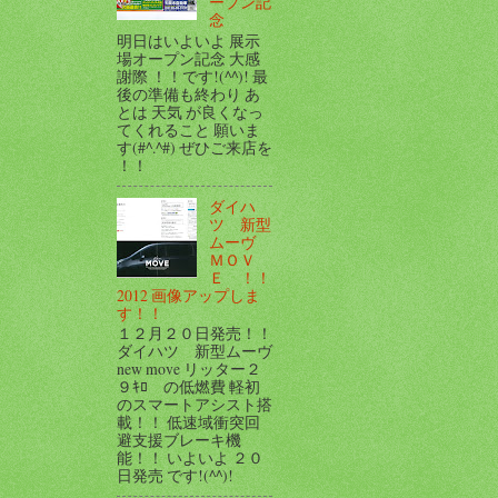
ープン記
念
明日はいよいよ 展示
場オープン記念 大感
謝際 ！！です!(^^)! 最
後の準備も終わり あ
とは 天気 が良くなっ
てくれること 願いま
す(#^.^#) ぜひご来店を
！！
ダイハ
ツ 新型
ムーヴ
ＭＯＶ
Ｅ ！！
2012 画像アップしま
す！！
１２月２０日発売！！
ダイハツ 新型ムーヴ
new move リッター２
９ｷﾛ の低燃費 軽初
のスマートアシスト搭
載！！ 低速域衝突回
避支援ブレーキ機
能！！ いよいよ ２０
日発売 です!(^^)!