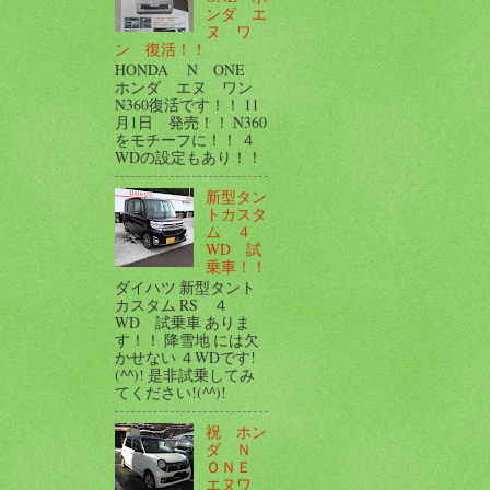
ンダ エ
ヌ ワ
ン 復活！！
HONDA N ONE
ホンダ エヌ ワン
N360復活です！！ 11
月1日 発売！！ N360
をモチーフに！！ ４
WDの設定もあり！！
新型タン
トカスタ
ム ４
WD 試
乗車！！
ダイハツ 新型タント
カスタム RS ４
WD 試乗車 ありま
す！！ 降雪地 には欠
かせない ４WDです!
(^^)! 是非試乗してみ
てください!(^^)!
祝 ホン
ダ Ｎ
ＯＮＥ
エヌワ