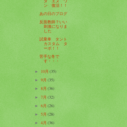
ダ エヌ ワ
ン 復活！！
あの日のブログ
反面教師？いい
刺激になりま
した
試乗車 タント
カスタム タ
ーボ！！
苦手な冬で
す・・・
10月
(35)
►
9月
(35)
►
8月
(36)
►
7月
(32)
►
6月
(26)
►
5月
(28)
►
4月
(36)
►