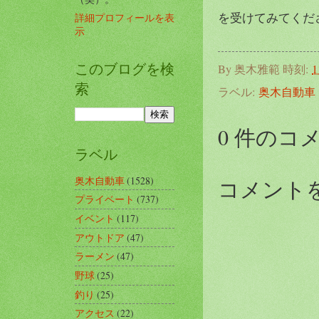
を受けてみてください
詳細プロフィールを表
示
このブログを検
By
奥木雅範
時刻:
1
索
ラベル:
奥木自動車
0 件のコ
ラベル
奥木自動車
(1528)
コメント
プライベート
(737)
イベント
(117)
アウトドア
(47)
ラーメン
(47)
野球
(25)
釣り
(25)
アクセス
(22)