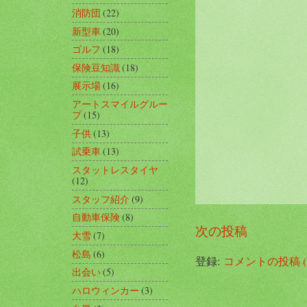
消防団
(22)
新型車
(20)
ゴルフ
(18)
保険豆知識
(18)
展示場
(16)
アートスマイルグルー
プ
(15)
子供
(13)
試乗車
(13)
スタットレスタイヤ
(12)
スタッフ紹介
(9)
自動車保険
(8)
次の投稿
大雪
(7)
松島
(6)
登録:
コメントの投稿 (A
出会い
(5)
ハロウィンカー
(3)