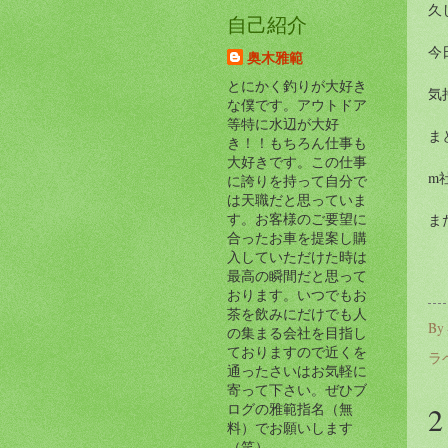
久
自己紹介
今
奥木雅範
とにかく釣りが大好き
気
な僕です。アウトドア
等特に水辺が大好
ま
き！！もちろん仕事も
大好きです。この仕事
m
に誇りを持って自分で
は天職だと思っていま
す。お客様のご要望に
ま
合ったお車を提案し購
入していただけた時は
最高の瞬間だと思って
おります。いつでもお
茶を飲みにだけでも人
By
の集まる会社を目指し
ておりますので近くを
ラ
通ったさいはお気軽に
寄って下さい。ぜひブ
ログの雅範指名（無
料）でお願いします
（笑）。