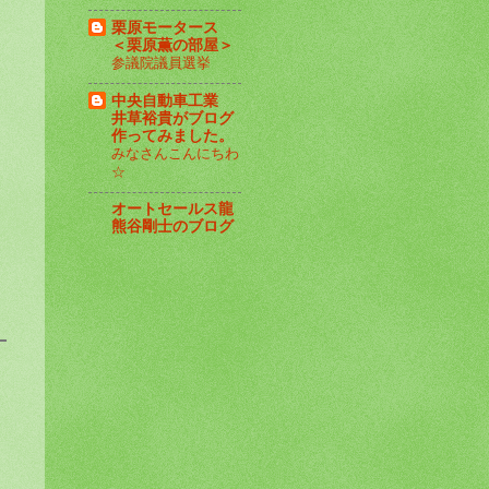
栗原モータース
＜栗原薫の部屋＞
参議院議員選挙
中央自動車工業
井草裕貴がブログ
作ってみました。
みなさんこんにちわ
☆
オートセールス龍
熊谷剛士のブログ