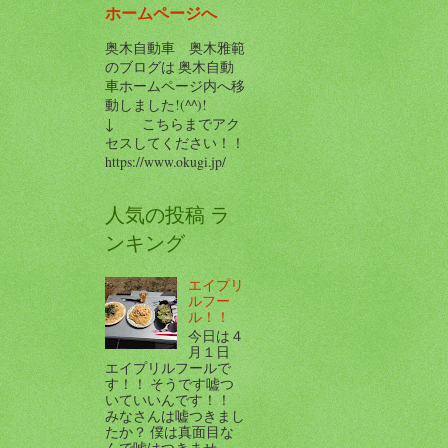
ホームページへ
奥木自動車 奥木雅範
のブログは 奥木自動
車ホームページ内へ移
動しました!(^^)!
↓ こちらまでアク
セスしてください！！
https://www.okugi.jp/
人気の投稿 ラ
ンキング
エイプリ
ルフー
ル！！
今日は４
月１日
エイプリルフールで
す！！ そうです嘘つ
いていいんです！！
みなさんは嘘つきまし
たか？ 僕は真面目な
んで嘘はつきませ