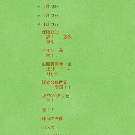
3月
(32)
►
2月
(27)
►
1月
(35)
▼
保険豆知
識！！ 多数
割引
イオン 高
崎！！
自賠責保険 値
上げ！！ 4
月から
販売台数世界
一 奪還！！
祝27000アクセ
ス！！
雪！！
昨日の画像
パスタ