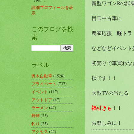
新型ワゴンRの試
詳細プロフィールを表
示
目玉中古車に
このブログを検
軽トラ
農家応援
索
などなどイベント
初売りで車買わな
ラベル
奥木自動車
(1528)
損です！！
プライベート
(737)
イベント
(117)
大型TVの当たる
アウトドア
(47)
福引きも
！！
ラーメン
(47)
野球
(25)
お楽しみに！
釣り
(25)
アクセス
(22)