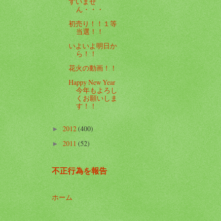
すいませ
ん・・・
初売り！！１等
当選！！
いよいよ明日か
ら！！
花火の動画！！
Happy New Year
今年もよろし
くお願いしま
す！！
2012
(400)
►
2011
(52)
►
不正行為を報告
ホーム