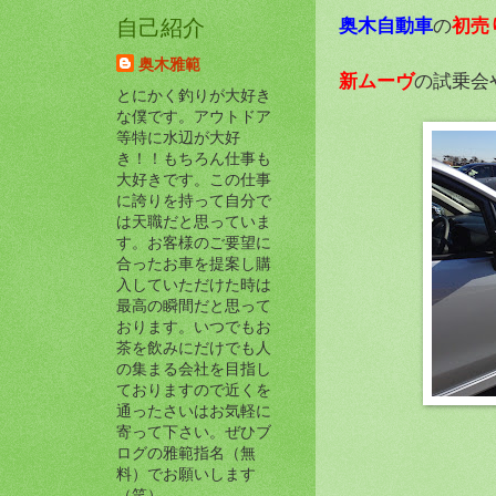
奥木自動車
初売
の
自己紹介
奥木雅範
新ムーヴ
の試乗会
とにかく釣りが大好き
な僕です。アウトドア
等特に水辺が大好
き！！もちろん仕事も
大好きです。この仕事
に誇りを持って自分で
は天職だと思っていま
す。お客様のご要望に
合ったお車を提案し購
入していただけた時は
最高の瞬間だと思って
おります。いつでもお
茶を飲みにだけでも人
の集まる会社を目指し
ておりますので近くを
通ったさいはお気軽に
寄って下さい。ぜひブ
ログの雅範指名（無
料）でお願いします
（笑）。