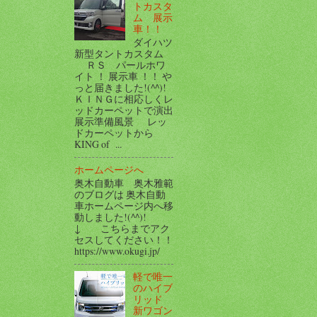
トカスタ
ム 展示
車！！
ダイハツ
新型タントカスタム
ＲＳ パールホワ
イト ！ 展示車 ！！ や
っと届きました!(^^)!
ＫＩＮＧに相応しくレ
ッドカーペットで演出
展示準備風景 レッ
ドカーペットから
KING of ...
ホームページへ
奥木自動車 奥木雅範
のブログは 奥木自動
車ホームページ内へ移
動しました!(^^)!
↓ こちらまでアク
セスしてください！！
https://www.okugi.jp/
軽で唯一
のハイブ
リッド
新ワゴン