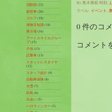
By
奥木雅範
時刻:
1
消防団
(22)
ラベル:
イベント
,
新型車
(20)
ゴルフ
(18)
0 件のコ
保険豆知識
(18)
展示場
(16)
アートスマイルグルー
コメント
プ
(15)
子供
(13)
試乗車
(13)
スタットレスタイヤ
(12)
スタッフ紹介
(9)
自動車保険
(8)
大雪
(7)
松島
(6)
出会い
(5)
ハロウィンカー
(3)