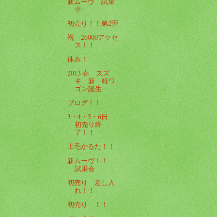
新ムーヴ 試乗
車
初売り！！第2弾
祝 26000アクセ
ス！！
休み！
2013 春 スズ
キ 新 軽ワ
ゴン誕生
ブログ！！
3・4・5・6日
初売り終
了！！
上毛かるた！！
新ムーヴ！！
試乗会
初売り 差し入
れ！！
初売り ！！