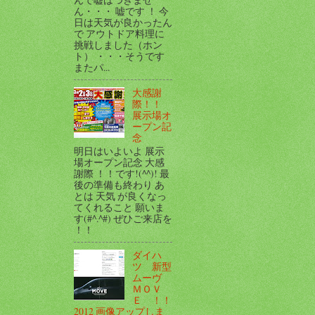
ん・・・ 嘘です ！ 今
日は天気が良かったん
で アウトドア料理に
挑戦しました（ホン
ト） ・・・そうです
またパ...
大感謝
際！！
展示場オ
ープン記
念
明日はいよいよ 展示
場オープン記念 大感
謝際 ！！です!(^^)! 最
後の準備も終わり あ
とは 天気 が良くなっ
てくれること 願いま
す(#^.^#) ぜひご来店を
！！
ダイハ
ツ 新型
ムーヴ
ＭＯＶ
Ｅ ！！
2012 画像アップしま