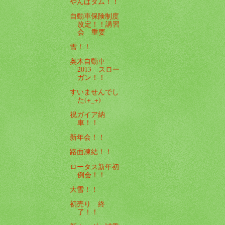
やんばダム！！
自動車保険制度
改定！！講習
会 重要
雪！！
奥木自動車
2013 スロー
ガン！！
すいませんでし
た(+_+)
祝ガイア納
車！！
新年会！！
路面凍結！！
ロータス新年初
例会！！
大雪！！
初売り 終
了！！