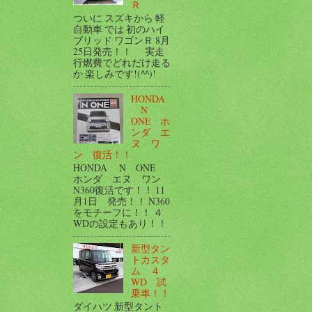
Ｒ
ついに スズキから 軽
自動車 では 初のハイ
ブリッド ワゴンＲ 8月
25日発売！！ 実走
行燃費でどれだけ走る
か 楽しみです!(^^)!
HONDA
N
ONE ホ
ンダ エ
ヌ ワ
ン 復活！！
HONDA N ONE
ホンダ エヌ ワン
N360復活です！！ 11
月1日 発売！！ N360
をモチーフに！！ ４
WDの設定もあり！！
新型タン
トカスタ
ム ４
WD 試
乗車！！
ダイハツ 新型タント