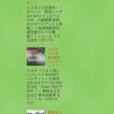
す！！
１２月２０日発売！！
ダイハツ 新型ムーヴ
new move リッター２
９ｷﾛ の低燃費 軽初
のスマートアシスト搭
載！！ 低速域衝突回
避支援ブレーキ機
能！！ いよいよ ２０
日発売 です!(^^)!
スズキ
ソリオ
BANDIT
バンディ
ット！！
スズキ ソリオ に新し
いグレード BANDIT
バンディット が発売
されます!(^^)! 2012年6
月18日 Debut! 先行予
約中 ！！ 興味ある方
はぜひ 奥木自動車 ま
で！！ ℡ 0279-59-
3137
新型タン