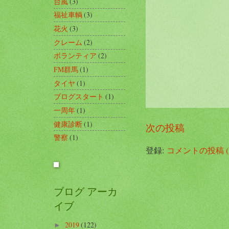
台風
(3)
福祉車輌
(3)
花火
(3)
クレーム
(2)
ボランティア
(2)
FM群馬
(1)
タイヤ
(1)
ブログスタート
(1)
一周年
(1)
健康診断
(1)
次の投稿
警察
(1)
登録:
コメントの投稿 (A
ブログ アーカ
イブ
2019
(122)
►