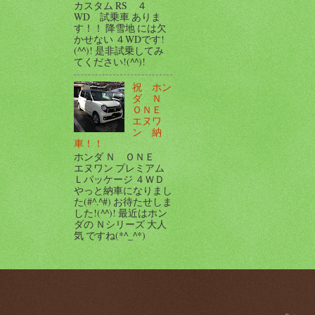
カスタム RS ４
WD 試乗車 ありま
す！！ 降雪地 には欠
かせない ４WDです!
(^^)! 是非試乗してみ
てください!(^^)!
祝 ホン
ダ Ｎ
ＯＮＥ
エヌワ
ン 納
車！！
ホンダ Ｎ ＯＮＥ
エヌワン プレミアム
Ｌパッケージ ４ＷＤ
やっと納車になりまし
た(#^.^#) お待たせしま
した!(^^)! 最近はホン
ダの Ｎシリーズ 大人
気 ですね(*^_^*)