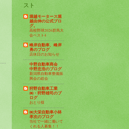
スト
堀越モータース堀
越由伸の公式ブロ
グ。
高校野球2026群馬大
会ベスト4
峰岸自動車、峰岸
勇のブログ
店休日のお知らせ
中野自動車商会
中野忠浩のブログ
新潟県自動車整備振
興会の総会
狩野自動車工業
㈱・狩野雄司のブ
ログ
おとり様
㈱大栄自動車小林
孝次のブログ
当社で一緒に働いて
くれる人募集！！