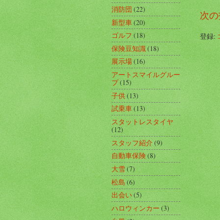
消防団
(22)
次の
新型車
(20)
ゴルフ
(18)
登録:
保険豆知識
(18)
展示場
(16)
アートスマイルグルー
プ
(15)
子供
(13)
試乗車
(13)
スタットレスタイヤ
(12)
スタッフ紹介
(9)
自動車保険
(8)
大雪
(7)
松島
(6)
出会い
(5)
ハロウィンカー
(3)