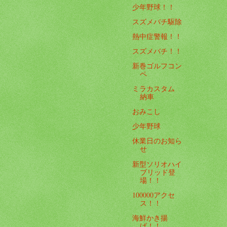
少年野球！！
スズメバチ駆除
熱中症警報！！
スズメバチ！！
新巻ゴルフコン
ペ
ミラカスタム
納車
おみこし
少年野球
休業日のお知ら
せ
新型ソリオハイ
ブリッド登
場！！
100000アクセ
ス！！
海鮮かき揚
げ！！