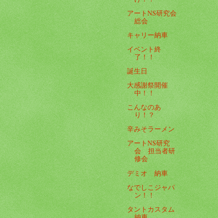
アートNS研究会
総会
キャリー納車
イベント終
了！！
誕生日
大感謝祭開催
中！！
こんなのあ
り！？
辛みそラーメン
アートNS研究
会 担当者研
修会
デミオ 納車
なでしこジャパ
ン！！
タントカスタム
納車