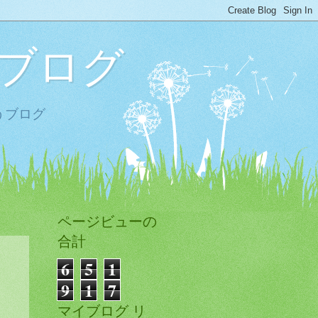
ブログ
うブログ
ページビューの
合計
6
5
1
9
1
7
マイブログ リ