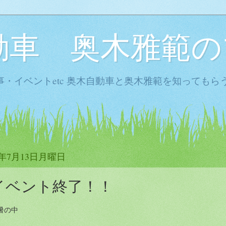
動車 奥木雅範の
・イベントetc 奥木自動車と奥木雅範を知ってもら
5年7月13日月曜日
イベント終了！！
暑の中