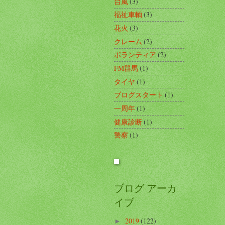
台風
(3)
福祉車輌
(3)
花火
(3)
クレーム
(2)
ボランティア
(2)
FM群馬
(1)
タイヤ
(1)
ブログスタート
(1)
一周年
(1)
健康診断
(1)
警察
(1)
ブログ アーカ
イブ
2019
(122)
►