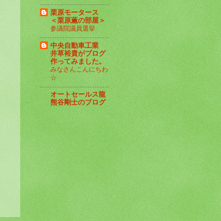
栗原モータース
＜栗原薫の部屋＞
参議院議員選挙
中央自動車工業
井草裕貴がブログ
作ってみました。
みなさんこんにちわ
☆
オートセールス龍
熊谷剛士のブログ