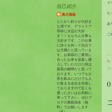
イ
自己紹介
た
奥木雅範
とにかく釣りが大好き
あ
な僕です。アウトドア
等特に水辺が大好
ご
き！！もちろん仕事も
大好きです。この仕事
に誇りを持って自分で
は天職だと思っていま
す。お客様のご要望に
合ったお車を提案し購
By
入していただけた時は
ラ
最高の瞬間だと思って
おります。いつでもお
茶を飲みにだけでも人
の集まる会社を目指し
ておりますので近くを
通ったさいはお気軽に
寄って下さい。ぜひブ
ログの雅範指名（無
料）でお願いします
（笑）。