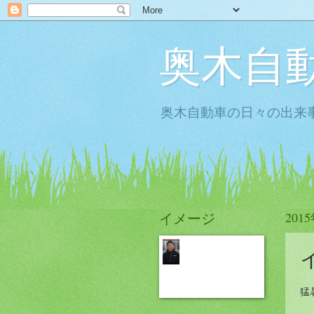
奥木自
奥木自動車の日々の出来事
イメージ
201
猛