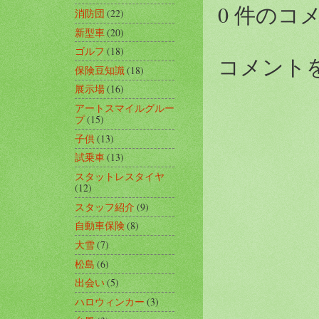
0 件のコ
消防団
(22)
新型車
(20)
ゴルフ
(18)
コメント
保険豆知識
(18)
展示場
(16)
アートスマイルグルー
プ
(15)
子供
(13)
試乗車
(13)
スタットレスタイヤ
(12)
スタッフ紹介
(9)
自動車保険
(8)
大雪
(7)
松島
(6)
出会い
(5)
ハロウィンカー
(3)