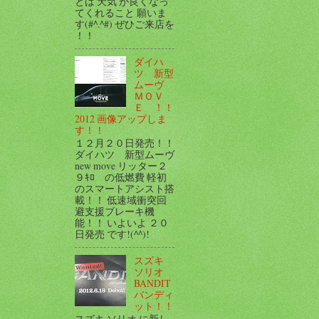
とは 天気 が良くなっ
てくれること 願いま
す(#^.^#) ぜひご来店を
！！
ダイハ
ツ 新型
ムーヴ
ＭＯＶ
Ｅ ！！
2012 画像アップしま
す！！
１２月２０日発売！！
ダイハツ 新型ムーヴ
new move リッター２
９ｷﾛ の低燃費 軽初
のスマートアシスト搭
載！！ 低速域衝突回
避支援ブレーキ機
能！！ いよいよ ２０
日発売 です!(^^)!
スズキ
ソリオ
BANDIT
バンディ
ット！！
スズキ ソリオ に新し