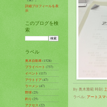
詳細プロフィールを表
示
このブログを検
索
ラベル
奥木自動車
(1528)
プライベート
(737)
イベント
(117)
アウトドア
(47)
ラーメン
(47)
By
奥木雅範
時刻:
7
野球
(25)
ラベル:
アートスマ
釣り
(25)
アクセス
(22)