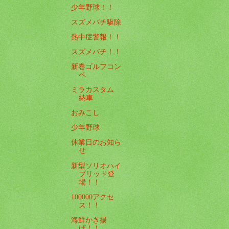
少年野球！！
スズメバチ駆除
熱中症警報！！
スズメバチ！！
新巻ゴルフコン
ペ
ミラカスタム
納車
おみこし
少年野球
休業日のお知ら
せ
新型ソリオハイ
ブリッド登
場！！
100000アクセ
ス！！
海鮮かき揚
げ！！