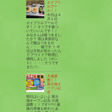
エイプリ
ルフー
ル！！
今日は４
月１日
エイプリルフールで
す！！ そうです嘘つ
いていいんです！！
みなさんは嘘つきまし
たか？ 僕は真面目な
んで嘘はつきませ
ん・・・ 嘘です ！ 今
日は天気が良かったん
で アウトドア料理に
挑戦しました（ホン
ト） ・・・そうです
またパ...
大感謝
際！！
展示場オ
ープン記
念
明日はいよいよ 展示
場オープン記念 大感
謝際 ！！です!(^^)! 最
後の準備も終わり あ