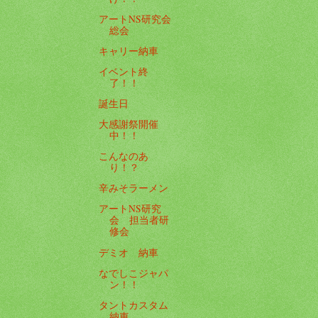
アートNS研究会
総会
キャリー納車
イベント終
了！！
誕生日
大感謝祭開催
中！！
こんなのあ
り！？
辛みそラーメン
アートNS研究
会 担当者研
修会
デミオ 納車
なでしこジャパ
ン！！
タントカスタム
納車