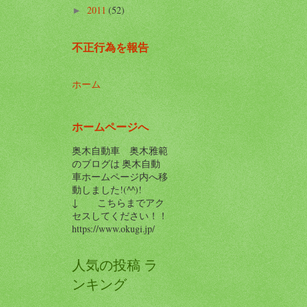
2011
(52)
►
不正行為を報告
ホーム
ホームページへ
奥木自動車 奥木雅範
のブログは 奥木自動
車ホームページ内へ移
動しました!(^^)!
↓ こちらまでアク
セスしてください！！
https://www.okugi.jp/
人気の投稿 ラ
ンキング