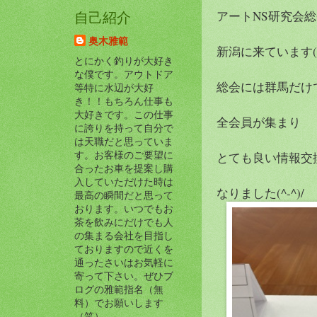
アートNS研究会
自己紹介
奥木雅範
新潟に来ています(^-
とにかく釣りが大好き
な僕です。アウトドア
総会には群馬だけ
等特に水辺が大好
き！！もちろん仕事も
大好きです。この仕事
全会員が集まり
に誇りを持って自分で
は天職だと思っていま
す。お客様のご要望に
とても良い情報交
合ったお車を提案し購
入していただけた時は
なりました(^-^)/
最高の瞬間だと思って
おります。いつでもお
茶を飲みにだけでも人
の集まる会社を目指し
ておりますので近くを
通ったさいはお気軽に
寄って下さい。ぜひブ
ログの雅範指名（無
料）でお願いします
（笑）。