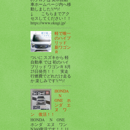
車ホームページ内へ移
動しました!(^^)!
↓ こちらまでアク
セスしてください！！
https://www.okugi.jp/
軽で唯一
のハイブ
リッド
新ワゴン
Ｒ
ついに スズキから 軽
自動車 では 初のハイ
ブリッド ワゴンＲ 8月
25日発売！！ 実走
行燃費でどれだけ走る
か 楽しみです!(^^)!
HONDA
N
ONE ホ
ンダ エ
ヌ ワ
ン 復活！！
HONDA N ONE
ホンダ エヌ ワン
N360復活です！！ 11