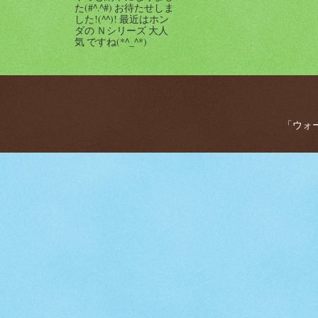
た(#^.^#) お待たせしま
した!(^^)! 最近はホン
ダの Ｎシリーズ 大人
気 ですね(*^_^*)
「ウォー