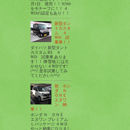
月1日 発売！！ N360
をモチーフに！！ ４
WDの設定もあり！！
新型タン
トカスタ
ム ４
WD 試
乗車！！
ダイハツ 新型タント
カスタム RS ４
WD 試乗車 ありま
す！！ 降雪地 には欠
かせない ４WDです!
(^^)! 是非試乗してみ
てください!(^^)!
祝 ホン
ダ Ｎ
ＯＮＥ
エヌワ
ン 納
車！！
ホンダ Ｎ ＯＮＥ
エヌワン プレミアム
Ｌパッケージ ４ＷＤ
やっと納車になりまし