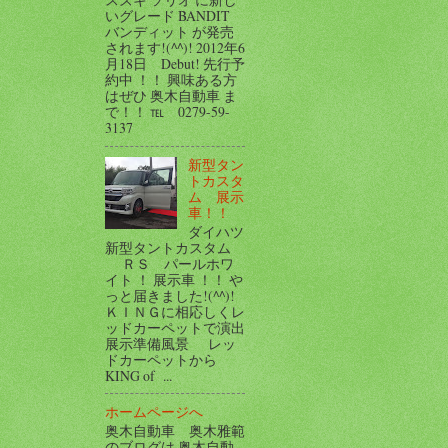
いグレード BANDIT
バンディット が発売
されます!(^^)! 2012年6
月18日 Debut! 先行予
約中 ！！ 興味ある方
はぜひ 奥木自動車 ま
で！！ ℡ 0279-59-
3137
新型タン
トカスタ
ム 展示
車！！
ダイハツ
新型タントカスタム
ＲＳ パールホワ
イト ！ 展示車 ！！ や
っと届きました!(^^)!
ＫＩＮＧに相応しくレ
ッドカーペットで演出
展示準備風景 レッ
ドカーペットから
KING of ...
ホームページへ
奥木自動車 奥木雅範
のブログは 奥木自動