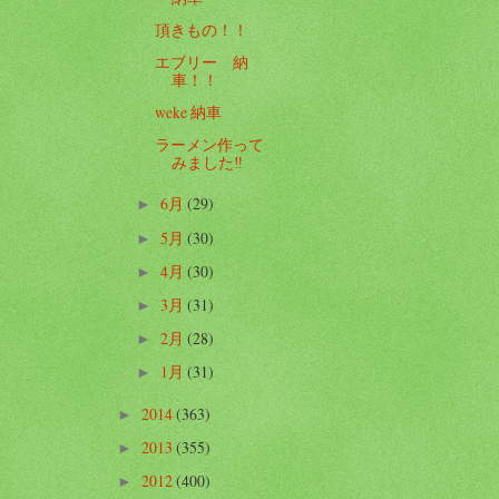
頂きもの！！
エブリー 納
車！！
weke 納車
ラーメン作って
みました‼️
6月
(29)
►
5月
(30)
►
4月
(30)
►
3月
(31)
►
2月
(28)
►
1月
(31)
►
2014
(363)
►
2013
(355)
►
2012
(400)
►