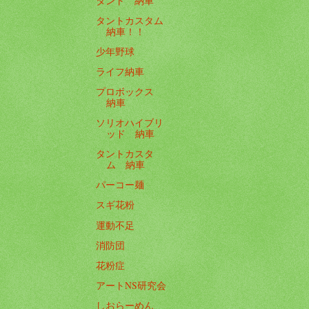
タント 納車
タントカスタム
納車！！
少年野球
ライフ納車
プロボックス
納車
ソリオハイブリ
ッド 納車
タントカスタ
ム 納車
パーコー麺
スギ花粉
運動不足
消防団
花粉症
アートNS研究会
しおらーめん