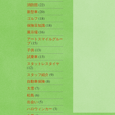
消防団
(22)
新型車
(20)
ゴルフ
(18)
保険豆知識
(18)
展示場
(16)
アートスマイルグルー
プ
(15)
子供
(13)
試乗車
(13)
スタットレスタイヤ
(12)
スタッフ紹介
(9)
自動車保険
(8)
大雪
(7)
松島
(6)
出会い
(5)
ハロウィンカー
(3)