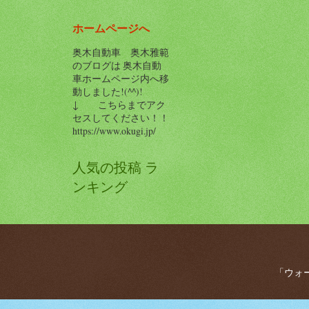
ホームページへ
奥木自動車 奥木雅範
のブログは 奥木自動
車ホームページ内へ移
動しました!(^^)!
↓ こちらまでアク
セスしてください！！
https://www.okugi.jp/
人気の投稿 ラ
ンキング
「ウォー