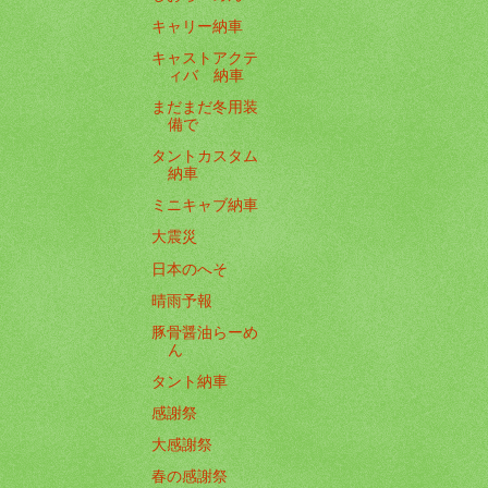
キャリー納車
キャストアクテ
ィバ 納車
まだまだ冬用装
備で
タントカスタム
納車
ミニキャブ納車
大震災
日本のへそ
晴雨予報
豚骨醤油らーめ
ん
タント納車
感謝祭
大感謝祭
春の感謝祭