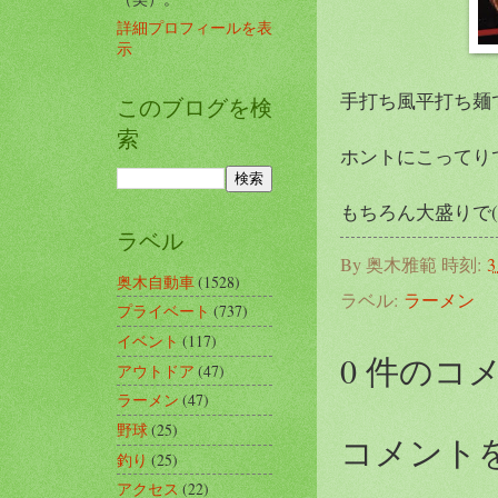
詳細プロフィールを表
示
手打ち風平打ち麺
このブログを検
索
ホントにこってりで
もちろん大盛りで(#^
ラベル
By
奥木雅範
時刻:
3
奥木自動車
(1528)
ラベル:
ラーメン
プライベート
(737)
イベント
(117)
0 件のコ
アウトドア
(47)
ラーメン
(47)
野球
(25)
コメント
釣り
(25)
アクセス
(22)