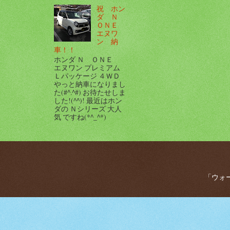
祝 ホン
ダ Ｎ
ＯＮＥ
エヌワ
ン 納
車！！
ホンダ Ｎ ＯＮＥ
エヌワン プレミアム
Ｌパッケージ ４ＷＤ
やっと納車になりまし
た(#^.^#) お待たせしま
した!(^^)! 最近はホン
ダの Ｎシリーズ 大人
気 ですね(*^_^*)
「ウォー