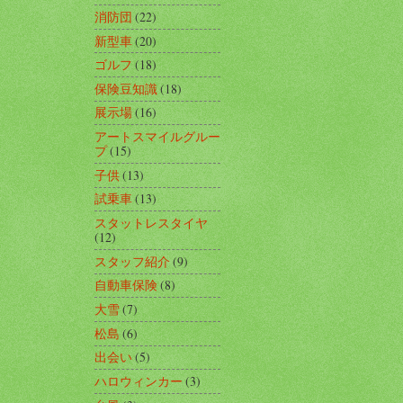
消防団
(22)
新型車
(20)
ゴルフ
(18)
保険豆知識
(18)
展示場
(16)
アートスマイルグルー
プ
(15)
子供
(13)
試乗車
(13)
スタットレスタイヤ
(12)
スタッフ紹介
(9)
自動車保険
(8)
大雪
(7)
松島
(6)
出会い
(5)
ハロウィンカー
(3)