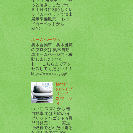
っと届きました!(^^)!
ＫＩＮＧに相応しくレ
ッドカーペットで演出
展示準備風景 レッ
ドカーペットから
KING of ...
ホームページへ
奥木自動車 奥木雅範
のブログは 奥木自動
車ホームページ内へ移
動しました!(^^)!
↓ こちらまでアク
セスしてください！！
https://www.okugi.jp/
軽で唯一
のハイブ
リッド
新ワゴン
Ｒ
ついに スズキから 軽
自動車 では 初のハイ
ブリッド ワゴンＲ 8月
25日発売！！ 実走
行燃費でどれだけ走る
か 楽しみです!(^^)!