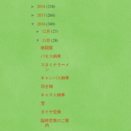
2018
(218)
►
2017
(264)
►
2016
(349)
▼
12月
(27)
►
11月
(28)
▼
敢闘賞
バモス納車
スタミナラーメ
ン
キャンバス納車
頂き物
キャスト納車
雪
タイヤ交換
臨時営業のご案
内