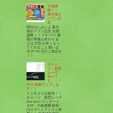
大感謝
際！！
展示場オ
ープン記
念
明日はいよいよ 展示
場オープン記念 大感
謝際 ！！です!(^^)! 最
後の準備も終わり あ
とは 天気 が良くなっ
てくれること 願いま
す(#^.^#) ぜひご来店を
！！
ダイハ
ツ 新型
ムーヴ
ＭＯＶ
Ｅ ！！
2012 画像アップしま
す！！
１２月２０日発売！！
ダイハツ 新型ムーヴ
new move リッター２
９ｷﾛ の低燃費 軽初
のスマートアシスト搭