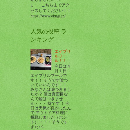
↓ こちらまでアク
セスしてください！！
https://www.okugi.jp/
人気の投稿 ラ
ンキング
エイプリ
ルフー
ル！！
今日は４
月１日
エイプリルフールで
す！！ そうです嘘つ
いていいんです！！
みなさんは嘘つきまし
たか？ 僕は真面目な
んで嘘はつきませ
ん・・・ 嘘です ！ 今
日は天気が良かったん
で アウトドア料理に
挑戦しました（ホン
ト） ・・・そうです
またパ...