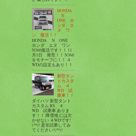
HONDA
N
ONE ホ
ンダ エ
ヌ ワ
ン 復活！！
HONDA N ONE
ホンダ エヌ ワン
N360復活です！！ 11
月1日 発売！！ N360
をモチーフに！！ ４
WDの設定もあり！！
新型タン
トカスタ
ム ４
WD 試
乗車！！
ダイハツ 新型タント
カスタム RS ４
WD 試乗車 ありま
す！！ 降雪地 には欠
かせない ４WDです!
(^^)! 是非試乗してみ
てください!(^^)!