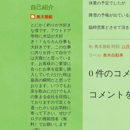
休業の予定でしたが
自己紹介
降雪の予報が出ている
奥木雅範
とにかく釣りが大好き
臨時営業とさせて頂き
な僕です。アウトドア
等特に水辺が大好
き！！もちろん仕事も
By
奥木雅範
時刻:
11月 
大好きです。この仕事
に誇りを持って自分で
ラベル:
奥木自動車
は天職だと思っていま
す。お客様のご要望に
合ったお車を提案し購
0 件のコ
入していただけた時は
最高の瞬間だと思って
おります。いつでもお
コメント
茶を飲みにだけでも人
の集まる会社を目指し
ておりますので近くを
通ったさいはお気軽に
寄って下さい。ぜひブ
ログの雅範指名（無
料）でお願いします
（笑）。