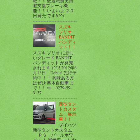
載！！ 低速域衝突回
避支援ブレーキ機
能！！ いよいよ ２０
日発売 です!(^^)!
スズキ
ソリオ
BANDIT
バンディ
ット！！
スズキ ソリオ に新し
いグレード BANDIT
バンディット が発売
されます!(^^)! 2012年6
月18日 Debut! 先行予
約中 ！！ 興味ある方
はぜひ 奥木自動車 ま
で！！ ℡ 0279-59-
3137
新型タン
トカスタ
ム 展示
車！！
ダイハツ
新型タントカスタム
ＲＳ パールホワ
イト ！ 展示車 ！！ や