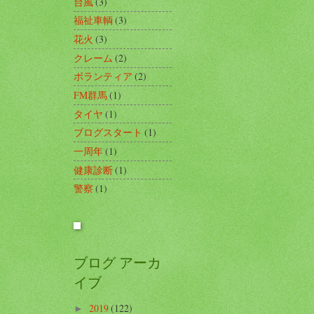
台風
(3)
福祉車輌
(3)
花火
(3)
クレーム
(2)
ボランティア
(2)
FM群馬
(1)
タイヤ
(1)
ブログスタート
(1)
一周年
(1)
健康診断
(1)
警察
(1)
ブログ アーカ
イブ
2019
(122)
►