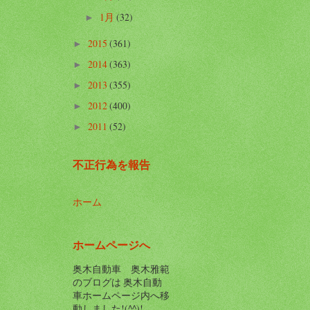
1月
(32)
►
2015
(361)
►
2014
(363)
►
2013
(355)
►
2012
(400)
►
2011
(52)
►
不正行為を報告
ホーム
ホームページへ
奥木自動車 奥木雅範
のブログは 奥木自動
車ホームページ内へ移
動しました!(^^)!