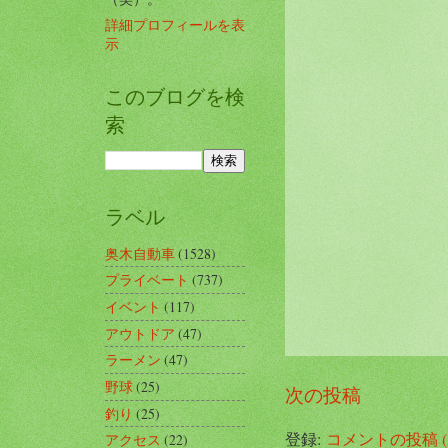
詳細プロフィールを表
示
このブログを検
索
ラベル
奥木自動車
(1528)
プライベート
(737)
イベント
(117)
アウトドア
(47)
ラーメン
(47)
野球
(25)
次の投稿
釣り
(25)
登録:
コメントの投稿 (A
アクセス
(22)