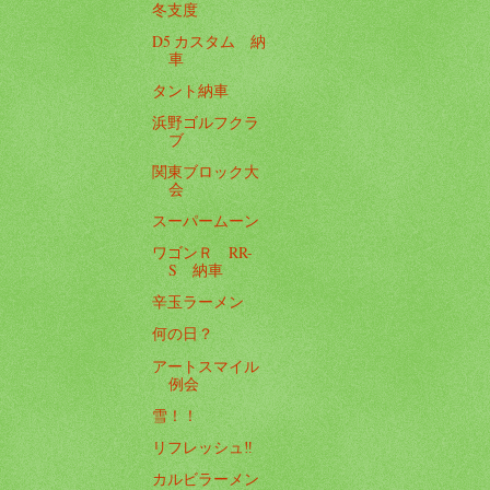
冬支度
D5 カスタム 納
車
タント納車
浜野ゴルフクラ
ブ
関東ブロック大
会
スーパームーン
ワゴンＲ RR-
S 納車
辛玉ラーメン
何の日？
アートスマイル
例会
雪！！
リフレッシュ‼️
カルビラーメン