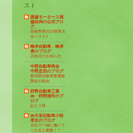
スト
堀越モータース堀
越由伸の公式ブロ
グ。
高校野球2026群馬大
会ベスト4
峰岸自動車、峰岸
勇のブログ
店休日のお知らせ
中野自動車商会
中野忠浩のブログ
新潟県自動車整備振
興会の総会
狩野自動車工業
㈱・狩野雄司のブ
ログ
おとり様
㈱大栄自動車小林
孝次のブログ
当社で一緒に働いて
くれる人募集！！