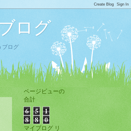
ブログ
うブログ
ページビューの
合計
6
5
1
8
8
0
マイブログ リ