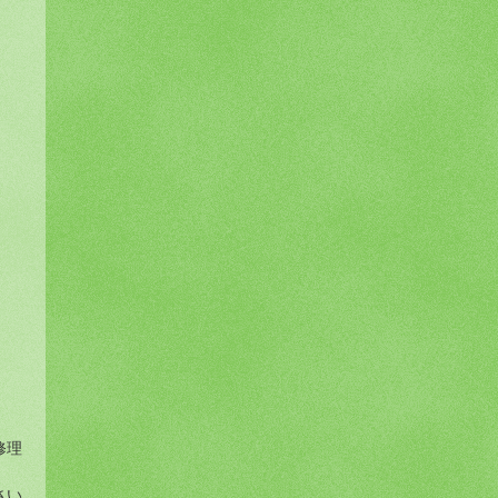
修理
も
さい