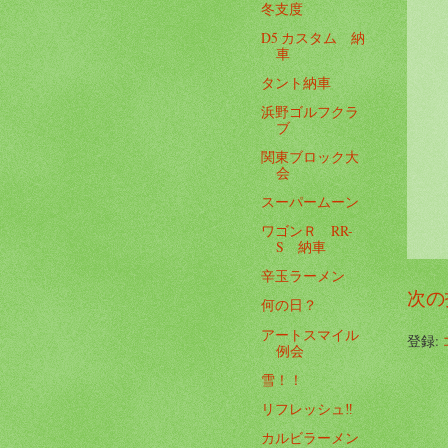
冬支度
D5 カスタム 納
車
タント納車
浜野ゴルフクラ
ブ
関東ブロック大
会
スーパームーン
ワゴンＲ RR-
S 納車
辛玉ラーメン
次の
何の日？
アートスマイル
登録:
例会
雪！！
リフレッシュ‼️
カルビラーメン