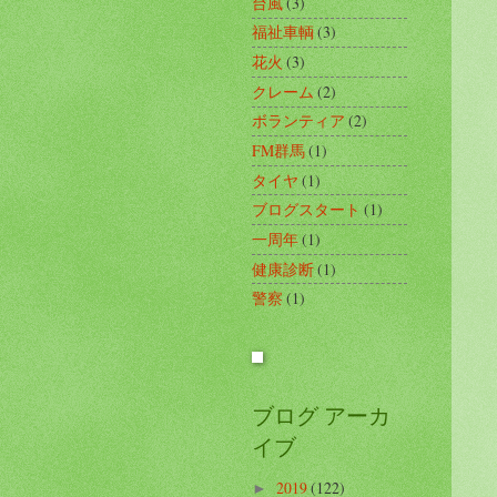
台風
(3)
福祉車輌
(3)
花火
(3)
クレーム
(2)
ボランティア
(2)
FM群馬
(1)
タイヤ
(1)
ブログスタート
(1)
一周年
(1)
健康診断
(1)
警察
(1)
ブログ アーカ
イブ
2019
(122)
►