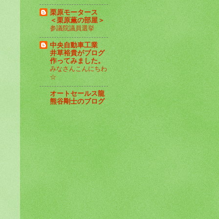
栗原モータース
＜栗原薫の部屋＞
参議院議員選挙
中央自動車工業
井草裕貴がブログ
作ってみました。
みなさんこんにちわ
☆
オートセールス龍
熊谷剛士のブログ