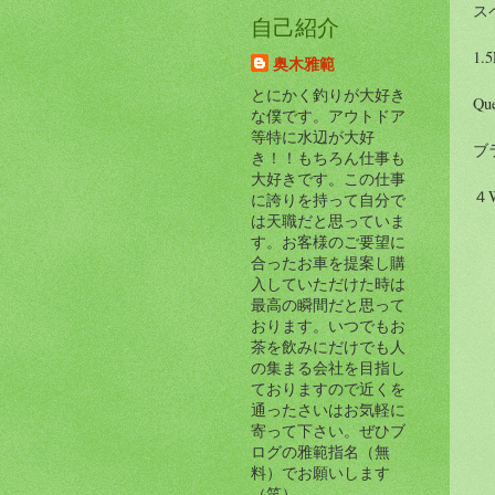
ス
自己紹介
1.
奥木雅範
とにかく釣りが大好き
Qu
な僕です。アウトドア
等特に水辺が大好
ブ
き！！もちろん仕事も
大好きです。この仕事
４
に誇りを持って自分で
は天職だと思っていま
す。お客様のご要望に
合ったお車を提案し購
入していただけた時は
最高の瞬間だと思って
おります。いつでもお
茶を飲みにだけでも人
の集まる会社を目指し
ておりますので近くを
通ったさいはお気軽に
寄って下さい。ぜひブ
ログの雅範指名（無
料）でお願いします
（笑）。