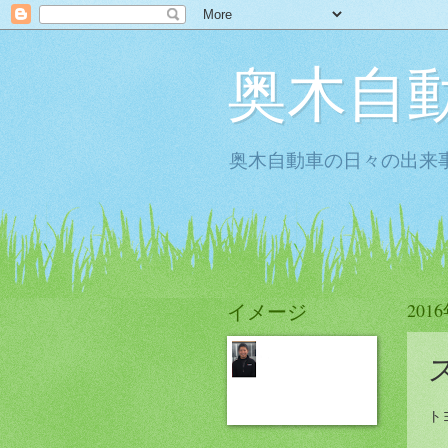
奥木自
奥木自動車の日々の出来事
イメージ
201
ト