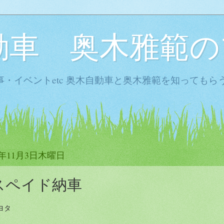
動車 奥木雅範の
・イベントetc 奥木自動車と奥木雅範を知ってもら
6年11月3日木曜日
スペイド納車
ヨタ