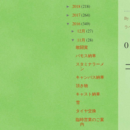
2018
(218)
►
2017
(264)
►
By
2016
(349)
▼
ラ
12月
(27)
►
11月
(28)
▼
敢闘賞
バモス納車
スタミナラーメ
ン
キャンバス納車
頂き物
キャスト納車
雪
タイヤ交換
臨時営業のご案
内