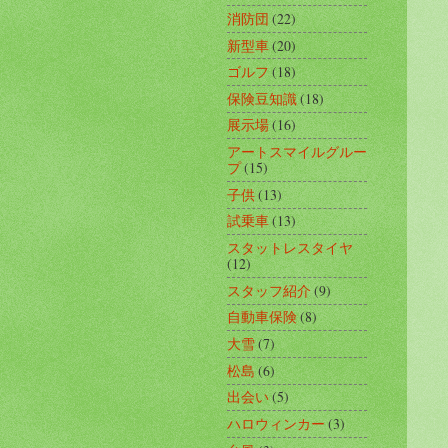
消防団
(22)
新型車
(20)
ゴルフ
(18)
保険豆知識
(18)
展示場
(16)
アートスマイルグルー
プ
(15)
子供
(13)
試乗車
(13)
スタットレスタイヤ
(12)
スタッフ紹介
(9)
自動車保険
(8)
大雪
(7)
松島
(6)
出会い
(5)
ハロウィンカー
(3)