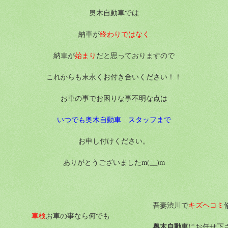
奥木自動車では
納車が
終わりではなく
納車が
始まり
だと思っておりますので
これからも末永くお付き合いください！！
お車の事でお困りな事不明な点は
いつでも奥木自動車 スタッフまで
お申し付けください。
ありがとうございましたm(__)m
吾妻渋川で
キズヘコミ
車検
お車の事なら何で
奥木自動車
にお任せ下