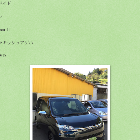
ペイド
5F
een Ⅱ
ラキッシュアゲハ
WD