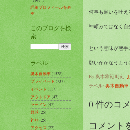
詳細プロフィールを表
何事も願いを叶え
示
神頼みではなく自
このブログを検
索
という意味が熊手
ラベル
願いがかなうように頑
奥木自動車
(1528)
By
奥木雅範
時刻:
1
プライベート
(737)
ラベル:
奥木自動車
イベント
(117)
アウトドア
(47)
0 件のコ
ラーメン
(47)
野球
(25)
釣り
(25)
コメント
アクセス
(22)