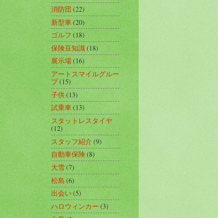
消防団
(22)
新型車
(20)
ゴルフ
(18)
保険豆知識
(18)
展示場
(16)
アートスマイルグルー
プ
(15)
子供
(13)
試乗車
(13)
スタットレスタイヤ
(12)
スタッフ紹介
(9)
自動車保険
(8)
大雪
(7)
松島
(6)
出会い
(5)
ハロウィンカー
(3)