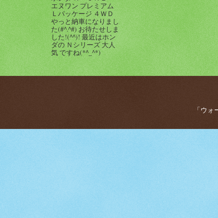
エヌワン プレミアム
Ｌパッケージ ４ＷＤ
やっと納車になりまし
た(#^.^#) お待たせしま
した!(^^)! 最近はホン
ダの Ｎシリーズ 大人
気 ですね(*^_^*)
「ウォー