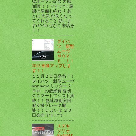
場オープン記念 大感
謝際 ！！です!(^^)! 最
後の準備も終わり あ
とは 天気 が良くなっ
てくれること 願いま
す(#^.^#) ぜひご来店を
！！
ダイハ
ツ 新型
ムーヴ
ＭＯＶ
Ｅ ！！
2012 画像アップしま
す！！
１２月２０日発売！！
ダイハツ 新型ムーヴ
new move リッター２
９ｷﾛ の低燃費 軽初
のスマートアシスト搭
載！！ 低速域衝突回
避支援ブレーキ機
能！！ いよいよ ２０
日発売 です!(^^)!
スズキ
ソリオ
BANDIT