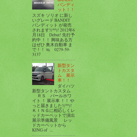
バンディ
ット！！
スズキ ソリオ に新し
いグレード BANDIT
バンディット が発売
されます!(^^)! 2012年6
月18日 Debut! 先行予
約中 ！！ 興味ある方
はぜひ 奥木自動車 ま
で！！ ℡ 0279-59-
3137
新型タン
トカスタ
ム 展示
車！！
ダイハツ
新型タントカスタム
ＲＳ パールホワ
イト ！ 展示車 ！！ や
っと届きました!(^^)!
ＫＩＮＧに相応しくレ
ッドカーペットで演出
展示準備風景 レッ
ドカーペットから
KING of ...