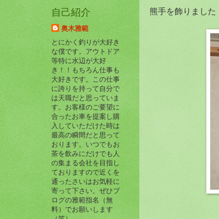
熊手を飾りました
自己紹介
奥木雅範
とにかく釣りが大好き
な僕です。アウトドア
等特に水辺が大好
き！！もちろん仕事も
大好きです。この仕事
に誇りを持って自分で
は天職だと思っていま
す。お客様のご要望に
合ったお車を提案し購
入していただけた時は
最高の瞬間だと思って
おります。いつでもお
茶を飲みにだけでも人
の集まる会社を目指し
ておりますので近くを
通ったさいはお気軽に
寄って下さい。ぜひブ
ログの雅範指名（無
料）でお願いします
（笑）。