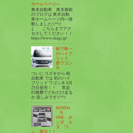
ホームページへ
奥木自動車 奥木雅範
のブログは 奥木自動
車ホームページ内へ移
動しました!(^^)!
↓ こちらまでアク
セスしてください！！
https://www.okugi.jp/
軽で唯一
のハイブ
リッド
新ワゴン
Ｒ
ついに スズキから 軽
自動車 では 初のハイ
ブリッド ワゴンＲ 8月
25日発売！！ 実走
行燃費でどれだけ走る
か 楽しみです!(^^)!
HONDA
N
ONE ホ
ンダ エ
ヌ ワ
ン 復活！！