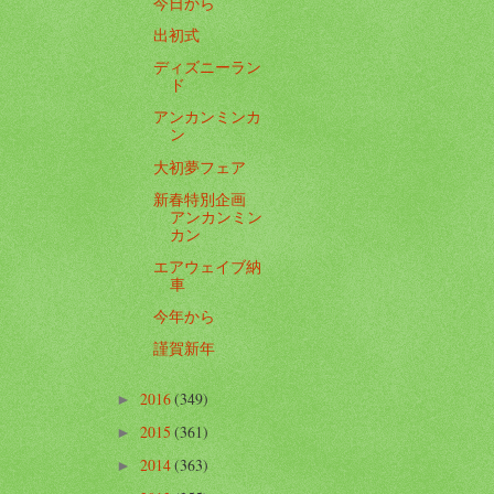
今日から
出初式
ディズニーラン
ド
アンカンミンカ
ン
大初夢フェア
新春特別企画
アンカンミン
カン
エアウェイブ納
車
今年から
謹賀新年
2016
(349)
►
2015
(361)
►
2014
(363)
►