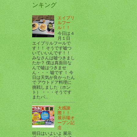
ンキング
エイプリ
ルフー
ル！！
今日は４
月１日
エイプリルフールで
す！！ そうです嘘つ
いていいんです！！
みなさんは嘘つきまし
たか？ 僕は真面目な
んで嘘はつきませ
ん・・・ 嘘です ！ 今
日は天気が良かったん
で アウトドア料理に
挑戦しました（ホン
ト） ・・・そうです
またパ...
大感謝
際！！
展示場オ
ープン記
念
明日はいよいよ 展示