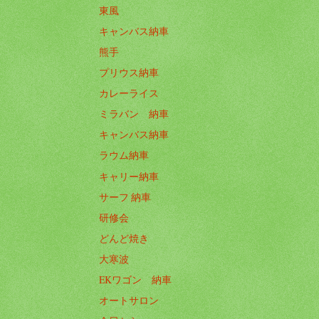
東風
キャンバス納車
熊手
プリウス納車
カレーライス
ミラバン 納車
キャンバス納車
ラウム納車
キャリー納車
サーフ 納車
研修会
どんど焼き
大寒波
EKワゴン 納車
オートサロン