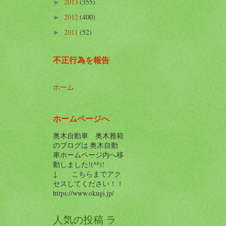
2013
(355)
►
2012
(400)
►
2011
(52)
►
不正行為を報告
ホーム
ホームページへ
奥木自動車 奥木雅範
のブログは 奥木自動
車ホームページ内へ移
動しました!(^^)!
↓ こちらまでアク
セスしてください！！
https://www.okugi.jp/
人気の投稿 ラ