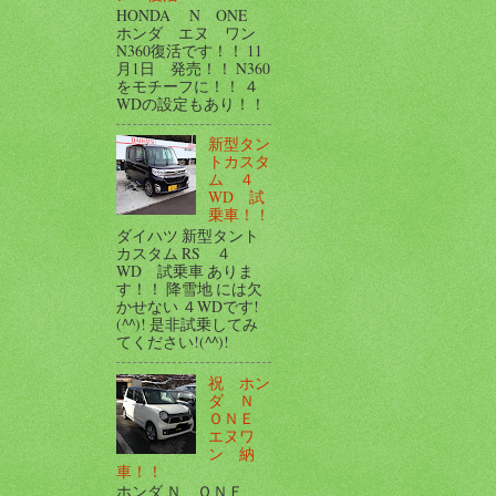
HONDA N ONE
ホンダ エヌ ワン
N360復活です！！ 11
月1日 発売！！ N360
をモチーフに！！ ４
WDの設定もあり！！
新型タン
トカスタ
ム ４
WD 試
乗車！！
ダイハツ 新型タント
カスタム RS ４
WD 試乗車 ありま
す！！ 降雪地 には欠
かせない ４WDです!
(^^)! 是非試乗してみ
てください!(^^)!
祝 ホン
ダ Ｎ
ＯＮＥ
エヌワ
ン 納
車！！
ホンダ Ｎ ＯＮＥ