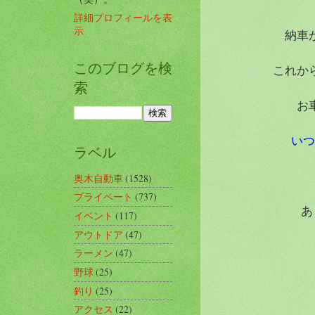
詳細プロフィールを表
示
納車
このブログを検
これか
索
お
いつ
ラベル
奥木自動車
(1528)
プライベート
(737)
あ
イベント
(117)
アウトドア
(47)
ラーメン
(47)
野球
(25)
釣り
(25)
アクセス
(22)