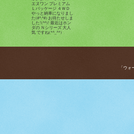
エヌワン プレミアム
Ｌパッケージ ４ＷＤ
やっと納車になりまし
た(#^.^#) お待たせしま
した!(^^)! 最近はホン
ダの Ｎシリーズ 大人
気 ですね(*^_^*)
「ウォー