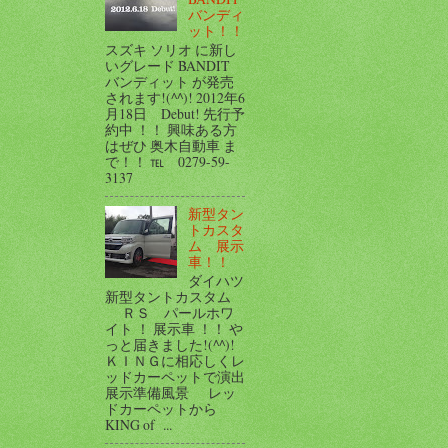
バンディ
ット！！
スズキ ソリオ に新し
いグレード BANDIT
バンディット が発売
されます!(^^)! 2012年6
月18日 Debut! 先行予
約中 ！！ 興味ある方
はぜひ 奥木自動車 ま
で！！ ℡ 0279-59-
3137
新型タン
トカスタ
ム 展示
車！！
ダイハツ
新型タントカスタム
ＲＳ パールホワ
イト ！ 展示車 ！！ や
っと届きました!(^^)!
ＫＩＮＧに相応しくレ
ッドカーペットで演出
展示準備風景 レッ
ドカーペットから
KING of ...