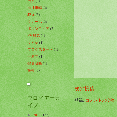
台風
(3)
福祉車輌
(3)
花火
(3)
クレーム
(2)
ボランティア
(2)
FM群馬
(1)
タイヤ
(1)
ブログスタート
(1)
一周年
(1)
健康診断
(1)
警察
(1)
次の投稿
ブログ アーカ
登録:
コメントの投稿 (A
イブ
2019
(122)
►