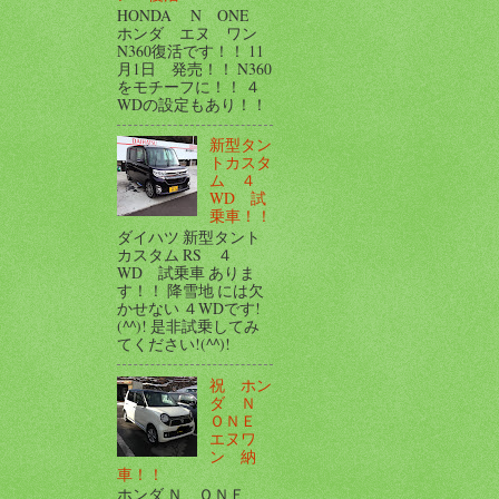
HONDA N ONE
ホンダ エヌ ワン
N360復活です！！ 11
月1日 発売！！ N360
をモチーフに！！ ４
WDの設定もあり！！
新型タン
トカスタ
ム ４
WD 試
乗車！！
ダイハツ 新型タント
カスタム RS ４
WD 試乗車 ありま
す！！ 降雪地 には欠
かせない ４WDです!
(^^)! 是非試乗してみ
てください!(^^)!
祝 ホン
ダ Ｎ
ＯＮＥ
エヌワ
ン 納
車！！
ホンダ Ｎ ＯＮＥ