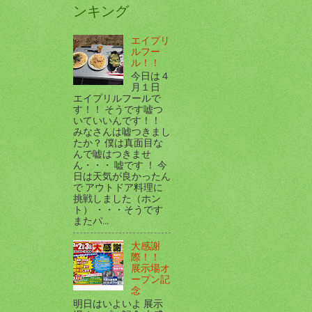
ンキング
エイプリ
ルフー
ル！！
今日は４
月１日
エイプリルフールで
す！！ そうです嘘つ
いていいんです！！
みなさんは嘘つきまし
たか？ 僕は真面目な
んで嘘はつきませ
ん・・・ 嘘です ！ 今
日は天気が良かったん
で アウトドア料理に
挑戦しました（ホン
ト） ・・・そうです
またパ...
大感謝
際！！
展示場オ
ープン記
念
明日はいよいよ 展示