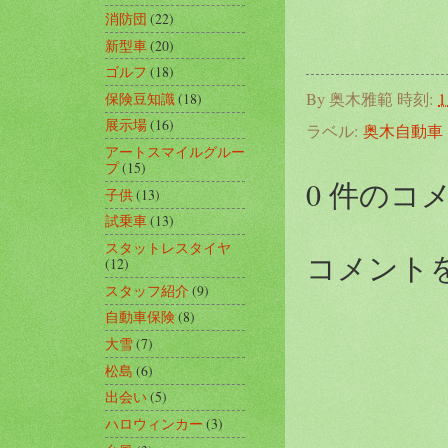
消防団
(22)
新型車
(20)
ゴルフ
(18)
By
奥木雅範
時刻:
1
保険豆知識
(18)
展示場
(16)
ラベル:
奥木自動車
アートスマイルグルー
プ
(15)
0 件のコ
子供
(13)
試乗車
(13)
スタットレスタイヤ
コメント
(12)
スタッフ紹介
(9)
自動車保険
(8)
大雪
(7)
松島
(6)
出会い
(5)
ハロウィンカー
(3)