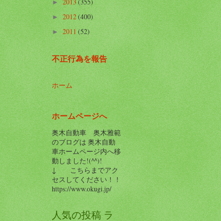
2013
(355)
►
2012
(400)
►
2011
(52)
►
不正行為を報告
ホーム
ホームページへ
奥木自動車 奥木雅範
のブログは 奥木自動
車ホームページ内へ移
動しました!(^^)!
↓ こちらまでアク
セスしてください！！
https://www.okugi.jp/
人気の投稿 ラ