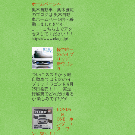
ホームページへ
奥木自動車 奥木雅範
のブログは 奥木自動
車ホームページ内へ移
動しました!(^^)!
↓ こちらまでアク
セスしてください！！
https://www.okugi.jp/
軽で唯一
のハイブ
リッド
新ワゴン
Ｒ
ついに スズキから 軽
自動車 では 初のハイ
ブリッド ワゴンＲ 8月
25日発売！！ 実走
行燃費でどれだけ走る
か 楽しみです!(^^)!
HONDA
N
ONE ホ
ンダ エ
ヌ ワ
ン 復活！！