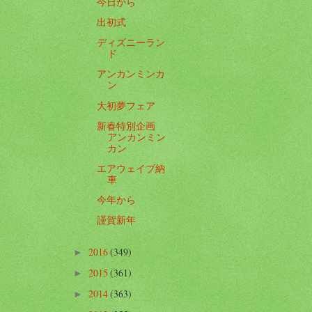
今日から
出初式
ディズニーラン
ド
アンカンミンカ
ン
大初夢フェア
新春特別企画
アンカンミン
カン
エアウェイブ納
車
今年から
謹賀新年
2016
(349)
►
2015
(361)
►
2014
(363)
►