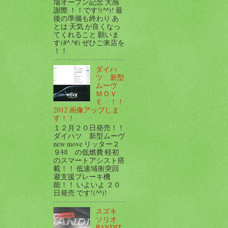
場オープン記念 大感
謝際 ！！です!(^^)! 最
後の準備も終わり あ
とは 天気 が良くなっ
てくれること 願いま
す(#^.^#) ぜひご来店を
！！
ダイハ
ツ 新型
ムーヴ
ＭＯＶ
Ｅ ！！
2012 画像アップしま
す！！
１２月２０日発売！！
ダイハツ 新型ムーヴ
new move リッター２
９ｷﾛ の低燃費 軽初
のスマートアシスト搭
載！！ 低速域衝突回
避支援ブレーキ機
能！！ いよいよ ２０
日発売 です!(^^)!
スズキ
ソリオ
BANDIT