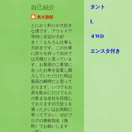
タント
自己紹介
奥木雅範
L
とにかく釣りが大好き
な僕です。アウトドア
４WD
等特に水辺が大好
き！！もちろん仕事も
大好きです。この仕事
エンスタ付き
に誇りを持って自分で
は天職だと思っていま
す。お客様のご要望に
合ったお車を提案し購
入していただけた時は
最高の瞬間だと思って
おります。いつでもお
茶を飲みにだけでも人
の集まる会社を目指し
ておりますので近くを
通ったさいはお気軽に
寄って下さい。ぜひブ
ログの雅範指名（無
料）でお願いします
（笑）。