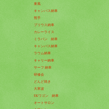
東風
キャンバス納車
熊手
プリウス納車
カレーライス
ミラバン 納車
キャンバス納車
ラウム納車
キャリー納車
サーフ 納車
研修会
どんど焼き
大寒波
EKワゴン 納車
オートサロン