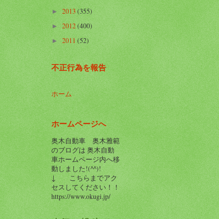
2013
(355)
►
2012
(400)
►
2011
(52)
►
不正行為を報告
ホーム
ホームページへ
奥木自動車 奥木雅範
のブログは 奥木自動
車ホームページ内へ移
動しました!(^^)!
↓ こちらまでアク
セスしてください！！
https://www.okugi.jp/