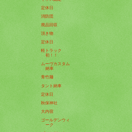
定休日
消防団
廃品回収
頂き物
定休日
軽トラック
初！！
ムーヴカスタム
納車
青竹麺
タント納車
定休日
秋保神社
大内宿
ゴールデンウィ
ーク