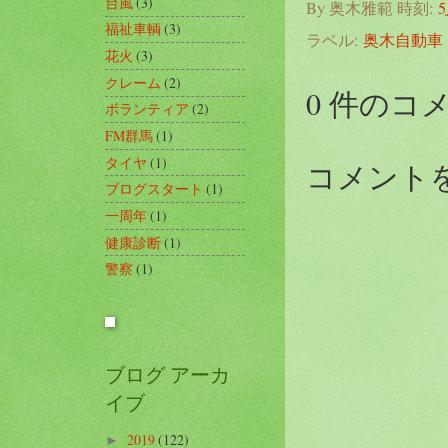
台風
(3)
By
奥木雅範
時刻:
5
福祉車輌
(3)
ラベル:
奥木自動車
花火
(3)
クレーム
(2)
0 件のコ
ボランティア
(2)
FM群馬
(1)
タイヤ
(1)
コメント
ブログスタート
(1)
一周年
(1)
健康診断
(1)
警察
(1)
ブログ アーカ
イブ
2019
(122)
►