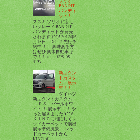
ソリオ
BANDIT
バンディ
ット！！
スズキ ソリオ に新し
いグレード BANDIT
バンディット が発売
されます!(^^)! 2012年6
月18日 Debut! 先行予
約中 ！！ 興味ある方
はぜひ 奥木自動車 ま
で！！ ℡ 0279-59-
3137
新型タン
トカスタ
ム 展示
車！！
ダイハツ
新型タントカスタム
ＲＳ パールホワ
イト ！ 展示車 ！！ や
っと届きました!(^^)!
ＫＩＮＧに相応しくレ
ッドカーペットで演出
展示準備風景 レッ
ドカーペットから
KING of ...