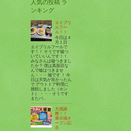
人気の投稿 ラ
ンキング
エイプリ
ルフー
ル！！
今日は４
月１日
エイプリルフールで
す！！ そうです嘘つ
いていいんです！！
みなさんは嘘つきまし
たか？ 僕は真面目な
んで嘘はつきませ
ん・・・ 嘘です ！ 今
日は天気が良かったん
で アウトドア料理に
挑戦しました（ホン
ト） ・・・そうです
またパ...
大感謝
際！！
展示場オ
ープン記
念