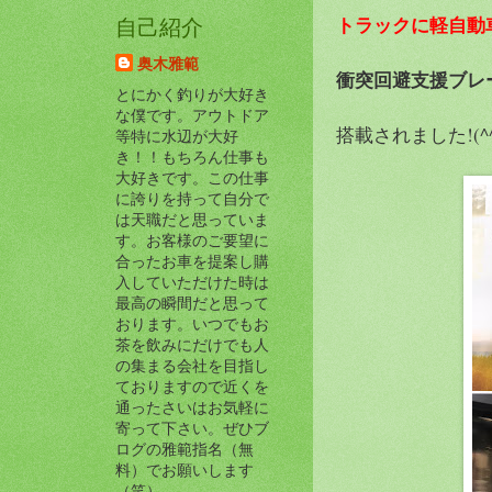
トラックに軽自動
自己紹介
奥木雅範
衝突回避支援ブレ
とにかく釣りが大好き
な僕です。アウトドア
搭載されました!(^^
等特に水辺が大好
き！！もちろん仕事も
大好きです。この仕事
に誇りを持って自分で
は天職だと思っていま
す。お客様のご要望に
合ったお車を提案し購
入していただけた時は
最高の瞬間だと思って
おります。いつでもお
茶を飲みにだけでも人
の集まる会社を目指し
ておりますので近くを
通ったさいはお気軽に
寄って下さい。ぜひブ
ログの雅範指名（無
料）でお願いします
（笑）。