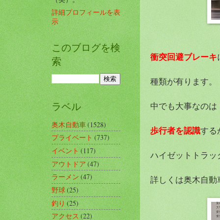
詳細プロフィールを表
示
このブログを検
衝突回避ブレーキ
索
種類が有ります。
ラベル
中でも大事なのは
奥木自動車
(1528)
歩行者を認識
する
プライベート
(737)
イベント
(117)
ハイゼットトラッ
アウトドア
(47)
ラーメン
(47)
詳しくは奥木自動
野球
(25)
釣り
(25)
アクセス
(22)