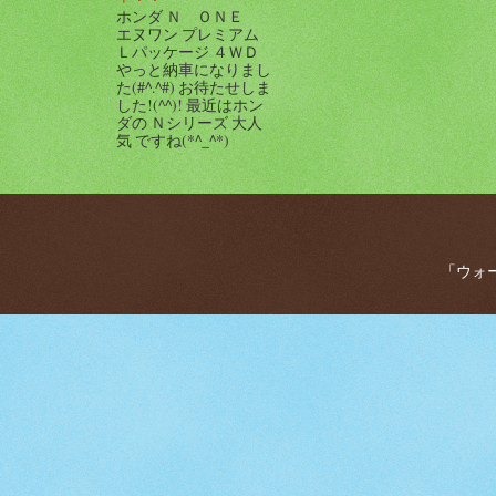
ホンダ Ｎ ＯＮＥ
エヌワン プレミアム
Ｌパッケージ ４ＷＤ
やっと納車になりまし
た(#^.^#) お待たせしま
した!(^^)! 最近はホン
ダの Ｎシリーズ 大人
気 ですね(*^_^*)
「ウォー