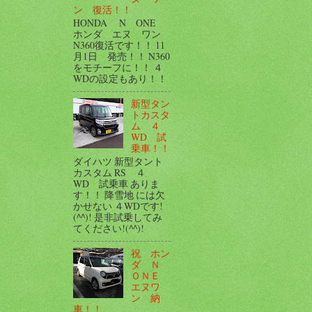
ン 復活！！
HONDA N ONE
ホンダ エヌ ワン
N360復活です！！ 11
月1日 発売！！ N360
をモチーフに！！ ４
WDの設定もあり！！
新型タン
トカスタ
ム ４
WD 試
乗車！！
ダイハツ 新型タント
カスタム RS ４
WD 試乗車 ありま
す！！ 降雪地 には欠
かせない ４WDです!
(^^)! 是非試乗してみ
てください!(^^)!
祝 ホン
ダ Ｎ
ＯＮＥ
エヌワ
ン 納
車！！