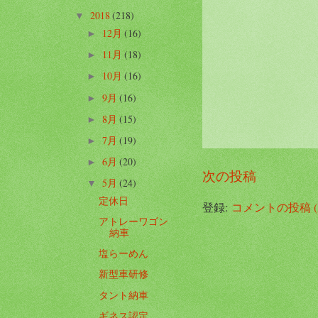
2018
(218)
▼
12月
(16)
►
11月
(18)
►
10月
(16)
►
9月
(16)
►
8月
(15)
►
7月
(19)
►
6月
(20)
►
次の投稿
5月
(24)
▼
定休日
登録:
コメントの投稿 (A
アトレーワゴン
納車
塩らーめん
新型車研修
タント納車
ギネス認定