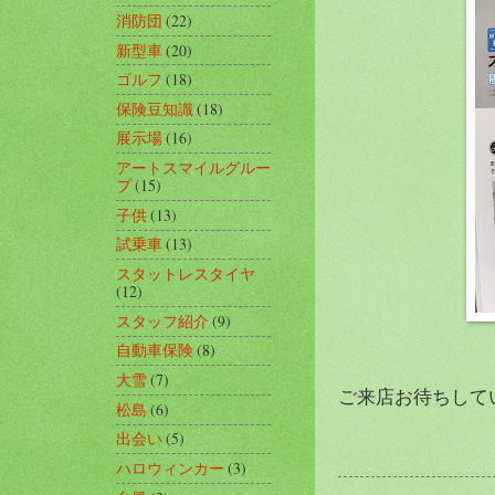
消防団
(22)
新型車
(20)
ゴルフ
(18)
保険豆知識
(18)
展示場
(16)
アートスマイルグルー
プ
(15)
子供
(13)
試乗車
(13)
スタットレスタイヤ
(12)
スタッフ紹介
(9)
自動車保険
(8)
大雪
(7)
ご来店お待ちしていま
松島
(6)
出会い
(5)
ハロウィンカー
(3)