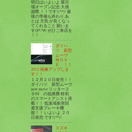
明日はいよいよ 展示
場オープン記念 大感
謝際 ！！です!(^^)! 最
後の準備も終わり あ
とは 天気 が良くなっ
てくれること 願いま
す(#^.^#) ぜひご来店を
！！
ダイハ
ツ 新型
ムーヴ
ＭＯＶ
Ｅ ！！
2012 画像アップしま
す！！
１２月２０日発売！！
ダイハツ 新型ムーヴ
new move リッター２
９ｷﾛ の低燃費 軽初
のスマートアシスト搭
載！！ 低速域衝突回
避支援ブレーキ機
能！！ いよいよ ２０
日発売 です!(^^)!
スズキ