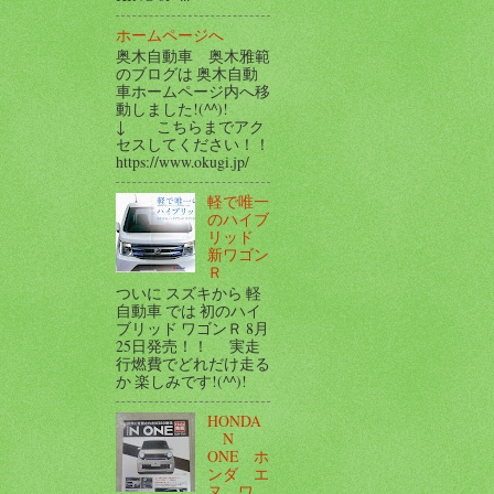
ホームページへ
奥木自動車 奥木雅範
のブログは 奥木自動
車ホームページ内へ移
動しました!(^^)!
↓ こちらまでアク
セスしてください！！
https://www.okugi.jp/
軽で唯一
のハイブ
リッド
新ワゴン
Ｒ
ついに スズキから 軽
自動車 では 初のハイ
ブリッド ワゴンＲ 8月
25日発売！！ 実走
行燃費でどれだけ走る
か 楽しみです!(^^)!
HONDA
N
ONE ホ
ンダ エ
ヌ ワ