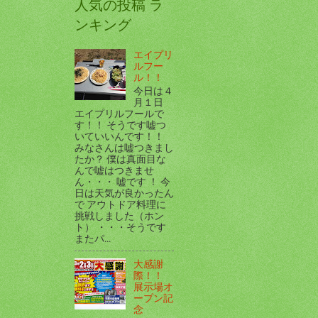
人気の投稿 ラ
ンキング
エイプリ
ルフー
ル！！
今日は４
月１日
エイプリルフールで
す！！ そうです嘘つ
いていいんです！！
みなさんは嘘つきまし
たか？ 僕は真面目な
んで嘘はつきませ
ん・・・ 嘘です ！ 今
日は天気が良かったん
で アウトドア料理に
挑戦しました（ホン
ト） ・・・そうです
またパ...
大感謝
際！！
展示場オ
ープン記
念