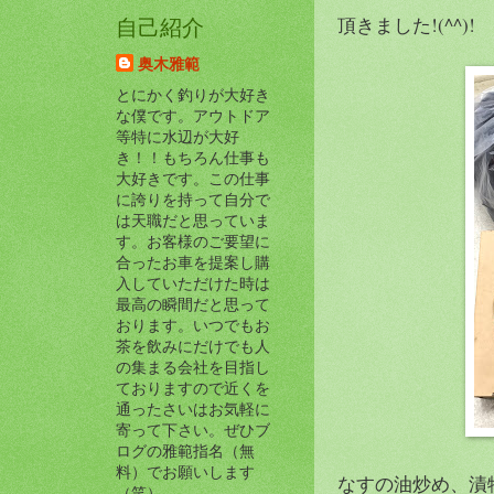
頂きました!(^^)!
自己紹介
奥木雅範
とにかく釣りが大好き
な僕です。アウトドア
等特に水辺が大好
き！！もちろん仕事も
大好きです。この仕事
に誇りを持って自分で
は天職だと思っていま
す。お客様のご要望に
合ったお車を提案し購
入していただけた時は
最高の瞬間だと思って
おります。いつでもお
茶を飲みにだけでも人
の集まる会社を目指し
ておりますので近くを
通ったさいはお気軽に
寄って下さい。ぜひブ
ログの雅範指名（無
料）でお願いします
なすの油炒め、漬
（笑）。