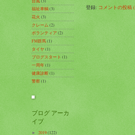
台風
(3)
登録:
コメントの投稿 (A
福祉車輌
(3)
花火
(3)
クレーム
(2)
ボランティア
(2)
FM群馬
(1)
タイヤ
(1)
ブログスタート
(1)
一周年
(1)
健康診断
(1)
警察
(1)
ブログ アーカ
イブ
2019
(122)
►