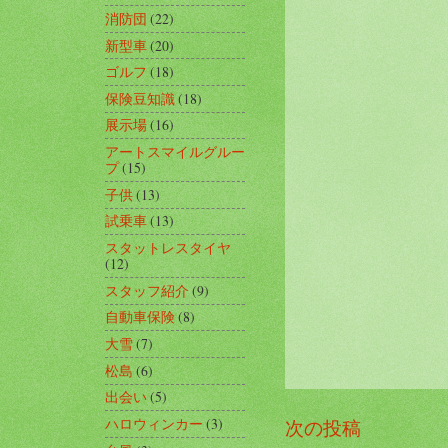
消防団
(22)
新型車
(20)
ゴルフ
(18)
保険豆知識
(18)
展示場
(16)
アートスマイルグルー
プ
(15)
子供
(13)
試乗車
(13)
スタットレスタイヤ
(12)
スタッフ紹介
(9)
自動車保険
(8)
大雪
(7)
松島
(6)
出会い
(5)
ハロウィンカー
(3)
次の投稿