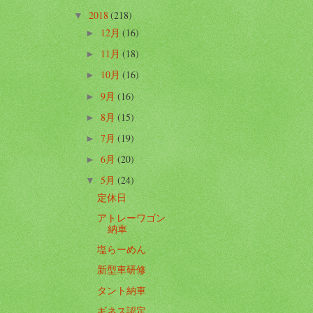
2018
(218)
▼
12月
(16)
►
11月
(18)
►
10月
(16)
►
9月
(16)
►
8月
(15)
►
7月
(19)
►
6月
(20)
►
5月
(24)
▼
定休日
アトレーワゴン
納車
塩らーめん
新型車研修
タント納車
ギネス認定