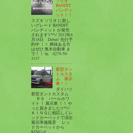
ソリオ
BANDIT
バンディ
ット！！
スズキ ソリオ に新し
いグレード BANDIT
バンディット が発売
されます!(^^)! 2012年6
月18日 Debut! 先行予
約中 ！！ 興味ある方
はぜひ 奥木自動車 ま
で！！ ℡ 0279-59-
3137
新型タン
トカスタ
ム 展示
車！！
ダイハツ
新型タントカスタム
ＲＳ パールホワ
イト ！ 展示車 ！！ や
っと届きました!(^^)!
ＫＩＮＧに相応しくレ
ッドカーペットで演出
展示準備風景 レッ
ドカーペットから
KING of ...