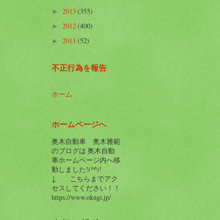
2013
(355)
►
2012
(400)
►
2011
(52)
►
不正行為を報告
ホーム
ホームページへ
奥木自動車 奥木雅範
のブログは 奥木自動
車ホームページ内へ移
動しました!(^^)!
↓ こちらまでアク
セスしてください！！
https://www.okugi.jp/