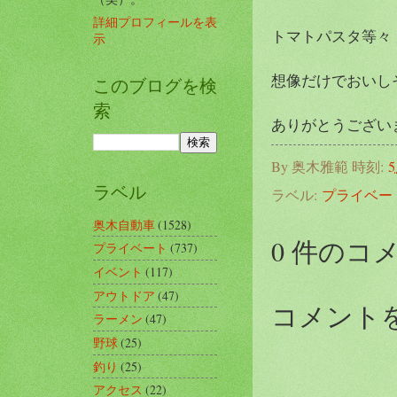
詳細プロフィールを表
トマトパスタ等々
示
想像だけでおいしそう
このブログを検
索
ありがとうござい
By
奥木雅範
時刻:
5
ラベル
ラベル:
プライベー
奥木自動車
(1528)
0 件のコ
プライベート
(737)
イベント
(117)
アウトドア
(47)
コメント
ラーメン
(47)
野球
(25)
釣り
(25)
アクセス
(22)