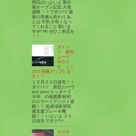
明日はいよいよ 展示
場オープン記念 大感
謝際 ！！です!(^^)! 最
後の準備も終わり あ
とは 天気 が良くなっ
てくれること 願いま
す(#^.^#) ぜひご来店を
！！
ダイハ
ツ 新型
ムーヴ
ＭＯＶ
Ｅ ！！
2012 画像アップしま
す！！
１２月２０日発売！！
ダイハツ 新型ムーヴ
new move リッター２
９ｷﾛ の低燃費 軽初
のスマートアシスト搭
載！！ 低速域衝突回
避支援ブレーキ機
能！！ いよいよ ２０
日発売 です!(^^)!
スズキ