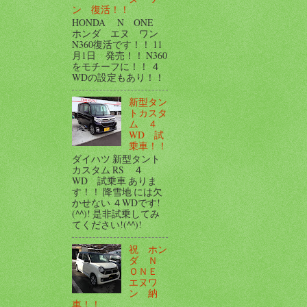
ン 復活！！
HONDA N ONE
ホンダ エヌ ワン
N360復活です！！ 11
月1日 発売！！ N360
をモチーフに！！ ４
WDの設定もあり！！
新型タン
トカスタ
ム ４
WD 試
乗車！！
ダイハツ 新型タント
カスタム RS ４
WD 試乗車 ありま
す！！ 降雪地 には欠
かせない ４WDです!
(^^)! 是非試乗してみ
てください!(^^)!
祝 ホン
ダ Ｎ
ＯＮＥ
エヌワ
ン 納
車！！