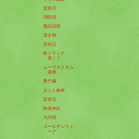
定休日
消防団
廃品回収
頂き物
定休日
軽トラック
初！！
ムーヴカスタム
納車
青竹麺
タント納車
定休日
秋保神社
大内宿
ゴールデンウィ
ーク