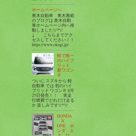
ホームページへ
奥木自動車 奥木雅範
のブログは 奥木自動
車ホームページ内へ移
動しました!(^^)!
↓ こちらまでアク
セスしてください！！
https://www.okugi.jp/
軽で唯一
のハイブ
リッド
新ワゴン
Ｒ
ついに スズキから 軽
自動車 では 初のハイ
ブリッド ワゴンＲ 8月
25日発売！！ 実走
行燃費でどれだけ走る
か 楽しみです!(^^)!
HONDA
N
ONE ホ
ンダ エ
ヌ ワ