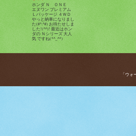
ホンダ Ｎ ＯＮＥ
エヌワン プレミアム
Ｌパッケージ ４ＷＤ
やっと納車になりまし
た(#^.^#) お待たせしま
した!(^^)! 最近はホン
ダの Ｎシリーズ 大人
気 ですね(*^_^*)
「ウォー