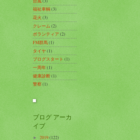
台風
(3)
福祉車輌
(3)
花火
(3)
クレーム
(2)
ボランティア
(2)
FM群馬
(1)
タイヤ
(1)
ブログスタート
(1)
一周年
(1)
健康診断
(1)
警察
(1)
ブログ アーカ
イブ
2019
(122)
►