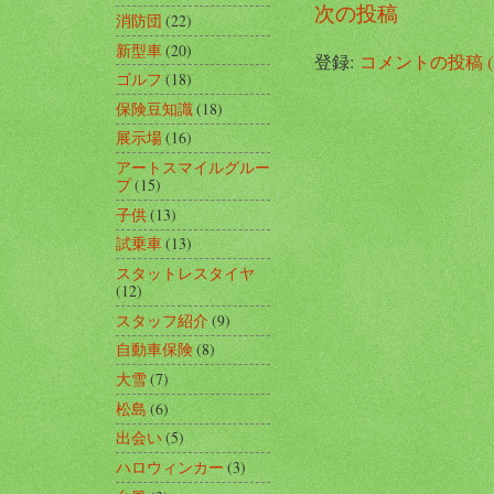
次の投稿
消防団
(22)
新型車
(20)
登録:
コメントの投稿 (A
ゴルフ
(18)
保険豆知識
(18)
展示場
(16)
アートスマイルグルー
プ
(15)
子供
(13)
試乗車
(13)
スタットレスタイヤ
(12)
スタッフ紹介
(9)
自動車保険
(8)
大雪
(7)
松島
(6)
出会い
(5)
ハロウィンカー
(3)