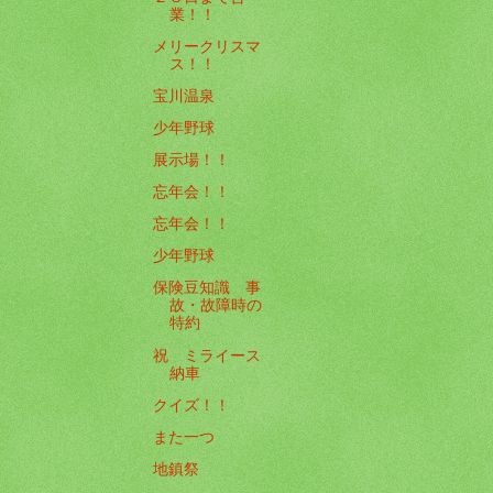
業！！
メリークリスマ
ス！！
宝川温泉
少年野球
展示場！！
忘年会！！
忘年会！！
少年野球
保険豆知識 事
故・故障時の
特約
祝 ミライース
納車
クイズ！！
また一つ
地鎮祭