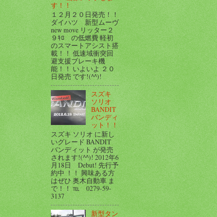
す！！
１２月２０日発売！！
ダイハツ 新型ムーヴ
new move リッター２
９ｷﾛ の低燃費 軽初
のスマートアシスト搭
載！！ 低速域衝突回
避支援ブレーキ機
能！！ いよいよ ２０
日発売 です!(^^)!
スズキ
ソリオ
BANDIT
バンディ
ット！！
スズキ ソリオ に新し
いグレード BANDIT
バンディット が発売
されます!(^^)! 2012年6
月18日 Debut! 先行予
約中 ！！ 興味ある方
はぜひ 奥木自動車 ま
で！！ ℡ 0279-59-
3137
新型タン