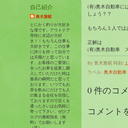
(有)奥木自動車
自己紹介
しょう？？
奥木雅範
とにかく釣りが大好き
もちろん１人では
な僕です。アウトドア
等特に水辺が大好
き！！もちろん仕事も
正解は
大好きです。この仕事
(有)奥木自動車 スタ
に誇りを持って自分で
は天職だと思っていま
す。お客様のご要望に
By
奥木雅範
時刻:
1
合ったお車を提案し購
ラベル:
奥木自動車
入していただけた時は
最高の瞬間だと思って
おります。いつでもお
0 件のコ
茶を飲みにだけでも人
の集まる会社を目指し
ておりますので近くを
通ったさいはお気軽に
コメント
寄って下さい。ぜひブ
ログの雅範指名（無
料）でお願いします
（笑）。