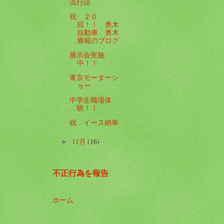
流行語
祝 ２０
回！！ 奥木
自動車 奥木
雅範のブログ
展示会実施
中！！
東京モーターシ
ョー
中学生職場体
験！！
祝 イース納車
11月
(16)
►
不正行為を報告
ホーム