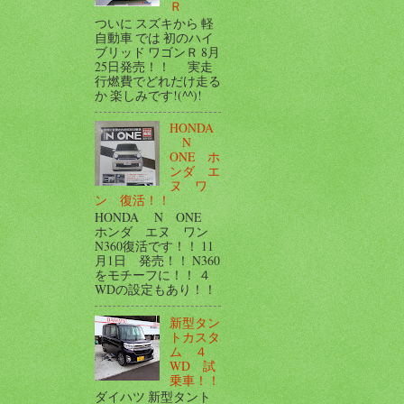
Ｒ
ついに スズキから 軽
自動車 では 初のハイ
ブリッド ワゴンＲ 8月
25日発売！！ 実走
行燃費でどれだけ走る
か 楽しみです!(^^)!
HONDA
N
ONE ホ
ンダ エ
ヌ ワ
ン 復活！！
HONDA N ONE
ホンダ エヌ ワン
N360復活です！！ 11
月1日 発売！！ N360
をモチーフに！！ ４
WDの設定もあり！！
新型タン
トカスタ
ム ４
WD 試
乗車！！
ダイハツ 新型タント