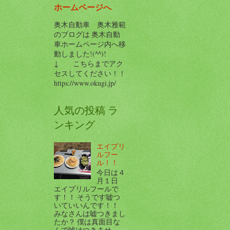
ホームページへ
奥木自動車 奥木雅範
のブログは 奥木自動
車ホームページ内へ移
動しました!(^^)!
↓ こちらまでアク
セスしてください！！
https://www.okugi.jp/
人気の投稿 ラ
ンキング
エイプリ
ルフー
ル！！
今日は４
月１日
エイプリルフールで
す！！ そうです嘘つ
いていいんです！！
みなさんは嘘つきまし
たか？ 僕は真面目な
んで嘘はつきませ