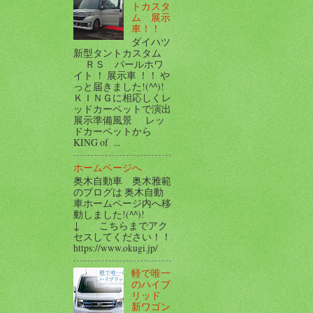
トカスタ
ム 展示
車！！
ダイハツ
新型タントカスタム
ＲＳ パールホワ
イト ！ 展示車 ！！ や
っと届きました!(^^)!
ＫＩＮＧに相応しくレ
ッドカーペットで演出
展示準備風景 レッ
ドカーペットから
KING of ...
ホームページへ
奥木自動車 奥木雅範
のブログは 奥木自動
車ホームページ内へ移
動しました!(^^)!
↓ こちらまでアク
セスしてください！！
https://www.okugi.jp/
軽で唯一
のハイブ
リッド
新ワゴン