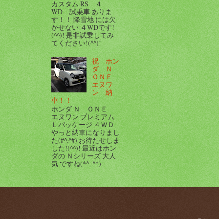
カスタム RS ４
WD 試乗車 ありま
す！！ 降雪地 には欠
かせない ４WDです!
(^^)! 是非試乗してみ
てください!(^^)!
祝 ホン
ダ Ｎ
ＯＮＥ
エヌワ
ン 納
車！！
ホンダ Ｎ ＯＮＥ
エヌワン プレミアム
Ｌパッケージ ４ＷＤ
やっと納車になりまし
た(#^.^#) お待たせしま
した!(^^)! 最近はホン
ダの Ｎシリーズ 大人
気 ですね(*^_^*)