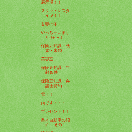
展示場！！
スタットレスタ
イヤ！！
吾妻の冬
やっちゃいまし
た((+_+))
保険豆知識 既
婚・未婚
美容室
保険豆知識 年
齢条件
保険豆知識 弁
護士特約
雪！！
雨です・・・
プレゼント！！
奥木自動車の紹
介 その１