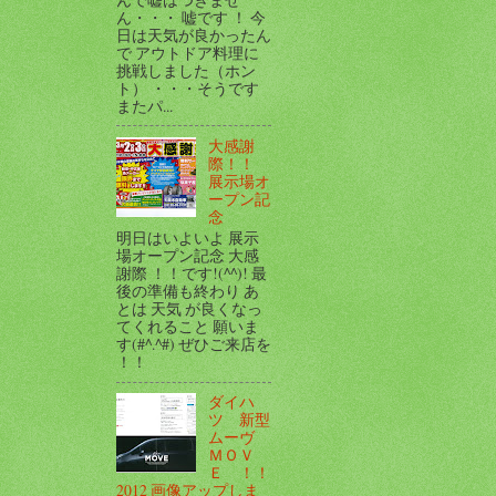
ん・・・ 嘘です ！ 今
日は天気が良かったん
で アウトドア料理に
挑戦しました（ホン
ト） ・・・そうです
またパ...
大感謝
際！！
展示場オ
ープン記
念
明日はいよいよ 展示
場オープン記念 大感
謝際 ！！です!(^^)! 最
後の準備も終わり あ
とは 天気 が良くなっ
てくれること 願いま
す(#^.^#) ぜひご来店を
！！
ダイハ
ツ 新型
ムーヴ
ＭＯＶ
Ｅ ！！
2012 画像アップしま