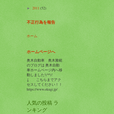
2011
(52)
►
不正行為を報告
ホーム
ホームページへ
奥木自動車 奥木雅範
のブログは 奥木自動
車ホームページ内へ移
動しました!(^^)!
↓ こちらまでアク
セスしてください！！
https://www.okugi.jp/
人気の投稿 ラ
ンキング