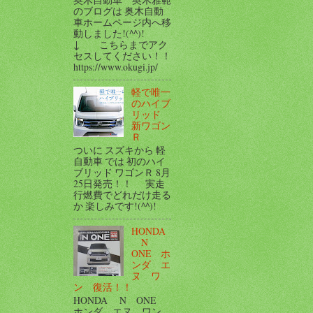
のブログは 奥木自動
車ホームページ内へ移
動しました!(^^)!
↓ こちらまでアク
セスしてください！！
https://www.okugi.jp/
軽で唯一
のハイブ
リッド
新ワゴン
Ｒ
ついに スズキから 軽
自動車 では 初のハイ
ブリッド ワゴンＲ 8月
25日発売！！ 実走
行燃費でどれだけ走る
か 楽しみです!(^^)!
HONDA
N
ONE ホ
ンダ エ
ヌ ワ
ン 復活！！
HONDA N ONE
ホンダ エヌ ワン