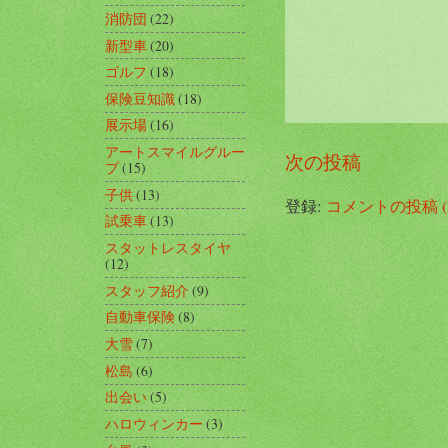
消防団
(22)
新型車
(20)
ゴルフ
(18)
保険豆知識
(18)
展示場
(16)
アートスマイルグルー
次の投稿
プ
(15)
子供
(13)
登録:
コメントの投稿 (A
試乗車
(13)
スタットレスタイヤ
(12)
スタッフ紹介
(9)
自動車保険
(8)
大雪
(7)
松島
(6)
出会い
(5)
ハロウィンカー
(3)