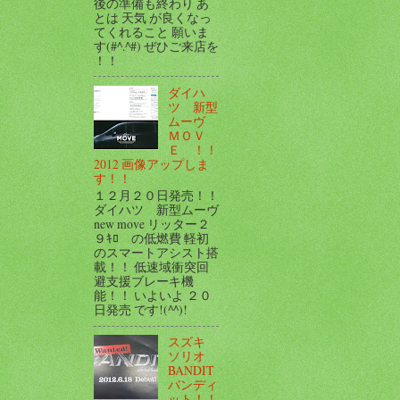
後の準備も終わり あ
とは 天気 が良くなっ
てくれること 願いま
す(#^.^#) ぜひご来店を
！！
ダイハ
ツ 新型
ムーヴ
ＭＯＶ
Ｅ ！！
2012 画像アップしま
す！！
１２月２０日発売！！
ダイハツ 新型ムーヴ
new move リッター２
９ｷﾛ の低燃費 軽初
のスマートアシスト搭
載！！ 低速域衝突回
避支援ブレーキ機
能！！ いよいよ ２０
日発売 です!(^^)!
スズキ
ソリオ
BANDIT
バンディ
ット！！