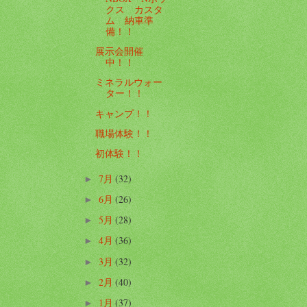
クス カスタ
ム 納車準
備！！
展示会開催
中！！
ミネラルウォー
ター！！
キャンプ！！
職場体験！！
初体験！！
7月
(32)
►
6月
(26)
►
5月
(28)
►
4月
(36)
►
3月
(32)
►
2月
(40)
►
1月
(37)
►