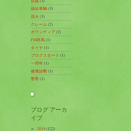
台風
(3)
福祉車輌
(3)
花火
(3)
クレーム
(2)
ボランティア
(2)
FM群馬
(1)
タイヤ
(1)
ブログスタート
(1)
一周年
(1)
健康診断
(1)
警察
(1)
ブログ アーカ
イブ
2019
(122)
►