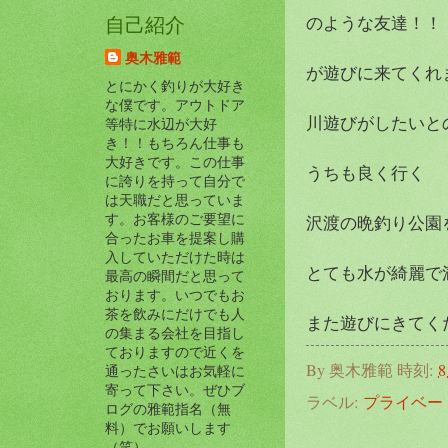
のような友達！！
自己紹介
奥木雅範
が遊びに来てくれまし
とにかく釣りが大好き
な僕です。アウトドア
川遊びがしたいと
等特に水辺が大好
き！！もちろん仕事も
大好きです。この仕事
うちも良く行く
に誇りを持って自分で
は天職だと思っていま
す。お客様のご要望に
沢渡の晩釣り公園を紹
合ったお車を提案し購
入していただけた時は
とても水が綺麗で
最高の瞬間だと思って
おります。いつでもお
茶を飲みにだけでも人
また遊びにきてくださ
の集まる会社を目指し
ておりますので近くを
By
奥木雅範
時刻:
8
通ったさいはお気軽に
寄って下さい。ぜひブ
ラベル:
プライベー
ログの雅範指名（無
料）でお願いします
（笑）。