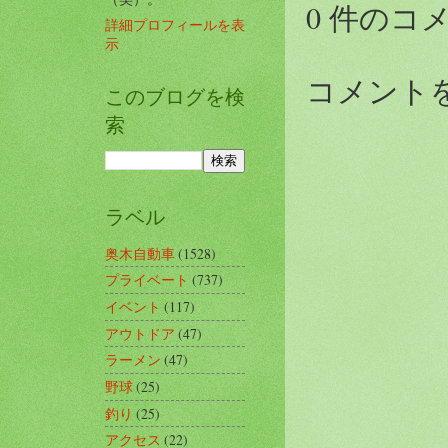
0 件のコ
詳細プロフィールを表
示
コメント
このブログを検
索
ラベル
奥木自動車
(1528)
プライベート
(737)
イベント
(117)
アウトドア
(47)
ラーメン
(47)
野球
(25)
釣り
(25)
アクセス
(22)