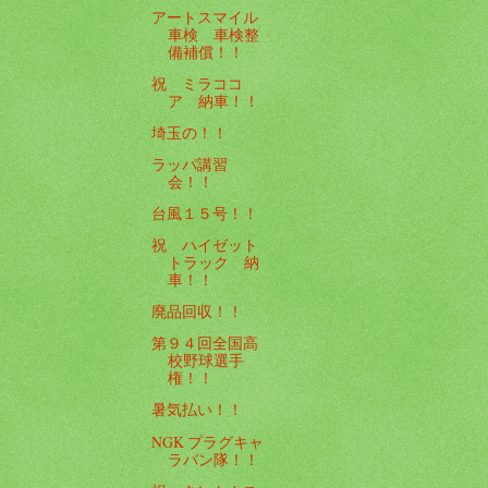
アートスマイル
車検 車検整
備補償！！
祝 ミラココ
ア 納車！！
埼玉の！！
ラッパ講習
会！！
台風１５号！！
祝 ハイゼット
トラック 納
車！！
廃品回収！！
第９４回全国高
校野球選手
権！！
暑気払い！！
NGK プラグキャ
ラバン隊！！