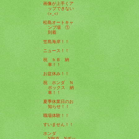
画像が上手くア
ップできない
(>_<)
松島オートキャ
ンプ場 ①
到着
笠島海岸！！
ニュース！！
祝 ｂＢ 納
車！！
お盆休み！！
祝 ホンダ Ｎ
ボックス 納
車！！
夏季休業日のお
知らせ！！
職場体験！！
すいません！！
ホンダ
NBOX Nボッ