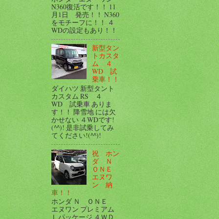
N360復活です！！ 11
月1日 発売！！ N360
をモチーフに！！ ４
WDの設定もあり！！
新型タン
トカスタ
ム ４
WD 試
乗車！！
ダイハツ 新型タント
カスタム RS ４
WD 試乗車 ありま
す！！ 降雪地 には欠
かせない ４WDです!
(^^)! 是非試乗してみ
てください!(^^)!
祝 ホン
ダ Ｎ
ＯＮＥ
エヌワ
ン 納
車！！
ホンダ Ｎ ＯＮＥ
エヌワン プレミアム
Ｌパッケージ ４ＷＤ