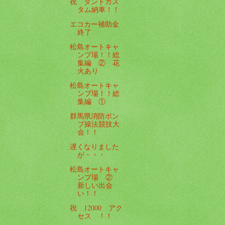
祝 タントカス
タム納車！！
エコカー補助金
終了
松島オートキャ
ンプ場！！総
集編 ② 花
火あり
松島オートキャ
ンプ場！！総
集編 ①
群馬県消防ポン
プ操法競技大
会！！
遅くなりました
が・・・
松島オートキャ
ンプ場 ②
新しい出会
い！！
祝 12000 アク
セス ！！