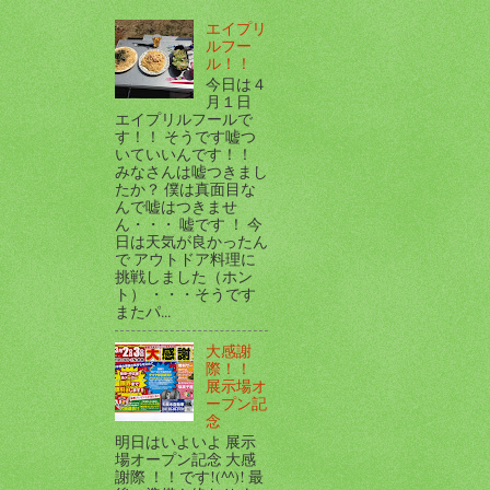
エイプリ
ルフー
ル！！
今日は４
月１日
エイプリルフールで
す！！ そうです嘘つ
いていいんです！！
みなさんは嘘つきまし
たか？ 僕は真面目な
んで嘘はつきませ
ん・・・ 嘘です ！ 今
日は天気が良かったん
で アウトドア料理に
挑戦しました（ホン
ト） ・・・そうです
またパ...
大感謝
際！！
展示場オ
ープン記
念
明日はいよいよ 展示
場オープン記念 大感
謝際 ！！です!(^^)! 最