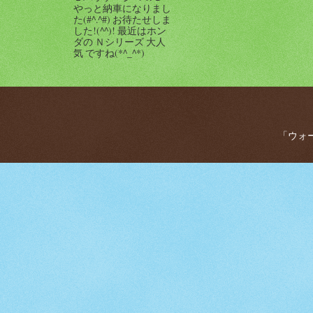
やっと納車になりまし
た(#^.^#) お待たせしま
した!(^^)! 最近はホン
ダの Ｎシリーズ 大人
気 ですね(*^_^*)
「ウォー