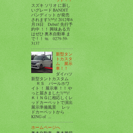
スズキ ソリオ に新し
いグレード BANDIT
バンディット が発売
されます!(^^)! 2012年6
月18日 Debut! 先行予
約中 ！！ 興味ある方
はぜひ 奥木自動車 ま
で！！ ℡ 0279-59-
3137
新型タン
トカスタ
ム 展示
車！！
ダイハツ
新型タントカスタム
ＲＳ パールホワ
イト ！ 展示車 ！！ や
っと届きました!(^^)!
ＫＩＮＧに相応しくレ
ッドカーペットで演出
展示準備風景 レッ
ドカーペットから
KING of ...
ホームページへ
奥木自動車 奥木雅範