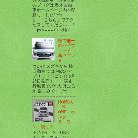
のブログは 奥木自動
車ホームページ内へ移
動しました!(^^)!
↓ こちらまでアク
セスしてください！！
https://www.okugi.jp/
軽で唯一
のハイブ
リッド
新ワゴン
Ｒ
ついに スズキから 軽
自動車 では 初のハイ
ブリッド ワゴンＲ 8月
25日発売！！ 実走
行燃費でどれだけ走る
か 楽しみです!(^^)!
HONDA
N
ONE ホ
ンダ エ
ヌ ワ
ン 復活！！
HONDA N ONE
ホンダ エヌ ワン