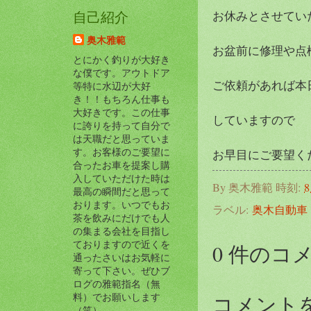
お休みとさせていた
自己紹介
奥木雅範
お盆前に修理や点
とにかく釣りが大好き
な僕です。アウトドア
ご依頼があれば本
等特に水辺が大好
き！！もちろん仕事も
大好きです。この仕事
していますので
に誇りを持って自分で
は天職だと思っていま
す。お客様のご要望に
お早目にご要望くださ
合ったお車を提案し購
入していただけた時は
By
奥木雅範
時刻:
8
最高の瞬間だと思って
おります。いつでもお
ラベル:
奥木自動車
茶を飲みにだけでも人
の集まる会社を目指し
ておりますので近くを
0 件のコ
通ったさいはお気軽に
寄って下さい。ぜひブ
ログの雅範指名（無
コメント
料）でお願いします
（笑）。