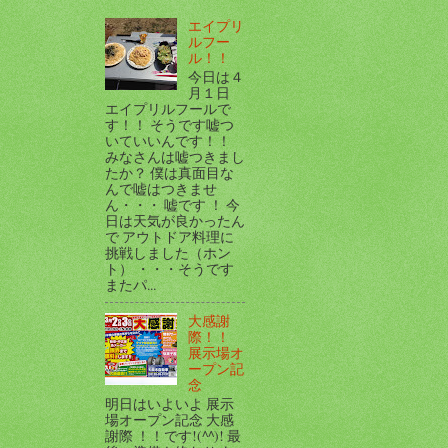
エイプリ
ルフー
ル！！
今日は４
月１日
エイプリルフールで
す！！ そうです嘘つ
いていいんです！！
みなさんは嘘つきまし
たか？ 僕は真面目な
んで嘘はつきませ
ん・・・ 嘘です ！ 今
日は天気が良かったん
で アウトドア料理に
挑戦しました（ホン
ト） ・・・そうです
またパ...
大感謝
際！！
展示場オ
ープン記
念
明日はいよいよ 展示
場オープン記念 大感
謝際 ！！です!(^^)! 最