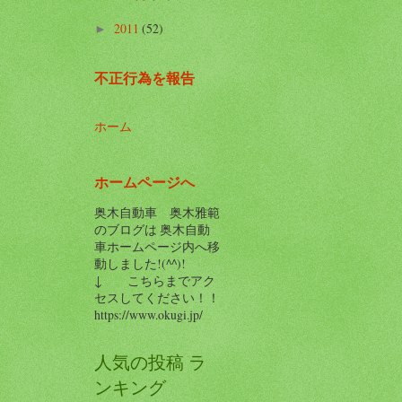
2011
(52)
►
不正行為を報告
ホーム
ホームページへ
奥木自動車 奥木雅範
のブログは 奥木自動
車ホームページ内へ移
動しました!(^^)!
↓ こちらまでアク
セスしてください！！
https://www.okugi.jp/
人気の投稿 ラ
ンキング