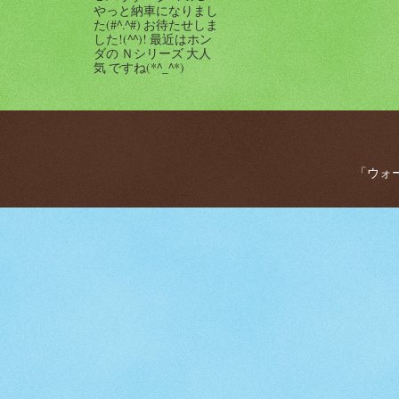
やっと納車になりまし
た(#^.^#) お待たせしま
した!(^^)! 最近はホン
ダの Ｎシリーズ 大人
気 ですね(*^_^*)
「ウォー