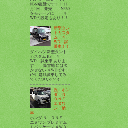
N360復活です！！ 11
月1日 発売！！ N360
をモチーフに！！ ４
WDの設定もあり！！
新型タン
トカスタ
ム ４
WD 試
乗車！！
ダイハツ 新型タント
カスタム RS ４
WD 試乗車 ありま
す！！ 降雪地 には欠
かせない ４WDです!
(^^)! 是非試乗してみ
てください!(^^)!
祝 ホン
ダ Ｎ
ＯＮＥ
エヌワ
ン 納
車！！
ホンダ Ｎ ＯＮＥ
エヌワン プレミアム
Ｌパッケージ ４ＷＤ