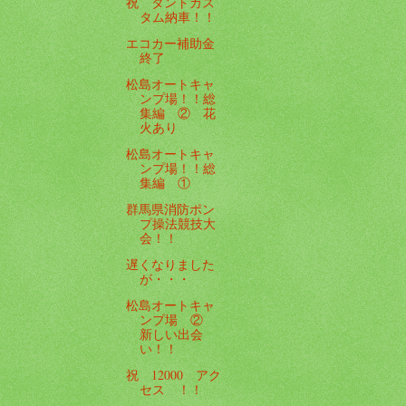
祝 タントカス
タム納車！！
エコカー補助金
終了
松島オートキャ
ンプ場！！総
集編 ② 花
火あり
松島オートキャ
ンプ場！！総
集編 ①
群馬県消防ポン
プ操法競技大
会！！
遅くなりました
が・・・
松島オートキャ
ンプ場 ②
新しい出会
い！！
祝 12000 アク
セス ！！