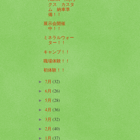
クス カスタ
ム 納車準
備！！
展示会開催
中！！
ミネラルウォー
ター！！
キャンプ！！
職場体験！！
初体験！！
7月
(32)
►
6月
(26)
►
5月
(28)
►
4月
(36)
►
3月
(32)
►
2月
(40)
►
1月
(37)
►