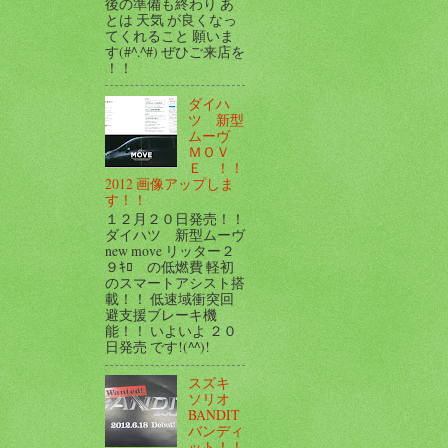
後の準備も終わり あ
とは 天気 が良くなっ
てくれること 願いま
す(#^.^#) ぜひご来店を
！！
ダイハ
ツ 新型
ムーヴ
ＭＯＶ
Ｅ ！！
2012 画像アップしま
す！！
１２月２０日発売！！
ダイハツ 新型ムーヴ
new move リッター２
９ｷﾛ の低燃費 軽初
のスマートアシスト搭
載！！ 低速域衝突回
避支援ブレーキ機
能！！ いよいよ ２０
日発売 です!(^^)!
スズキ
ソリオ
BANDIT
バンディ
ット！！