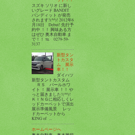
スズキ ソリオ に新し
いグレード BANDIT
バンディット が発売
されます!(^^)! 2012年6
月18日 Debut! 先行予
約中 ！！ 興味ある方
はぜひ 奥木自動車 ま
で！！ ℡ 0279-59-
3137
新型タン
トカスタ
ム 展示
車！！
ダイハツ
新型タントカスタム
ＲＳ パールホワ
イト ！ 展示車 ！！ や
っと届きました!(^^)!
ＫＩＮＧに相応しくレ
ッドカーペットで演出
展示準備風景 レッ
ドカーペットから
KING of ...
ホームページへ
奥木自動車 奥木雅範