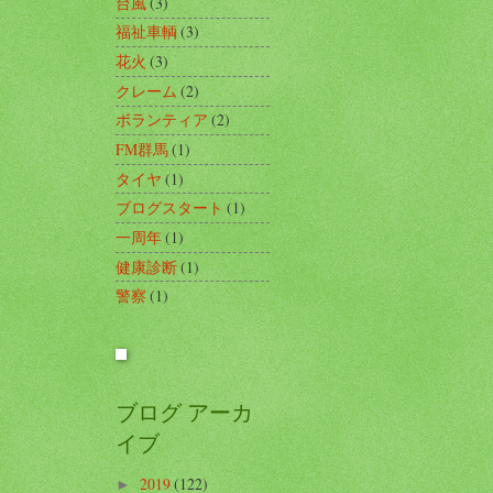
台風
(3)
福祉車輌
(3)
花火
(3)
クレーム
(2)
ボランティア
(2)
FM群馬
(1)
タイヤ
(1)
ブログスタート
(1)
一周年
(1)
健康診断
(1)
警察
(1)
ブログ アーカ
イブ
2019
(122)
►