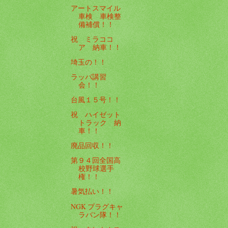
アートスマイル
車検 車検整
備補償！！
祝 ミラココ
ア 納車！！
埼玉の！！
ラッパ講習
会！！
台風１５号！！
祝 ハイゼット
トラック 納
車！！
廃品回収！！
第９４回全国高
校野球選手
権！！
暑気払い！！
NGK プラグキャ
ラバン隊！！