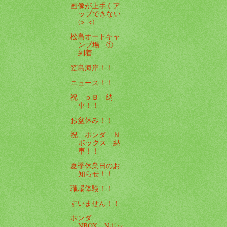
画像が上手くア
ップできない
(>_<)
松島オートキャ
ンプ場 ①
到着
笠島海岸！！
ニュース！！
祝 ｂＢ 納
車！！
お盆休み！！
祝 ホンダ Ｎ
ボックス 納
車！！
夏季休業日のお
知らせ！！
職場体験！！
すいません！！
ホンダ
NBOX Nボッ