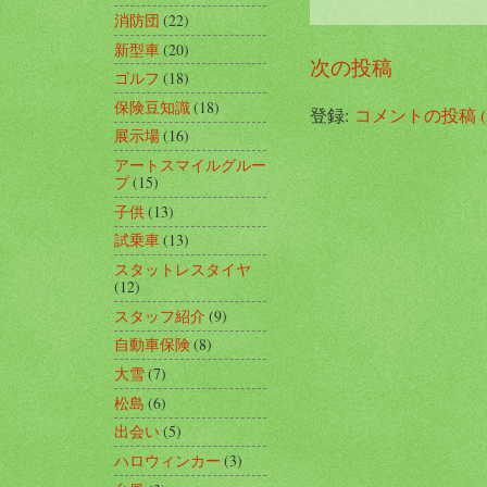
消防団
(22)
新型車
(20)
次の投稿
ゴルフ
(18)
保険豆知識
(18)
登録:
コメントの投稿 (A
展示場
(16)
アートスマイルグルー
プ
(15)
子供
(13)
試乗車
(13)
スタットレスタイヤ
(12)
スタッフ紹介
(9)
自動車保険
(8)
大雪
(7)
松島
(6)
出会い
(5)
ハロウィンカー
(3)