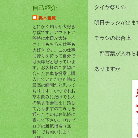
タイヤ祭りの
自己紹介
奥木雅範
明日チラシが出ま
とにかく釣りが大好き
な僕です。アウトドア
チラシの都合上
等特に水辺が大好
き！！もちろん仕事も
大好きです。この仕事
一部言葉が入れら
に誇りを持って自分で
は天職だと思っていま
す。お客様のご要望に
ありますが
合ったお車を提案し購
入していただけた時は
最高の瞬間だと思って
おります。いつでもお
茶を飲みにだけでも人
の集まる会社を目指し
ておりますので近くを
通ったさいはお気軽に
寄って下さい。ぜひブ
ログの雅範指名（無
料）でお願いします
（笑）。