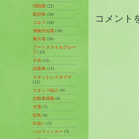
消防団
(22)
新型車
(20)
コメント
ゴルフ
(18)
保険豆知識
(18)
展示場
(16)
アートスマイルグルー
プ
(15)
子供
(13)
試乗車
(13)
スタットレスタイヤ
(12)
スタッフ紹介
(9)
自動車保険
(8)
大雪
(7)
松島
(6)
出会い
(5)
ハロウィンカー
(3)