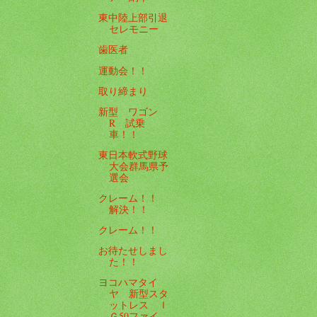
東中陸上部引退
セレモニー
歯医者
運動会！！
取り締まり
新型 ワゴン
R 試乗
車！！
東日本軟式野球
大会群馬県予
選会
クレーム！！
解決！！
クレーム！！
お待たせしまし
た！！
ヨコハマタイ
ヤ 新型スタ
ットレス Ｉ
Ｇ50ファイ