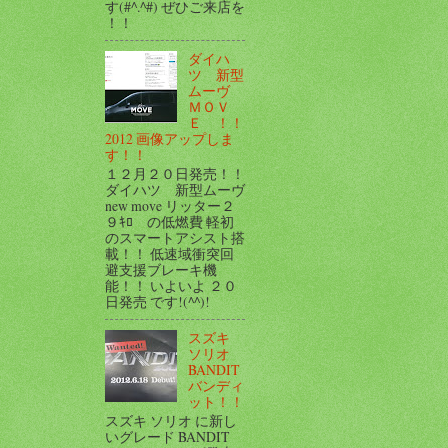
す(#^.^#) ぜひご来店を
！！
ダイハ
ツ 新型
ムーヴ
ＭＯＶ
Ｅ ！！
2012 画像アップしま
す！！
１２月２０日発売！！
ダイハツ 新型ムーヴ
new move リッター２
９ｷﾛ の低燃費 軽初
のスマートアシスト搭
載！！ 低速域衝突回
避支援ブレーキ機
能！！ いよいよ ２０
日発売 です!(^^)!
スズキ
ソリオ
BANDIT
バンディ
ット！！
スズキ ソリオ に新し
いグレード BANDIT