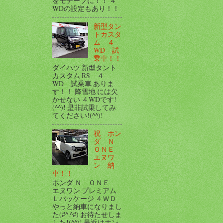
をモチーフに！！ ４
WDの設定もあり！！
新型タン
トカスタ
ム ４
WD 試
乗車！！
ダイハツ 新型タント
カスタム RS ４
WD 試乗車 ありま
す！！ 降雪地 には欠
かせない ４WDです!
(^^)! 是非試乗してみ
てください!(^^)!
祝 ホン
ダ Ｎ
ＯＮＥ
エヌワ
ン 納
車！！
ホンダ Ｎ ＯＮＥ
エヌワン プレミアム
Ｌパッケージ ４ＷＤ
やっと納車になりまし
た(#^.^#) お待たせしま
した!(^^)! 最近はホン