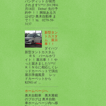
バンディット が発売
されます!(^^)! 2012年6
月18日 Debut! 先行予
約中 ！！ 興味ある方
はぜひ 奥木自動車 ま
で！！ ℡ 0279-59-
3137
新型タン
トカスタ
ム 展示
車！！
ダイハツ
新型タントカスタム
ＲＳ パールホワ
イト ！ 展示車 ！！ や
っと届きました!(^^)!
ＫＩＮＧに相応しくレ
ッドカーペットで演出
展示準備風景 レッ
ドカーペットから
KING of ...
ホームページへ
奥木自動車 奥木雅範
のブログは 奥木自動
車ホームページ内へ移