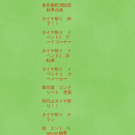
東吾妻町消防団
秋季点検
タイヤ祭り 終
了！！
タイヤ祭り イ
ベント3 フ
ードコーナー
タイヤ祭り イ
ベント2 自
転車
タイヤ祭り イ
ベント１ カ
ーメーカー
展示場 コンク
リート 塗装
明日はタイヤ祭
り！！
タイヤ祭り チ
ラシ
祝 タント G
special 納車