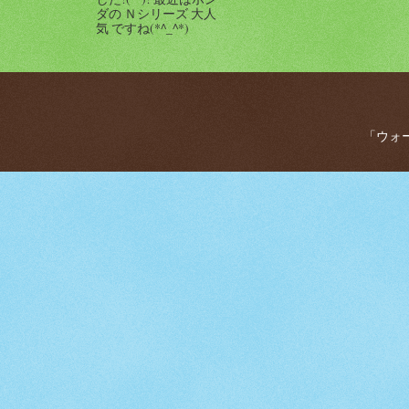
ダの Ｎシリーズ 大人
気 ですね(*^_^*)
「ウォー