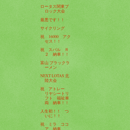
ロータス関東ブ
ロック大会
最悪です！！
サイクリング
祝 16000 アク
セス！！
祝 スバル Ｒ
２ 納車！！
富山 ブラックラ
ーメン
NEXT LOTAS 北
陸大会
祝 アトレー
リヤシートリ
フト 福祉車
両 納車！！
人生初！！ つ
いに！！
祝 ミラ ココ
ア 納車