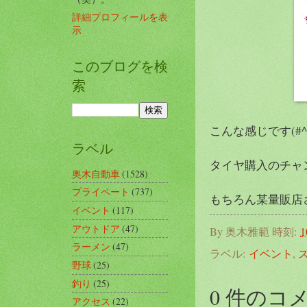
詳細プロフィールを表
示
このブログを検
索
こんな感じです(#^.
ラベル
タイヤ購入のチャ
奥木自動車
(1528)
プライベート
(737)
もちろん某量販店さ
イベント
(117)
アウトドア
(47)
By
奥木雅範
時刻:
1
ラーメン
(47)
ラベル:
イベント
,
野球
(25)
釣り
(25)
0 件のコ
アクセス
(22)