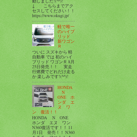
動しました!(^^)!
↓ こちらまでアク
セスしてください！！
https://www.okugi.jp/
軽で唯一
のハイブ
リッド
新ワゴン
Ｒ
ついに スズキから 軽
自動車 では 初のハイ
ブリッド ワゴンＲ 8月
25日発売！！ 実走
行燃費でどれだけ走る
か 楽しみです!(^^)!
HONDA
N
ONE ホ
ンダ エ
ヌ ワ
ン 復活！！
HONDA N ONE
ホンダ エヌ ワン
N360復活です！！ 11
月1日 発売！！ N360