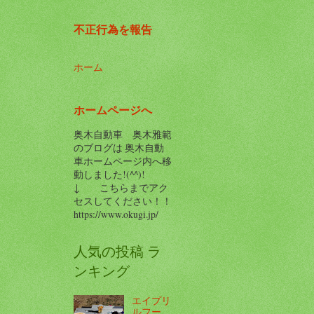
不正行為を報告
ホーム
ホームページへ
奥木自動車 奥木雅範
のブログは 奥木自動
車ホームページ内へ移
動しました!(^^)!
↓ こちらまでアク
セスしてください！！
https://www.okugi.jp/
人気の投稿 ラ
ンキング
エイプリ
ルフー