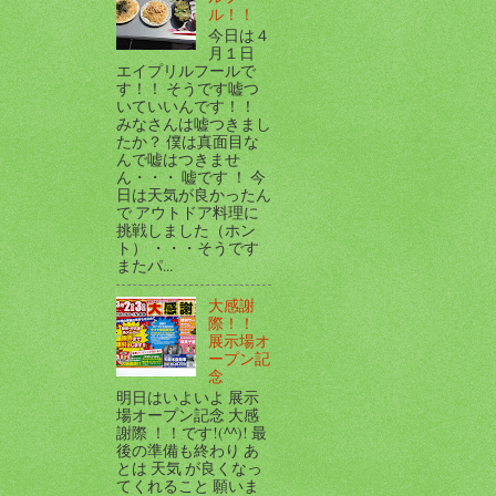
ル！！
今日は４
月１日
エイプリルフールで
す！！ そうです嘘つ
いていいんです！！
みなさんは嘘つきまし
たか？ 僕は真面目な
んで嘘はつきませ
ん・・・ 嘘です ！ 今
日は天気が良かったん
で アウトドア料理に
挑戦しました（ホン
ト） ・・・そうです
またパ...
大感謝
際！！
展示場オ
ープン記
念
明日はいよいよ 展示
場オープン記念 大感
謝際 ！！です!(^^)! 最
後の準備も終わり あ
とは 天気 が良くなっ
てくれること 願いま