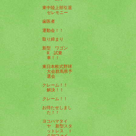
東中陸上部引退
セレモニー
歯医者
運動会！！
取り締まり
新型 ワゴン
R 試乗
車！！
東日本軟式野球
大会群馬県予
選会
クレーム！！
解決！！
クレーム！！
お待たせしまし
た！！
ヨコハマタイ
ヤ 新型スタ
ットレス Ｉ
Ｇ50ファイ