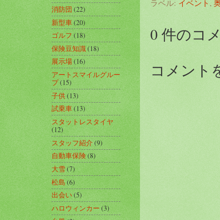
ラベル:
イベント
,
消防団
(22)
新型車
(20)
0 件のコ
ゴルフ
(18)
保険豆知識
(18)
展示場
(16)
コメント
アートスマイルグルー
プ
(15)
子供
(13)
試乗車
(13)
スタットレスタイヤ
(12)
スタッフ紹介
(9)
自動車保険
(8)
大雪
(7)
松島
(6)
出会い
(5)
ハロウィンカー
(3)