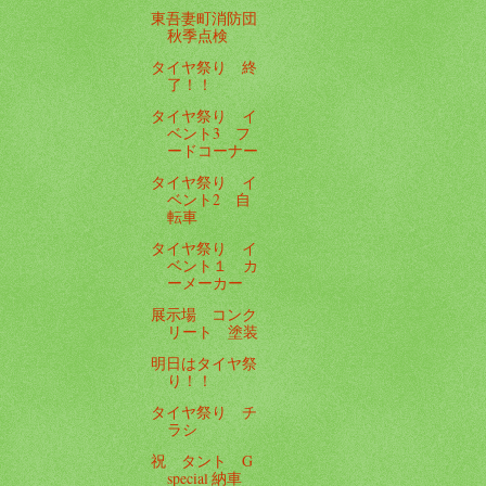
東吾妻町消防団
秋季点検
タイヤ祭り 終
了！！
タイヤ祭り イ
ベント3 フ
ードコーナー
タイヤ祭り イ
ベント2 自
転車
タイヤ祭り イ
ベント１ カ
ーメーカー
展示場 コンク
リート 塗装
明日はタイヤ祭
り！！
タイヤ祭り チ
ラシ
祝 タント G
special 納車