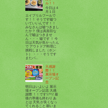
ル！！
今日は４
月１日
エイプリルフールで
す！！ そうです嘘つ
いていいんです！！
みなさんは嘘つきまし
たか？ 僕は真面目な
んで嘘はつきませ
ん・・・ 嘘です ！ 今
日は天気が良かったん
で アウトドア料理に
挑戦しました（ホン
ト） ・・・そうです
またパ...
大感謝
際！！
展示場オ
ープン記
念
明日はいよいよ 展示
場オープン記念 大感
謝際 ！！です!(^^)! 最
後の準備も終わり あ
とは 天気 が良くなっ
てくれること 願いま