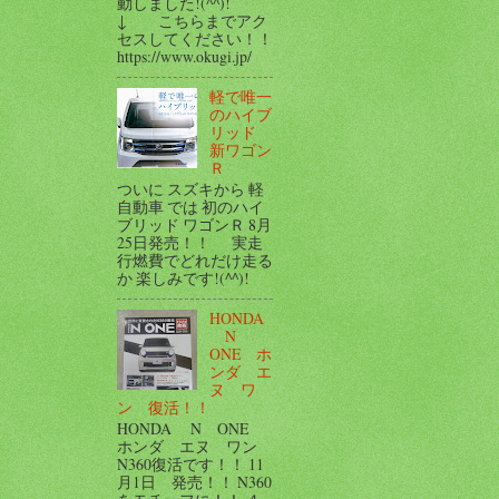
動しました!(^^)!
↓ こちらまでアク
セスしてください！！
https://www.okugi.jp/
軽で唯一
のハイブ
リッド
新ワゴン
Ｒ
ついに スズキから 軽
自動車 では 初のハイ
ブリッド ワゴンＲ 8月
25日発売！！ 実走
行燃費でどれだけ走る
か 楽しみです!(^^)!
HONDA
N
ONE ホ
ンダ エ
ヌ ワ
ン 復活！！
HONDA N ONE
ホンダ エヌ ワン
N360復活です！！ 11
月1日 発売！！ N360