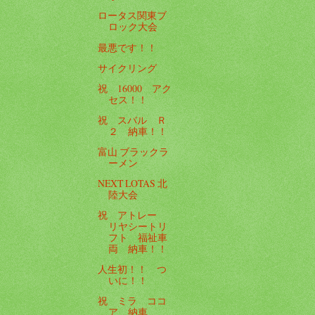
ロータス関東ブ
ロック大会
最悪です！！
サイクリング
祝 16000 アク
セス！！
祝 スバル Ｒ
２ 納車！！
富山 ブラックラ
ーメン
NEXT LOTAS 北
陸大会
祝 アトレー
リヤシートリ
フト 福祉車
両 納車！！
人生初！！ つ
いに！！
祝 ミラ ココ
ア 納車