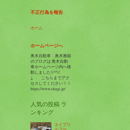
不正行為を報告
ホーム
ホームページへ
奥木自動車 奥木雅範
のブログは 奥木自動
車ホームページ内へ移
動しました!(^^)!
↓ こちらまでアク
セスしてください！！
https://www.okugi.jp/
人気の投稿 ラ
ンキング
エイプリ
ルフー