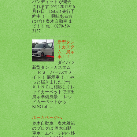
バンディット が発売
されます!(^^)! 2012年6
月18日 Debut! 先行予
約中 ！！ 興味ある方
はぜひ 奥木自動車 ま
で！！ ℡ 0279-59-
3137
新型タン
トカスタ
ム 展示
車！！
ダイハツ
新型タントカスタム
ＲＳ パールホワ
イト ！ 展示車 ！！ や
っと届きました!(^^)!
ＫＩＮＧに相応しくレ
ッドカーペットで演出
展示準備風景 レッ
ドカーペットから
KING of ...
ホームページへ
奥木自動車 奥木雅範
のブログは 奥木自動
車ホームページ内へ移