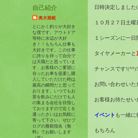
日時決定しました(#^
自己紹介
奥木雅範
１０月２７日土曜
とにかく釣りが大好き
な僕です。アウトドア
１シーズンに一日
等特に水辺が大好
き！！もちろん仕事も
大好きです。この仕事
タイヤメーカーと
に誇りを持って自分で
は天職だと思っていま
す。お客様のご要望に
チャンスです!(^^)!
合ったお車を提案し購
入していただけた時は
お問い合わせいた
最高の瞬間だと思って
おります。いつでもお
茶を飲みにだけでも人
お客様お待たせいたし
の集まる会社を目指し
ておりますので近くを
イベント
も一緒に
通ったさいはお気軽に
寄って下さい。ぜひブ
ログの雅範指名（無
もちろん
料）でお願いします
（笑）。