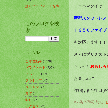
ヨコハマタイヤ
詳細プロフィールを表
示
新型スタットレス
このブログを検
索
ＩＧ５０ファイブ
も対応します！！
ラベル
ブリヂスト
さらに
奥木自動車
(1528)
おもしろ
ちょっと
プライベート
(737)
イベント
(117)
お楽しみに
アウトドア
(47)
ラーメン
(47)
詳細はまた後日(#^.
野球
(25)
釣り
(25)
By
奥木雅範
時刻:
1
アクセス
(22)