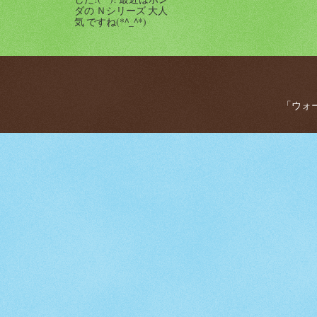
ダの Ｎシリーズ 大人
気 ですね(*^_^*)
「ウォー