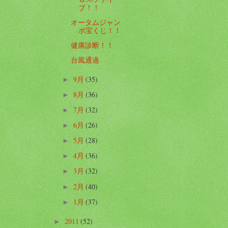
ブ！！
オータムジャン
ボ宝くじ！！
健康診断！！
台風通過
9月
(35)
►
8月
(36)
►
7月
(32)
►
6月
(26)
►
5月
(28)
►
4月
(36)
►
3月
(32)
►
2月
(40)
►
1月
(37)
►
2011
(52)
►