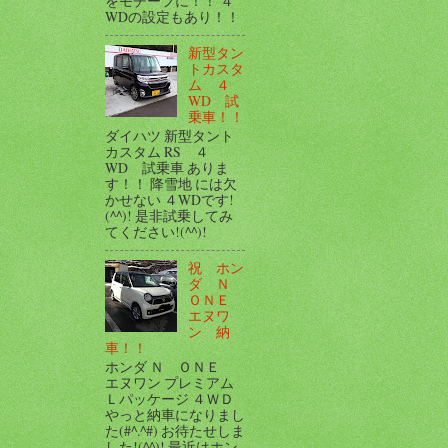
をモチーフに！！ ４
WDの設定もあり！！
新型タン
トカスタ
ム ４
WD 試
乗車！！
ダイハツ 新型タント
カスタム RS ４
WD 試乗車 ありま
す！！ 降雪地 には欠
かせない ４WDです!
(^^)! 是非試乗してみ
てください!(^^)!
祝 ホン
ダ Ｎ
ＯＮＥ
エヌワ
ン 納
車！！
ホンダ Ｎ ＯＮＥ
エヌワン プレミアム
Ｌパッケージ ４ＷＤ
やっと納車になりまし
た(#^.^#) お待たせしま
した!(^^)! 最近はホン