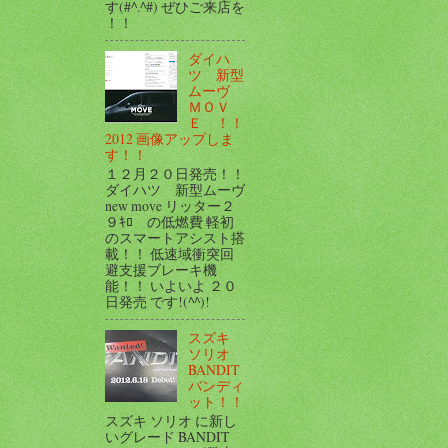
す(#^.^#) ぜひご来店を
！！
ダイハ
ツ 新型
ムーヴ
ＭＯＶ
Ｅ ！！
2012 画像アップしま
す！！
１２月２０日発売！！
ダイハツ 新型ムーヴ
new move リッター２
９ｷﾛ の低燃費 軽初
のスマートアシスト搭
載！！ 低速域衝突回
避支援ブレーキ機
能！！ いよいよ ２０
日発売 です!(^^)!
スズキ
ソリオ
BANDIT
バンディ
ット！！
スズキ ソリオ に新し
いグレード BANDIT