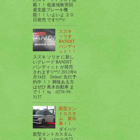
載！！ 低速域衝突回
避支援ブレーキ機
能！！ いよいよ ２０
日発売 です!(^^)!
スズキ
ソリオ
BANDIT
バンディ
ット！！
スズキ ソリオ に新し
いグレード BANDIT
バンディット が発売
されます!(^^)! 2012年6
月18日 Debut! 先行予
約中 ！！ 興味ある方
はぜひ 奥木自動車 ま
で！！ ℡ 0279-59-
3137
新型タン
トカスタ
ム 展示
車！！
ダイハツ
新型タントカスタム
ＲＳ パールホワ