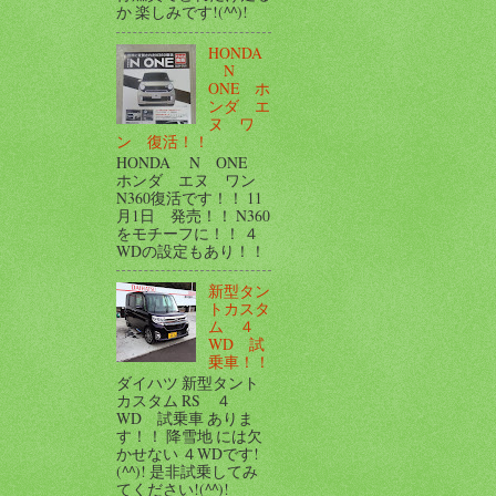
か 楽しみです!(^^)!
HONDA
N
ONE ホ
ンダ エ
ヌ ワ
ン 復活！！
HONDA N ONE
ホンダ エヌ ワン
N360復活です！！ 11
月1日 発売！！ N360
をモチーフに！！ ４
WDの設定もあり！！
新型タン
トカスタ
ム ４
WD 試
乗車！！
ダイハツ 新型タント
カスタム RS ４
WD 試乗車 ありま
す！！ 降雪地 には欠
かせない ４WDです!
(^^)! 是非試乗してみ
てください!(^^)!