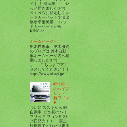
イト ！ 展示車 ！！ や
っと届きました!(^^)!
ＫＩＮＧに相応しくレ
ッドカーペットで演出
展示準備風景 レッ
ドカーペットから
KING of ...
ホームページへ
奥木自動車 奥木雅範
のブログは 奥木自動
車ホームページ内へ移
動しました!(^^)!
↓ こちらまでアク
セスしてください！！
https://www.okugi.jp/
軽で唯一
のハイブ
リッド
新ワゴン
Ｒ
ついに スズキから 軽
自動車 では 初のハイ
ブリッド ワゴンＲ 8月
25日発売！！ 実走
行燃費でどれだけ走る