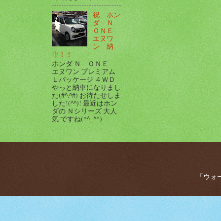
祝 ホン
ダ Ｎ
ＯＮＥ
エヌワ
ン 納
車！！
ホンダ Ｎ ＯＮＥ
エヌワン プレミアム
Ｌパッケージ ４ＷＤ
やっと納車になりまし
た(#^.^#) お待たせしま
した!(^^)! 最近はホン
ダの Ｎシリーズ 大人
気 ですね(*^_^*)
「ウォー