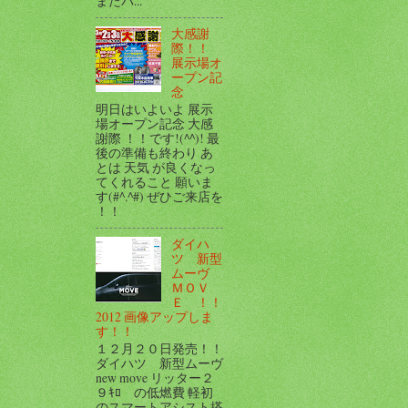
またパ...
大感謝
際！！
展示場オ
ープン記
念
明日はいよいよ 展示
場オープン記念 大感
謝際 ！！です!(^^)! 最
後の準備も終わり あ
とは 天気 が良くなっ
てくれること 願いま
す(#^.^#) ぜひご来店を
！！
ダイハ
ツ 新型
ムーヴ
ＭＯＶ
Ｅ ！！
2012 画像アップしま
す！！
１２月２０日発売！！
ダイハツ 新型ムーヴ
new move リッター２
９ｷﾛ の低燃費 軽初
のスマートアシスト搭