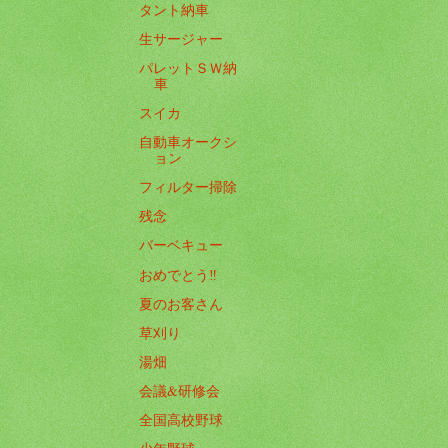
タント納車
生サージャー
パレットＳＷ納
車
スイカ
自動車オークシ
ョン
フィルター掃除
残念
バーベキュー
おめでとう‼️
夏のお客さん
草刈り
湯畑
会議&研修会
全国高校野球