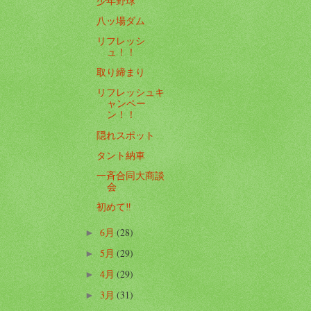
少年野球
八ッ場ダム
リフレッシ
ュ！！
取り締まり
リフレッシュキ
ャンペー
ン！！
隠れスポット
タント納車
一斉合同大商談
会
初めて‼️
6月
(28)
►
5月
(29)
►
4月
(29)
►
3月
(31)
►