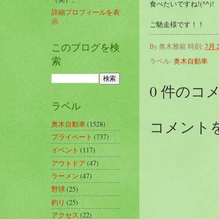
食べたいですね!(^^)!
詳細プロフィールを表
示
ご馳走様です！！
このブログを検
By
奥木雅範
時刻:
7月 2
索
ラベル:
奥木自動車
0 件のコ
ラベル
コメント
奥木自動車
(1528)
プライベート
(737)
イベント
(117)
アウトドア
(47)
ラーメン
(47)
野球
(25)
釣り
(25)
アクセス
(22)