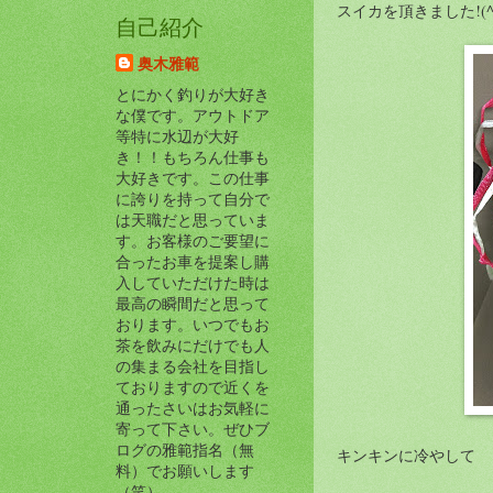
スイカを頂きました!(^^
自己紹介
奥木雅範
とにかく釣りが大好き
な僕です。アウトドア
等特に水辺が大好
き！！もちろん仕事も
大好きです。この仕事
に誇りを持って自分で
は天職だと思っていま
す。お客様のご要望に
合ったお車を提案し購
入していただけた時は
最高の瞬間だと思って
おります。いつでもお
茶を飲みにだけでも人
の集まる会社を目指し
ておりますので近くを
通ったさいはお気軽に
寄って下さい。ぜひブ
ログの雅範指名（無
キンキンに冷やして
料）でお願いします
（笑）。