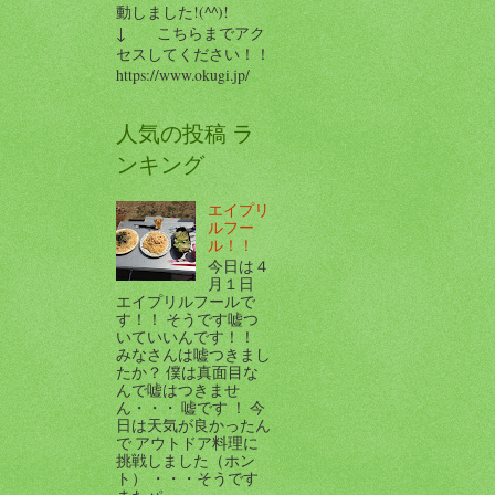
動しました!(^^)!
↓ こちらまでアク
セスしてください！！
https://www.okugi.jp/
人気の投稿 ラ
ンキング
エイプリ
ルフー
ル！！
今日は４
月１日
エイプリルフールで
す！！ そうです嘘つ
いていいんです！！
みなさんは嘘つきまし
たか？ 僕は真面目な
んで嘘はつきませ
ん・・・ 嘘です ！ 今
日は天気が良かったん
で アウトドア料理に
挑戦しました（ホン
ト） ・・・そうです