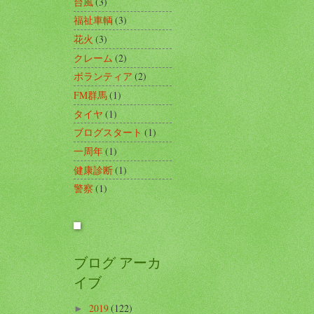
台風
(3)
福祉車輌
(3)
花火
(3)
クレーム
(2)
ボランティア
(2)
FM群馬
(1)
タイヤ
(1)
ブログスタート
(1)
一周年
(1)
健康診断
(1)
警察
(1)
ブログ アーカ
イブ
2019
(122)
►