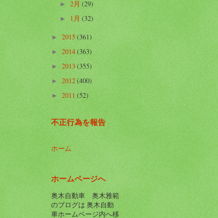
2月
(29)
►
1月
(32)
►
2015
(361)
►
2014
(363)
►
2013
(355)
►
2012
(400)
►
2011
(52)
►
不正行為を報告
ホーム
ホームページへ
奥木自動車 奥木雅範
のブログは 奥木自動
車ホームページ内へ移