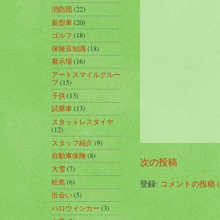
消防団
(22)
新型車
(20)
ゴルフ
(18)
保険豆知識
(18)
展示場
(16)
アートスマイルグルー
プ
(15)
子供
(13)
試乗車
(13)
スタットレスタイヤ
(12)
スタッフ紹介
(9)
自動車保険
(8)
次の投稿
大雪
(7)
松島
(6)
登録:
コメントの投稿 (A
出会い
(5)
ハロウィンカー
(3)