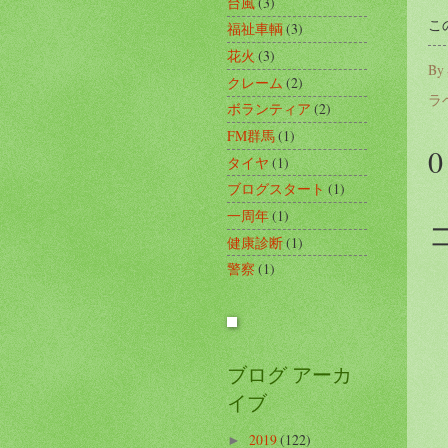
台風
(3)
こ
福祉車輌
(3)
花火
(3)
By
クレーム
(2)
ラ
ボランティア
(2)
FM群馬
(1)
タイヤ
(1)
ブログスタート
(1)
一周年
(1)
健康診断
(1)
警察
(1)
ブログ アーカ
イブ
2019
(122)
►