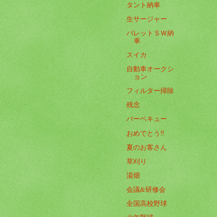
タント納車
生サージャー
パレットＳＷ納
車
スイカ
自動車オークシ
ョン
フィルター掃除
残念
バーベキュー
おめでとう‼️
夏のお客さん
草刈り
湯畑
会議&研修会
全国高校野球