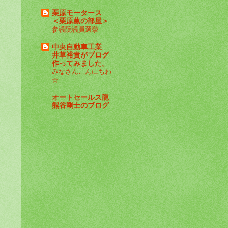
栗原モータース
＜栗原薫の部屋＞
参議院議員選挙
中央自動車工業
井草裕貴がブログ
作ってみました。
みなさんこんにちわ
☆
オートセールス龍
熊谷剛士のブログ