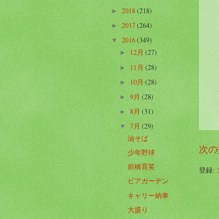
2018
(218)
►
2017
(264)
►
2016
(349)
▼
12月
(27)
►
11月
(28)
►
10月
(28)
►
9月
(28)
►
8月
(31)
►
7月
(29)
▼
油そば
次の
少年野球
前橋育英
登録:
ビアガーデン
キャリー納車
大盛り