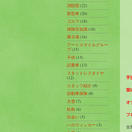
消防団
(22)
新型車
(20)
ゴルフ
(18)
保険豆知識
(18)
展示場
(16)
アートスマイルグルー
プ
(15)
子供
(13)
試乗車
(13)
スタットレスタイヤ
手
(12)
スタッフ紹介
(9)
室
自動車保険
(8)
大雪
(7)
オ
松島
(6)
フ
出会い
(5)
ハロウィンカー
(3)
全