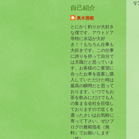
リ
自己紹介
奥木雅範
とにかく釣りが大好き
な僕です。アウトドア
等特に水辺が大好
き！！もちろん仕事も
大好きです。この仕事
に誇りを持って自分で
は天職だと思っていま
す。お客様のご要望に
合ったお車を提案し購
入していただけた時は
最高の瞬間だと思って
おります。いつでもお
茶を飲みにだけでも人
の集まる会社を目指し
ておりますので近くを
通ったさいはお気軽に
寄って下さい。ぜひブ
ログの雅範指名（無
料）でお願いします
（笑）。