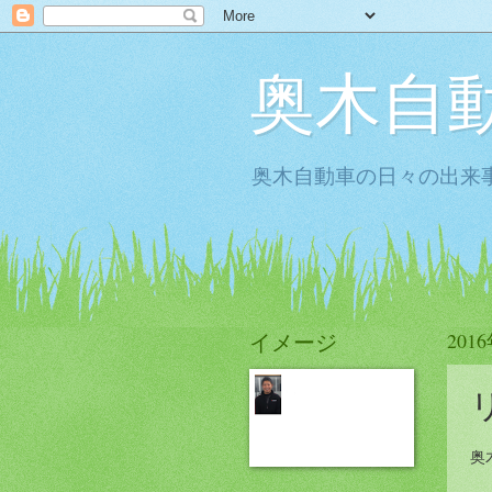
奥木自
奥木自動車の日々の出来事
イメージ
201
奥