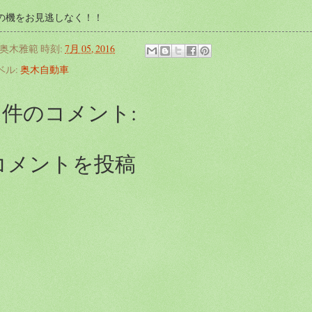
の機をお見逃しなく！！
奥木雅範
時刻:
7月 05, 2016
ベル:
奥木自動車
0 件のコメント:
コメントを投稿