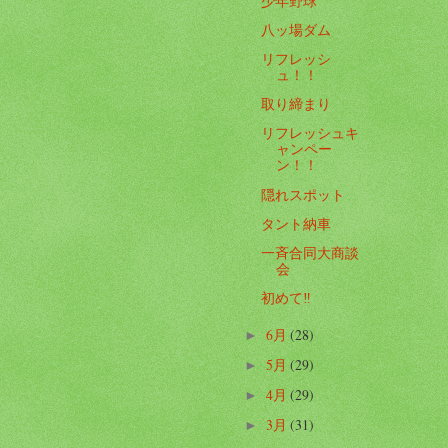
少年野球
八ッ場ダム
リフレッシ
ュ！！
取り締まり
リフレッシュキ
ャンペー
ン！！
隠れスポット
タント納車
一斉合同大商談
会
初めて‼️
6月
(28)
►
5月
(29)
►
4月
(29)
►
3月
(31)
►