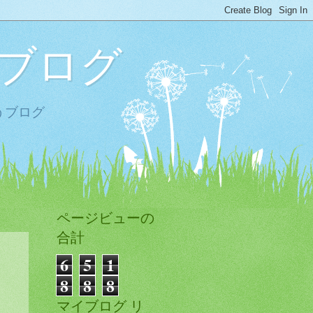
ブログ
うブログ
ページビューの
合計
6
5
1
8
8
8
マイブログ リ