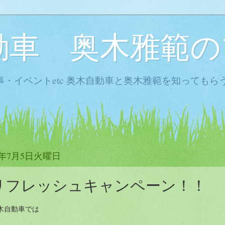
動車 奥木雅範の
・イベントetc 奥木自動車と奥木雅範を知ってもら
6年7月5日火曜日
リフレッシュキャンペーン！！
木自動車では