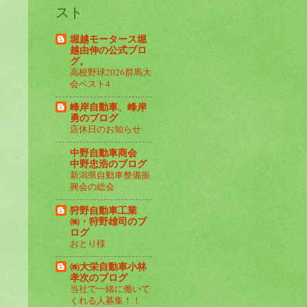
スト
堀越モータース堀
越由伸の公式ブロ
グ。
高校野球2026群馬大
会ベスト4
峰岸自動車、峰岸
勇のブログ
店休日のお知らせ
中野自動車商会
中野忠浩のブログ
新潟県自動車整備振
興会の総会
狩野自動車工業
㈱・狩野雄司のブ
ログ
おとり様
㈱大栄自動車小林
孝次のブログ
当社で一緒に働いて
くれる人募集！！