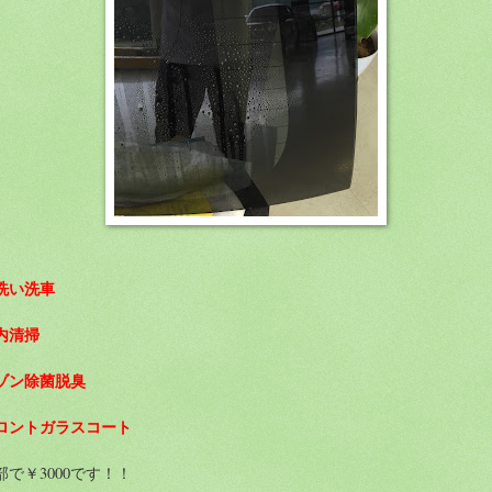
洗い洗車
内清掃
ゾン除菌脱臭
ロントガラスコート
部で￥3000です！！