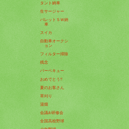
タント納車
生サージャー
パレットＳＷ納
車
スイカ
自動車オークシ
ョン
フィルター掃除
残念
バーベキュー
おめでとう‼️
夏のお客さん
草刈り
湯畑
会議&研修会
全国高校野球