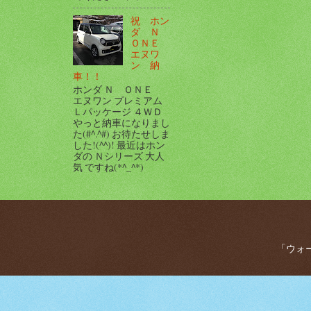
祝 ホン
ダ Ｎ
ＯＮＥ
エヌワ
ン 納
車！！
ホンダ Ｎ ＯＮＥ
エヌワン プレミアム
Ｌパッケージ ４ＷＤ
やっと納車になりまし
た(#^.^#) お待たせしま
した!(^^)! 最近はホン
ダの Ｎシリーズ 大人
気 ですね(*^_^*)
「ウォー