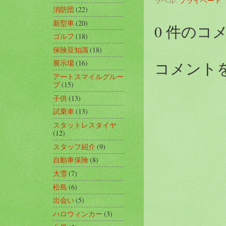
ラベル:
プライベート
消防団
(22)
新型車
(20)
0 件のコ
ゴルフ
(18)
保険豆知識
(18)
コメント
展示場
(16)
アートスマイルグルー
プ
(15)
子供
(13)
試乗車
(13)
スタットレスタイヤ
(12)
スタッフ紹介
(9)
自動車保険
(8)
大雪
(7)
松島
(6)
出会い
(5)
ハロウィンカー
(3)