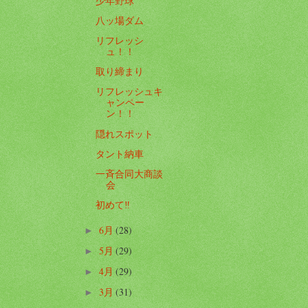
少年野球
八ッ場ダム
リフレッシ
ュ！！
取り締まり
リフレッシュキ
ャンペー
ン！！
隠れスポット
タント納車
一斉合同大商談
会
初めて‼️
6月
(28)
►
5月
(29)
►
4月
(29)
►
3月
(31)
►