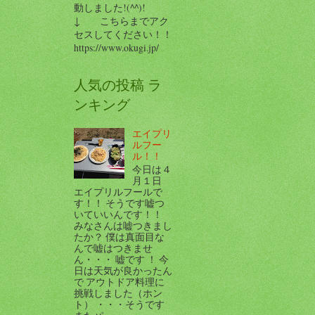
動しました!(^^)!
↓ こちらまでアク
セスしてください！！
https://www.okugi.jp/
人気の投稿 ラ
ンキング
エイプリ
ルフー
ル！！
今日は４
月１日
エイプリルフールで
す！！ そうです嘘つ
いていいんです！！
みなさんは嘘つきまし
たか？ 僕は真面目な
んで嘘はつきませ
ん・・・ 嘘です ！ 今
日は天気が良かったん
で アウトドア料理に
挑戦しました（ホン
ト） ・・・そうです