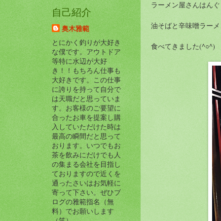
ラーメン屋さんはんぐ
自己紹介
油そばと辛味噌ラーメ
奥木雅範
とにかく釣りが大好き
食べてきました(^○^)
な僕です。アウトドア
等特に水辺が大好
き！！もちろん仕事も
大好きです。この仕事
に誇りを持って自分で
は天職だと思っていま
す。お客様のご要望に
合ったお車を提案し購
入していただけた時は
最高の瞬間だと思って
おります。いつでもお
茶を飲みにだけでも人
の集まる会社を目指し
ておりますので近くを
通ったさいはお気軽に
寄って下さい。ぜひブ
ログの雅範指名（無
料）でお願いします
（笑）。