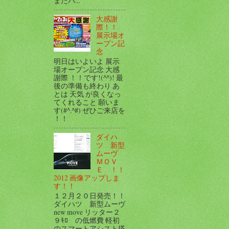
またパ...
大感謝
際！！
展示場オ
ープン記
念
明日はいよいよ 展示
場オープン記念 大感
謝際 ！！です!(^^)! 最
後の準備も終わり あ
とは 天気 が良くなっ
てくれること 願いま
す(#^.^#) ぜひご来店を
！！
ダイハ
ツ 新型
ムーヴ
ＭＯＶ
Ｅ ！！
2012 画像アップしま
す！！
１２月２０日発売！！
ダイハツ 新型ムーヴ
new move リッター２
９ｷﾛ の低燃費 軽初
のスマートアシスト搭