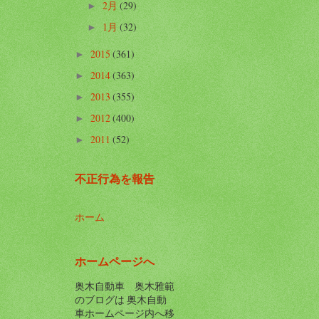
2月
(29)
►
1月
(32)
►
2015
(361)
►
2014
(363)
►
2013
(355)
►
2012
(400)
►
2011
(52)
►
不正行為を報告
ホーム
ホームページへ
奥木自動車 奥木雅範
のブログは 奥木自動
車ホームページ内へ移