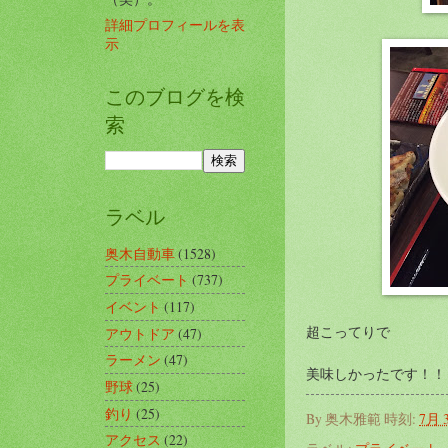
詳細プロフィールを表
示
このブログを検
索
ラベル
奥木自動車
(1528)
プライベート
(737)
イベント
(117)
超こってりで
アウトドア
(47)
ラーメン
(47)
美味しかったです！！
野球
(25)
釣り
(25)
By
奥木雅範
時刻:
7月 3
アクセス
(22)