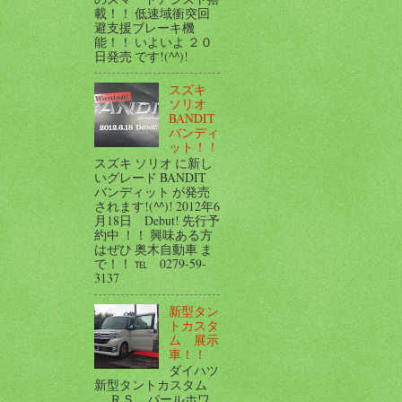
載！！ 低速域衝突回
避支援ブレーキ機
能！！ いよいよ ２０
日発売 です!(^^)!
スズキ
ソリオ
BANDIT
バンディ
ット！！
スズキ ソリオ に新し
いグレード BANDIT
バンディット が発売
されます!(^^)! 2012年6
月18日 Debut! 先行予
約中 ！！ 興味ある方
はぜひ 奥木自動車 ま
で！！ ℡ 0279-59-
3137
新型タン
トカスタ
ム 展示
車！！
ダイハツ
新型タントカスタム
ＲＳ パールホワ