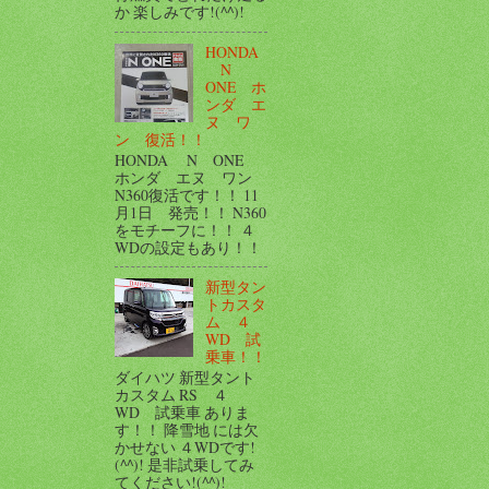
か 楽しみです!(^^)!
HONDA
N
ONE ホ
ンダ エ
ヌ ワ
ン 復活！！
HONDA N ONE
ホンダ エヌ ワン
N360復活です！！ 11
月1日 発売！！ N360
をモチーフに！！ ４
WDの設定もあり！！
新型タン
トカスタ
ム ４
WD 試
乗車！！
ダイハツ 新型タント
カスタム RS ４
WD 試乗車 ありま
す！！ 降雪地 には欠
かせない ４WDです!
(^^)! 是非試乗してみ
てください!(^^)!