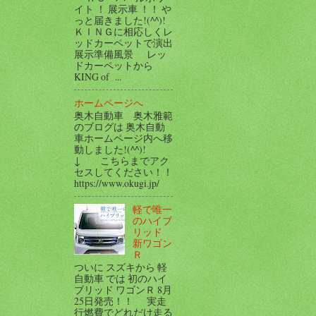
イト ！ 展示車 ！！ や
っと届きました!(^^)!
ＫＩＮＧに相応しくレ
ッドカーペットで演出
展示準備風景 レッ
ドカーペットから
KING of ...
ホームページへ
奥木自動車 奥木雅範
のブログは 奥木自動
車ホームページ内へ移
動しました!(^^)!
↓ こちらまでアク
セスしてください！！
https://www.okugi.jp/
軽で唯一
のハイブ
リッド
新ワゴン
Ｒ
ついに スズキから 軽
自動車 では 初のハイ
ブリッド ワゴンＲ 8月
25日発売！！ 実走
行燃費でどれだけ走る