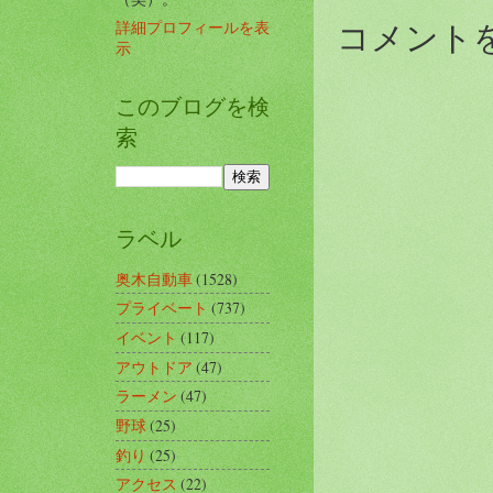
コメント
詳細プロフィールを表
示
このブログを検
索
ラベル
奥木自動車
(1528)
プライベート
(737)
イベント
(117)
アウトドア
(47)
ラーメン
(47)
野球
(25)
釣り
(25)
アクセス
(22)