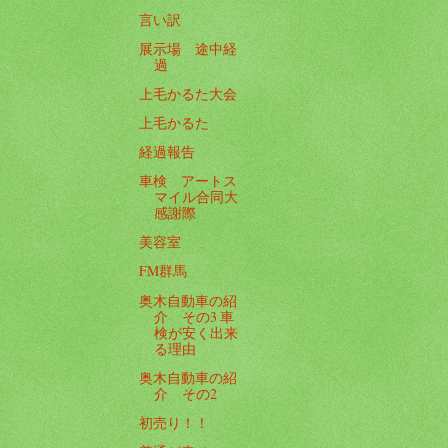
言い訳
展示場 途中経
過
上毛かるた大会
上毛かるた
経過報告
車検 アートス
マイル合同大
感謝際
美容室
FM群馬
奥木自動車の紹
介 その3 車
検が安く出来
る理由
奥木自動車の紹
介 その2
初売り！！