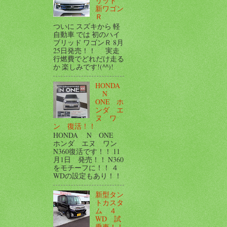
リッド
新ワゴン
Ｒ
ついに スズキから 軽
自動車 では 初のハイ
ブリッド ワゴンＲ 8月
25日発売！！ 実走
行燃費でどれだけ走る
か 楽しみです!(^^)!
HONDA
N
ONE ホ
ンダ エ
ヌ ワ
ン 復活！！
HONDA N ONE
ホンダ エヌ ワン
N360復活です！！ 11
月1日 発売！！ N360
をモチーフに！！ ４
WDの設定もあり！！
新型タン
トカスタ
ム ４
WD 試
乗車！！