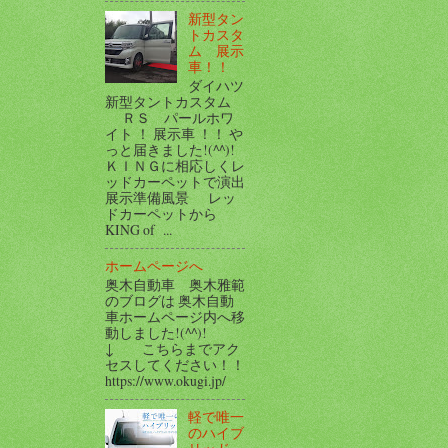
新型タン
トカスタ
ム 展示
車！！
ダイハツ
新型タントカスタム
ＲＳ パールホワ
イト ！ 展示車 ！！ や
っと届きました!(^^)!
ＫＩＮＧに相応しくレ
ッドカーペットで演出
展示準備風景 レッ
ドカーペットから
KING of ...
ホームページへ
奥木自動車 奥木雅範
のブログは 奥木自動
車ホームページ内へ移
動しました!(^^)!
↓ こちらまでアク
セスしてください！！
https://www.okugi.jp/
軽で唯一
のハイブ