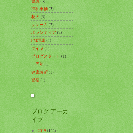
台風
(3)
福祉車輌
(3)
花火
(3)
クレーム
(2)
ボランティア
(2)
FM群馬
(1)
タイヤ
(1)
ブログスタート
(1)
一周年
(1)
健康診断
(1)
警察
(1)
ブログ アーカ
イブ
2019
(122)
►