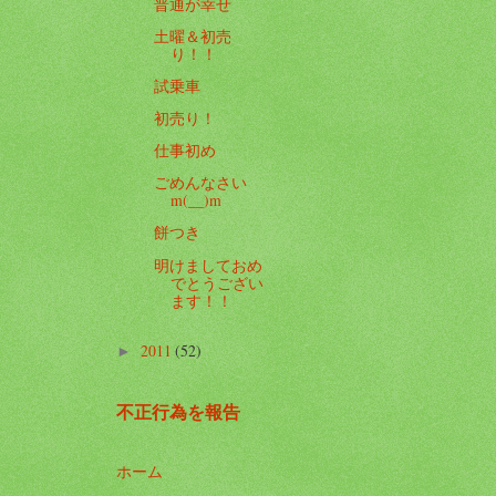
普通が幸せ
土曜＆初売
り！！
試乗車
初売り！
仕事初め
ごめんなさい
m(__)m
餅つき
明けましておめ
でとうござい
ます！！
2011
(52)
►
不正行為を報告
ホーム