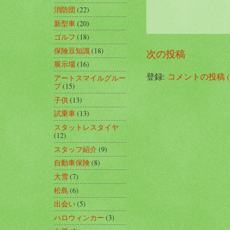
消防団
(22)
新型車
(20)
ゴルフ
(18)
保険豆知識
(18)
次の投稿
展示場
(16)
登録:
コメントの投稿 (A
アートスマイルグルー
プ
(15)
子供
(13)
試乗車
(13)
スタットレスタイヤ
(12)
スタッフ紹介
(9)
自動車保険
(8)
大雪
(7)
松島
(6)
出会い
(5)
ハロウィンカー
(3)