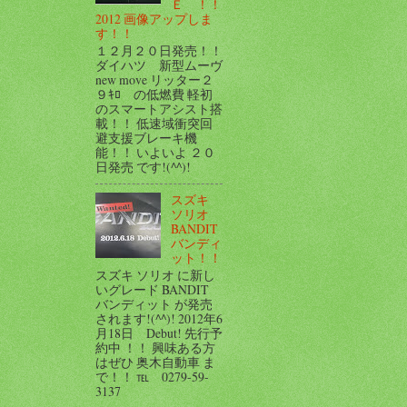
Ｅ ！！
2012 画像アップしま
す！！
１２月２０日発売！！
ダイハツ 新型ムーヴ
new move リッター２
９ｷﾛ の低燃費 軽初
のスマートアシスト搭
載！！ 低速域衝突回
避支援ブレーキ機
能！！ いよいよ ２０
日発売 です!(^^)!
スズキ
ソリオ
BANDIT
バンディ
ット！！
スズキ ソリオ に新し
いグレード BANDIT
バンディット が発売
されます!(^^)! 2012年6
月18日 Debut! 先行予
約中 ！！ 興味ある方
はぜひ 奥木自動車 ま
で！！ ℡ 0279-59-
3137