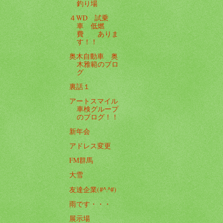
釣り場
４WD 試乗
車 低燃
費 ありま
す！！
奥木自動車 奥
木雅範のブロ
グ
裏話１
アートスマイル
車検グループ
のブログ！！
新年会
アドレス変更
FM群馬
大雪
友達企業(#^.^#)
雨です・・・
展示場