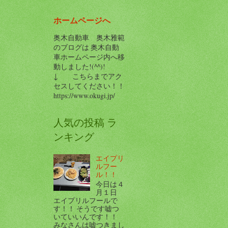
ホームページへ
奥木自動車 奥木雅範
のブログは 奥木自動
車ホームページ内へ移
動しました!(^^)!
↓ こちらまでアク
セスしてください！！
https://www.okugi.jp/
人気の投稿 ラ
ンキング
エイプリ
ルフー
ル！！
今日は４
月１日
エイプリルフールで
す！！ そうです嘘つ
いていいんです！！
みなさんは嘘つきまし