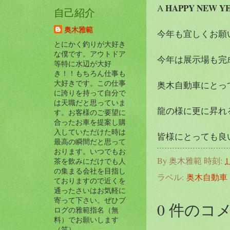
HAPPY NEW Y
A
自己紹介
奥木雅範
今年も宜しくお願い
とにかく釣りが大好き
な僕です。アウトドア
今年は展示場も完
等特に水辺が大好
き！！もちろん仕事も
大好きです。この仕事
奥木自動車にとっ
に誇りを持って自分で
は天職だと思っていま
龍の様に更に昇れ
す。お客様のご要望に
合ったお車を提案し購
入していただけた時は
皆様にとっても良
最高の瞬間だと思って
おります。いつでもお
By
奥木雅範
時刻:
1
茶を飲みにだけでも人
の集まる会社を目指し
ラベル:
奥木自動車
ておりますので近くを
通ったさいはお気軽に
寄って下さい。ぜひブ
0 件のコ
ログの雅範指名（無
料）でお願いします
（笑）。