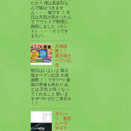
たか？ 僕は真面目な
んで嘘はつきませ
ん・・・ 嘘です ！ 今
日は天気が良かったん
で アウトドア料理に
挑戦しました（ホン
ト） ・・・そうです
またパ...
大感謝
際！！
展示場オ
ープン記
念
明日はいよいよ 展示
場オープン記念 大感
謝際 ！！です!(^^)! 最
後の準備も終わり あ
とは 天気 が良くなっ
てくれること 願いま
す(#^.^#) ぜひご来店を
！！
ダイハ
ツ 新型
ムーヴ
ＭＯＶ