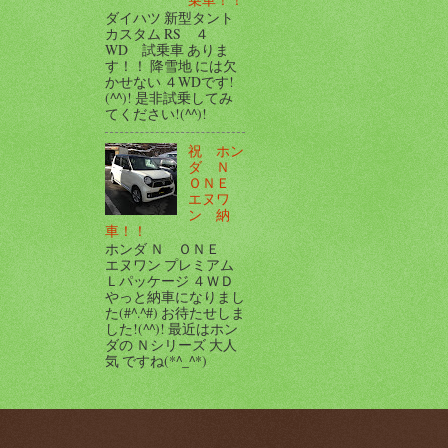
ダイハツ 新型タント
カスタム RS ４
WD 試乗車 ありま
す！！ 降雪地 には欠
かせない ４WDです!
(^^)! 是非試乗してみ
てください!(^^)!
祝 ホン
ダ Ｎ
ＯＮＥ
エヌワ
ン 納
車！！
ホンダ Ｎ ＯＮＥ
エヌワン プレミアム
Ｌパッケージ ４ＷＤ
やっと納車になりまし
た(#^.^#) お待たせしま
した!(^^)! 最近はホン
ダの Ｎシリーズ 大人
気 ですね(*^_^*)