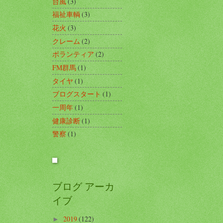
台風
(3)
福祉車輌
(3)
花火
(3)
クレーム
(2)
ボランティア
(2)
FM群馬
(1)
タイヤ
(1)
ブログスタート
(1)
一周年
(1)
健康診断
(1)
警察
(1)
ブログ アーカ
イブ
2019
(122)
►