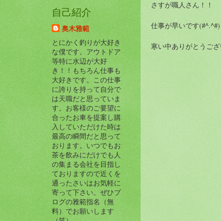
さすが職人さん！！
自己紹介
仕事が早いです(#^.^#)
奥木雅範
とにかく釣りが大好き
寒い中ありがとうござ
な僕です。アウトドア
等特に水辺が大好
き！！もちろん仕事も
大好きです。この仕事
に誇りを持って自分で
は天職だと思っていま
す。お客様のご要望に
合ったお車を提案し購
入していただけた時は
最高の瞬間だと思って
おります。いつでもお
茶を飲みにだけでも人
の集まる会社を目指し
ておりますので近くを
通ったさいはお気軽に
寄って下さい。ぜひブ
ログの雅範指名（無
料）でお願いします
（笑）。