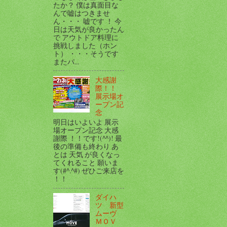
たか？ 僕は真面目な
んで嘘はつきませ
ん・・・ 嘘です ！ 今
日は天気が良かったん
で アウトドア料理に
挑戦しました（ホン
ト） ・・・そうです
またパ...
大感謝
際！！
展示場オ
ープン記
念
明日はいよいよ 展示
場オープン記念 大感
謝際 ！！です!(^^)! 最
後の準備も終わり あ
とは 天気 が良くなっ
てくれること 願いま
す(#^.^#) ぜひご来店を
！！
ダイハ
ツ 新型
ムーヴ
ＭＯＶ