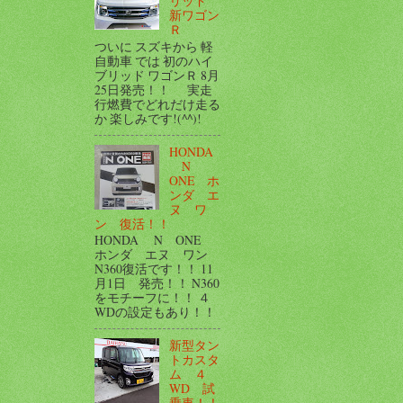
リッド
新ワゴン
Ｒ
ついに スズキから 軽
自動車 では 初のハイ
ブリッド ワゴンＲ 8月
25日発売！！ 実走
行燃費でどれだけ走る
か 楽しみです!(^^)!
HONDA
N
ONE ホ
ンダ エ
ヌ ワ
ン 復活！！
HONDA N ONE
ホンダ エヌ ワン
N360復活です！！ 11
月1日 発売！！ N360
をモチーフに！！ ４
WDの設定もあり！！
新型タン
トカスタ
ム ４
WD 試
乗車！！