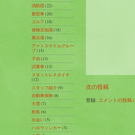
消防団
(22)
新型車
(20)
ゴルフ
(18)
保険豆知識
(18)
展示場
(16)
アートスマイルグルー
プ
(15)
子供
(13)
試乗車
(13)
スタットレスタイヤ
(12)
次の投稿
スタッフ紹介
(9)
自動車保険
(8)
登録:
コメントの投稿 (A
大雪
(7)
松島
(6)
出会い
(5)
ハロウィンカー
(3)