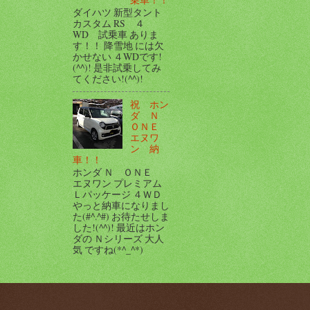
ダイハツ 新型タント
カスタム RS ４
WD 試乗車 ありま
す！！ 降雪地 には欠
かせない ４WDです!
(^^)! 是非試乗してみ
てください!(^^)!
祝 ホン
ダ Ｎ
ＯＮＥ
エヌワ
ン 納
車！！
ホンダ Ｎ ＯＮＥ
エヌワン プレミアム
Ｌパッケージ ４ＷＤ
やっと納車になりまし
た(#^.^#) お待たせしま
した!(^^)! 最近はホン
ダの Ｎシリーズ 大人
気 ですね(*^_^*)