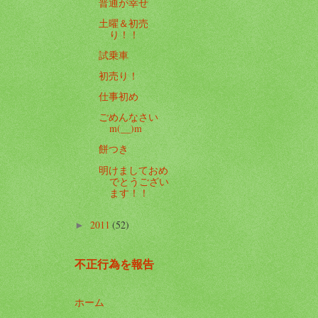
普通が幸せ
土曜＆初売
り！！
試乗車
初売り！
仕事初め
ごめんなさい
m(__)m
餅つき
明けましておめ
でとうござい
ます！！
2011
(52)
►
不正行為を報告
ホーム