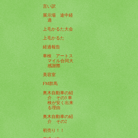
言い訳
展示場 途中経
過
上毛かるた大会
上毛かるた
経過報告
車検 アートス
マイル合同大
感謝際
美容室
FM群馬
奥木自動車の紹
介 その3 車
検が安く出来
る理由
奥木自動車の紹
介 その2
初売り！！