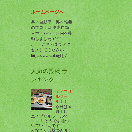
ホームページへ
奥木自動車 奥木雅範
のブログは 奥木自動
車ホームページ内へ移
動しました!(^^)!
↓ こちらまでアク
セスしてください！！
https://www.okugi.jp/
人気の投稿 ラ
ンキング
エイプリ
ルフー
ル！！
今日は４
月１日
エイプリルフールで
す！！ そうです嘘つ
いていいんです！！
みなさんは嘘つきまし