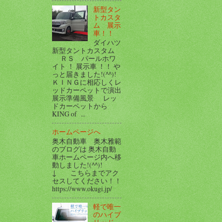
新型タン
トカスタ
ム 展示
車！！
ダイハツ
新型タントカスタム
ＲＳ パールホワ
イト ！ 展示車 ！！ や
っと届きました!(^^)!
ＫＩＮＧに相応しくレ
ッドカーペットで演出
展示準備風景 レッ
ドカーペットから
KING of ...
ホームページへ
奥木自動車 奥木雅範
のブログは 奥木自動
車ホームページ内へ移
動しました!(^^)!
↓ こちらまでアク
セスしてください！！
https://www.okugi.jp/
軽で唯一
のハイブ