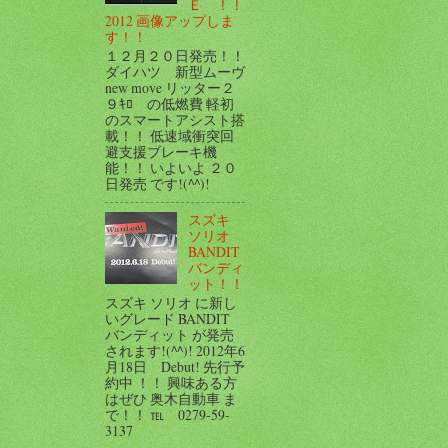
Ｅ ！！
2012 画像アップしま
す！！
１２月２０日発売！！
ダイハツ 新型ムーヴ
new move リッター２
９ｷﾛ の低燃費 軽初
のスマートアシスト搭
載！！ 低速域衝突回
避支援ブレーキ機
能！！ いよいよ ２０
日発売 です!(^^)!
スズキ
ソリオ
BANDIT
バンディ
ット！！
スズキ ソリオ に新し
いグレード BANDIT
バンディット が発売
されます!(^^)! 2012年6
月18日 Debut! 先行予
約中 ！！ 興味ある方
はぜひ 奥木自動車 ま
で！！ ℡ 0279-59-
3137