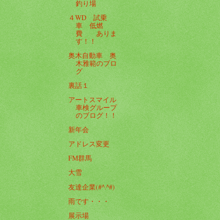
釣り場
４WD 試乗
車 低燃
費 ありま
す！！
奥木自動車 奥
木雅範のブロ
グ
裏話１
アートスマイル
車検グループ
のブログ！！
新年会
アドレス変更
FM群馬
大雪
友達企業(#^.^#)
雨です・・・
展示場