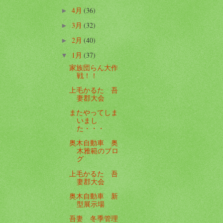
4月
(36)
►
3月
(32)
►
2月
(40)
►
1月
(37)
▼
家族団らん大作
戦！！
上毛かるた 吾
妻郡大会
またやってしま
いまし
た・・・
奥木自動車 奥
木雅範のブロ
グ
上毛かるた 吾
妻郡大会
奥木自動車 新
型展示場
吾妻 冬季管理