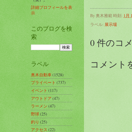
詳細プロフィールを表
示
By
奥木雅範
時刻:
1月 1
ラベル:
展示場
このブログを検
索
0 件のコ
コメント
ラベル
奥木自動車
(1528)
プライベート
(737)
イベント
(117)
アウトドア
(47)
ラーメン
(47)
野球
(25)
釣り
(25)
アクセス
(22)