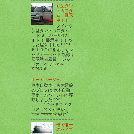
新型タン
トカスタ
ム 展示
車！！
ダイハツ
新型タントカスタム
ＲＳ パールホワ
イト ！ 展示車 ！！ や
っと届きました!(^^)!
ＫＩＮＧに相応しくレ
ッドカーペットで演出
展示準備風景 レッ
ドカーペットから
KING of ...
ホームページへ
奥木自動車 奥木雅範
のブログは 奥木自動
車ホームページ内へ移
動しました!(^^)!
↓ こちらまでアク
セスしてください！！
https://www.okugi.jp/
軽で唯一
のハイブ