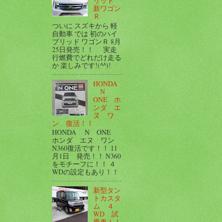
リッド
新ワゴン
Ｒ
ついに スズキから 軽
自動車 では 初のハイ
ブリッド ワゴンＲ 8月
25日発売！！ 実走
行燃費でどれだけ走る
か 楽しみです!(^^)!
HONDA
N
ONE ホ
ンダ エ
ヌ ワ
ン 復活！！
HONDA N ONE
ホンダ エヌ ワン
N360復活です！！ 11
月1日 発売！！ N360
をモチーフに！！ ４
WDの設定もあり！！
新型タン
トカスタ
ム ４
WD 試
乗車！！