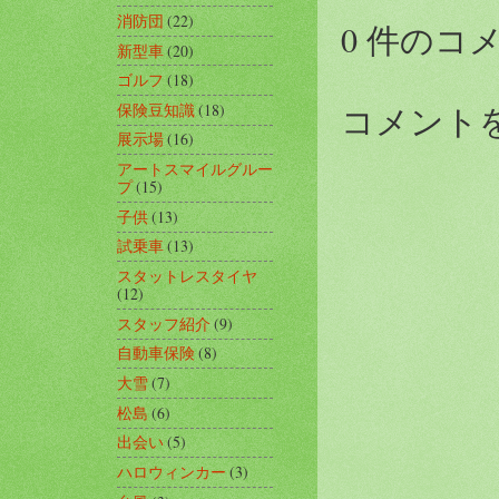
消防団
(22)
0 件のコ
新型車
(20)
ゴルフ
(18)
コメント
保険豆知識
(18)
展示場
(16)
アートスマイルグルー
プ
(15)
子供
(13)
試乗車
(13)
スタットレスタイヤ
(12)
スタッフ紹介
(9)
自動車保険
(8)
大雪
(7)
松島
(6)
出会い
(5)
ハロウィンカー
(3)