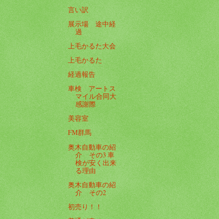
言い訳
展示場 途中経
過
上毛かるた大会
上毛かるた
経過報告
車検 アートス
マイル合同大
感謝際
美容室
FM群馬
奥木自動車の紹
介 その3 車
検が安く出来
る理由
奥木自動車の紹
介 その2
初売り！！