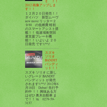
Ｅ ！！
2012 画像アップしま
す！！
１２月２０日発売！！
ダイハツ 新型ムーヴ
new move リッター２
９ｷﾛ の低燃費 軽初
のスマートアシスト搭
載！！ 低速域衝突回
避支援ブレーキ機
能！！ いよいよ ２０
日発売 です!(^^)!
スズキ
ソリオ
BANDIT
バンディ
ット！！
スズキ ソリオ に新し
いグレード BANDIT
バンディット が発売
されます!(^^)! 2012年6
月18日 Debut! 先行予
約中 ！！ 興味ある方
はぜひ 奥木自動車 ま
で！！ ℡ 0279-59-
3137