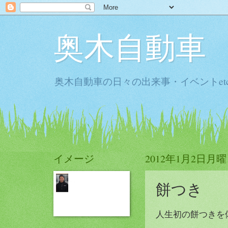
奥木自動車
奥木自動車の日々の出来事・イベントet
イメージ
2012年1月2日月
餅つき
人生初の餅つきを