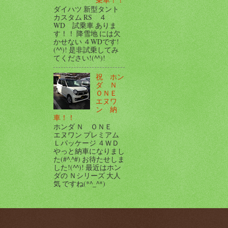
ダイハツ 新型タント
カスタム RS ４
WD 試乗車 ありま
す！！ 降雪地 には欠
かせない ４WDです!
(^^)! 是非試乗してみ
てください!(^^)!
祝 ホン
ダ Ｎ
ＯＮＥ
エヌワ
ン 納
車！！
ホンダ Ｎ ＯＮＥ
エヌワン プレミアム
Ｌパッケージ ４ＷＤ
やっと納車になりまし
た(#^.^#) お待たせしま
した!(^^)! 最近はホン
ダの Ｎシリーズ 大人
気 ですね(*^_^*)