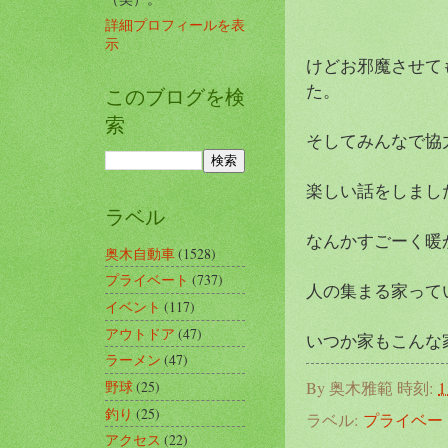
詳細プロフィールを表
示
けどお邪魔させて
た。
このブログを検
索
そしてみんなで協
楽しい話をしまし
ラベル
なんかすごーく暖かさ
奥木自動車
(1528)
プライベート
(737)
人の集まる家って
イベント
(117)
アウトドア
(47)
いつか家もこんな家
ラーメン
(47)
野球
(25)
By
奥木雅範
時刻:
1
釣り
(25)
ラベル:
プライベー
アクセス
(22)