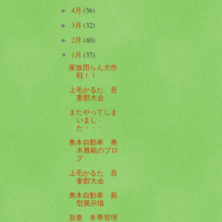
4月
(36)
►
3月
(32)
►
2月
(40)
►
1月
(37)
▼
家族団らん大作
戦！！
上毛かるた 吾
妻郡大会
またやってしま
いまし
た・・・
奥木自動車 奥
木雅範のブロ
グ
上毛かるた 吾
妻郡大会
奥木自動車 新
型展示場
吾妻 冬季管理