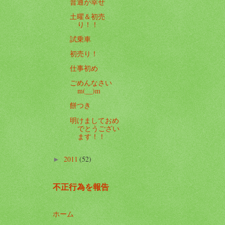
普通が幸せ
土曜＆初売
り！！
試乗車
初売り！
仕事初め
ごめんなさい
m(__)m
餅つき
明けましておめ
でとうござい
ます！！
2011
(52)
►
不正行為を報告
ホーム