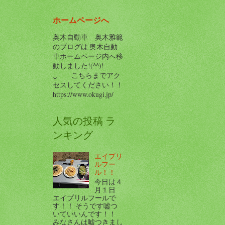
ホームページへ
奥木自動車 奥木雅範
のブログは 奥木自動
車ホームページ内へ移
動しました!(^^)!
↓ こちらまでアク
セスしてください！！
https://www.okugi.jp/
人気の投稿 ラ
ンキング
エイプリ
ルフー
ル！！
今日は４
月１日
エイプリルフールで
す！！ そうです嘘つ
いていいんです！！
みなさんは嘘つきまし