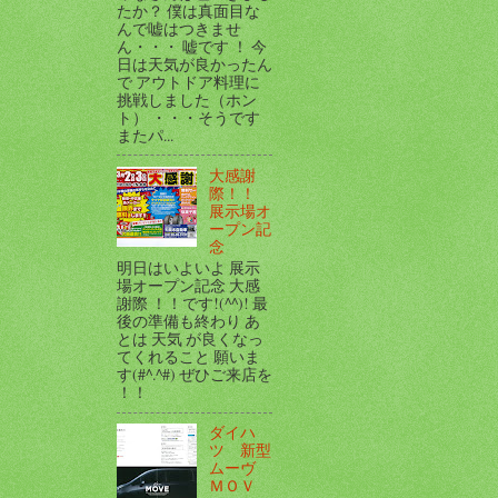
たか？ 僕は真面目な
んで嘘はつきませ
ん・・・ 嘘です ！ 今
日は天気が良かったん
で アウトドア料理に
挑戦しました（ホン
ト） ・・・そうです
またパ...
大感謝
際！！
展示場オ
ープン記
念
明日はいよいよ 展示
場オープン記念 大感
謝際 ！！です!(^^)! 最
後の準備も終わり あ
とは 天気 が良くなっ
てくれること 願いま
す(#^.^#) ぜひご来店を
！！
ダイハ
ツ 新型
ムーヴ
ＭＯＶ