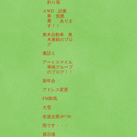
釣り場
４WD 試乗
車 低燃
費 ありま
す！！
奥木自動車 奥
木雅範のブロ
グ
裏話１
アートスマイル
車検グループ
のブログ！！
新年会
アドレス変更
FM群馬
大雪
友達企業(#^.^#)
雨です・・・
展示場