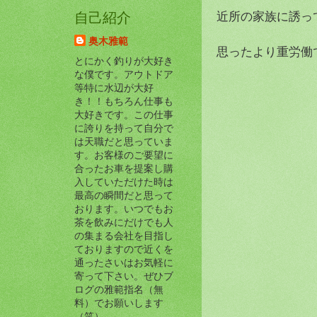
近所の家族に誘っても
自己紹介
奥木雅範
思ったより重労働です
とにかく釣りが大好き
な僕です。アウトドア
等特に水辺が大好
き！！もちろん仕事も
大好きです。この仕事
に誇りを持って自分で
は天職だと思っていま
す。お客様のご要望に
合ったお車を提案し購
入していただけた時は
最高の瞬間だと思って
おります。いつでもお
茶を飲みにだけでも人
の集まる会社を目指し
ておりますので近くを
通ったさいはお気軽に
寄って下さい。ぜひブ
ログの雅範指名（無
料）でお願いします
（笑）。