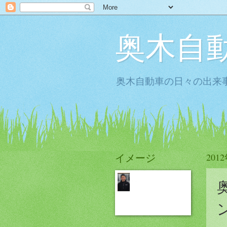
奥木自
奥木自動車の日々の出来事
イメージ
201