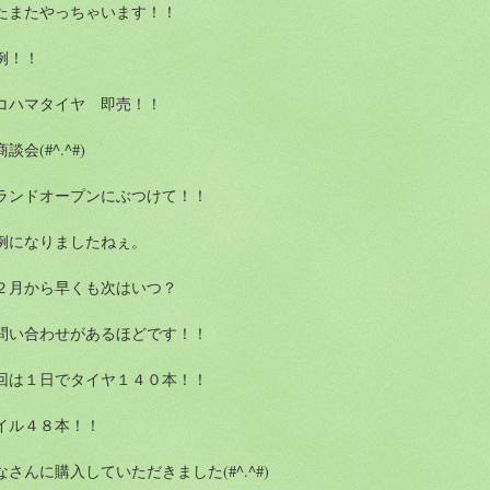
たまたやっちゃいます！！
例！！
コハマタイヤ 即売！！
談会(#^.^#)
ランドオープンにぶつけて！！
例になりましたねぇ。
２月から早くも次はいつ？
問い合わせがあるほどです！！
回は１日でタイヤ１４０本！！
イル４８本！！
なさんに購入していただきました(#^.^#)