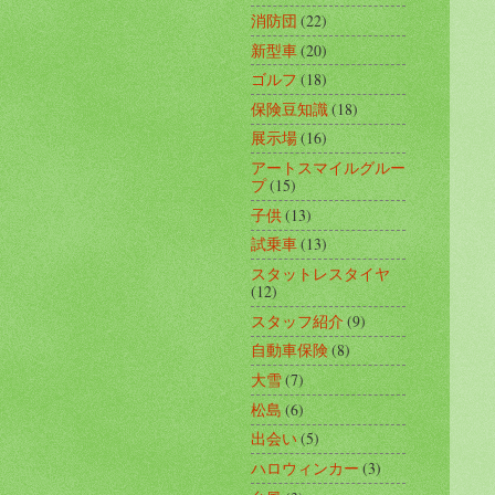
消防団
(22)
新型車
(20)
ゴルフ
(18)
保険豆知識
(18)
展示場
(16)
アートスマイルグルー
プ
(15)
子供
(13)
試乗車
(13)
スタットレスタイヤ
(12)
スタッフ紹介
(9)
自動車保険
(8)
大雪
(7)
松島
(6)
出会い
(5)
ハロウィンカー
(3)