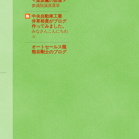
＜栗原薫の部屋＞
参議院議員選挙
中央自動車工業
井草裕貴がブログ
作ってみました。
みなさんこんにちわ
☆
オートセールス龍
熊谷剛士のブログ