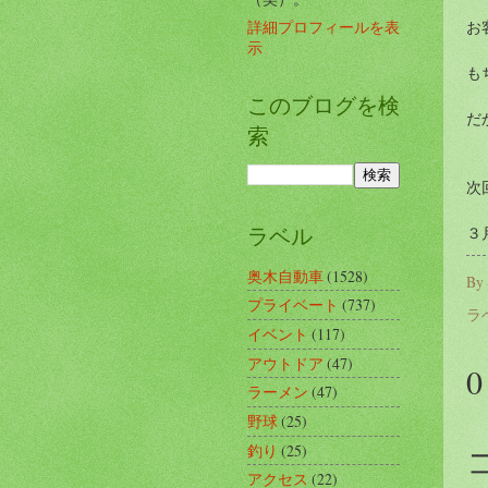
詳細プロフィールを表
お
示
も
このブログを検
だ
索
次
ラベル
３
奥木自動車
(1528)
By
プライベート
(737)
ラ
イベント
(117)
アウトドア
(47)
ラーメン
(47)
野球
(25)
釣り
(25)
アクセス
(22)