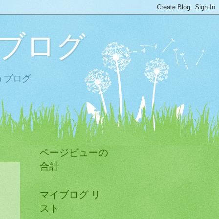
ブログ
うブログ
ページビューの
合計
マイブログ リ
スト