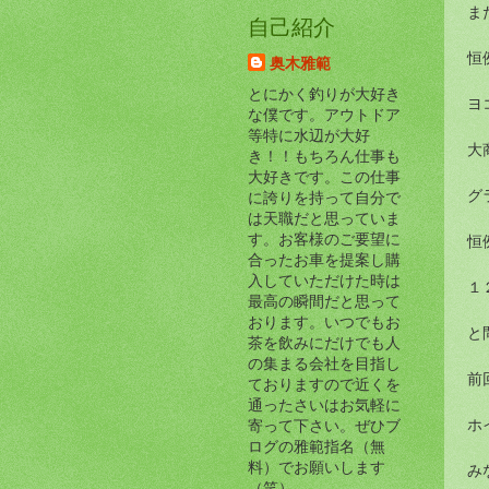
ま
自己紹介
恒
奥木雅範
とにかく釣りが大好き
ヨ
な僕です。アウトドア
等特に水辺が大好
大商
き！！もちろん仕事も
大好きです。この仕事
グ
に誇りを持って自分で
は天職だと思っていま
す。お客様のご要望に
恒
合ったお車を提案し購
入していただけた時は
１
最高の瞬間だと思って
おります。いつでもお
と
茶を飲みにだけでも人
の集まる会社を目指し
前
ておりますので近くを
通ったさいはお気軽に
ホ
寄って下さい。ぜひブ
ログの雅範指名（無
料）でお願いします
み
（笑）。