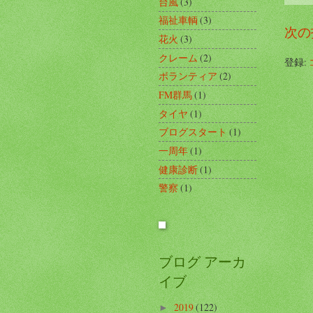
台風
(3)
福祉車輌
(3)
次の
花火
(3)
クレーム
(2)
登録:
ボランティア
(2)
FM群馬
(1)
タイヤ
(1)
ブログスタート
(1)
一周年
(1)
健康診断
(1)
警察
(1)
ブログ アーカ
イブ
2019
(122)
►