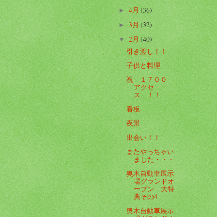
4月
(36)
►
3月
(32)
►
2月
(40)
▼
引き渡し！！
子供と料理
祝 １７００
アクセ
ス ！！
看板
夜景
出会い！！
またやっちゃい
ました・・・
奥木自動車展示
場グランドオ
ープン 大特
典その4
奥木自動車展示