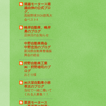
堀越モータース堀
越由伸の公式ブロ
グ。
高校野球2026群馬大
会ベスト4
峰岸自動車、峰岸
勇のブログ
店休日のお知らせ
中野自動車商会
中野忠浩のブログ
新潟県自動車整備振
興会の総会
狩野自動車工業
㈱・狩野雄司のブ
ログ
おとり様
㈱大栄自動車小林
孝次のブログ
当社で一緒に働いて
くれる人募集！！
栗原モータース