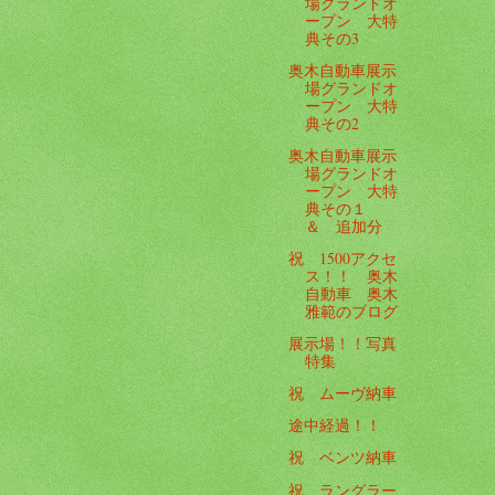
場グランドオ
ープン 大特
典その3
奥木自動車展示
場グランドオ
ープン 大特
典その2
奥木自動車展示
場グランドオ
ープン 大特
典その１
＆ 追加分
祝 1500アクセ
ス！！ 奥木
自動車 奥木
雅範のブログ
展示場！！写真
特集
祝 ムーヴ納車
途中経過！！
祝 ベンツ納車
祝 ラングラー